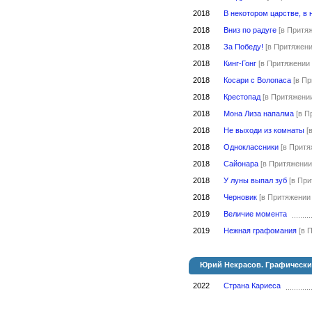
2018
В некотором царстве, в
2018
Вниз по радуге
[в Притя
2018
За Победу!
[в Притяжен
2018
Кинг-Гонг
[в Притяжении
2018
Косари с Волопаса
[в П
2018
Крестопад
[в Притяжени
2018
Мона Лиза напалма
[в П
2018
Не выходи из комнаты
[
2018
Одноклассники
[в Притя
2018
Сайонара
[в Притяжении
2018
У луны выпал зуб
[в Пр
2018
Черновик
[в Притяжении
2019
Величие момента
2019
Нежная графомания
[в 
Юрий Некрасов. Графически
2022
Страна Кариеса