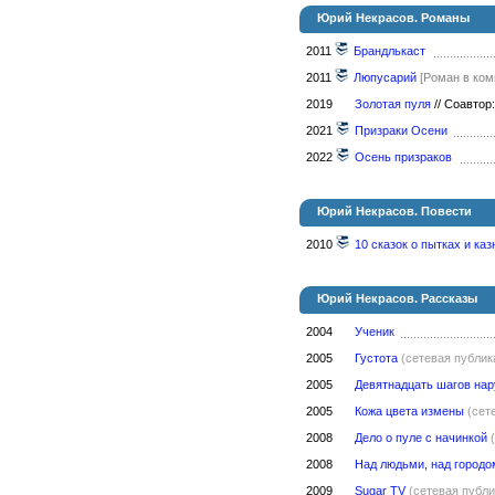
Юрий Некрасов. Романы
2011
Брандлькаст
2011
Люпусарий
[Роман в ко
2019
Золотая пуля
//
Соавтор
2021
Призраки Осени
2022
Осень призраков
Юрий Некрасов. Повести
2010
10 сказок о пытках и каз
Юрий Некрасов. Рассказы
2004
Ученик
2005
Густота
(сетевая публик
2005
Девятнадцать шагов на
2005
Кожа цвета измены
(сет
2008
Дело о пуле с начинкой
2008
Над людьми, над городо
2009
Sugar TV
(сетевая публи