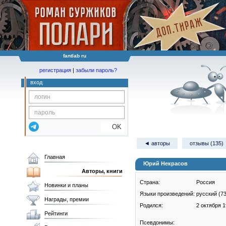
fantlab ru
регистрация
|
забыли пароль?
вход
OK
◄ авторы
отзывы (135)
Главная
Юрий Некрасов
Авторы, книги
Страна:
Россия
Новинки и планы
Языки произведений:
русский (73
Награды, премии
Родился:
2 октября 1
Рейтинги
Псевдонимы: