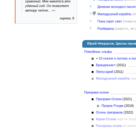
сражений. Мне кажется,это
удачный ход. Он позволяет
?
Дневник молодого писат
автору четче
...
>>
?
Малодушный корабль
(п
оценка: 9
?
Пока горит свет
(повест
?
Разбериха
(повесть, не
Юрий Некрасов. Циклы про
Помойные эльфы
+
10 сказок о пытках и ка
Брандлькаст
(2011)
Люпусарий
(2011)
Малодушный корабль
ещ
Призраки осени
Призраки Осени
(2021)
Пророк Рэндж
(2019)
Осень призраков
(2022)
Корни Осени
ещё не опу
Похороны осени
не окон