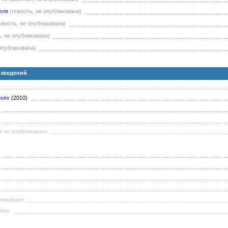
еля
(повесть, не опубликована)
овесть, не опубликована)
ь, не опубликована)
 опубликована)
изведений
знях
(2010)
ё не опубликовано
бликовано
чено