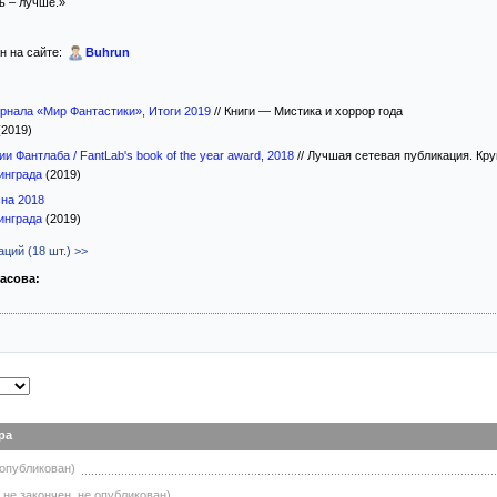
ь – лучше.»
н на сайте:
Buhrun
урнала «Мир Фантастики», Итоги 2019
//
Книги — Мистика и хоррор года
(2019)
ии Фантлаба / FantLab's book of the year award, 2018
//
Лучшая сетевая публикация. Кр
инграда
(2019)
сна 2018
инграда
(2019)
ций (18 шт.) >>
асова:
ра
 опубликован)
 не закончен, не опубликован)