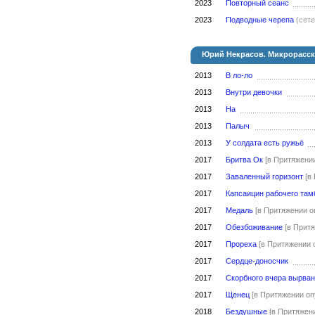
2023
Повторный сеанс
2023
Подводные черепа
(сет
Юрий Некрасов. Микрорасс
2013
В ло-ло
2013
Внутри девочки
2013
На
2013
Палыч
2013
У солдата есть ружьё
2017
Бритва Ок
[в Притяжени
2017
Заваленный горизонт
[в
2017
Капсаицин рабочего там
2017
Медаль
[в Притяжении о
2017
Обезбоживание
[в Прит
2017
Прореха
[в Притяжении 
2017
Сердце-доносчик
2017
Скорбного вчера вырван
2017
Щенец
[в Притяжении оп
2018
Бездушные
[в Притяжен