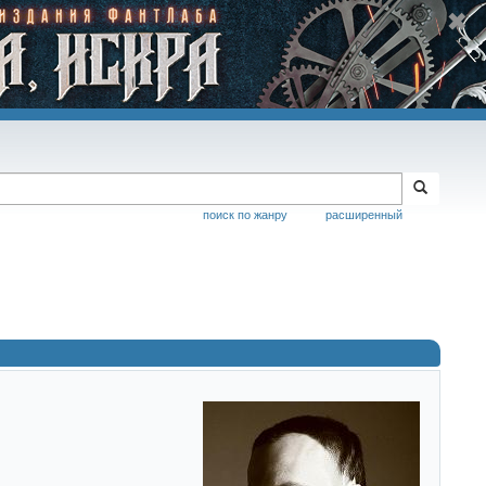
поиск по жанру
расширенный