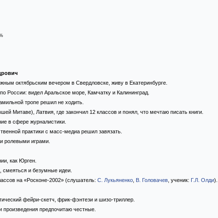
%
дрович
ежным октябрьским вечером в Свердловске, живу в Екатеринбурге.
по России: видел Аральское море, Камчатку и Калининград.
амильной тропе решил не ходить.
вшей Митаве), Латвия, где закончил 12 классов и понял, что мечтаю писать книги.
ие в сфере журналистики.
твенной практики с масс-медиа решил завязать.
ми ролевыми играми.
ии, как Юрген.
 смеяться и безумные идеи.
лассов на «Росконе-2002» (слушатель:
С. Лукьяненко
,
В. Головачев
, ученик:
Г.Л. Олди
).
ический фейри-скетч, фрик-фэнтези и шизо-триллер.
и произведения предпочитаю честные.