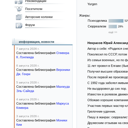
Рекомендации
Yurgen
Посетители
Жанры:
Авторские колонки
Психоделика
52
Форум
Сюрреализм
29%
ещё >>
информация, новости
Некрасов Юрий Алексан
Автор о себе: «Родился сн
7 августа 2026 г.
Составлена библиография
Оливера
Поколесил по СССР, потом 
К. Лэнгмида
Из семьи военных, но по ф
6 августа 2026 г.
11 лет провел в Елгаве (бы
Составлена библиография
Вероники
Получил высшее образован
Дж. Генри
После первой же производс
5 августа 2026 г.
С 1992 года заболел живы
Составлена библиография
Махмуда
Не выздоровел до сих пор.
Эль-Сайеда
Известен в ролевом движен
4 августа 2026 г.
Обожаю хорошие компании,
Составлена библиография
Маркуса
Участник первых мастер-к
Кливера
Грелочник-удачник.
3 августа 2026 г.
Пишу в жанрах: сюрреалист
Составлена библиография
Моники
Дружеским отзывам на сво
Ким