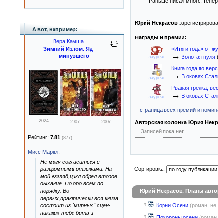
Раньше писал много, тепер
Юрий Некрасов
зарегистрирова
А вот, например:
Награды и премии:
Вера Камша
Зимний Излом. Яд
«Итоги года» от ж
→
минувшего
Золотая пуля
лауреат
Книга года по верс
→
В оковах Стал
лауреат
Рваная грелка, ве
→
В оковах Стал
лауреат
страница всех премий и номина
2024
2007
2007
Авторская колонка Юрия Некр
Записей пока нет.
Рейтинг:
7.81
(877)
Мисс Марпл
:
Не могу согласиться с
разгромными отзывами. На
Сортировка:
мой взгляд,цикл обрел второе
дыхание. Но обо всем по
порядку. Во-
Юрий Некрасов. Планы авто
первых,практически вся книга
состоит из "мирных" сцен-
?
Корни Осени
(роман, не
никаких тебе битв и
?
Похороны осени
(роман,