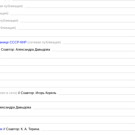
ая публикация)
кация)
публикация)
убликация)
границе СССР-КНР
(сетевая публикация)
Соавтор: Александра Давыдова
пен в сети)
//
Соавтор: Игорь Корель
лександра Давыдова
ие
//
Соавтор: К. А. Терина