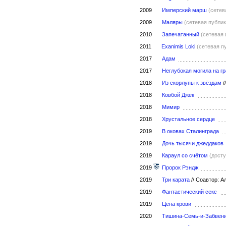
2009
Имперский марш
(сетев
2009
Маляры
(сетевая публи
2010
Запечатанный
(сетевая 
2011
Exanimis Loki
(сетевая п
2017
Адам
2017
Неглубокая могила на 
2018
Из скорлупы к звёздам
//
2018
Ковбой Джек
2018
Мимир
2018
Хрустальное сердце
2019
В оковах Сталинграда
2019
Дочь тысячи джеддаков
2019
Караул со счётом
(досту
2019
Пророк Рэндж
2019
Три карата
//
Соавтор: А
2019
Фантастический секс
2019
Цена крови
2020
Тишина-Семь-и-Забвен