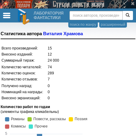
ЛАБОРАТОРИЯ
ФАНТАСТИКИ
поиск по жанру
расширенный
Статистика автора
Виталия Храмова
Всего произведений:
15
Внесено изданий:
12
Суммарный тираж:
24 000
Количество читателей:
74
Количество оценок:
289
Количество отзывов:
7
Получено наград:
0
Номинаций на награды:
0
Внесено экранизаций:
0
Количество работ по годам
(элементы графика кликабельны)