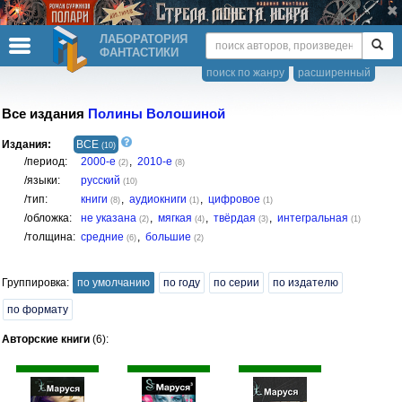
ЛАБОРАТОРИЯ
ФАНТАСТИКИ
поиск по жанру
расширенный
Все издания
Полины Волошиной
Издания:
ВСЕ
(10)
/период:
2000-е
,
2010-е
(2)
(8)
/языки:
русский
(10)
/тип:
книги
,
аудиокниги
,
цифровое
(8)
(1)
(1)
/обложка:
не указана
,
мягкая
,
твёрдая
,
интегральная
(2)
(4)
(3)
(1)
/толщина:
средние
,
большие
(6)
(2)
Группировка:
по умолчанию
по году
по серии
по издателю
по формату
Авторские книги
(6):