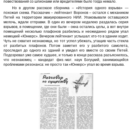
повествований со шпионами или вредителями было тогда немало.
Но в другом рассказе сборника – «История одного взрыва» —
похожая схема. Рассказчик – лейтенант Воронов – остался с механиком
Петей на территории эвакуированного НИИ. Упаковывали оставшуюся
мелочь, ждали отправки. В один из вечером недалеко раздалась серия
взрывов, в помещении, где они были – окна остались целы, а вот внутри
помещений несколько плафонов разбились и неожиданно рядом упал
немецкий «Юнкерс». Вечером лейтенант услышал: кто-то в здании ходит.
Чуть не схватил незнакомца, но тот успел убежать, утащив часть стекла
от разбитых плафонов. Потом заметил его у разбитого самолета,
проследил до одного из зданий и увидел его вместе со своим Петей.
Подозревал уже самое худшее, и только в конце рассказа разъяснилось,
что незнакомец – кандидат физ.-мат. наук Богуцкий, занимающийся
проблемами резонанса: не просто так «Юнкерс» упал во время взрыва.