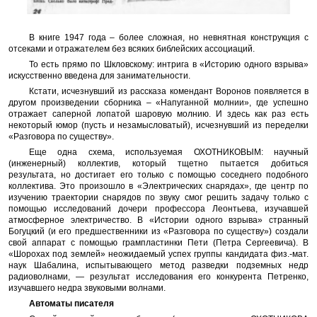
В книге 1947 года – более сложная, но невнятная конструкция с
отсеками и отражателем без всяких библейских ассоциаций.
То есть прямо по Шкловскому: интрига в «Историю одного взрыва»
искусственно введена для занимательности.
Кстати, исчезнувший из рассказа комендант Воронов появляется в
другом произведении сборника – «Напуганной молнии», где успешно
отражает саперной лопатой шаровую молнию. И здесь как раз есть
некоторый юмор (пусть и незамысловатый), исчезнувший из переделки
«Разговора по существу».
Еще одна схема, используемая ОХОТНИКОВЫМ: научный
(инженерный) коллектив, который тщетно пытается добиться
результата, но достигает его только с помощью соседнего подобного
коллектива. Это произошло в «Электрических снарядах», где центр по
изучению траектории снарядов по звуку смог решить задачу только с
помощью исследований дочери профессора Леонтьева, изучавшей
атмосферное электричество. В «Истории одного взрыва» странный
Богуцкий (и его предшественники из «Разговора по существу») создали
свой аппарат с помощью грампластинки Пети (Петра Сергеевича). В
«Шорохах под землей» неожидаемый успех группы кандидата физ.-мат.
наук Шабалина, испытывающего метод разведки подземных недр
радиоволнами, — результат исследования его конкурента Петренко,
изучавшего недра звуковыми волнами.
Автоматы писателя