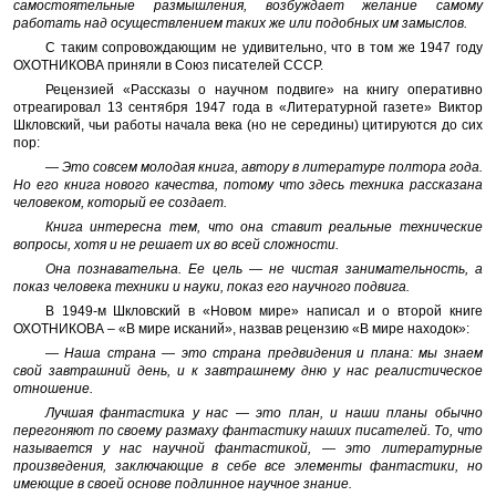
самостоятельные размышления, возбуждает желание самому
работать над осуществлением таких же или подобных им замыслов.
С таким сопровождающим не удивительно, что в том же 1947 году
ОХОТНИКОВА приняли в Союз писателей СССР.
Рецензией «Рассказы о научном подвиге» на книгу оперативно
отреагировал 13 сентября 1947 года в «Литературной газете» Виктор
Шкловский, чьи работы начала века (но не середины) цитируются до сих
пор:
— Это совсем молодая книга, автору в литературе полтора года.
Но его книга нового качества, потому что здесь техника рассказана
человеком, который ее создает.
Книга интересна тем, что она ставит реальные технические
вопросы, хотя и не решает их во всей сложности.
Она познавательна. Ее цель — не чистая занимательность, а
показ человека техники и науки, показ его научного подвига.
В 1949-м Шкловский в «Новом мире» написал и о второй книге
ОХОТНИКОВА – «В мире исканий», назвав рецензию «В мире находок»:
— Наша страна — это страна предвидения и плана: мы знаем
свой завтрашний день, и к завтрашнему дню у нас реалистическое
отношение.
Лучшая фантастика у нас — это план, и наши планы обычно
перегоняют по своему размаху фантастику наших писателей. То, что
называется у нас научной фантастикой, — это литературные
произведения, заключающие в себе все элементы фантастики, но
имеющие в своей основе подлинное научное знание.