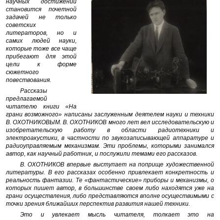
научных достижений
становится почетной
задачей не только
советских
литераторов, но и
самих людей науки,
которые тоже все чаще
прибегают для этой
цели к форме
сюжетного
повествования.
Рассказы
предлагаемой
читателю книги «На
грани возможного» написаны заслуженным деятелем науки и техники
В. ОХОТНИКОВЫМ. В. ОХОТНИКОВ много лет вел исследовательскую и
изобретательскую работу в области радиотехники и
электроакустики, в частности по звукозаписывающей аппаратуре и
радиоуправляемым механизмам. Эти проблемы, которыми занимался
автор, как научный работник, и послужили темами его рассказов.
В. ОХОТНИКОВ впервые выступает на поприще художественной
литературы. В его рассказах особенно привлекает конкретность и
реальность фантазии. Те «фантастические» приборы и механизмы, о
которых пишет автор, в большинстве своем либо находятся уже на
грани осуществления, либо представляются вполне осуществимыми с
точки зрения ближайших перспектив развития нашей техники.
Это и увлекает мысль читателя, толкает это на