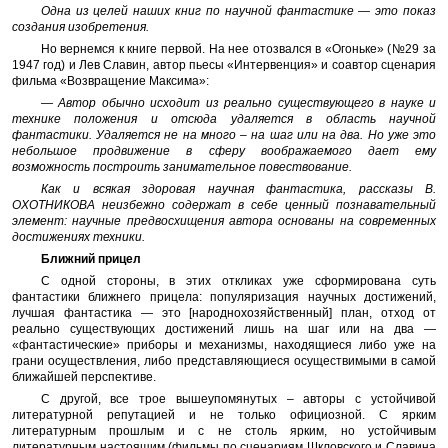
Одна из целей наших книг по научной фантастике — это показ
создания изобретения.
Но вернемся к книге первой. На нее отозвался в «Огоньке» (№29 за
1947 год) и Лев Славин, автор пьесы «Интервенция» и соавтор сценария
фильма «Возвращение Максима»:
— Автор обычно исходит из реально существующего в науке и
технике положения и отсюда удаляется в область научной
фантастики. Удаляется не на много – на шаг или на два. Но уже это
небольшое продвижение в сферу воображаемого дает ему
возможность построить занимательное повествование.
Как и всякая здоровая научная фантастика, рассказы В.
ОХОТНИКОВА неизбежно содержат в себе ценный познавательный
элемент: научные предвосхищения автора основаны на современных
достижениях техники.
Ближний прицел
С одной стороны, в этих откликах уже сформирована суть
фантастики ближнего прицела: популяризация научных достижений,
лучшая фантастика — это [народнохозяйственный] план, отход от
реально существующих достижений лишь на шаг или на два —
«фантастические» приборы и механизмы, находящиеся либо уже на
грани осуществления, либо представляющиеся осуществимыми в самой
ближайшей перспективе.
С другой, все трое вышеупомянутых – авторы с устойчивой
литературной репутацией и не только официозной. С ярким
литературным прошлым и с не столь ярким, но устойчивым
литературным настоящим (фильмы по сценариям Шкловского и Славина