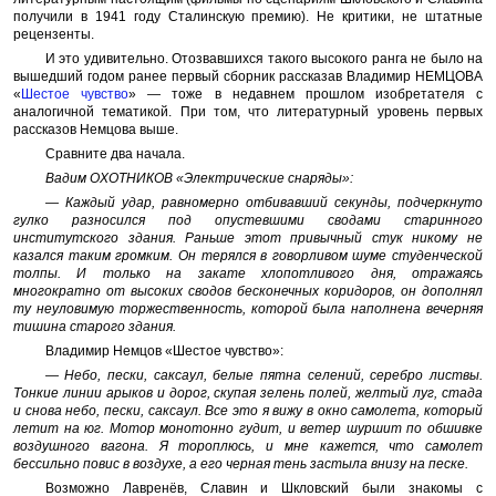
получили в 1941 году Сталинскую премию). Не критики, не штатные
рецензенты.
И это удивительно. Отозвавшихся такого высокого ранга не было на
вышедший годом ранее первый сборник рассказав Владимир НЕМЦОВА
«
Шестое чувство
» — тоже в недавнем прошлом изобретателя с
аналогичной тематикой. При том, что литературный уровень первых
рассказов Немцова выше.
Сравните два начала.
Вадим ОХОТНИКОВ «Электрические снаряды»:
— Каждый удар, равномерно отбивавший секунды, подчеркнуто
гулко разносился под опустевшими сводами старинного
институтского здания. Раньше этот привычный стук никому не
казался таким громким. Он терялся в говорливом шуме студенческой
толпы. И только на закате хлопотливого дня, отражаясь
многократно от высоких сводов бесконечных коридоров, он дополнял
ту неуловимую торжественность, которой была наполнена вечерняя
тишина старого здания.
Владимир Немцов «Шестое чувство»:
— Небо, пески, саксаул, белые пятна селений, серебро листвы.
Тонкие линии арыков и дорог, скупая зелень полей, желтый луг, стада
и снова небо, пески, саксаул. Все это я вижу в окно самолета, который
летит на юг. Мотор монотонно гудит, и ветер шуршит по обшивке
воздушного вагона. Я тороплюсь, и мне кажется, что самолет
бессильно повис в воздухе, а его черная тень застыла внизу на песке.
Возможно Лавренёв, Славин и Шкловский были знакомы с