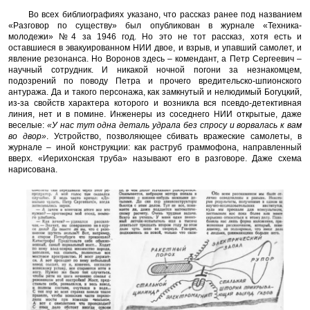
Во всех библиографиях указано, что рассказ ранее под названием
«Разговор по существу» был опубликован в журнале «Техника-
молодежи» №4 за 1946 год. Но это не тот рассказ, хотя есть и
оставшиеся в эвакуированном НИИ двое, и взрыв, и упавший самолет, и
явление резонанса. Но Воронов здесь – комендант, а Петр Сергеевич –
научный сотрудник. И никакой ночной погони за незнакомцем,
подозрений по поводу Петра и прочего вредительско-шпионского
антуража. Да и такого персонажа, как замкнутый и нелюдимый Богуцкий,
из-за свойств характера которого и возникла вся псевдо-детективная
линия, нет и в помине. Инженеры из соседнего НИИ открытые, даже
веселые:
«У нас тут одна деталь удрала без спросу и ворвалась к вам
во двор»
. Устройство, позволяющее сбивать вражеские самолеты, в
журнале – иной конструкции: как раструб граммофона, направленный
вверх. «Иерихонская труба» называют его в разговоре. Даже схема
нарисована.