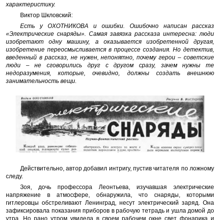
характеристику.
Виктор Шкловский:
Есть у ОХОТНИКОВА и ошибки. Ошибочно написан рассказ
«Электрические снаряды». Самая завязка рассказа интересна: люди
изобретают одну машину, а оказывается изобретенной другая,
изобретение переосмысливается в процессе создания. Но детектив,
введенный в рассказ, не нужен, непонятно, почему герои – советские
люди – не сговорились друг с другом сразу, зачем нужны те
недоразумения, которые, очевидно, должны создать внешнюю
занимательность вещи.
Действительно, автор добавил интригу, пустив читателя по ложному
следу.
Зоя, дочь профессора Леонтьева, изучавшая электрические
напряжение в атмосфере, обнаружила, что снаряды, которыми
гитлеровцы обстреливают Ленинград, несут электрический заряд. Она
зафиксировала показания приборов в рабочую тетрадь и ушла домой до
утра. Но рано утром увидела в своем рабочем окне свет фонарика и