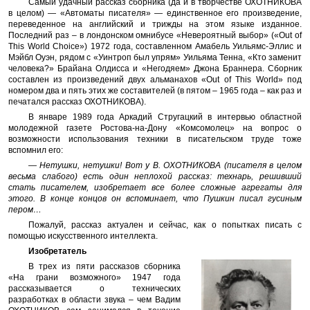
Самый удачный рассказ сборника (да и в творчестве ОХОТНИКОВА
в целом) — «Автоматы писателя» — единственное его произведение,
переведенное на английский и трижды на этом языке изданное.
Последний раз – в лондонском омнибусе «Невероятный выбор» («Out of
This World Choice») 1972 года, составленном Амабель Уильямс-Эллис и
Мэйбл Оуэн, рядом с «Уинтроп был упрям» Уильяма Тенна, «Кто заменит
человека?» Брайана Олдисса и «Негодяем» Джона Браннера. Сборник
составлен из произведений двух альманахов «Out of This World» под
номером два и пять этих же составителей (в пятом – 1965 года – как раз и
печатался рассказ ОХОТНИКОВА).
В январе 1989 года Аркадий Стругацкий в интервью областной
молодежной газете Ростова-на-Дону «Комсомолец» на вопрос о
возможности использования техники в писательском труде тоже
вспомнил его:
— Нетушки, нетушки! Вот у В. ОХОТНИКОВА (писателя в целом
весьма слабого) есть один неплохой рассказ: технарь, решивший
стать писателем, изобретает все более сложные агрегаты для
этого. В конце концов он вспоминает, что Пушкин писал гусиным
пером…
Пожалуй, рассказ актуален и сейчас, как о попытках писать с
помощью искусственного интеллекта.
Изобретатель
В трех из пяти рассказов сборника
«На грани возможного» 1947 года
рассказывается о технических
разработках в области звука – чем Вадим