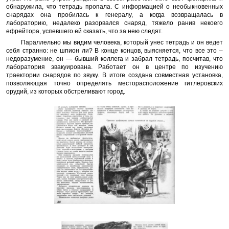
обнаружила, что тетрадь пропала. С информацией о необыкновенных
снарядах она пробилась к генералу, а когда возвращалась в
лабораторию, недалеко разорвался снаряд, тяжело ранив некоего
ефрейтора, успевшего ей сказать, что за нею следят.
Параллельно мы видим человека, который унес тетрадь и он ведет
себя странно: не шпион ли? В конце концов, выясняется, что все это –
недоразумение, он — бывший коллега и забрал тетрадь, посчитав, что
лаборатория эвакуирована. Работает он в центре по изучению
траектории снарядов по звуку. В итоге создана совместная установка,
позволяющая точно определять месторасположение гитлеровских
орудий, из которых обстреливают город.