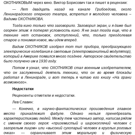
ОХОТНИКОВЫМ через кино. Виктор Борисович так и пишет в рецензии:
— Лет двадцать назад на канале Грибоедова, около
Ленинградского оперного театра, встретил я молодого человека –
Вадима ОХОТНИКОВА.
Тогда кино только что заговорило. Заговорил экран, и я даже был
огорчен этим: я потерял условность кино. Я не знал тогда еще, что в
технике нет остановок, отступлений, что, только преодолевая
старое и понимая новое, мы идем вперед.
Вадим ОХОТНИКОВ изобрел тот тип прибора, преобразующего
электрические колебания в световые (электромагнитный модулятор),
который в Америке появился много позднее. Авторское свидетельство
было получено им в 1930 году.
Потом я узнал, что ОХОТНИКОВ стал военным изобретателем,
что он заслуженный деятель техники, что он во время блокады
работал в Ленинграде, и вот теперь я читаю его книгу «На грани
возможного».
Недостатки
Рецензенты отметили и недостатки.
Лев Славин:
— Конечно, в научно-фантастических произведения главное
место принадлежит фабуле. Однако нельзя пренебрегать
характеристиками людей. Между тем частенько автор, написав рядом
с именем своего героя: «приземистый и широкоплечий человек с
загорелым лицом» или «высокий сухопарый человек в круглых роговых
очках» — ограничивает этим моральную и физическую