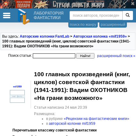
ЛАБОРАТОРИЯ
ФАНТАСТИКИ
поиск по жанру
расширенный
Вы здесь:
Авторские колонки FantLab
>
Авторская колонка «mif1959»
>
100 главных произведений (книг, циклов) советской фантастики (1941-
1991): Вадим ОХОТНИКОВ «На грани возможного»
Поиск статьи:
расширенный поиск »
100 главных произведений (книг,
циклов) советской фантастики
mif1959
(1941-1991): Вадим ОХОТНИКОВ
«На грани возможного»
Статья написана 24 мая 20:39
Размещена:
в рубрике
«Рецензии на фантастические книги»
в
авторской колонке mif1959
Перечитывая классику советской фантастики