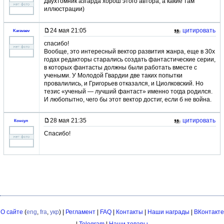
Двухтомник азгарда хорош этого автора, а какие там
иллюстрации)
24 мая 21:05
цитировать
Karavaev
спасибо!
Вообще, это интересный вектор развития жанра, еще в 30х
годах редакторы старались создать фантастические серии,
в которых фантасты должны были работать вместе с
учеными. У Молодой Гвардии две таких попытки
провалились, и Григорьев отказался, и Циолковский. Но
тезис «ученый — лучший фантаст» именно тогда родился.
И любопытно, чего бы этот вектор достиг, если б не война.
28 мая 21:35
цитировать
Консул
Спасибо!
О сайте
(
eng
,
fra
,
укр
) |
Регламент
|
FAQ
|
Контакты
|
Наши награды
|
ВКонтакте