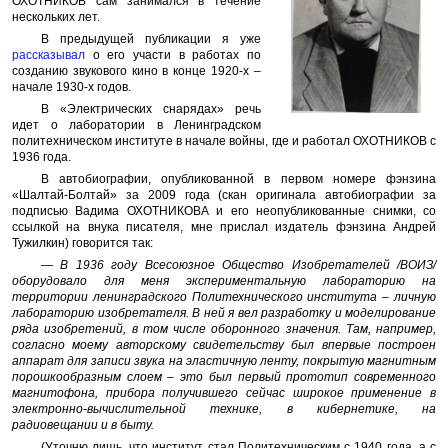
ОХОТНИКОВ сам занимался в течение
нескольких лет.
В предыдущей публикации я уже
рассказывал
о его участи в работах по
созданию звукового кино в конце 1920-х –
начале 1930-х годов.
В «Электрических снарядах» речь
идет о лаборатории в Ленинградском
политехническом институте в начале войны, где и работал ОХОТНИКОВ с
1936 года.
В автобиографии, опубликованной в первом номере фэнзина
«Шалтай-Болтай» за 2009 года (скан оригинала автобиографии за
подписью Вадима ОХОТНИКОВА и его неопубликованные снимки, со
ссылкой на внука писателя, мне прислал издатель фэнзина Андрей
Тужилкин) говорится так:
— В 1936 году Всесоюзное Общество Изобретателей /ВОИЗ/
оборудовало для меня экспериментальную лабораторию на
территории ленинградского Политехнического института – личную
лабораторию изобретателя. В ней я вел разработку и моделирование
ряда изобретений, в том числе оборонного значения. Там, например,
согласно моему авторскому свидетельству был впервые построен
аппарат для записи звука на эластичную ленту, покрытую магнитным
порошкообразным слоем – это был первый прототип современного
магнитофона, прибора получившего сейчас широкое применение в
электронно-вычислительной технике, в кибернетике, на
радиовещании и в быту.
(Уточню лишь, что институт стал Политехническим с 1940 года, а с