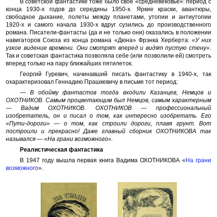
В советской фантастике тоже было свое «средневековье»: период с
конца 1930-х годов до середины 1950-х. Яркие краски, авантюры,
свободное дыхание, полеты между планетами, утопии и антиутопии
1920-х и самого начала 1930-х вдруг сузились до производственного
романа. Писатели-фантасты (да и не только они) оказались в положении
навигаторов Союза из конца романа «Дюна» Фрэнка Херберта:
«У них
узкое видение времени. Они смотрят вперед и видят пустую стену»
.
Так и советская фантастика позволяла себе (или позволили ей) смотреть
вперед только на пару ближайших пятилеток.
Георгий Гуревич, начинавший писать фантастику в 1940-х, так
охарактеризовал Геннадию Прашкевичу в письме тот период:
— В обойму фантастов тогда входили Казанцев, Немцов и
ОХОТНИКОВ. Самым процветающим был Немцов, самым характерным
— Вадим ОХОТНИКОВ. ОХОТНИКОВ — профессиональный
изобретатель, он и писал о том, как интересно изобретать. Его
«Пути-дороги» — о том, как строили дороги, плавя грунт. Вот
построили и прекрасно! Даже главный сборник ОХОТНИКОВА так
назывался — «На грани возможного».
Реалистическая фантастика
В 1947 году вышла первая книга Вадима ОХОТНИКОВА «
На грани
возможного
».