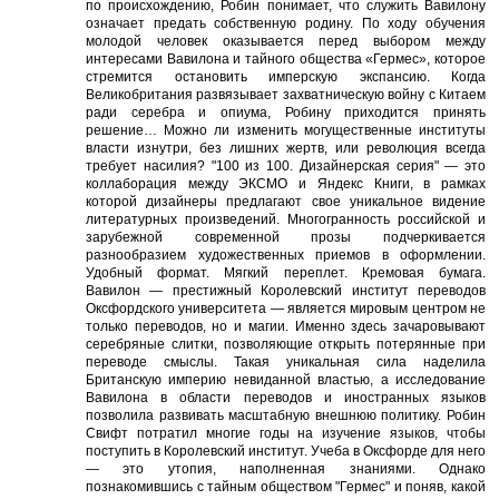
по происхождению, Робин понимает, что служить Вавилону
означает предать собственную родину. По ходу обучения
молодой человек оказывается перед выбором между
интересами Вавилона и тайного общества «Гермес», которое
стремится остановить имперскую экспансию. Когда
Великобритания развязывает захватническую войну с Китаем
ради серебра и опиума, Робину приходится принять
решение… Можно ли изменить могущественные институты
власти изнутри, без лишних жертв, или революция всегда
требует насилия? "100 из 100. Дизайнерская серия" — это
коллаборация между ЭКСМО и Яндекс Книги, в рамках
которой дизайнеры предлагают свое уникальное видение
литературных произведений. Многогранность российской и
зарубежной современной прозы подчеркивается
разнообразием художественных приемов в оформлении.
Удобный формат. Мягкий переплет. Кремовая бумага.
Вавилон — престижный Королевский институт переводов
Оксфордского университета — является мировым центром не
только переводов, но и магии. Именно здесь зачаровывают
серебряные слитки, позволяющие открыть потерянные при
переводе смыслы. Такая уникальная сила наделила
Британскую империю невиданной властью, а исследование
Вавилона в области переводов и иностранных языков
позволила развивать масштабную внешнюю политику. Робин
Свифт потратил многие годы на изучение языков, чтобы
поступить в Королевский институт. Учеба в Оксфорде для него
— это утопия, наполненная знаниями. Однако
познакомившись с тайным обществом "Гермес" и поняв, какой