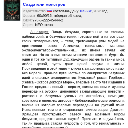
Создатели монстров
Издательство:
Ростов-на-Дону:
Феникс
, 2026 год,
Формат:
60x90/16, твёрдая обложка,
ISBN:
978-5-222-45444-2
Серия:
NEOготика
Аннотация:
Плоды безумия, спрятанные за стенами
лабораторий, и безумные гении, готовые пойти на все ради
своих экспериментов, – тема, тревожащая умы людей на
протяжении веков. Алхимики, гениальные маньяки,
экспериментаторы-отшельники… их имена звучат как
заклятия. Но за всеми этими масками скрывается будто бы
один и тот же пытливый дух, жаждущий раскрыть тайны мира
любой ценой, пусть даже ценой разума и жизни.
Произведения в этой книге – ключи к загадочному миру науки
без морали, мрачное путешествие по лабиринтам безумных
идей и опасных экспериментов. Культовый роман Герберта
Уэллса «Остров доктора Моро», впервые за сто лет издания в
России представленный в первом, самом полном и лучшем
переводе на русский, дополняют захватывающие повести и
рассказы о безумных ученых от английских, немецких,
советских и японских авторов – библиографические редкости,
многие из которых впервые переведены на русский язык.
Исполненные темного очарования иллюстрации Дмитрия
Храмцова приоткрывают завесу над мрачным миром
безумств, продиктованных наукой. Прочтите и задумайтесь:
так ли правдива старая мудрость о том, что гениальность и