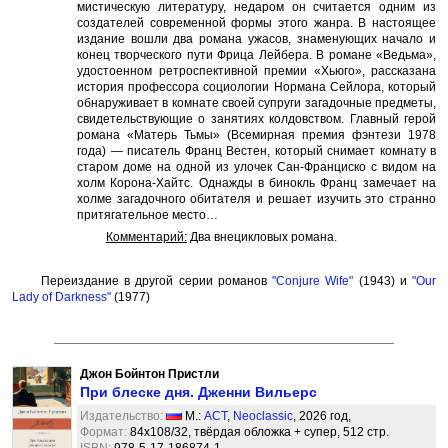
мистическую литературу, недаром он считается одним из
создателей современной формы этого жанра. В настоящее
издание вошли два романа ужасов, знаменующих начало и
конец творческого пути Фрица Лейбера. В романе «Ведьма»,
удостоенном ретроспективной премии «Хьюго», рассказана
история профессора социологии Нормана Сейлора, который
обнаруживает в комнате своей супруги загадочные предметы,
свидетельствующие о занятиях колдовством. Главный герой
романа «Матерь Тьмы» (Всемирная премия фэнтези 1978
года) — писатель Франц Вестен, который снимает комнату в
старом доме на одной из улочек Сан-Франциско с видом на
холм Корона-Хайтс. Однажды в бинокль Франц замечает на
холме загадочного обитателя и решает изучить это странно
притягательное место…
Комментарий:
Два внецикловых романа.
Переиздание в другой серии романов
"Conjure Wife"
(1943) и
"Our
Lady of Darkness"
(1977)
Джон Бойнтон Пристли
При блеске дня. Дженни Вильерс
Издательство:
М.:
АСТ
,
Neoclassic
, 2026 год,
Формат:
84x108/32, твёрдая обложка + супер, 512 стр.