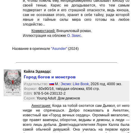
и, чтобы помочь ему, непреднамеренно связывает юношу со
своей тенью. Карис не догадывается, что тем самым
подвергает и себя и его страшной опасности, ведь юноша,
сам не осознавая этого, хранит в себе тайну, ради которой
явные и тайные силы мира сего готовы на любое
злодейство...
Комментарий:
Внецикловый роман.
Иллюстрация на обложке
О. Закис
.
Название в оригинале
"Asunder"
(2024)
Кайла Эдвардс
Город богов и монстров
Издательство:
М.:
Эксмо
:
Like Book
, 2026 год, 4000 экз.
Формат:
60x90/16, твёрдая обложка, 656 стр.
ISBN:
978-5-04-230132-2
Серия:
Young Adult. Дом демонов
Аннотация:
Когда за тобой охотится сам Дьявол, от него
нигде не спрячешься. Добро пожаловать в Ангелтин,
известный как «Город вечных сердец». Огромный мегаполис,
где правят вампиры, оборотни, ведьмы и демоны, а люди —
всего лишь добыча. Девятнадцатилетняя Лорен Калла была
самой обычной девушкой. Она училась на первом курсе