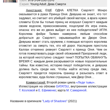
ISBN:
978-5-04-200720-0
Серия:
Young Adult. Дева Смерти
Аннотация:
ЕЩЕ ОДНА КЛЕТКА Скарлетт Монро
оказывается в руках Принца Огня. Девушка не знает, что тот
задумал, но считает его убийцей своей матери, а врага нужно
сломить! Если бы только принц не искушал Скарлетт каждым
своим вздохом, прикосновением, поцелуем! Их игра очень
опасна: кто же из двоих выйдет из нее победителем? ИГРА
Королева фейри Талвин намерена любым способом
добраться до Скарлетт, скрывающейся во Дворе Огня.
Девушка может стать оружием, с помощью которого королева
отомстит за смерть тех, кто ей дорог. Наследник престола
Каллан отчаянно ревнует Скарлетт к принцу Огня. Чем он
готов пожертвовать ради своей обожаемой Призрачной леди,
за которой неотступно следуют тени? ПОПЫТКА ОБМАНУТЬ
ВРЕМЯ С каждым днем раскрываются новые поразительные
тайны. Как известно, историю пишут победители, и девушка
должна быть среди них. Чтобы найти истину среди лжи,
Скарлетт придется пересечь границу и разыскать ответ в
королевствах, куда более страшных, чем Двор Огня…
Комментарий:
Второй роман цикла
«Леди тьмы»
.
Иллюстрация на обложке
GATATSU
, внутренние иллюстрации
Т. Козловой
и
Е. Ефименко
; карта
М. Самариной
.
Название в оригинале
"Lady of Shadows"
(2021)