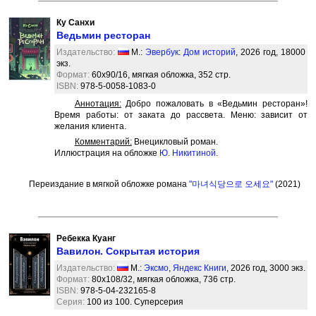
Ку Санхи
Ведьмин ресторан
Издательство:
М.:
Эвербук
:
Дом историй
, 2026 год, 18000
экз.
Формат:
60x90/16, мягкая обложка, 352 стр.
ISBN:
978-5-0058-1083-0
Аннотация:
Добро пожаловать в «Ведьмин ресторан»!
Время работы: от заката до рассвета. Меню: зависит от
желания клиента.
Комментарий:
Внецикловый роман.
Иллюстрация на обложке
Ю. Никитиной
.
Переиздание в мягкой обложке романа
"마녀식당으로 오세요"
(2021)
Ребекка Куанг
Вавилон. Сокрытая история
Издательство:
М.:
Эксмо
,
Яндекс Книги
, 2026 год, 3000 экз.
Формат:
80х108/32, мягкая обложка, 736 стр.
ISBN:
978-5-04-232165-8
Серия:
100 из 100. Суперсерия