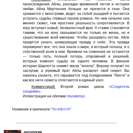
происхождения Айлы, разгадка временной петли и история
любви. Айла Мертензия больше не прячется в тени. Она
сражается с монстрами, ведет за собой рыцарей и пытается
устроить судьбы главных героев романа. Но чем сильнее она
меняет сюжет, тем яростнее реальность сопротивляется. В
игру вступает новый, безжалостный враг. А ставки становятся
такими, что на кону оказывается не только ее жизнь, но и
существование всей империи. Чтобы разорвать петлю, Айле
придется узнать шокирующую правду о себе. Эта правда
перевернет все, что она знала о мире, в который попала, и о
собственной роли в нем. Времени на сомнения не останется
— только путь, полный потерь, откровений и решений,
которые изменят судьбу не одного человека. В финале
истории Шарлотта снимет маску "ангела", Вернер получит по
заслугам, а угрюмый брат Айлы раскроет свой секрет. Вы
наконец узнаете, кто скрывается под псевдонимом "Линте" и
как все нити сюжета сплетаются в единый узел.
Комментарий:
Второй роман цикла
«Создатель
злодейки»
.
Иллюстрация на обложке
murakimyo
.
Название в оригинале
"악녀메이커"
антология