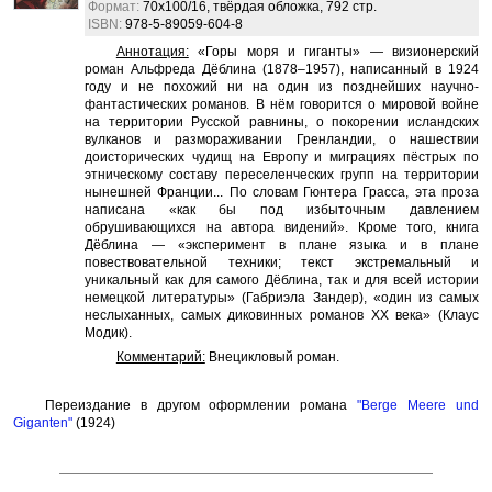
Формат:
70x100/16, твёрдая обложка, 792 стр.
ISBN:
978-5-89059-604-8
Аннотация:
«Горы моря и гиганты» — визионерский
роман Альфреда Дёблина (1878–1957), написанный в 1924
году и не похожий ни на один из позднейших научно-
фантастических романов. В нём говорится о мировой войне
на территории Русской равнины, о покорении исландских
вулканов и размораживании Гренландии, о нашествии
доисторических чудищ на Европу и миграциях пёстрых по
этническому составу переселенческих групп на территории
нынешней Франции... По словам Гюнтера Грасса, эта проза
написана «как бы под избыточным давлением
обрушивающихся на автора видений». Кроме того, книга
Дёблина — «эксперимент в плане языка и в плане
повествовательной техники; текст экстремальный и
уникальный как для самого Дёблина, так и для всей истории
немецкой литературы» (Габриэла Зандер), «один из самых
неслыханных, самых диковинных романов XX века» (Клаус
Модик).
Комментарий:
Внецикловый роман.
Переиздание в другом оформлении романа
"Berge Meere und
Giganten"
(1924)