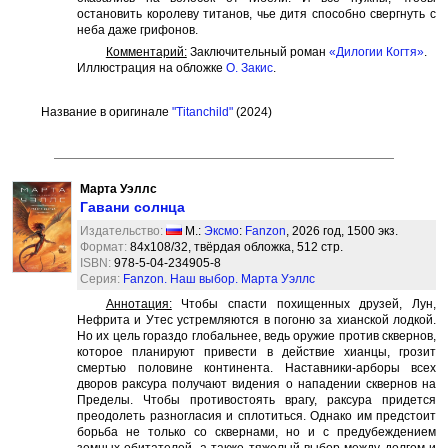
остановить королеву титанов, чье дитя способно свергнуть с
неба даже грифонов.
Комментарий:
Заключительный роман
«Дилогии Когтя»
.
Иллюстрация на обложке
О. Закис
.
Название в оригинале
"Titanchild"
(2024)
Марта Уэллс
Гавани солнца
Издательство:
М.:
Эксмо
:
Fanzon
, 2026 год, 1500 экз.
Формат:
84x108/32, твёрдая обложка, 512 стр.
ISBN:
978-5-04-234905-8
Серия:
Fanzon. Наш выбор. Марта Уэллс
Аннотация:
Чтобы спасти похищенных друзей, Лун,
Нефрита и Утес устремляются в погоню за хианской лодкой.
Но их цель гораздо глобальнее, ведь оружие против сквернов,
которое планируют привести в действие хианцы, грозит
смертью половине континента. Наставники-арборы всех
дворов раксура получают видения о нападении сквернов на
Пределы. Чтобы противостоять врагу, раксура придется
преодолеть разногласия и сплотиться. Однако им предстоит
борьба не только со сквернами, но и с предубеждением