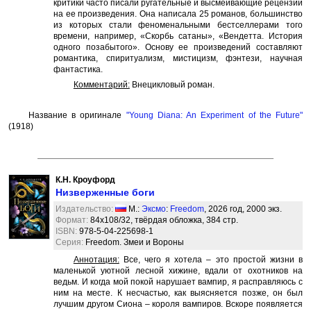
критики часто писали ругательные и высмеивающие рецензии
на ее произведения. Она написала 25 романов, большинство
из которых стали феноменальными бестселлерами того
времени, например, «Скорбь сатаны», «Вендетта. История
одного позабытого». Основу ее произведений составляют
романтика, спиритуализм, мистицизм, фэнтези, научная
фантастика.
Комментарий:
Внецикловый роман.
Название в оригинале
"Young Diana: An Experiment of the Future"
(1918)
К.Н. Кроуфорд
Низверженные боги
Издательство:
М.:
Эксмо
:
Freedom
, 2026 год, 2000 экз.
Формат:
84x108/32, твёрдая обложка, 384 стр.
ISBN:
978-5-04-225698-1
Серия:
Freedom. Змеи и Вороны
Аннотация:
Все, чего я хотела – это простой жизни в
маленькой уютной лесной хижине, вдали от охотников на
ведьм. И когда мой покой нарушает вампир, я расправляюсь с
ним на месте. К несчастью, как выясняется позже, он был
лучшим другом Сиона – короля вампиров. Вскоре появляется