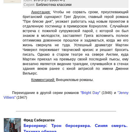
ISBN:
978-5-17-186874-1
Серия:
Библиотека классики
Аннотация:
Чтобы не сорвать сроки, преуспевающий
британский сценарист Грег Доусон, главный герой романа
"При блеске дня", уезжает работать над новым проектом в
отдаленную гостиницу в приморском Корнуолле. Случайная
встреча с пожилой супружеской парой, с которой он был
знаком в молодости, заставляет Грега вспомнить полное
оптимизма довоенное прошлое и задуматься, когда же его
жизнь свернула не туда. Успешный драматург Мартин
Чиверел переживает творческий кризис и решает бросить
писать. Однако в старом театре на севере Англии, куда
Мартин приехал на премьеру своей последней пьесы, ему
внезапно является видение трагедии, случившейся в стенах
здания веком ранее с юной актрисой по имени Дженни
Вильерс.
Комментарий:
Внецикловые романы.
Переиздание в другой серии романов
"Bright Day"
(1946) и
"Jenny
Villiers"
(1947)
Фред Саберхаген
Берсеркер: Трон берсеркера. Синяя смерть.
Техника обмана