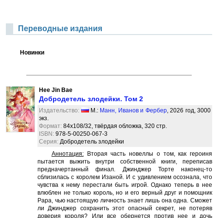
Переводные издания
Новинки
Hee Jin Bae
Добродетель злодейки. Том 2
Издательство:
М.:
Манн, Иванов и Фербер
, 2026 год, 3000
экз.
Формат:
84x108/32, твёрдая обложка, 320 стр.
ISBN:
978-5-00250-067-3
Серия:
Добродетель злодейки
Аннотация:
Вторая часть новеллы о том, как героиня
пытается выжить внутри собственной книги, переписав
предначертанный финал. Джинджер Торте наконец-то
сблизилась с королем Изаной. И с удивлением осознала, что
чувства к нему перестали быть игрой. Однако теперь в нее
влюблен не только король, но и его верный друг и помощник
Рара, чью настоящую личность знает лишь она одна. Сможет
ли Джинджер сохранить этот опасный секрет, не потеряв
доверия короля? Или все обернется против нее и дочь