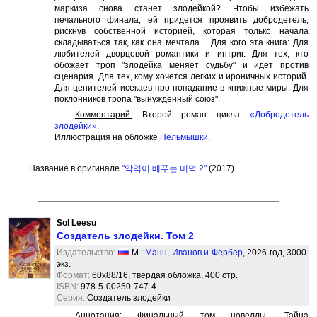
маркиза снова станет злодейкой? Чтобы избежать
печального финала, ей придется проявить добродетель,
рискнув собственной историей, которая только начала
складываться так, как она мечтала… Для кого эта книга: Для
любителей дворцовой романтики и интриг. Для тех, кто
обожает троп "злодейка меняет судьбу" и идет против
сценария. Для тех, кому хочется легких и ироничных историй.
Для ценителей исекаев про попадание в книжные миры. Для
поклонников тропа "вынужденный союз".
Комментарий:
Второй роман цикла
«Добродетель
злодейки»
.
Иллюстрация на обложке
Пельмышки
.
Название в оригинале
"악역이 베푸는 미덕 2"
(2017)
Sol Leesu
Создатель злодейки. Том 2
Издательство:
М.:
Манн, Иванов и Фербер
, 2026 год, 3000
экз.
Формат:
60x88/16, твёрдая обложка, 400 стр.
ISBN:
978-5-00250-747-4
Серия:
Создатель злодейки
Аннотация:
Финальный том новеллы. Тайна