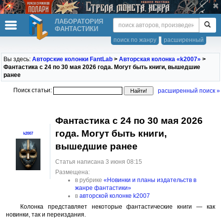
ЛАБОРАТОРИЯ
ФАНТАСТИКИ
поиск по жанру
расширенный
Вы здесь:
Авторские колонки FantLab
>
Авторская колонка «k2007»
>
Фантастика с 24 по 30 мая 2026 года. Могут быть книги, вышедшие
ранее
Поиск статьи:
расширенный поиск »
Фантастика с 24 по 30 мая 2026
года. Могут быть книги,
k2007
вышедшие ранее
Статья написана 3 июня 08:15
Размещена:
в рубрике
«Новинки и планы издательств в
жанре фантастики»
в
авторской колонке k2007
Колонка представляет некоторые фантастические книги — как
новинки, так и переиздания.