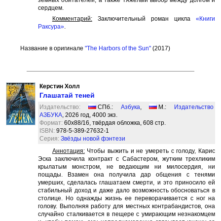
земных обитателей, а также тяжелый выбор между долгом и
сердцем.
Комментарий:
Заключительный роман цикла
«Книги
Раксура»
.
Название в оригинале
"The Harbors of the Sun"
(2017)
Керстин Холл
Глашатай теней
Издательство:
СПб.:
Азбука
,
М.:
Издательство
АЗБУКА
, 2026 год, 4000 экз.
Формат:
60x88/16, твёрдая обложка, 608 стр.
ISBN:
978-5-389-27632-1
Серия:
Звёзды новой фэнтези
Аннотация:
Чтобы выжить и не умереть с голоду, Карис
Эска заключила контракт с Сабастером, жутким трехликим
крылатым монстром, не ведающим ни милосердия, ни
пощады. Взамен она получила дар общения с тенями
умерших, сделалась глашатаем смерти, и это приносило ей
стабильный доход и даже дало возможность обосноваться в
столице. Но однажды жизнь ее переворачивается с ног на
голову. Выполняя работу для местных контрабандистов, она
случайно сталкивается в пещере с умирающим незнакомцем