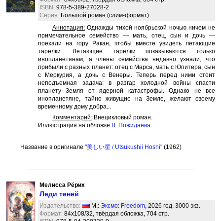
ISBN:
978-5-389-27028-2
Серия:
Большой роман (слим-формат)
Аннотация:
Однажды тихой ноябрьской ночью ничем не
примечательное семейство — мать, отец, сын и дочь —
поехали на гору Ракан, чтобы вместе увидеть летающие
тарелки. Летающие тарелки показываются только
инопланетянам, а члены семейства недавно узнали, что
прибыли с разных планет: отец с Марса, мать с Юпитера, сын
с Меркурия, а дочь с Венеры. Теперь перед ними стоит
неподъемная задача: в разгар холодной войны спасти
планету Земля от ядерной катастрофы. Однако не все
инопланетяне, тайно живущие на Земле, желают своему
временному дому добра...
Комментарий:
Внецикловый роман.
Иллюстрация на обложке
В. Пожидаева
.
Название в оригинале
"美しい星 / Utsukushii Hoshi"
(1962)
Мелисса Рёрих
Леди теней
Издательство:
М.:
Эксмо
:
Freedom
, 2026 год, 3000 экз.
Формат:
84x108/32, твёрдая обложка, 704 стр.