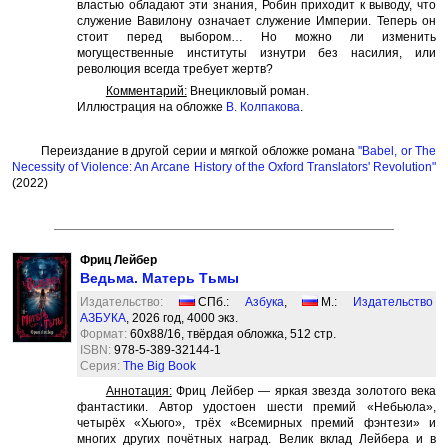
властью обладают эти знания, Робин приходит к выводу, что
служение Вавилону означает служение Империи. Теперь он
стоит перед выбором… Но можно ли изменить
могущественные институты изнутри без насилия, или
революция всегда требует жертв?
Комментарий:
Внецикловый роман.
Иллюстрация на обложке
В. Колпакова
.
Переиздание в другой серии и мягкой обложке романа
"Babel, or The
Necessity of Violence: An Arcane History of the Oxford Translators' Revolution"
(2022)
Фриц Лейбер
Ведьма. Матерь Тьмы
Издательство:
СПб.:
Азбука
,
М.:
Издательство
АЗБУКА
, 2026 год, 4000 экз.
Формат:
60x88/16, твёрдая обложка, 512 стр.
ISBN:
978-5-389-32144-1
Серия:
The Big Book
Аннотация:
Фриц Лейбер — яркая звезда золотого века
фантастики. Автор удостоен шести премий «Небьюла»,
четырёх «Хьюго», трёх «Всемирных премий фэнтези» и
многих других почётных наград. Велик вклад Лейбера и в