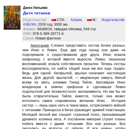
Джен Уильямс
Дитя титанов
Издательство:
СПб.:
Азбука
,
М.:
Издательство
АЗБУКА
, 2026 год, 3000 экз.
Формат:
60x88/16, твёрдая обложка, 544 стр.
ISBN:
978-5-389-28771-6
Серия:
Новая фэнтези
Аннотация:
Сложно представить сестер более разных,
чем Инис и Левен. Еще два года назад они даже не
подозревали о существовании друг друга. Инис искала
грифоницу, с которой вместе выросла. Левен, лишенная
воспоминаний, искала собственное прошлое. Теперь сестры
воссоединились, но найти общий язык им все еще трудно.
Ведь для одной, бескрылой, крылья означают настоящую
жизнь. Для другой, крылатой, — медленную смерть. Виной
всему их мать, алхимик Гинид Тайли, бросившая Инис
младенцем в землях грифонов и сделавшая Левен
подопытной для безжалостного эксперимента. Но как бы ни
была отвратительна Тайли, кажется, только она может
исполнить самое сокровенное желание Инис… История
сестер — лишь одна нить в ткани мира, сотрясаемого войной
с титанами. Принцесса в бегах руководит армией повстанцев.
Молодой лесной маг слышит странный голос, призывающий
древнего хозяина леса. А посланник империи строит планы
побега вместе с двумя титанами. Все они разные. Все
оказались на волосок от гибели. И все нужны, чтобы