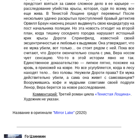
предстоит взяться за самое сложное дело в ее карьере —
расследование убийства крысы, которая, судя по всему, все
еще жива. В Тенистой Лощине грядут перемены! После
нескольких удачно раскрытых преступлений бравый детектив
Орвилл Браун наконец решил выдвинуть свою кандидатуру на
пост начальника полиции. Но эта новость отходит на второй
план, когда тишину соседнего городка нарушает истошный
крик крысы Дороти Спрингфилд, известной своей
эксцентричностью и любовью к выдумкам. Она утверждает, что
ее мужа убили, вот только… он стоит рядом с ней. Пока все
считают, что Дороти окончательно сошла с ума, Вера носом
чует сенсацию. Что-то в этой истории явно не так.
Единственное доказательство — липкое пятно, похожее на
кровь, в прихожей на ковре. Но все усугубляется, когда в лесу
находят тело… без головы. Неужели Дороти права? Ее мужа
действительно убили, а сама она живет с самозванцем?
Вооружившись кофе и мудрыми советами своей подруги
Ленор, Вера берется за новое расследование.
Комментарий:
Третий роман цикла
«Тенистая Лощина»
.
Художник не указан.
Название в оригинале
"Mirror Lake"
(2020)
Го Цзинмин