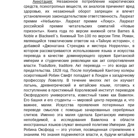
Аннотация:
Незаконное потребление наркотических
средств, психотропных веществ, их аналогов причиняет вред
здоровью, их незаконный оборот запрещен и влечет
установленную законодательством ответственность. Лауреат
премии «Небьюла». Лауреат премии «Локус». Лауреат
российской премии читательских симпатий «Новые
горизонты». Книга года по версии книжной сети Barnes &
Noble и Blackwell`s. Книжный Топ-100 по версии Time. Роман,
являющийся тематическим ответом на «Тайную историю», с
добавкой «Джонатана Стренджа и мистера Норрелла», в
котором рассматриваются использование языка и искусства
перевода в качестве доминирующего оружия Британской
империи и студенческие революции как акт сопротивления
власти. Traduttore, traditore. Акт перевода — это всегда акт
предательства. 1828 год. После погубившей Кантону холеры
осиротевший Робин Свифт попадает в Лондон к загадочному
профессору Ловеллу. В течение многих лет он изучает
латынь, древнегреческий и китайские языки, готовясь к
поступлению в престижный Королевский институт переводов
Оксфордского университета, известный также как Вавилон.
Его башня и его студенты — мировой центр перевода и, что
важнее, магии. Искусства проявления потерянных при
переводе смыслов с помощью зачарованных серебряных
слитков. Именно эта магия сделала Британскую империю
непобедимой, а исследования Вавилона в области
иностранных языков служат внешней политике Империи. Для
Робина Оксфорд — это утопия, посвященная стремлению к
знаниям. Но знания подчиняются власти, и, будучи китайцем