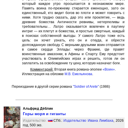
который каждое утро просыпается в незнакомом мире.
Память воина по-прежнему стирается еженощно, зато он
единственный, кто видит богов во плоти и может говорить с
ними. Хотя трудно сказать, дар это или проклятие, — ведь
древние божества Античности ревнивы, нетерпеливы и
требовательны… Латро оказывается вовлечен в паутину
интриг — их плетут и божества, и простые смертные, каждый
в поисках собственной выгоды. У самого Латро тоже есть
цель: он хочет узнать, кто он и откуда, и обрести
долгожданную свободу. С верными друзьями воин отправится
в самое сердце Эллады: через Фракию, где правят
воинственные амазонки, в Афины и Спарту. Ему предстоит
участвовать в Олимпийских играх и решить, готов ли он
заплатить за освобождение ту цену, которую назначат боги.
Комментарий:
Вторая книга романа-эпопеи
«Воин»
.
Иллюстрация на обложке
М.В. Емельянова
.
Переиздание в другой серии романа
"Soldier of Arete"
(1986)
Альфред Дёблин
Горы моря и гиганты
Издательство:
СПб.:
Издательство Ивана Лимбаха
, 2026
год, 500 экз.