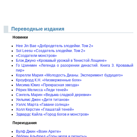
Переводные издания
Новинки
Hee Jin Bae «Добродетель злодейки. Том 2»
Sol Leesu «Создатель злодейки. Том 2»
«Создатели монстров»
Блэк Джуно «Кровавый урожай в Тенистой Лощине»
Го Цзинмин «Легенда о разорении династий. Книга 3. Кровавый
пир»
Корелли Мария «Молодость Дианы. Эксперимент будущего»
Кроуфорд К.Н. «Низверженные боги»
Мисима Юкио «Прекрасная звезда»
Рёрих Мелисса «Леди теней»
Сэнгель Марин «Ведьма сладкой деревни»
Уильямс Джен «Дитя титанов»
Уэллс Марта «Гавани солнца»
Холл Керстин «Глашатай теней»
Эдвардс Кайла «Город богов и монстров»
Переиздания
Вулф Джин «Воин Арете»
Дёблин Альфред «Горы моря и гиганты»