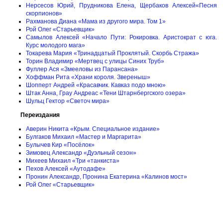
Нерсесов Юрий, Прудникова Елена, Щербаков Алексей«Песня
скорпионов»
Рахманова Диана «Мама из другого мира. Том 1»
Рой Олег «Старьевщик»
Самылов Алексей «Начало Пути: Рокировка. Аристократ с юга.
Курс молодого мага»
Токарева Мария «Тринадцатый Проклятый. Скорбь Стража»
Торин Владимир «Мертвец с улицы Синих Труб»
Фуллер Ася «Змееловы из Парансана»
Хоффман Рита «Храни короля. Звереныш»
Шопперт Андрей «Красавчик. Кавказ подо мною»
Штак Анна, Грау Андреас «Тени Штарнбергского озера»
Шульц Гектор «Светоч мира»
Переиздания
Аверин Никита «Крым. Специальное издание»
Булгаков Михаил «Мастер и Маргарита»
Булычев Кир «Посёлок»
Зимовец Александр «Дуэльный сезон»
Михеев Михаил «Три «танкиста»
Пехов Алексей «Аутодафе»
Пронин Александр, Пронина Екатерина «Калинов мост»
Рой Олег «Старьевщик»