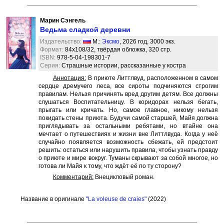
Марин Сэнгель
Ведьма сладкой деревни
Издательство:
М.:
Эксмо
, 2026 год, 3000 экз.
Формат:
84x108/32, твёрдая обложка, 320 стр.
ISBN:
978-5-04-198301-7
Серия:
Страшные истории, рассказанные у костра
Аннотация:
В приюте Литтлвуд, расположенном в самом
сердце дремучего леса, все сироты подчиняются строгим
правилам. Нельзя причинять вред другим детям. Все должны
слушаться Воспитательницу. В коридорах нельзя бегать,
прыгать или кричать. Но, самое главное, никому нельзя
покидать стены приюта. Будучи самой старшей, Майя должна
приглядывать за остальными ребятами, но втайне она
мечтает о путешествиях и жизни вне Литтлвуда. Когда у неё
случайно появляется возможность сбежать, ей предстоит
решить: остаться или нарушить правила, чтобы узнать правду
о приюте и мире вокруг. Туманы скрывают за собой многое, но
готова ли Майя к тому, что ждёт её по ту сторону?
Комментарий:
Внецикловый роман.
Название в оригинале
"La voleuse de craies"
(2022)