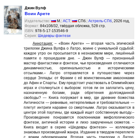
Джин Вулф
Воин Арете
Издательство:
М.:
АСТ
:
СПб.:
Астрель-СПб
, 2026 год,
Формат:
84x108/32, твёрдая обложка, 528 стр.
ISBN:
978-5-17-153546-9
Серия:
Шедевры фэнтези
Аннотация:
– «Воин Арете» — вторая часть эпической
трилогии Джина Вулфа о Латро, воине с уникальной судьбой:
каждое утро он просыпается в незнакомом мире, лишённый
памяти о прошедшем дне. – Джин Вулф — признанный
мастер фантастики и фэнтези, чьи произведения отличаются
динамичностью, оригинальностью и историческими
отсылками.– Латро отправляется в путешествие через
сердце Эллады: от Фракии с её воинственными амазонками
до Афин и Спарты. Ему предстоит участвовать в Олимпийских
играх и столкнуться с выбором: готов ли он заплатить цену,
назначенную богами, ради обретения долгожданной
свободы? — Книга погружает в мир, где древние божества
Античности — ревнивые, нетерпеливые и требовательные —
плетут интриги наравне со смертными. Латро оказывается в
центре этой паутины, где каждый ищет собственную выгоду.–
Произведение понравится поклонникам мифологического
фэнтези, античной истории и лихо закрученных сюжетов. –
Книга входит в серию «Шедевры фэнтези» — коллекцию
знаковых произведений жанра. Издание в твердом переплете
с ярким оформлением. Вторая часть трилогии о Латро,