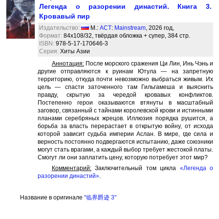
Легенда о разорении династий. Книга 3.
Кровавый пир
Издательство:
М.:
АСТ
:
Mainstream
, 2026 год,
Формат:
84x108/32, твёрдая обложка + супер, 384 стр.
ISBN:
978-5-17-170646-3
Серия:
Хиты Азии
Аннотация:
После морского сражения Ци Лин, Инь Чэнь и
другие отправляются к руинам Ютула — на запретную
территорию, откуда почти невозможно выбраться живым. Их
цель — спасти заточенного там Гильгамеша и выяснить
правду, скрытую за чередой кровавых конфликтов.
Постепенно герои оказываются втянуты в масштабный
заговор, связанный с тайнами королевской крови и истинными
планами серебряных жрецов. Иллюзия порядка рушится, а
борьба за власть перерастает в открытую войну, от исхода
которой зависит судьба империи Аслан. В мире, где сила и
верность постоянно подвергаются испытанию, даже союзники
могут стать врагами, а каждый выбор требует жестокой платы.
Смогут ли они заплатить цену, которую потребует этот мир?
Комментарий:
Заключительный том цикла
«Легенда о
разорении династий»
.
Название в оригинале
"临界爵迹 3"