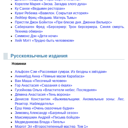
Корелли Мария «Зиска. Загадка злого духа»
Ку Санхи «Ведьмин ресторан»
Куанг Ребекка «Вавилон. Сокрытая история»
Лейбер Фриц «Ведьма. Матерь Тьмы»
Пристли Джон Бойнтон «При блеске дня. Дженни Вильерс»
Саберхаген Фред «Берсеркер: Трон берсеркера. Синяя смерть.
Техника обмана»
Симмонс Дэн «Дети ночи»
Хейг Мэтт «Трудно быть человеком»
Русскоязычные издания
Новинки
Альфсен Сэм «Рассеивая сумрак. Из бездны к звёздам»
Анинибуд Анна «Тёмные маски Карабаса»
Ван Маша «Песочный человек»
Гор Анастасия «Сказания о ёкаях»
Гусейнова Ольга «Властители небес. Последняя»
Дёмина Анастасия «Тень ворона»
Денисов Константин «Выживальщики. Аномальные зоны: Лес.
Реактор. Наблюдатель»
Ёрш Ника «Очень сказочные будни»
Зимовец Александр «Багряный сезон»
Максимушкин Андрей «Письма бойцов»
Медведникова Влада «Тигель»
Моргот Эл «Второстепенный мастер. Том 1»