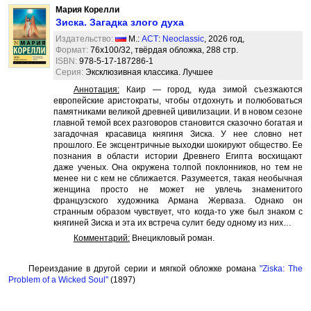
Мария Корелли
Зиска. Загадка злого духа
Издательство:
М.:
АСТ
:
Neoclassic
, 2026 год,
Формат:
76x100/32, твёрдая обложка, 288 стр.
ISBN:
978-5-17-187286-1
Серия:
Эксклюзивная классика. Лучшее
Аннотация:
Каир — город, куда зимой съезжаются
европейские аристократы, чтобы отдохнуть и полюбоваться
памятниками великой древней цивилизации. И в новом сезоне
главной темой всех разговоров становится сказочно богатая и
загадочная красавица княгиня Зиска. У нее словно нет
прошлого. Ее эксцентричные выходки шокируют общество. Ее
познания в области истории Древнего Египта восхищают
даже ученых. Она окружена толпой поклонников, но тем не
менее ни с кем не сближается. Разумеется, такая необычная
женщина просто не может не увлечь знаменитого
французского художника Армана Жерваза. Однако он
странным образом чувствует, что когда-то уже был знаком с
княгиней Зиска и эта их встреча сулит беду одному из них…
Комментарий:
Внецикловый роман.
Переиздание в другой серии и мягкой обложке романа
"Ziska: The
Problem of a Wicked Soul"
(1897)