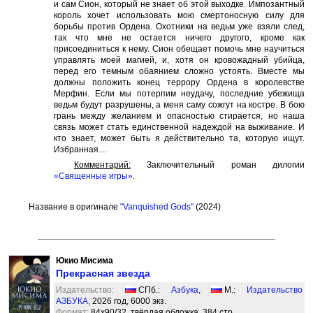
и сам Сион, который не знает об этой выходке. Импозантный
король хочет использовать мою смертоносную силу для
борьбы против Ордена. Охотники на ведьм уже взяли след,
так что мне не остается ничего другого, кроме как
присоединиться к нему. Сион обещает помочь мне научиться
управлять моей магией, и, хотя он кровожадный убийца,
перед его темным обаянием сложно устоять. Вместе мы
должны положить конец террору Ордена в королевстве
Мерфин. Если мы потерпим неудачу, последние убежища
ведьм будут разрушены, а меня саму сожгут на костре. В бою
грань между желанием и опасностью стирается, но наша
связь может стать единственной надеждой на выживание. И
кто знает, может быть я действительно та, которую ищут.
Избранная…
Комментарий:
Заключительный роман дилогии
«Священные игры»
.
Название в оригинале
"Vanquished Gods"
(2024)
Юкио Мисима
Прекрасная звезда
Издательство:
СПб.:
Азбука
,
М.:
Издательство
АЗБУКА
, 2026 год, 6000 экз.
Формат:
84x90/32, твёрдая обложка, 384 стр.