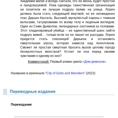
Академии магии и всегда считала, что ее жизнь будет простой
и предсказуемой. Пока однажды таинственная организация
не похитила ее лучшую подругу прямо на улице. Лорен
должна была стать следующей жертвой, но ее неожиданно
спас Дарьен Кассель. Высокий, мускулистый парень с темным
волосами, татуировками по всему телу и ледяным взглядом.
Один из Семи Дьяволов, легендарных охотников за головами.
Этот хладнокровный убийца – ее единственный шанс найти
подругу живой… только если он не лишит ее рассудка. Лорен
придется стать союзницей Дарьена и остановить
смертельную угрозу, которая нависла над Ангелтином.
Сможет ли простая смертная бросить вызов целому городу
безжалостных монстров? Устоит ли она перед своими
чувствами к одному из них?
Комментарий:
Первый роман цикла
«Дом демонов»
.
Название в оригинале
"City of Gods and Monsters"
(2022)
Переводные издания
Переиздания