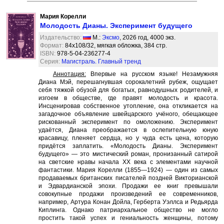
Мария Корелли
Молодость Дианы. Эксперимент будущего
Издательство:
М.:
Эксмо
, 2026 год, 4000 экз.
Формат:
84x108/32, мягкая обложка, 384 стр.
ISBN:
978-5-04-236277-4
Серия:
Магистраль. Главный тренд
Аннотация:
Впервые на русском языке! Незамужняя
Диана Мэй, перешагнувшая сорокалетний рубеж, ощущает
себя тяжкой обузой для богатых, равнодушных родителей, и
изгоем в обществе, где правят молодость и красота.
Инсценировав собственное утопление, она откликается на
загадочное объявление швейцарского учёного, обещающее
рискованный эксперимент по омоложению. Эксперимент
удаётся, Диана преображается в ослепительную юную
красавицу, пленяет сердца, но у чуда есть цена, которую
придётся заплатить. «Молодость Дианы. Эксперимент
будущего» — это мистический роман, пронизанный сатирой
на светские нравы начала XX века с элементами научной
фантастики. Мария Корелли (1855—1924) — один из самых
продаваемых британских писателей поздней Викторианской
и Эдвардианской эпохи. Продажи ее книг превышали
совокупные продажи произведений ее современников,
например, Артура Конан Дойла, Герберта Уэллса и Редьярда
Киплинга. Однако патриархальное общество не могло
простить такой успех и гениальность женщины, потому