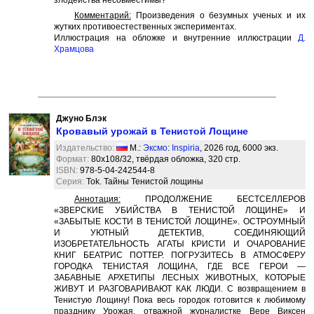
злодейства несовместимы?
Комментарий:
Произведения о безумных ученых и их
жутких противоестественных экспериментах.
Иллюстрация на обложке и внутренние иллюстрации
Д.
Храмцова
Джуно Блэк
Кровавый урожай в Тенистой Лощине
Издательство:
М.:
Эксмо
:
Inspiria
, 2026 год, 6000 экз.
Формат:
80х108/32, твёрдая обложка, 320 стр.
ISBN:
978-5-04-242544-8
Серия:
Tok. Тайны Тенистой лощины
Аннотация:
ПРОДОЛЖЕНИЕ БЕСТСЕЛЛЕРОВ
«ЗВЕРСКИЕ УБИЙСТВА В ТЕНИСТОЙ ЛОЩИНЕ» И
«ЗАБЫТЫЕ КОСТИ В ТЕНИСТОЙ ЛОЩИНЕ». ОСТРОУМНЫЙ
И УЮТНЫЙ ДЕТЕКТИВ, СОЕДИНЯЮЩИЙ
ИЗОБРЕТАТЕЛЬНОСТЬ АГАТЫ КРИСТИ И ОЧАРОВАНИЕ
КНИГ БЕАТРИС ПОТТЕР. ПОГРУЗИТЕСЬ В АТМОСФЕРУ
ГОРОДКА ТЕНИСТАЯ ЛОЩИНА, ГДЕ ВСЕ ГЕРОИ —
ЗАБАВНЫЕ АРХЕТИПЫ ЛЕСНЫХ ЖИВОТНЫХ, КОТОРЫЕ
ЖИВУТ И РАЗГОВАРИВАЮТ КАК ЛЮДИ. С возвращением в
Тенистую Лощину! Пока весь городок готовится к любимому
празднику Урожая, отважной журналистке Вере Виксен