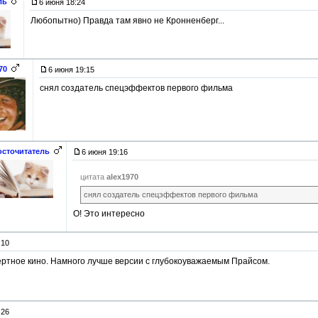
ль
6 июня 18:24
Любопытно) Правда там явно не Кронненберг...
70
6 июня 19:15
снял создатель спецэффектов первого фильма
осточитатель
6 июня 19:16
цитата
alex1970
снял создатель спецэффектов первого фильма
О! Это интересно
:10
ртное кино. Намного лучше версии с глубокоуважаемым Прайсом.
:26