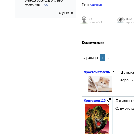
скором времени они все
Тэги:
фильмы
погибнут.
...
>>
оценка: 8
27
812
спасибо!
прос
Комментарии
Страницы:
1
2
просточитатель
6 июня
Хороший
Karnosaur123
6 июня 17
О, ну это 