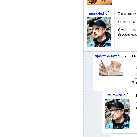
muravied
6 июня 18
7 с полови
У меня это
Вторая час
просточитатель
ц
Вт
muravied