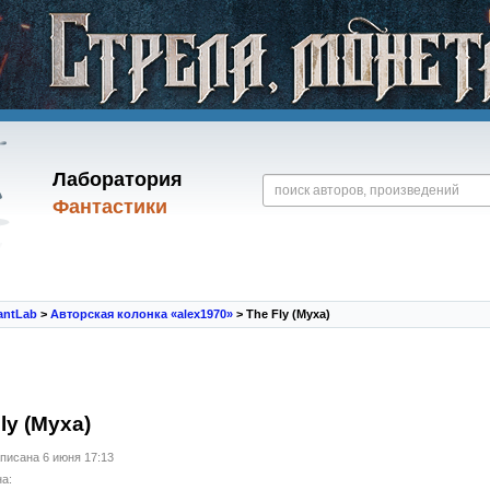
Лаборатория
Фантастики
antLab
>
Авторская колонка «alex1970»
> The Fly (Муха)
ly (Муха)
писана 6 июня 17:13
а: