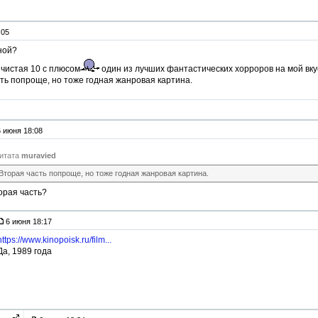
:05
ной?
 чистая 10 с плюсом
один из лучших фантастических хорроров на мой вку
ть попроще, но тоже годная жанровая картина.
6 июня 18:08
итата
muravied
Вторая часть попроще, но тоже годная жанровая картина.
орая часть?
6 июня 18:17
https://www.kinopoisk.ru/film...
Да, 1989 года