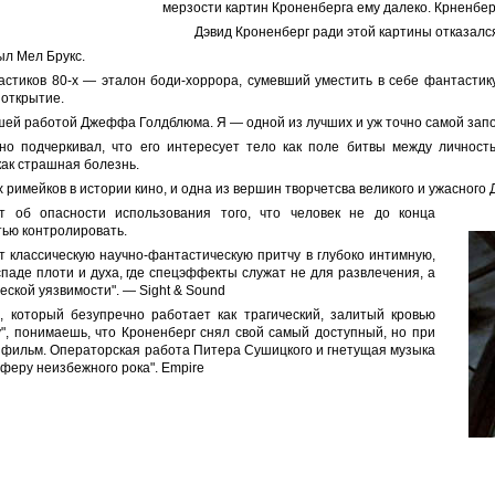
мерзости картин Кроненберга ему далеко. Крненбе
Дэвид Кроненберг ради этой картины отказался
л Мел Брукс.
стиков 80-х — эталон боди-хоррора, сумевший уместить в себе фантастику
 открытие.
чшей работой Джеффа Голдблюма. Я — одной из лучших и уж точно самой за
но подчеркивал, что его интересует тело как поле битвы между личност
как страшная болезнь.
римейков в истории кино, и одна из вершин творчетсва великого и ужасного 
т об опасности использования того, что человек не до конца
тью контролировать.
 классическую научно-фантастическую притчу в глубоко интимную,
паде плоти и духа, где спецэффекты служат не для развлечения, а
ской уязвимости". — Sight & Sound
, который безупречно работает как трагический, залитый кровью
", понимаешь, что Кроненберг снял свой самый доступный, но при
фильм. Операторская работа Питера Сушицкого и гнетущая музыка
феру неизбежного рока". Empire