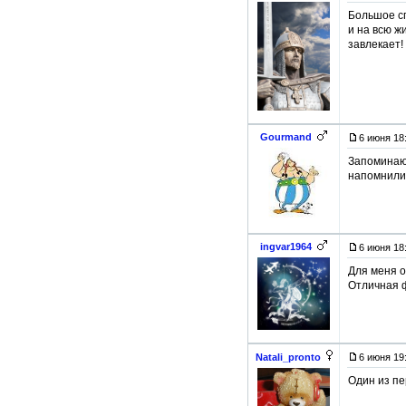
Большое сп
и на всю ж
завлекает!
Gourmand
6 июня 18
Запоминающ
напомнили
ingvar1964
6 июня 18
Для меня о
Отличная 
Natali_pronto
6 июня 19
Один из пе