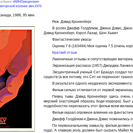
 рубрике
«КИНОрецензии»
авторской колонке alex1970
анада, 1986, 95 мин.
Реж. Дэвид Кроненберг
В ролях Джефф Голдблюм, Джина Дэвис, Джон 
Дэвид Кроненберг, Кэрол Лазар, Шон Хьюит
Фантастические ужасы
Оценка 7.6 (163494) Моя оценка 7.5 (очень хор
Краткий отзыв
Лаконичные отзывы и сопутствующие матери
Экранизация рассказа (1957) Джорджа Ланжеле
Эксцентричный ученый Сет Брандл создал тел
существ (а все потому, что Сет не переносит трансп
В результате одного неудачного эксперимента
Фильм сильно отличается от первой экранизаци
Певец тьмы Дэвид Кроненберг здесь очень 
мерзкий (настоящий образец боди-хоррора). Был 
подробностях пересказать этот фильм всем желаю
Фильм оказал огромное влияние на фантастиче
Джефф Голдблюм и Джина Дэвис поженились п
По первоначальному замыслу, фильм должен б
года). А главную роль должен был сыграть Майкл 