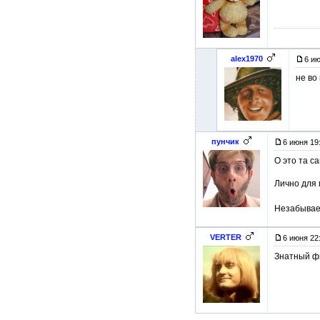
alex1970
6 ию
не во
пунчик
6 июня 19
О это та с
Лично для 
Незабываем
VERTER
6 июня 22
Знатный фи