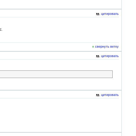
цитировать
с.
свернуть ветку
цитировать
цитировать