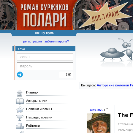
The Fly Муха
регистрация
|
забыли пароль?
вход
OK
Вы здесь:
Авторские колонки F
Главная
Авторы, книги
Новинки и планы
alex1970
The F
Награды, премии
Статья на
Рейтинги
Размещен