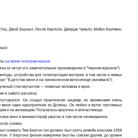
Гец, Джой Баушел, Лесли Карлсон, Джордж Чувало, Майкл Коупмен,
ошо)
алы
на моем телеграм-канале
на (я читал это замечательное произведение в "Черном журнале").
еподы, устройства для телепортации материи, в том числе и живых
орт "В детстве меня и на трехколесном велосипеде укачивало").
 ученый стал мутантом — помесью человека и мухи.
и и самого рассказа.
постарался. Он создал практически шедевр, но временами очень
у меня один одногруппник из Долины. Он любил в жутко противных
щим и не желающим. Получалось красочно и впечатляюще.
ское кино и кинематограф ужасов, в том числе неожиданное.
осле съемок.
ыл снимать Тим Бертон (он должен был снять ремейк классики 1958
Китон. У Бертона фильм наверняка был бы совсем другим, до уровня