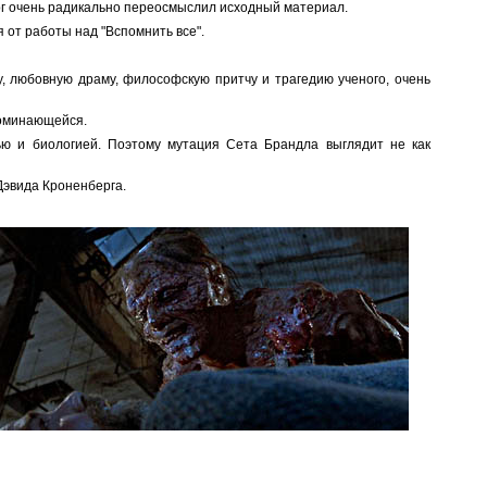
рг очень радикально переосмыслил исходный материал.
 от работы над "Вспомнить все".
, любовную драму, философскую притчу и трагедию ученого, очень
поминающейся.
ью и биологией. Поэтому мутация Сета Брандла выглядит не как
Дэвида Кроненберга.