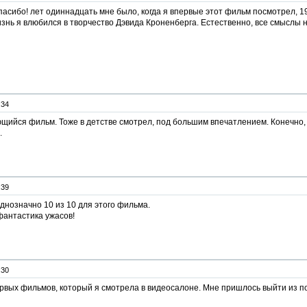
асибо! лет одиннадцать мне было, когда я впервые этот фильм посмотрел, 1989
изнь я влюбился в творчество Дэвида Кроненберга. Естественно, все смыслы не
:34
ийся фильм. Тоже в детстве смотрел, под большим впечатлением. Конечно, ни
.
:39
днозначно 10 из 10 для этого фильма.
фантастика ужасов!
:30
рвых фильмов, который я смотрела в видеосалоне. Мне пришлось выйти из по