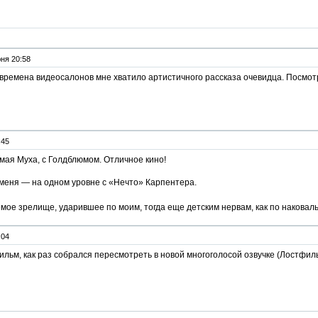
ня 20:58
 времена видеосалонов мне хватило артистичного рассказа очевидца. Посмотр
:45
амая Муха, с Голдблюмом. Отличное кино!
меня — на одном уровне с «Нечто» Карпентера.
ое зрелище, ударившее по моим, тогда еще детским нервам, как по наковал
:04
льм, как раз собрался пересмотреть в новой многоголосой озвучке (Лостфиль