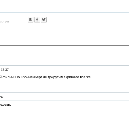
мотры
 17:37
 фильм! Но Кронненберг не докрутил в финале все же...
:40
шедевр.