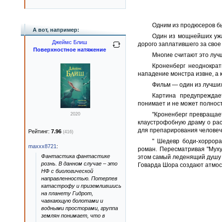
Одним из продюсеров бы
А вот, например:
Один из мощнейших ужа
Джеймс Блиш
дорого заплатившего за свое
Поверхностное натяжение
Многие считают это лу
Кроненберг неоднократ
нападение монстра извне, а 
Фильм — один из лучших 
Картина предупреждае
понимает и не может полнос
"Кроненберг превращает
2020
клаустрофобную драму о рас
для препарирования человече
Рейтинг:
7.96
(416)
" Шедевр боди-хоррора
maxxx8721
:
роман. Пересматривая "Муху
Фантастика фантастике
этом самый леденящий душу 
рознь. В данном случае – это
Говарда Шора создают атмос
НФ с биологической
направленностью. Потерпев
катастрофу и приземлившись
на планету Гидрот,
чавкающую болотами и
водными просторами, группа
землян понимает, что в