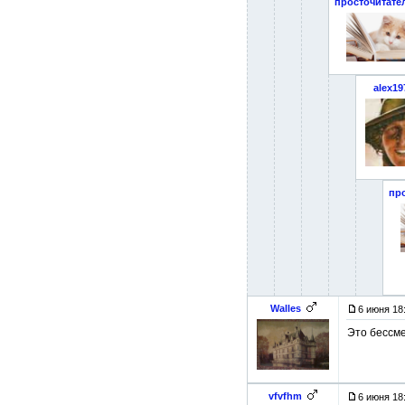
просточитате
alex19
пр
Walles
6 июня 18
Это бессме
vfvfhm
6 июня 18