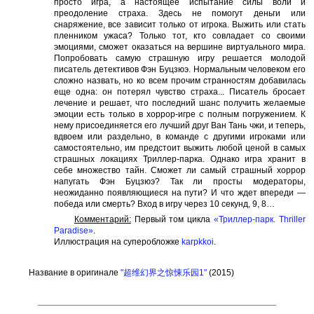
просто игра, а настоящее испытание силы воли и
преодоление страха. Здесь не помогут деньги или
снаряжение, все зависит только от игрока. Выжить или стать
пленником ужаса? Только тот, кто совладает со своими
эмоциями, сможет оказаться на вершине виртуального мира.
Попробовать самую страшную игру решается молодой
писатель детективов Фэн Буцзюэ. Нормальным человеком его
сложно назвать, но ко всем прочим странностям добавилась
еще одна: он потерял чувство страха... Писатель бросает
лечение и решает, что последний шанс получить желаемые
эмоции есть только в хоррор-игре с полным погружением. К
нему присоединяется его лучший друг Ван Тань чжи, и теперь,
вдвоем или раздельно, в команде с другими игроками или
самостоятельно, им предстоит выжить любой ценой в самых
страшных локациях Триллер-парка. Однако игра хранит в
себе множество тайн. Сможет ли самый страшный хоррор
напугать Фэн Буцзюэ? Так ли просты модераторы,
неожиданно появляющиеся на пути? И что ждет впереди —
победа или смерть? Вход в игру через 10 секунд, 9, 8…
Комментарий:
Первый том цикла
«Триллер-парк. Thriller
Paradise»
.
Иллюстрация на суперобложке
karpkkoi
.
Название в оригинале
"超维幻界之惊悚乐园1"
(2015)