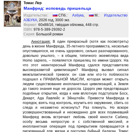
Томас Лер
Манфред: исповедь пришельца
Издательство:
СПб.:
Азбука
,
М.:
Издательство
АЗБУКА
, 2026 год, 3000 экз.
Формат:
60x88/16, твёрдая обложка, 448 стр.
ISBN:
978-5-389-29392-2
Серия:
Большой роман
Аннотация:
В один прекрасный (хотя как посмотреть)
день в жизни Манфреда, 35-летнего программиста, несколько
опустившегося, не очень здорового, сильно разочарованного,
довольно унылого, – в общем, типичного экземпляра вида
Homo sapiens, – появляется пришелец по имени Цорргх. На
что этот неинтересный Манфред сдался представителю
высокоразвитой цивилизации? Манфред вызвал сигнал
межгалактической тревоги: он сам или кто-то поблизости
подошел к ПРАВИЛЬНОЙ МЫСЛИ, которая может открыть
людям существование инопланетных цивилизаций, а Земля
до такого знания еще не доросла. Цорргх уже предотвращал
подобные открытия, когда к ним вплотную подступали Босх,
Декарт, Ада Лавлейс и Эйнштейн. Привести Манфреда в
порядок, взять под контроль, изучить его окружение, сбить со
следа и незаметно исчезнуть? Раз плюнуть. Но вскоре
усовершенствованный и неожиданно для всех поумневший
Манфред вновь встречает любовь своей юности Сабину,
особу весьма непростую и с собственной миссией, и
инопланетная операция под прикрытием превращается в
рискованный для жизни и рассудка буйный балаган. Томас