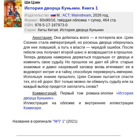
Ши Цзин
История дворца Куньнин. Книга 1
Издательство:
М.:
АСТ
:
Mainstream
, 2026 год,
Формат:
60x90/16, твёрдая обложка + супер, 464 стр.
ISBN:
978-5-17-187973-0
Серия:
Хиты Китая. История дворца Куньнин
Аннотация:
Она добилась всего — и потеряла все. Цзян
Сюэнин стала императрицей, но роскошь дворца обернулась
для нее ловушкой, а путь к власти — чередой ошибок. После
гибели она получает второй шанс и возвращается в прошлое.
Теперь девушка намерена держаться подальше от дворца и
изменить свою судьбу. Но прошлое не дает ей уйти: старые
знакомые и давно назревший заговор вновь втягивают ее в
водоворот интриг и в тайну, способную перевернуть империю.
Используя знание прошлого, Цзян Сюэнин пытается спасти
тех, кто ей дорог. Вот только можно ли обмануть судьбу или за
каждый выбор придется заплатить снова?
Комментарий:
Первый том романа-эпопеи
«История
дворца Куньнин»
.
Иллюстрация на обложке и внутренние иллюстрации
Каминари
.
Название в оригинале
"坤宁 1"
(2021)