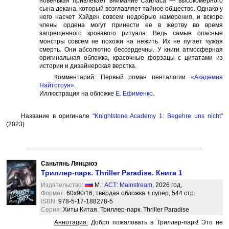
новенькая привлекает внимание Сайласа — высокомерного
сына декана, который возглавляет тайное общество. Однако у
него насчет Хэйден совсем недобрые намерения, и вскоре
члены ордена могут принести ее в жертву во время
запрещенного кровавого ритуала. Ведь самые опасные
монстры совсем не похожи на нежить. Их не пугает чужая
смерть. Они абсолютно бессердечны. У книги атмосферная
оригинальная обложка, красочные форзацы с цитатами из
истории и дизайнерская верстка.
Комментарий:
Первый роман пенталогии
«Академия
Найтстоун»
.
Иллюстрация на обложке
Е. Ефименко
.
Название в оригинале
"Knightstone Academy 1: Begehre uns nicht"
(2023)
Саньтянь Лянцзюэ
Триллер-парк. Thriller Paradise. Книга 1
Издательство:
М.:
АСТ
:
Mainstream
, 2026 год,
Формат:
60x90/16, твёрдая обложка + супер, 544 стр.
ISBN:
978-5-17-188278-5
Серия:
Хиты Китая. Триллер-парк. Thriller Paradise
Аннотация:
Добро пожаловать в Триллер-парк! Это не