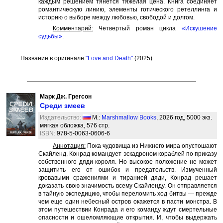
каждым решением тянется тяжёлая цена. Книга соединяет
романтическую линию, элементы готического ретеллинга и
историю о выборе между любовью, свободой и долгом.
Комментарий:
Четвертый роман цикла
«Искушение
судьбы»
.
Название в оригинале
"Love and Death"
(2025)
Марк Дж. Грегсон
Среди змеев
Издательство:
М.:
Marshmallow Books
, 2026 год, 5000 экз.
мягкая обложка, 576 стр.
ISBN:
978-5-0063-0606-6
Аннотация:
Пока чудовища из Нижнего мира опустошают
Скайленд, Конрад командует эскадроном кораблей по приказу
собственного дяди-короля. Но высокое положение не может
защитить его от ошибок и предательств. Измученный
кровавыми сражениями и тиранией дяди, Конрад решает
доказать свою значимость всему Скайленду. Он отправляется
в тайную экспедицию, чтобы переломить ход битвы — прежде
чем еще один небесный остров окажется в пасти монстра. В
этом путешествии Конрада и его команду ждут смертельные
опасности и ошеломляющие открытия. И, чтобы выдержать