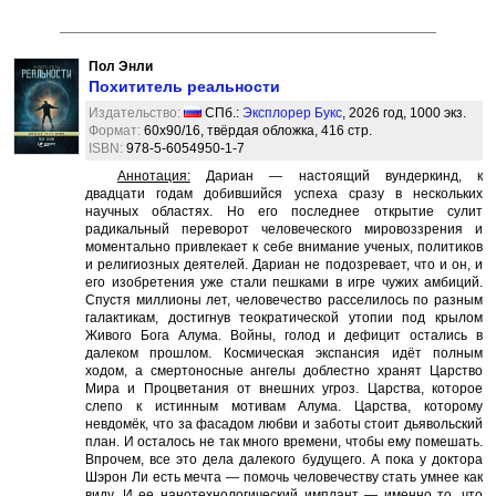
Пол Энли
Похититель реальности
Издательство:
СПб.:
Эксплорер Букс
, 2026 год, 1000 экз.
Формат:
60x90/16, твёрдая обложка, 416 стр.
ISBN:
978-5-6054950-1-7
Аннотация:
Дариан — настоящий вундеркинд, к
двадцати годам добившийся успеха сразу в нескольких
научных областях. Но его последнее открытие сулит
радикальный переворот человеческого мировоззрения и
моментально привлекает к себе внимание ученых, политиков
и религиозных деятелей. Дариан не подозревает, что и он, и
его изобретения уже стали пешками в игре чужих амбиций.
Спустя миллионы лет, человечество расселилось по разным
галактикам, достигнув теократической утопии под крылом
Живого Бога Алума. Войны, голод и дефицит остались в
далеком прошлом. Космическая экспансия идёт полным
ходом, а смертоносные ангелы доблестно хранят Царство
Мира и Процветания от внешних угроз. Царства, которое
слепо к истинным мотивам Алума. Царства, которому
невдомёк, что за фасадом любви и заботы стоит дьявольский
план. И осталось не так много времени, чтобы ему помешать.
Впрочем, все это дела далекого будущего. А пока у доктора
Шэрон Ли есть мечта — помочь человечеству стать умнее как
виду. И ее нанотехнологический имплант — именно то, что