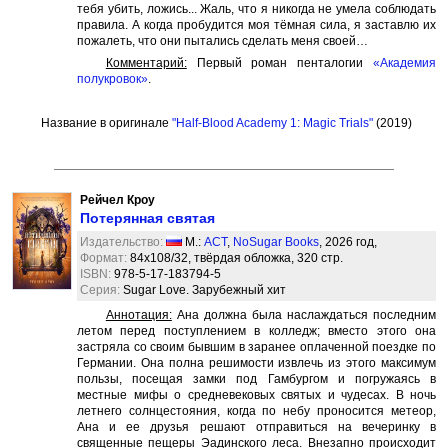
тебя убить, ложись... Жаль, что я никогда не умела соблюдать
правила. А когда пробудится моя тёмная сила, я заставлю их
пожалеть, что они пытались сделать меня своей…
Комментарий:
Первый роман пенталогии
«Академия
полукровок»
.
Название в оригинале
"Half-Blood Academy 1: Magic Trials"
(2019)
Рейчел Кроу
Потерянная святая
Издательство:
М.:
АСТ
,
NoSugar Books
, 2026 год,
Формат:
84x108/32, твёрдая обложка, 320 стр.
ISBN:
978-5-17-183794-5
Серия:
Sugar Love. Зарубежный хит
Аннотация:
Ана должна была наслаждаться последним
летом перед поступлением в колледж; вместо этого она
застряла со своим бывшим в заранее оплаченной поездке по
Германии. Она полна решимости извлечь из этого максимум
пользы, посещая замки под Гамбургом и погружаясь в
местные мифы о средневековых святых и чудесах. В ночь
летнего солнцестояния, когда по небу проносится метеор,
Ана и ее друзья решают отправиться на вечеринку в
священные пещеры Эадинского леса. Внезапно происходит