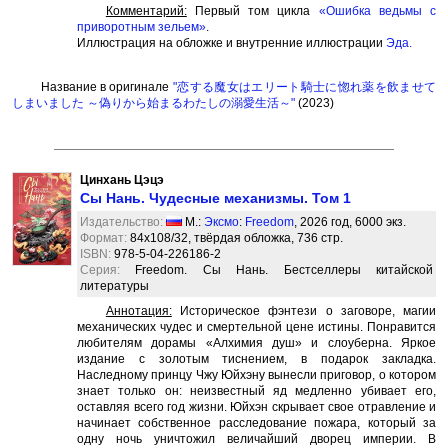
Комментарий:
Первый том цикла
«Ошибка ведьмы с
приворотным зельем»
.
Иллюстрация на обложке и внутренние иллюстрации
Эда
.
Название в оригинале
"恋する魔女はエリート騎士に惚れ薬を飲ませて
しまいました ～偽りから始まるわたしの溺愛生活～"
(2023)
Цинхань Цэцэ
Сы Нань. Чудесные механизмы. Том 1
Издательство:
М.:
Эксмо
:
Freedom
, 2026 год, 6000 экз.
Формат:
84x108/32, твёрдая обложка, 736 стр.
ISBN:
978-5-04-226186-2
Серия:
Freedom. Сы Нань. Бестселлеры китайской
литературы
Аннотация:
Историческое фэнтези о заговоре, магии
механических чудес и смертельной цене истины. Понравится
любителям дорамы «Алхимия душ» и слоуберна. Яркое
издание с золотым тиснением, в подарок закладка.
Наследному принцу Чжу Юйхэну вынесли приговор, о котором
знает только он: неизвестный яд медленно убивает его,
оставляя всего год жизни. Юйхэн скрывает свое отравление и
начинает собственное расследование пожара, который за
одну ночь уничтожил величайший дворец империи. В