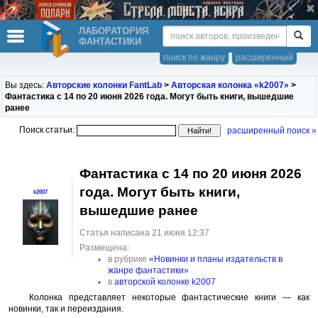
ЛАБОРАТОРИЯ
ФАНТАСТИКИ
поиск по жанру
расширенный
Вы здесь:
Авторские колонки FantLab
>
Авторская колонка «k2007»
>
Фантастика с 14 по 20 июня 2026 года. Могут быть книги, вышедшие
ранее
Поиск статьи:
расширенный поиск »
Фантастика с 14 по 20 июня 2026
года. Могут быть книги,
k2007
вышедшие ранее
Статья написана 21 июня 12:37
Размещена:
в рубрике
«Новинки и планы издательств в
жанре фантастики»
в
авторской колонке k2007
Колонка представляет некоторые фантастические книги — как
новинки, так и переиздания.