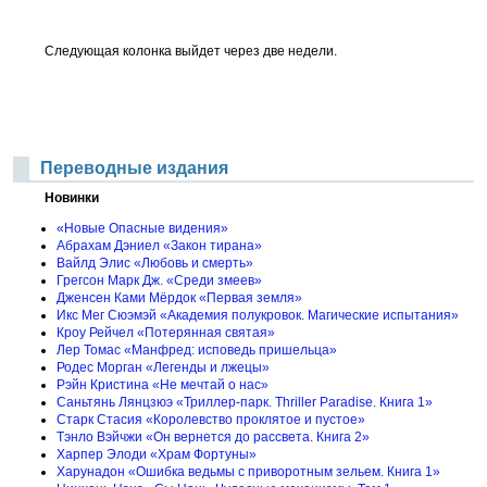
Следующая колонка выйдет через две недели.
Переводные издания
Новинки
«Новые Опасные видения»
Абрахам Дэниел «Закон тирана»
Вайлд Элис «Любовь и смерть»
Грегсон Марк Дж. «Среди змеев»
Дженсен Ками Мёрдок «Первая земля»
Икс Мег Сюэмэй «Академия полукровок. Магические испытания»
Кроу Рейчел «Потерянная святая»
Лер Томас «Манфред: исповедь пришельца»
Родес Морган «Легенды и лжецы»
Рэйн Кристина «Не мечтай о нас»
Саньтянь Лянцзюэ «Триллер-парк. Thriller Paradise. Книга 1»
Старк Стасия «Королевство проклятое и пустое»
Тэнло Вэйчжи «Он вернется до рассвета. Книга 2»
Харпер Элоди «Храм Фортуны»
Харунадон «Ошибка ведьмы с приворотным зельем. Книга 1»