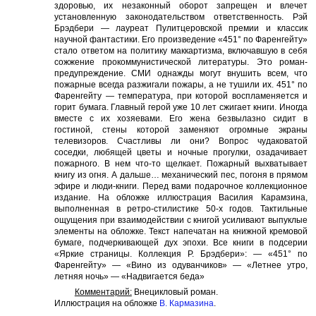
здоровью, их незаконный оборот запрещен и влечет
установленную законодательством ответственность. Рэй
Брэдбери — лауреат Пулитцеровской премии и классик
научной фантастики. Его произведение «451° по Фаренгейту»
стало ответом на политику маккартизма, включавшую в себя
сожжение прокоммунистической литературы. Это роман-
предупреждение. СМИ однажды могут внушить всем, что
пожарные всегда разжигали пожары, а не тушили их. 451° по
Фаренгейту — температура, при которой воспламеняется и
горит бумага. Главный герой уже 10 лет сжигает книги. Иногда
вместе с их хозяевами. Его жена безвылазно сидит в
гостиной, стены которой заменяют огромные экраны
телевизоров. Счастливы ли они? Вопрос чудаковатой
соседки, любящей цветы и ночные прогулки, озадачивает
пожарного. В нем что-то щелкает. Пожарный выхватывает
книгу из огня. А дальше… механический пес, погоня в прямом
эфире и люди-книги. Перед вами подарочное коллекционное
издание. На обложке иллюстрация Василия Карамзина,
выполненная в ретро-стилистике 50-х годов. Тактильные
ощущения при взаимодействии с книгой усиливают выпуклые
элементы на обложке. Текст напечатан на книжной кремовой
бумаге, подчеркивающей дух эпохи. Все книги в подсерии
«Яркие страницы. Коллекция Р. Брэдбери»: — «451° по
Фаренгейту» — «Вино из одуванчиков» — «Летнее утро,
летняя ночь» — «Надвигается беда»
Комментарий:
Внецикловый роман.
Иллюстрация на обложке
В. Кармазина
.