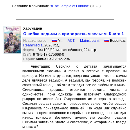
Название в оригинале
"чThe Temple of Fortuna"
(2023)
Харунадон
Ошибка ведьмы с приворотным зельем. Книга 1
Издательство:
М.:
АСТ
,
Mainstream
,
Воронеж:
Reanimedia
, 2026 год,
Формат:
84x108/32, мягкая обложка, 224 стр.
ISBN:
978-5-17-175668-0
Серия:
Аниме Вайб: Любовь
Аннотация:
Сесилия с детства зачитывается
волшебными сказками и грезит о встрече с прекрасным
принцем. Но мечты рушатся, когда она узнает, что на самом
деле является ведьмой. А ведьмам, как говорят, не положен
счастливый конец – об этом твердят все ее любимые книжки.
Смирившись, девушка готовится прожить жизнь в
одиночестве, пока однажды не встречает благородного
рыцаря по имени Зик. Очарованная им с первого взгляда,
Сесилия решает сварить приворотное зелье, чтобы сердце
избранника принадлежало лишь ей. Но когда Зик случайно
выпивает приготовленное снадобье, все неожиданно выходит
из-под контроля. Возможно, именно эта ошибка подарит
Сесилии заветное "долго и счастливо", о котором она всегда
мечтала?