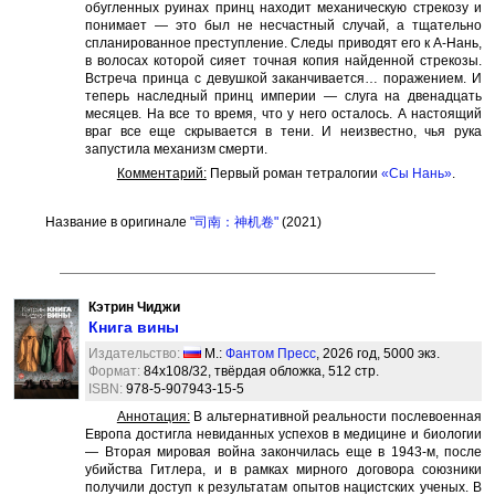
обугленных руинах принц находит механическую стрекозу и
понимает — это был не несчастный случай, а тщательно
спланированное преступление. Следы приводят его к А-Нань,
в волосах которой сияет точная копия найденной стрекозы.
Встреча принца с девушкой заканчивается… поражением. И
теперь наследный принц империи — слуга на двенадцать
месяцев. На все то время, что у него осталось. А настоящий
враг все еще скрывается в тени. И неизвестно, чья рука
запустила механизм смерти.
Комментарий:
Первый роман тетралогии
«Сы Нань»
.
Название в оригинале
"司南：神机卷"
(2021)
Кэтрин Чиджи
Книга вины
Издательство:
М.:
Фантом Пресс
, 2026 год, 5000 экз.
Формат:
84x108/32, твёрдая обложка, 512 стр.
ISBN:
978-5-907943-15-5
Аннотация:
В альтернативной реальности послевоенная
Европа достигла невиданных успехов в медицине и биологии
— Вторая мировая война закончилась еще в 1943-м, после
убийства Гитлера, и в рамках мирного договора союзники
получили доступ к результатам опытов нацистских ученых. В