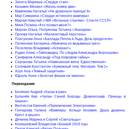
Запата Мариана «Сердце стаи»
Казьмин Михаил «Жизнь номер два»
Мамлеева Наталья «Не драконьте принца! II»
Мар Северина «Сердце истинного вампира»
Марчук Николай «ЧВК «Вольные стрелки». Спасти СССР»
Минк Полина «Кто позвал меня?»
Морган Ольга, Полуянова Татьяна «Знахарка»
Орлова Наталья «Малахитовый перстень»
Платунова Анна «Баллада Пепла и Льда. Дочь предателя»
Полянская Катерина «Мужчина из ведьминых грез»
Поселягин Владимир «Аспирант»
Рудин Алекс «Тайновидец. По следам Александра Воронцова»
Санфиров Александр «Под покровом тайны»
Серганова Татьяна «Навязанная жена. Единственная»
Соловьёв Константин «Бумажный тигр. Материя. Том 1»
Хоуп Ноа «Темный защитник»
Юдзуль Анни «Золотая фишка на черное»
Переиздания
Белянин Андрей «Казак в раю»
Булычёв Кир «Чулан Синей Бороды. Драконозавр. Принцы в
башне»
Велтистов Евгений «Приключения Электроника»
Гончарова Галина «Вампиры: Кольцо безумия. Душа дракона.
Крест и крыло»
Дяченко Марина и Сергей «Скитальцы»
Конюшевский Владислав «Боевой 1918 год»
Пехов Алексей «Ветер Полыни»