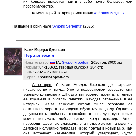
их, Конраду придется найти в себе нечто большее, чем
просто мужество.
Комментарий:
Второй роман цикла
«Чёрная бездна»
.
Название в оригинале
"Among Serpents"
(2025)
Ками Мёрдок Дженсен
Первая земля
Издательство:
М.:
Эксмо
:
Freedom
, 2026 год, 3000 экз.
Формат:
84x108/32, твёрдая обложка, 384 стр.
ISBN:
978-5-04-198302-4
Серия:
Хроники архимага
Аннотация:
У Ками Мёрдок Дженсен две страсти:
писательство и наука. Уже в подростковом возрасте она
успешно копировала ДНК для выпускного проекта, а теперь
её изучения в области генетики находят отражение в её
историях. Из-за тяжёлых ожогов Агнес оторвана от
остального мира и вынуждена обучаться на дому. Однако у
девушки есть необычные способности – она чувствует ложь и
может понимать любые языки. Когда однажды Агнес
переводит древнюю скрижаль, она подвергается нападению
демонов и случайно попадает через портал в новый мир. Там
она встречает незнакомца, который утверждает, будто