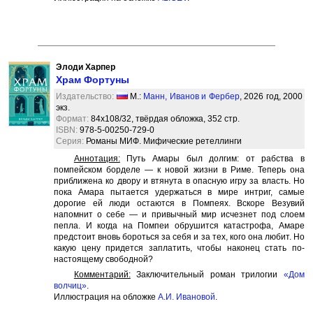
Элоди Харпер
Храм Фортуны
Издательство:
М.:
Манн, Иванов и Фербер
, 2026 год, 2000
экз.
Формат:
84x108/32, твёрдая обложка, 352 стр.
ISBN:
978-5-00250-729-0
Серия:
Романы МИФ. Мифические ретеллинги
Аннотация:
Путь Амары был долгим: от рабства в
помпейском борделе — к новой жизни в Риме. Теперь она
приближена ко двору и втянута в опасную игру за власть. Но
пока Амара пытается удержаться в мире интриг, самые
дорогие ей люди остаются в Помпеях. Вскоре Везувий
напомнит о себе — и привычный мир исчезнет под слоем
пепла. И когда на Помпеи обрушится катастрофа, Амаре
предстоит вновь бороться за себя и за тех, кого она любит. Но
какую цену придется заплатить, чтобы наконец стать по-
настоящему свободной?
Комментарий:
Заключительный роман трилогии
«Дом
волчиц»
.
Иллюстрация на обложке
А.И. Ивановой
.