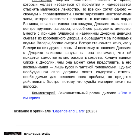
который желает избавиться от проклятия и намеревается
отыскать магическое лекарство. Но все они хотят одного —
свободы и справедливости. После заражения неотвратимым
злом, которое позволяет проникать в воспоминания лорда
Баниона, печально известного колдуна, Джослин оказалась в
центре крупного заговора, способного разрушить империю.
Вместе с принцем Элианом и наемником Джерико девушка
сбегает из королевского дворца и обращается за помощью к
ведьме Валери, богине смерти. Вскоре становится ясно, что у
Валери на них другие планы. И поскольку отношения Джослин
с Джерико слишком запутанны, она понимает, что ей
придется самостоятельно раскрыть секреты. Колдун Банион
ближе к Джослин, чем она может себе представить, а его
воспоминания — лишь кусок гигантской головоломки. Однако
необузданная сила девушки может содержать ответы,
необходимые для решения всех проблем, но придется
действовать быстро, потому что судьба империи висит на
волоске.
Комментарий:
Заключительный роман дилогии
«Эхо и
империи»
.
Название в оригинале
"Legends and Liars"
(2023)
Кристина Рэйн