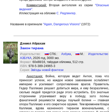
Комментарий:
Вторая антология из серии
"Опасные
видения"
.
Иллюстрация на обложке
С. Ридлингер
.
Название в оригинале
"Again, Dangerous Visions"
(1972)
Дэниел Абрахам
Закон тирана
Издательство:
СПб.:
Азбука
,
М.:
Издательство
АЗБУКА
, 2026 год, 3000 экз.
Формат:
60x88/16, твёрдая обложка, 512 стр.
ISBN:
978-5-389-24965-3
Серия:
Звёзды новой фэнтези
Аннотация:
Война, которую ведет Антея, пока что
приносит успехи, но каждое новое завоевание ослабляет
империю и усиливает сопротивление врагов. Правитель
Гедер Паллиако решает добиться мира, и ему безразлично,
сколько людей придется ради этого истребить. Его знатные
сторонники утрачивают веру в победу, зато полны
фанатичной решимости жрецы паучьей богини — главная
опора Паллиако и его секретное оружие. Тем временем Клара
Каллиам, вдова казненного тираном военачальника, с