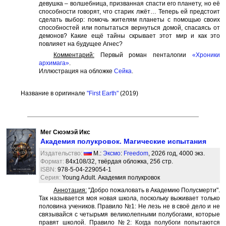
девушка – волшебница, призванная спасти его планету, но её
способности говорят, что старик лжёт… Теперь ей предстоит
сделать выбор: помочь жителям планеты с помощью своих
способностей или попытаться вернуться домой, спасаясь от
демонов? Какие ещё тайны скрывает этот мир и как это
повлияет на будущее Агнес?
Комментарий:
Первый роман пенталогии
«Хроники
архимага»
.
Иллюстрация на обложке
Сейка
.
Название в оригинале
"First Earth"
(2019)
Мег Сюэмэй Икс
Академия полукровок. Магические испытания
Издательство:
М.:
Эксмо
:
Freedom
, 2026 год, 4000 экз.
Формат:
84x108/32, твёрдая обложка, 256 стр.
ISBN:
978-5-04-229054-1
Серия:
Young Adult. Академия полукровок
Аннотация:
"Добро пожаловать в Академию Полусмерти".
Так называется моя новая школа, поскольку выживает только
половина учеников. Правило №1: Не лезь не в своё дело и не
связывайся с четырьмя великолепными полубогами, которые
правят школой. Правило №2: Когда полубоги попытаются