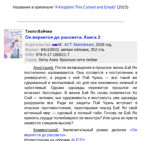
Название в оригинале
"A Kingdom This Cursed and Empty"
(2023)
Тэнло Вэйчжи
Он вернется до рассвета. Книга 2
Издательство:
М.:
АСТ
:
Mainstream
, 2026 год,
Формат:
84x108/32, мягкая обложка, 352 стр.
ISBN:
978-5-17-180621-7
Серия:
Хиты Азии. Красные нити любви
Аннотация:
После возвращения в прошлое жизнь Бэй Яо
постепенно налаживается. Она готовится к поступлению в
университет, а рядом с ней Пэй Чуань — все такой же
сдержанный и молчаливый, но для нее неизменно нежный и
заботливый. Однако однажды пережитое прошлое не
исчезает бесследно. В жизни Бэй Яо снова появляется Хо
Сюй — человек, чья одержимость и жестокость уже однажды
разрушили все. Ради ее защиты Пэй Чуань вступает в
опасное противостояние, приоткрывая перед Бэй Яо свой
истинный мир — суровый и полный тайн. Готова ли Бэй Яо
принять сердце полюбившего ее монстра? Или цена их чувств
окажется слишком высока?
Комментарий:
Заключительный роман дилогии
«Он
вернётся до рассвета»
.
Иллюстрация на обложке
ALICEV
.