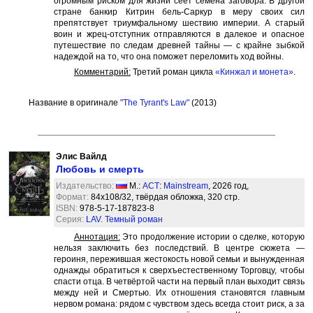
огромным риском для жизни сеет семена заговора. В другой
стране банкир Китрин бель-Саркур в меру своих сил
препятствует триумфальному шествию империи. А старый
воин и жрец-отступник отправляются в далекое и опасное
путешествие по следам древней тайны — с крайне зыбкой
надеждой на то, что она поможет переломить ход войны.
Комментарий:
Третий роман цикла
«Кинжал и монета»
.
Название в оригинале
"The Tyrant's Law"
(2013)
Элис Вайлд
Любовь и смерть
Издательство:
М.:
АСТ
:
Mainstream
, 2026 год,
Формат:
84x108/32, твёрдая обложка, 320 стр.
ISBN:
978-5-17-187823-8
Серия:
LAV. Темный роман
Аннотация:
Это продолжение истории о сделке, которую
нельзя заключить без последствий. В центре сюжета —
героиня, пережившая жестокость новой семьи и вынужденная
однажды обратиться к сверхъестественному Торговцу, чтобы
спасти отца. В четвёртой части на первый план выходит связь
между ней и Смертью. Их отношения становятся главным
нервом романа: рядом с чувством здесь всегда стоит риск, а за