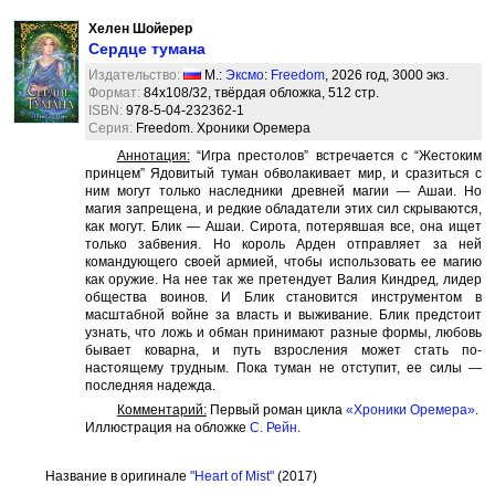
Хелен Шойерер
Сердце тумана
Издательство:
М.:
Эксмо
:
Freedom
, 2026 год, 3000 экз.
Формат:
84x108/32, твёрдая обложка, 512 стр.
ISBN:
978-5-04-232362-1
Серия:
Freedom. Хроники Оремера
Аннотация:
“Игра престолов” встречается с “Жестоким
принцем” Ядовитый туман обволакивает мир, и сразиться с
ним могут только наследники древней магии — Ашаи. Но
магия запрещена, и редкие обладатели этих сил скрываются,
как могут. Блик — Ашаи. Сирота, потерявшая все, она ищет
только забвения. Но король Арден отправляет за ней
командующего своей армией, чтобы использовать ее магию
как оружие. На нее так же претендует Валия Киндред, лидер
общества воинов. И Блик становится инструментом в
масштабной войне за власть и выживание. Блик предстоит
узнать, что ложь и обман принимают разные формы, любовь
бывает коварна, и путь взросления может стать по-
настоящему трудным. Пока туман не отступит, ее силы —
последняя надежда.
Комментарий:
Первый роман цикла
«Хроники Оремера»
.
Иллюстрация на обложке
С. Рейн
.
Название в оригинале
"Heart of Mist"
(2017)