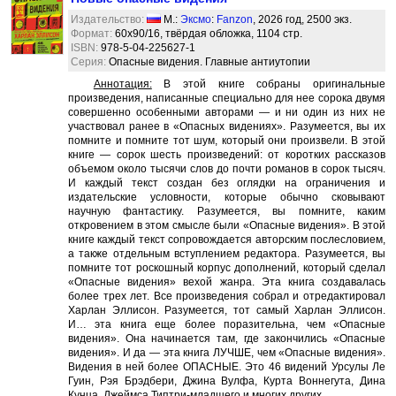
Издательство:
М.:
Эксмо
:
Fanzon
, 2026 год, 2500 экз.
Формат:
60x90/16, твёрдая обложка, 1104 стр.
ISBN:
978-5-04-225627-1
Серия:
Опасные видения. Главные антиутопии
Аннотация:
В этой книге собраны оригинальные
произведения, написанные специально для нее сорока двумя
совершенно особенными авторами — и ни один из них не
участвовал ранее в «Опасных видениях». Разумеется, вы их
помните и помните тот шум, который они произвели. В этой
книге — сорок шесть произведений: от коротких рассказов
объемом около тысячи слов до почти романов в сорок тысяч.
И каждый текст создан без оглядки на ограничения и
издательские условности, которые обычно сковывают
научную фантастику. Разумеется, вы помните, каким
откровением в этом смысле были «Опасные видения». В этой
книге каждый текст сопровождается авторским послесловием,
а также отдельным вступлением редактора. Разумеется, вы
помните тот роскошный корпус дополнений, который сделал
«Опасные видения» вехой жанра. Эта книга создавалась
более трех лет. Все произведения собрал и отредактировал
Харлан Эллисон. Разумеется, тот самый Харлан Эллисон.
И… эта книга еще более поразительна, чем «Опасные
видения». Она начинается там, где закончились «Опасные
видения». И да — эта книга ЛУЧШЕ, чем «Опасные видения».
Видения в ней более ОПАСНЫЕ. Это 46 видений Урсулы Ле
Гуин, Рэя Брэдбери, Джина Вулфа, Курта Воннегута, Дина
Кунца, Джеймса Типтри-младшего и многих других.