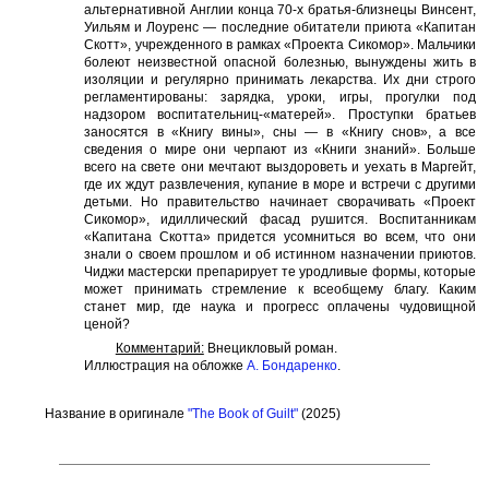
альтернативной Англии конца 70-х братья-близнецы Винсент,
Уильям и Лоуренс — последние обитатели приюта «Капитан
Скотт», учрежденного в рамках «Проекта Сикомор». Мальчики
болеют неизвестной опасной болезнью, вынуждены жить в
изоляции и регулярно принимать лекарства. Их дни строго
регламентированы: зарядка, уроки, игры, прогулки под
надзором воспитательниц-«матерей». Проступки братьев
заносятся в «Книгу вины», сны — в «Книгу снов», а все
сведения о мире они черпают из «Книги знаний». Больше
всего на свете они мечтают выздороветь и уехать в Маргейт,
где их ждут развлечения, купание в море и встречи с другими
детьми. Но правительство начинает сворачивать «Проект
Сикомор», идиллический фасад рушится. Воспитанникам
«Капитана Скотта» придется усомниться во всем, что они
знали о своем прошлом и об истинном назначении приютов.
Чиджи мастерски препарирует те уродливые формы, которые
может принимать стремление к всеобщему благу. Каким
станет мир, где наука и прогресс оплачены чудовищной
ценой?
Комментарий:
Внецикловый роман.
Иллюстрация на обложке
А. Бондаренко
.
Название в оригинале
"The Book of Guilt"
(2025)