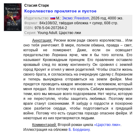
Стасия Старк
Королевство проклятое и пустое
Издательство:
М.:
Эксмо
:
Freedom
, 2026 год, 4000 экз.
Формат:
84x108/32, твёрдая обложка + супер, 608 стр.
ISBN:
978-5-04-207264-2
Серия:
Young Adult. Царство лжи
Аннотация:
Рискни всем ради своего королевства... Или
оно тебя уничтожит. В мире, полном обмана, правда – свет,
который не померкнет. Даже, если он освещает
предательство Лориана ярче, чем я бы того хотела. Его
называют Кровожадным принцем. Его правление оставило
кровавый след по всему континенту. Он сровнял с землей
город Кроуит и отнял у меня родителей. Чтобы спасти жизнь
своего брата, я согласилась на очередную сделку с Лорианом
и теперь вынуждена отправиться на земли фейри. Мне
придется проводить каждое мгновение с человеком, который
меня предал. Все потому что король Сабиум манипулировал
теми, кого мы меньше всего подозреваем. Нет черты, которую
я не переступлю, чтобы защитить любимых. Поэтому мои
враги станут союзниками. Я забуду о гордости и похороню
свое разбитое сердце, чтобы подготовиться к грядущей
войне. Потому что есть существа гораздо опаснее фейри. И
некоторые из них притворяются людьми.
Комментарий:
Второй роман цикла
«Царство лжи»
.
Иллюстрация на обложке
Б. Бордиану
.