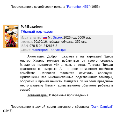
Переиздание в другой серии романа
"Fahrenheit 451"
(1953)
Рэй Брэдбери
Тёмный карнавал
Издательство:
М.:
Эксмо
, 2026 год, 5000 экз.
Формат:
60x90/16, твёрдая обложка, 352 стр.
ISBN:
978-5-04-242616-2
Серия:
Магистраль. Коллекция
Аннотация:
Добро пожаловать на карнавал! Здесь
мистер Харрис мечтает избавиться от своего скелета.
Младенец пытается убить мать и отца. Тетушка Тильди
сражается со смертью. А в старом готическом особняке
семейство Эллиотов готовится отмечать Хэллоуин.
Приглашены все многочисленные родственники: вампиры,
оборотни и прочая нечисть. Найдется ли на этом празднике
место мальчику Тимати, единственному обычному ребенку в
семье?
Комментарий:
Избранные произведения.
Переиздание в другой серии авторского сборника
"Dark Carnival"
(1947)