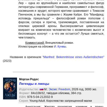
Лер – одна из крупнейших и наиболее самобытных фигур
литературы современной Германии, программист и философ,
насмешник и эрудит, которого критики сравнивают с Томасом
Пинчоном, а мы бы сравнили с Жауме Кабре. Его "Манфред:
исповедь пришельца" – философский роман пополам с
фарсом, сатира и притча, трагикомедия, поставленная на
опилках цирковой арены. Высокоразвитые цивилизации
взирают на комическое человечество с космических высот и
беспомощно хохочут – а что им остается? Лучше смеяться,
чем плакать.
Комментарий:
Внецикловый роман.
Иллюстрация на обложке
И. Кучмы
.
Название в оригинале
"Manfred: Bekenntnisse eines Außerirdischen"
(2023)
Морган Родес
Легенды и лжецы
Издательство:
М.:
Эксмо
:
Freedom
, 2026 год, 3000 экз.
Формат:
84x108/32, твёрдая обложка, 384 стр.
ISBN:
978-5-04-212032-9
Серия:
Young Adult. Королевство запрещенной магии
Аннотация:
Жертва проклятия, наемник и принц,