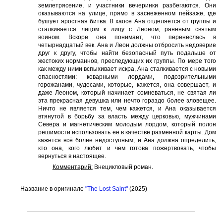
землетрясение, и участники вечеринки разбегаются. Они
оказываются на улице, прямо в заснеженном пейзаже, где
бушует яростная битва. В хаосе Ана отделяется от группы и
сталкивается лицом к лицу с Леоном, раненым святым
воином. Вскоре она понимает, что перенеслась в
четырнадцатый век. Ана и Леон должны отбросить недоверие
друг к другу, чтобы найти безопасный путь подальше от
жестоких норманнов, преследующих их группы. По мере того
как между ними вспыхивает искра, Ана сталкивается с новыми
опасностями: коварными лордами, подозрительными
горожанами, чудесами, которые, кажется, она совершает, и
даже Леоном, который начинает сомневаться, не святая ли
эта прекрасная девушка или нечто гораздо более зловещее.
Ничто не является тем, чем кажется, и Ана оказывается
втянутой в борьбу за власть между церковью, мужчинами
Севера и магнетическим молодым лордом, который полон
решимости использовать её в качестве разменной карты. Дом
кажется всё более недоступным, и Ана должна определить,
кто она, кого любит и чем готова пожертвовать, чтобы
вернуться в настоящее.
Комментарий:
Внецикловый роман.
Название в оригинале
"The Lost Saint"
(2025)