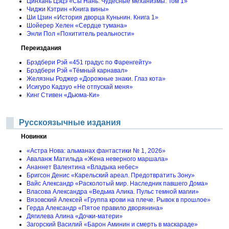
Цинхань Цэцэ «Сы Нань. Чудесные механизмы. Том 1»
Чиджи Кэтрин «Книга вины»
Ши Цзин «История дворца Куньнин. Книга 1»
Шойерер Хелен «Сердце тумана»
Энли Пол «Похититель реальности»
Переиздания
Брэдбери Рэй «451 градус по Фаренгейту»
Брэдбери Рэй «Тёмный карнавал»
Желязны Роджер «Дорожные знаки. Глаз кота»
Исигуро Кадзуо «Не отпускай меня»
Кинг Стивен «Дьюма-Ки»
Русскоязычные издания
Новинки
«Астра Нова: альманах фантастики № 1, 2026»
Аваланж Матильда «Жена неверного маршала»
Ананнет Валентина «Владыка небес»
Бригсон Денис «Карельский ареал. Предотвратить Зону»
Вайс Александр «Расколотый мир. Наследник павшего Дома»
Власова Александра «Ведьма Алика. Пульс темной магии»
Вязовский Алексей «Группа крови на плече. Рывок в прошлое»
Герда Александр «Пятое правило дворянина»
Дягилева Алина «Дочки-матери»
Загорский Василий «Барон Аминин и смерть в маскараде»