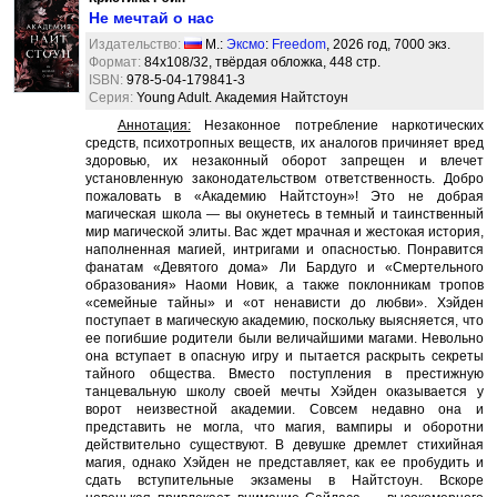
Не мечтай о нас
Издательство:
М.:
Эксмо
:
Freedom
, 2026 год, 7000 экз.
Формат:
84x108/32, твёрдая обложка, 448 стр.
ISBN:
978-5-04-179841-3
Серия:
Young Adult. Академия Найтстоун
Аннотация:
Незаконное потребление наркотических
средств, психотропных веществ, их аналогов причиняет вред
здоровью, их незаконный оборот запрещен и влечет
установленную законодательством ответственность. Добро
пожаловать в «Академию Найтстоун»! Это не добрая
магическая школа — вы окунетесь в темный и таинственный
мир магической элиты. Вас ждет мрачная и жестокая история,
наполненная магией, интригами и опасностью. Понравится
фанатам «Девятого дома» Ли Бардуго и «Смертельного
образования» Наоми Новик, а также поклонникам тропов
«семейные тайны» и «от ненависти до любви». Хэйден
поступает в магическую академию, поскольку выясняется, что
ее погибшие родители были величайшими магами. Невольно
она вступает в опасную игру и пытается раскрыть секреты
тайного общества. Вместо поступления в престижную
танцевальную школу своей мечты Хэйден оказывается у
ворот неизвестной академии. Совсем недавно она и
представить не могла, что магия, вампиры и оборотни
действительно существуют. В девушке дремлет стихийная
магия, однако Хэйден не представляет, как ее пробудить и
сдать вступительные экзамены в Найтстоун. Вскоре