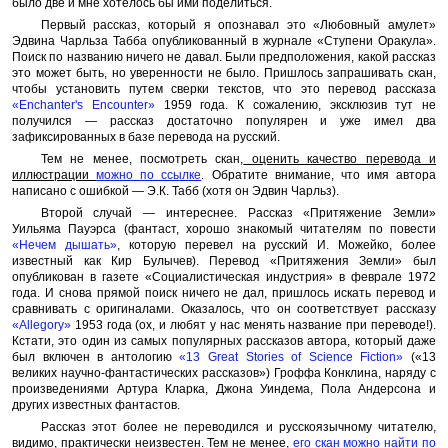
было две и мне хотелось бы ими поделиться.
Первый рассказ, который я опознавал это «Любовный амулет»
Эдвина Чарльза Табба опубликованный в журнале «Ступени Оракула».
Поиск по названию ничего не давал. Были предположения, какой рассказ
это может быть, но уверенности не было. Пришлось запрашивать скан,
чтобы установить путем сверки текстов, что это перевод рассказа
«Enchanter's Encounter»
1959 года. К сожалению, эксклюзив тут не
получился — рассказ достаточно популярен и уже имел два
зафиксированных в базе перевода на русский.
Тем не менее, посмотреть скан,
оценить качество перевода и
иллюстрации
можно по ссылке
. Обратите внимание, что имя автора
написано с ошибкой — Э.К. Табб (хотя он Эдвин Чарльз).
Второй случай — интереснее. Рассказ «Притяжение Земли»
Уильяма Пауэрса (фантаст, хорошо знакомый читателям по повести
«Нечем дышать»
, которую перевел на русский И. Можейко, более
известный как Кир Булычев). Перевод «Притяжения Земли» был
опубликован в газете «Социалистическая индустрия» в феврале 1972
года. И снова прямой поиск ничего не дал, пришлось искать перевод и
сравнивать с оригиналами. Оказалось, что он соответствует рассказу
«Allegory»
1953 года (ох, и любят у нас менять название при переводе!).
Кстати, это один из самых популярных рассказов автора, который даже
был включен в антологию
«13 Great Stories of Science Fiction»
(«13
великих научно-фантастических рассказов») Гроффа Конклина, наряду с
произведениями Артура Кларка, Джона Уиндема, Пола Андерсона и
других известных фантастов.
Рассказ этот более не переводился и русскоязычному читателю,
видимо, практически неизвестен. Тем не менее,
его скан можно найти по