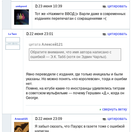
23 июня 10:39
цитировать
umbycord
Тот же «Нажмите ВВОД |» Варли даже в современных
изданиях перепечатан с сокращениями =(
22 июня 23:01
цитировать
Le Taon
цитата
Алексей121
Обратите внимание, что имя автора написано с
ошибкой — Э.К. Табб (хотя он Эдвин Чарльз).
Явно переводили с издания, где только инициалы и были
указаны. Но можно понять «по-королевски», тогда и ошибки
нет.
Помню, на ютубе какие-то иностранцы удивлялись титрам
в советском мульфильме — почему Гершвин «Д.», когда он
George.
свернуть ветку
22 июня 23:09
цитировать
Алексей121
Я забыл сказать, что Пауэрс в газете тоже с ошибкой
написан.