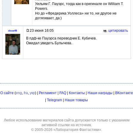
Уильям Г. Пауэрс, тогда как в оригинале он William T.
Powers.
Но до «Фредерика Уоллеса» ни то, ни другое не
дотягивает, да:)
23 июня 16:05
цитировать
slovar06
В пдф-ке Пауэрса переводчик Е. Кубичев.
Ожидал увидеть Булычева.
О сайте
(
eng
,
fra
,
укр
) |
Регламент
|
FAQ
|
Контакты
|
Наши награды
|
ВКонтакте
|
Telegram
|
Наши товары
Любое использование материалов сайта допускается только с указанием
активной ссылки на источник.
© 2005-2026
«Лаборатория Фантастики»
.