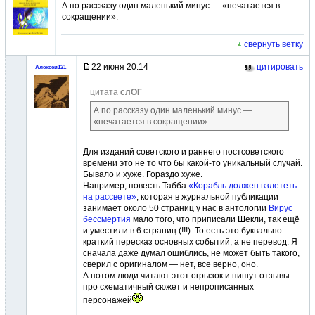
А по рассказу один маленький минус — «печатается в
сокращении».
свернуть ветку
22 июня 20:14
цитировать
Алексей121
цитата
слОГ
А по рассказу один маленький минус —
«печатается в сокращении».
Для изданий советского и раннего постсоветского
времени это не то что бы какой-то уникальный случай.
Бывало и хуже. Гораздо хуже.
Например, повесть Табба
«Корабль должен взлететь
на рассвете»
, которая в журнальной публикации
занимает около 50 страниц у нас в антологии
Вирус
бессмертия
мало того, что приписали Шекли, так ещё
и уместили в 6 страниц (!!!). То есть это буквально
краткий пересказ основных событий, а не перевод. Я
сначала даже думал ошиблись, не может быть такого,
сверил с оригиналом — нет, все верно, оно.
А потом люди читают этот огрызок и пишут отзывы
про схематичный сюжет и непрописанных
персонажей