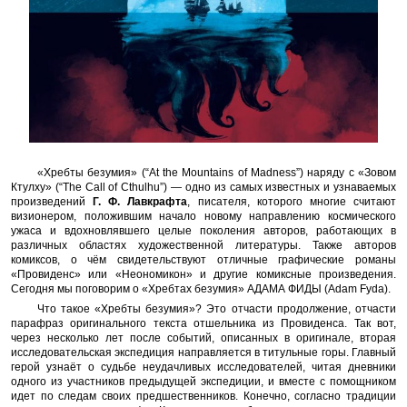
«Хребты безумия» (“At the Mountains of Madness”) наряду с «Зовом
Ктулху» (“The Call of Cthulhu”) — одно из самых известных и узнаваемых
произведений
Г. Ф. Лавкрафта
, писателя, которого многие считают
визионером, положившим начало новому направлению космического
ужаса и вдохновлявшего целые поколения авторов, работающих в
различных областях художественной литературы. Также авторов
комиксов, о чём свидетельствуют отличные графические романы
«Провиденс» или «Неономикон» и другие комиксные произведения.
Сегодня мы поговорим о «Хребтах безумия» АДАМА ФИДЫ (Adam Fyda).
Что такое «Хребты безумия»? Это отчасти продолжение, отчасти
парафраз оригинального текста отшельника из Провиденса. Так вот,
через несколько лет после событий, описанных в оригинале, вторая
исследовательская экспедиция направляется в титульные горы. Главный
герой узнаёт о судьбе неудачливых исследователей, читая дневники
одного из участников предыдущей экспедиции, и вместе с помощником
идет по следам своих предшественников. Конечно, согласно традиции