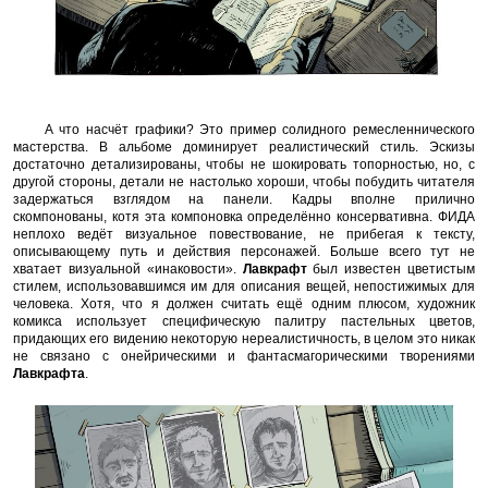
А что насчёт графики? Это пример солидного ремесленнического
мастерства. В альбоме доминирует реалистический стиль. Эскизы
достаточно детализированы, чтобы не шокировать топорностью, но, с
другой стороны, детали не настолько хороши, чтобы побудить читателя
задержаться взглядом на панели. Кадры вполне прилично
скомпонованы, котя эта компоновка определённо консервативна. ФИДА
неплохо ведёт визуальное повествование, не прибегая к тексту,
описывающему путь и действия персонажей. Больше всего тут не
хватает визуальной «инаковости».
Лавкрафт
был известен цветистым
стилем, использовавшимся им для описания вещей, непостижимых для
человека. Хотя, что я должен считать ещё одним плюсом, художник
комикса использует специфическую палитру пастельных цветов,
придающих его видению некоторую нереалистичность, в целом это никак
не связано с онейрическими и фантасмагорическими творениями
Лавкрафта
.