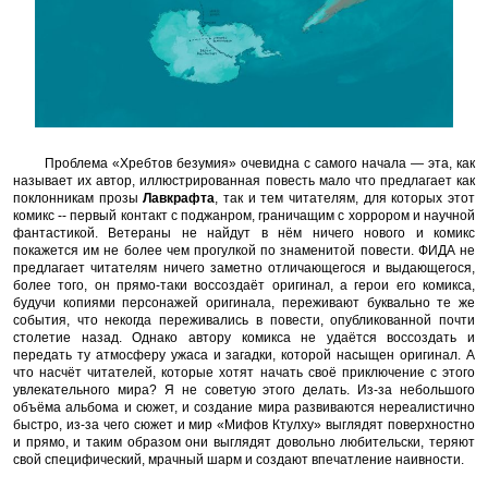
Проблема «Хребтов безумия» очевидна с самого начала — эта, как
называет их автор, иллюстрированная повесть мало что предлагает как
поклонникам прозы
Лавкрафта
, так и тем читателям, для которых этот
комикс -- первый контакт с поджанром, граничащим с хоррором и научной
фантастикой. Ветераны не найдут в нём ничего нового и комикс
покажется им не более чем прогулкой по знаменитой повести. ФИДА не
предлагает читателям ничего заметно отличающегося и выдающегося,
более того, он прямо-таки воссоздаёт оригинал, а герои его комикса,
будучи копиями персонажей оригинала, переживают буквально те же
события, что некогда переживались в повести, опубликованной почти
столетие назад. Однако автору комикса не удаётся воссоздать и
передать ту атмосферу ужаса и загадки, которой насыщен оригинал. А
что насчёт читателей, которые хотят начать своё приключение с этого
увлекательного мира? Я не советую этого делать. Из-за небольшого
объёма альбома и сюжет, и создание мира развиваются нереалистично
быстро, из-за чего сюжет и мир «Мифов Ктулху» выглядят поверхностно
и прямо, и таким образом они выглядят довольно любительски, теряют
свой специфический, мрачный шарм и создают впечатление наивности.