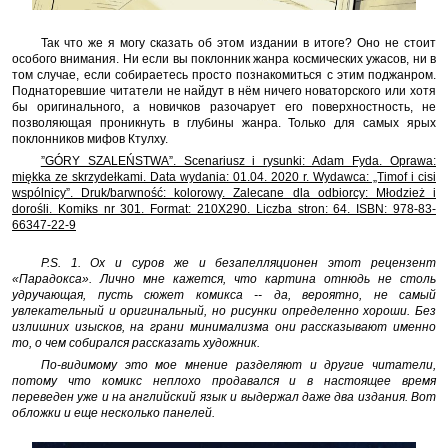
Так что же я могу сказать об этом издании в итоге? Оно не стоит
особого внимания. Ни если вы поклонник жанра космических ужасов, ни в
том случае, если собираетесь просто познакомиться с этим поджанром.
Поднаторевшие читатели не найдут в нём ничего новаторского или хотя
бы оригинального, а новичков разочарует его поверхностность, не
позволяющая проникнуть в глубины жанра. Только для самых ярых
поклонников мифов Ктулху.
”GÓRY SZALEŃSTWA”. Scenariusz i rysunki: Adam Fyda. Oprawa:
miękka ze skrzydełkami. Data wydania: 01.04. 2020 r. Wydawca: „Timof i cisi
wspólnicy”. Druk/barwność: kolorowy. Zalecane dla odbiorcy: Młodzież i
dorośli. Komiks nr 301. Format: 210X290. Liczba stron: 64. ISBN: 978-83-
66347-22-9
P.S. 1. Ох и суров же и безапелляционен этот рецензент
«Парадокса». Лично мне кажется, что картина отнюдь не столь
удручающая, пусть сюжет комикса -- да, вероятно, не самый
увлекательный и оригинальный, но рисунки определенно хороши. Без
излишних изысков, на грани минимализма они рассказывают именно
то, о чем собирался рассказать художник.
По-видимому это мое мнение разделяют и другие читатели,
потому что комикс неплохо продавался и в настоящее время
переведен уже и на английский язык и выдержал даже два издания. Вот
обложки и еще несколько панелей.