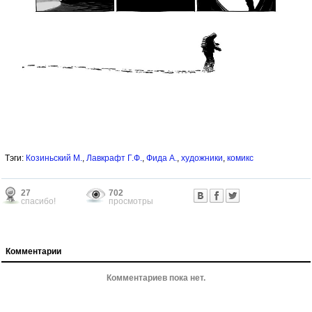
Тэги:
Козиньский М.
,
Лавкрафт Г.Ф.
,
Фида А.
,
художники
,
комикс
27
702
спасибо!
просмотры
Комментарии
Комментариев пока нет.