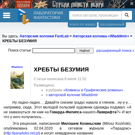
ЛАБОРАТОРИЯ
ФАНТАСТИКИ
поиск по жанру
расширенный
Вы здесь:
Авторские колонки FantLab
>
Авторская колонка «Wladdimir»
>
ХРЕБТЫ БЕЗУМИЯ
Поиск статьи:
расширенный поиск »
Wladdimir
ХРЕБТЫ БЕЗУМИЯ
Статья написана 8 июля 11:52
Размещена:
в рубрике
«Комиксы и Графические романы»
в
авторской колонке Wladdimir
Ну ладно-ладно… Давайте снизим градус накала и глянем…ну-у-у…
например, сюда. Этот молодой польский художник однажды подумал: «А
не замахнуться ли нам на
Говарда-Филипса
-нашего-
Лавкрафта
?» И вот
что у него получилось…
Эта рецензия, написанная
Милошем Козиньским
(Milosz Koziński),
опубликована 02.04.2020 в сетевом журнале «Парадокс»
(
http://paradoks.net.pl
) и носит немудреное название: