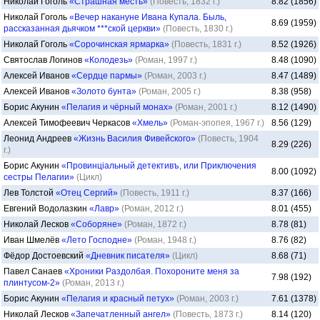
Николай Гоголь
«Страшная месть»
(Повесть, 1832 г.)
8.82 (1856)
Николай Гоголь
«Вечер накануне Ивана Купала. Быль,
8.69 (1959)
рассказанная дьячком ***ской церкви»
(Повесть, 1830 г.)
Николай Гоголь
«Сорочинская ярмарка»
(Повесть, 1831 г.)
8.52 (1926)
Святослав Логинов
«Колодезь»
(Роман, 1997 г.)
8.48 (1090)
Алексей Иванов
«Сердце пармы»
(Роман, 2003 г.)
8.47 (1489)
Алексей Иванов
«Золото бунта»
(Роман, 2005 г.)
8.38 (958)
Борис Акунин
«Пелагия и чёрный монах»
(Роман, 2001 г.)
8.12 (1490)
Алексей Тимофеевич Черкасов
«Хмель»
(Роман-эпопея, 1967 г.)
8.56 (129)
Леонид Андреев
«Жизнь Василия Фивейского»
(Повесть, 1904
8.29 (226)
г.)
Борис Акунин
«Провинцiальный детективъ, или Приключения
8.00 (1092)
сестры Пелагии»
(Цикл)
Лев Толстой
«Отец Сергий»
(Повесть, 1911 г.)
8.37 (166)
Евгений Водолазкин
«Лавр»
(Роман, 2012 г.)
8.01 (455)
Николай Лесков
«Соборяне»
(Роман, 1872 г.)
8.78 (81)
Иван Шмелёв
«Лето Господне»
(Роман, 1948 г.)
8.76 (82)
Фёдор Достоевский
«Дневник писателя»
(Цикл)
8.68 (71)
Павел Санаев
«Хроники Раздолбая. Похороните меня за
7.98 (192)
плинтусом-2»
(Роман, 2013 г.)
Борис Акунин
«Пелагия и красный петух»
(Роман, 2003 г.)
7.61 (1378)
Николай Лесков
«Запечатленный ангел»
(Повесть, 1873 г.)
8.14 (120)