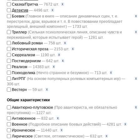
x
Сказка/Притча
— 7672 шт.
x
Детектив
— 4496 шт.
x
Боевик
(Главное в книге — описание динамичных сцен, т. е.
перестрелок, драк, взрывов и т. п. В повествовании преобладает
зрелищный, внешний компонент) — 1733 шт.
x
Триллер
(Сильная психологическая линия, описание чувств и
переживаний, которые испытывает герой) — 1281 шт.
x
Любовный роман
— 758 шт.
x
Историческая проза
— 2153 шт.
x
Сюрреализм
— 1190 шт.
x
Постмодернизм
— 642 шт.
x
Реализм
— 14383 шт.
x
Психоделика
(Нечто странное и безумное) — 713 шт.
x
ЛитРПГ
(На основе популярных ролевых компьютерных игр) —
306 шт.
x
Вестерн
— 59 шт.
Общие характеристики
x
Авантюрно-плутовское
(Про авантюриста, не обязательно
преступника) — 1227 шт.
x
Антивоенное
— 832 шт.
x
Военное
(Подробное описание боевых действий) — 4281 шт.
x
Ироническое
— 11440 шт.
x
Лирическое
(Светлое, оптимистическое) — 632 шт.