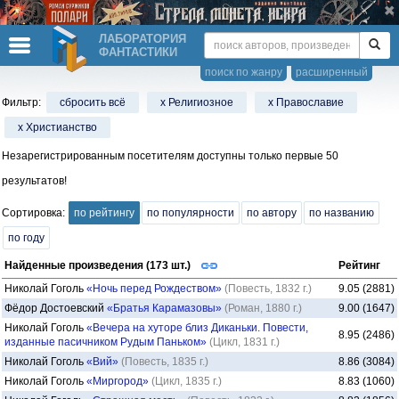
ЛАБОРАТОРИЯ
ФАНТАСТИКИ
поиск по жанру
расширенный
Фильтр:
сбросить всё
x Религиозное
x Православие
x Христианство
Незарегистрированным посетителям доступны только первые 50
результатов!
Сортировка:
по рейтингу
по популярности
по автору
по названию
по году
Найденные произведения (173 шт.)
Рейтинг
Николай Гоголь
«Ночь перед Рождеством»
(Повесть, 1832 г.)
9.05 (2881)
Фёдор Достоевский
«Братья Карамазовы»
(Роман, 1880 г.)
9.00 (1647)
Николай Гоголь
«Вечера на хуторе близ Диканьки. Повести,
8.95 (2486)
изданные пасичником Рудым Паньком»
(Цикл, 1831 г.)
Николай Гоголь
«Вий»
(Повесть, 1835 г.)
8.86 (3084)
Николай Гоголь
«Миргород»
(Цикл, 1835 г.)
8.83 (1060)