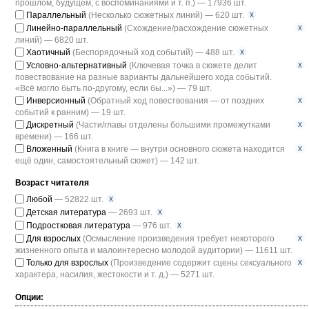
прошлом, будущем, с воспоминаниями и т. п.) — 17936 шт.
x
Параллельный
(Несколько сюжетных линий) — 620 шт.
x
Линейно-параллельный
(Схождение/расхождение сюжетных
линий) — 6820 шт.
x
Хаотичный
(Беспорядочный ход событий) — 488 шт.
x
Условно-альтернативный
(Ключевая точка в сюжете делит
повествование на разные варианты дальнейшего хода событий.
«Всё могло быть по-другому, если бы...») — 79 шт.
x
Инверсионный
(Обратный ход повествования — от поздних
событий к ранним) — 19 шт.
x
Дискретный
(Части/главы отделены большими промежутками
времени) — 166 шт.
x
Вложенный
(Книга в книге — внутри основного сюжета находится
ещё один, самостоятельный сюжет) — 142 шт.
Возраст читателя
x
Любой
— 52822 шт.
x
Детская литература
— 2693 шт.
x
Подростковая литература
— 976 шт.
x
Для взрослых
(Осмысление произведения требует некоторого
жизненного опыта и малоинтересно молодой аудитории) — 11611 шт.
x
Только для взрослых
(Произведение содержит сцены сексуального
характера, насилия, жестокости и т. д.) — 5271 шт.
Опции: