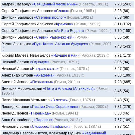
Андрей Лазарчук
«Священный месяц Ринь»
(Повесть, 1991 г.)
7.73 (243)
Сергей Трофимович Алексеев
«Слово»
(Роман, 1985 г.)
8.28 (86)
Дмитрий Балашов
«Степной пролог»
(Роман, 1992 г.)
8.53 (66)
Сергей Трофимович Алексеев
«Крамола»
(Роман, 1989 г.)
8.11 (102)
Сергей Трофимович Алексеев
«Аз Бога Ведаю!»
(Роман, 1999 г.)
7.79 (155)
Дмитрий Балашов
«Сергий Радонежский»
(Роман)
8.55 (59)
Роман Злотников
«Путь Князя. Атака на будущее»
(Роман, 2007
7.43 (543)
г.)
Кирилл Малеев, Иван Белов
«Идущие в Рай»
(Рассказ, 2019 г.)
7.71 (173)
Николай Лесков
«Однодум»
(Рассказ, 1879 г.)
8.05 (94)
Николай Лесков
«На краю света»
(Повесть, 1875 г.)
8.47 (58)
Александр Куприн
«Анафема»
(Рассказ, 1913 г.)
7.88 (109)
Алексей Иванов
«Псоглавцы»
(Роман, 2011 г.)
7.28 (685)
Дмитрий Мережковский
«Пётр и Алексей (Антихрист)»
(Роман,
8.45 (54)
1905 г.)
Павел Иванович Мельников
«В лесах»
(Роман, 1875 г.)
8.43 (53)
Леонид Каганов
«Письмо Отца Серафимия»
(Рассказ, 2000 г.)
7.31 (279)
Леонид Леонов
«Пирамида»
(Роман, 1994 г.)
8.58 (46)
Анна Старобинец
«Паразит»
(Рассказ, 2013 г.)
7.67 (109)
Николай Лесков
«Скоморох Памфалон»
(Повесть, 1887 г.)
8.37 (51)
Владимир Павлович Титов, Александр Пушкин
«Уединённый