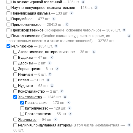
x
На основе игровой вселенной
— 736 шт.
x
Научно-популярное, познавательное
— 128 шт.
x
Новеллизация фильма
— 133 шт.
x
Пародийное
— 477 шт.
x
Приключенческое
— 28412 шт.
x
Производственное
(Покорение, освоение чего-либо) — 3076 шт.
x
Психологическое
(Особое внимание уделяется героям, их
нравственным поискам и этике взаимоотношений) — 32783 шт.
x
Религиозное
— 1854 шт.
x
Атеистическое, антирелигиозное
— 38 шт.
x
Буддизм
— 47 шт.
x
Даосизм
— 2 шт.
x
Зороастризм
— 6 шт.
x
Индуизм
— 6 шт.
x
Ислам
— 51 шт.
x
Иудаизм
— 63 шт.
x
Конфуцианство
— 2 шт.
x
Христианство
— 1246 шт.
x
Православие
— 173 шт.
x
Католичество
— 428 шт.
x
Протестантизм
— 55 шт.
x
Язычество
— 94 шт.
x
Религия, придуманная автором
(В том числе инопланетная) —
68 шт.