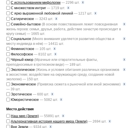
x
С использованием мифологии
— 2296 шт.
x
С множеством интриг
— 1719 шт.
x
С ярко выраженной любовной линией
— 1217 шт.
x
Сатирическое
— 3243 шт.
x
Семейно-бытовое
(В основе повествования лежит повседневная
жизнь героев: семья, друзья, работа, действие зачастую происходит в
кругу семьи) — 1665 шт.
x
Социальное
(Много внимания уделяется развитию общества и
месту индивида в нём) — 14411 шт.
x
Феминистское
— 105 шт.
x
Философское
— 8102 шт.
x
Чёрный юмор
(Мрачные или отвратительные факты,
преподносимые в гротескном виде) — 189 шт.
x
Экологическое
(Жизнь и условия обитания различных организмов
в экосистеме; воздействие на окружающую среду, создание новой
экологии) — 150 шт.
x
Экономическое
(Привязка сюжета к рыночной или иной экономике)
— 39 шт.
x
Эротическое
— 600 шт.
x
Юмористическое
— 5082 шт.
Место действия
x
Наш мир (Земля)
— 55891 шт.
x
Альтернативная история нашего мира (Земли)
— 2694 шт.
x
Вне Земли
— 9334 шт.