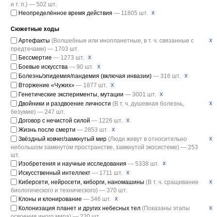
и т. п.) — 502 шт.
x
Неопределённое время действия
— 11805 шт.
Сюжетные ходы
x
Артефакты
(Волшебные или инопланетные, в т. ч. связанные с
предтечами) — 1703 шт.
x
Бессмертие
— 1273 шт.
x
Боевые искусства
— 90 шт.
x
Болезнь/эпидемия/пандемия (включая инвазии)
— 316 шт.
x
Вторжение «Чужих»
— 1877 шт.
x
Генетические эксперименты, мутации
— 3001 шт.
x
Двойники и раздвоение личности
(В т. ч. душевная болезнь,
безумие) — 247 шт.
x
Договор с нечистой силой
— 1226 шт.
x
Жизнь после смерти
— 2853 шт.
x
Звёздный ковчег/замкнутый мир
(Люди живут в относительно
небольшом замкнутом пространстве, замкнутой экосистеме) — 253
шт.
x
Изобретения и научные исследования
— 5338 шт.
x
Искусственный интеллект
— 1711 шт.
x
Киберсети, нейросети, киборги, наномашины
(В т. ч. сращивание
биологического и технического) — 370 шт.
x
Клоны и клонирование
— 346 шт.
x
Колонизация планет и других небесных тел
(Показаны этапы
освоения иного мира) — 220 шт.