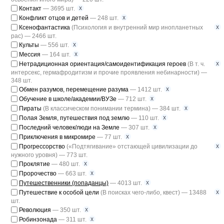
x
Контакт
— 3695 шт.
x
Конфликт отцов и детей
— 248 шт.
x
Ксенофантастика
(Психология и внутренний мир инопланетных
рас) — 2466 шт.
x
Культы
— 556 шт.
x
Мессия
— 164 шт.
x
Нетрадиционная ориентация/самоидентификация героев
(В т. ч.
интерсекс, гермафродитизм и прочие проявления небинарности) —
348 шт.
x
Обмен разумов, перемещение разума
— 1412 шт.
x
Обучение в школе/академии/ВУЗе
— 712 шт.
x
Пираты
(В классическом понимании термина) — 384 шт.
x
Полая Земля, путешествия под землю
— 110 шт.
x
Последний человек/люди на Земле
— 307 шт.
x
Приключения в микромире
— 77 шт.
x
Прогрессорство
(«Подтягивание» отстающей цивилизации до
нужного уровня) — 773 шт.
x
Проклятие
— 480 шт.
x
Пророчество
— 663 шт.
x
Путешественники (попаданцы)
— 4013 шт.
x
Путешествие к особой цели
(В поисках чего-либо, квест) — 13488
шт.
x
Революция
— 350 шт.
x
Робинзонада
— 311 шт.