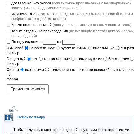
Достаточно 1-го голоса
(искать также произведения с незавершённой
классификацией, где менее 5-ти голосов)
ИЛИ вместо И
(искать по совпадению хотя бы одной жанровой метки и
выбранных в каждой категории)
Кроме оценённых мной
(доступно зарегистрированным посетителям)
Только отдельные произведения
(не входящие в состав циклов и прочи
произведений)
По году издания с
по
Языковой
на всех языках
русскоязычные
иноязычные
выбрать
фильтр:
Гендерный
нет
только женские
только мужские
без женских
фильтр:
Фильтр
все формы
только романы
только повести/рассказы
т
по
форме:
Применить фильтр
Поиск по жанру
Чтобы получить список произведений с нужными характеристиками,