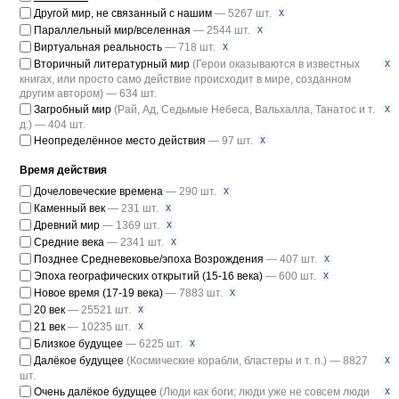
x
Другой мир, не связанный с нашим
— 5267 шт.
x
Параллельный мир/вселенная
— 2544 шт.
x
Виртуальная реальность
— 718 шт.
x
Вторичный литературный мир
(Герои оказываются в известных
книгах, или просто само действие происходит в мире, созданном
другим автором) — 634 шт.
x
Загробный мир
(Рай, Ад, Седьмые Небеса, Вальхалла, Танатос и т.
д.) — 404 шт.
x
Неопределённое место действия
— 97 шт.
Время действия
x
Дочеловеческие времена
— 290 шт.
x
Каменный век
— 231 шт.
x
Древний мир
— 1369 шт.
x
Средние века
— 2341 шт.
x
Позднее Средневековье/эпоха Возрождения
— 407 шт.
x
Эпоха географических открытий (15-16 века)
— 600 шт.
x
Новое время (17-19 века)
— 7883 шт.
x
20 век
— 25521 шт.
x
21 век
— 10235 шт.
x
Близкое будущее
— 6225 шт.
x
Далёкое будущее
(Космические корабли, бластеры и т. п.) — 8827
шт.
x
Очень далёкое будущее
(Люди как боги; люди уже не совсем люди