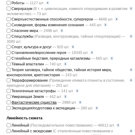
x
Роботы
— 1127 шт.
x
Сверхразум
(В т. ч. цивилизации, намного опередившие в развитии
человечество) — 73 шт.
x
Сверхъестественные способности, супергерои
— 4846 шт.
x
Сновидения, формы изменения сознания
— 445 шт.
x
Спасение мира
— 2496 шт.
x
Спецслужбы
(Разведка, контрразведка, тайные спецоперации) —
3080 шт.
x
Спорт, культура и досуг
— 920 шт.
x
Становление/взросление героя
— 18345 шт.
x
Стихийные бедствия, природные катаклизмы
— 665 шт.
x
Тёмный властелин
— 740 шт.
x
Теория заговора, тайное общество, тайная история мира,
конспирология, криптоистория
— 243 шт.
x
Терраформирование
(Приведение климата планеты в состояние,
пригодное для обитания) — 201 шт.
x
Техногенные катастрофы
— 141 шт.
x
Умирающая Земля
— 442 шт.
x
Фантастические существа
— 2988 шт.
x
Экспедиция/подготовка к экспедиции
— 280 шт.
Линейность сюжета
x
Линейный
(Последовательное повествование) — 46612 шт.
x
Линейный с экскурсами
(С отвлечённым повествованием о