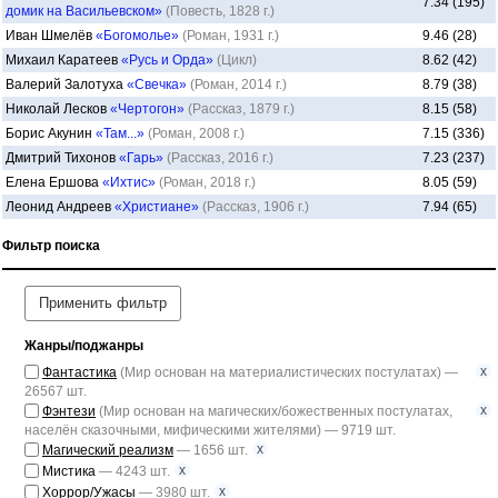
7.34 (195)
домик на Васильевском»
(Повесть, 1828 г.)
Иван Шмелёв
«Богомолье»
(Роман, 1931 г.)
9.46 (28)
Михаил Каратеев
«Русь и Орда»
(Цикл)
8.62 (42)
Валерий Залотуха
«Свечка»
(Роман, 2014 г.)
8.79 (38)
Николай Лесков
«Чертогон»
(Рассказ, 1879 г.)
8.15 (58)
Борис Акунин
«Там...»
(Роман, 2008 г.)
7.15 (336)
Дмитрий Тихонов
«Гарь»
(Рассказ, 2016 г.)
7.23 (237)
Елена Ершова
«Ихтис»
(Роман, 2018 г.)
8.05 (59)
Леонид Андреев
«Христиане»
(Рассказ, 1906 г.)
7.94 (65)
Фильтр поиска
Применить фильтр
Жанры/поджанры
x
Фантастика
(Мир основан на материалистических постулатах) —
26567 шт.
x
Фэнтези
(Мир основан на магических/божественных постулатах,
населён сказочными, мифическими жителями) — 9719 шт.
x
Магический реализм
— 1656 шт.
x
Мистика
— 4243 шт.
x
Хоррор/Ужасы
— 3980 шт.