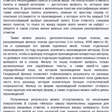
отметьте необходимые пункты в списке выше. Не обязательно отмечать
пункты в каждой категории — достаточно выбрать те, которые вам
интересны. В дополнение к включённым пунктам классификации можно
также некоторые пункты исключить, кликнув по крестику справа от
описания (отсекаются те произведения, у которых хотя бы каждый 5-й
проголосовавший выбрал указанный пункт). Если отметить слишком
много пунктов, то поиск по жанру скорее всего ничего не найдёт —
уберите в таком случае менее важные или слишком узкопрофильные
отметки.
Также можно указать дополнительные опции поиска, как
расширяющие фильтр поиска (достаточно 1-го голоса, ИЛИ вместо И),
так и сужающие его (кроме оценёных мной, только отдельные
произведения, по году издания, исключить произведения авторов).
Если
не хотите, чтобы в выборку попадали произведения конкретных авторов,
то добавьте этих персон в отдельную подборку в своих книжных полках и
выберите её в списке.
Фильтр по языку позволят выбрать только
рускоязычные или зарубежные тексты, а также какой-то один
определённый язык, на котором произведение было написано.
Гендерный фильтр позволяет отфильтровать результаты по разнице
оценок между посетителями сайта мужского и женского пола (довольно
часто есть разница, которая значительно больше статистической
погрешности).
Фильтр по форме произведений позволяет отобрать
только крупную или мелкую форму, а также отдельно можно найти циклы
произведений.
Полученные результаты можно отсортировать по нескольким
показателям. В строке «Фильтр» сверху перечислены заданные для
фильтра жанровые отметки, а исключённые жанры зачёркнуты. Если
кликнуть по любой из этих надписей там, данная отметка из фильтра