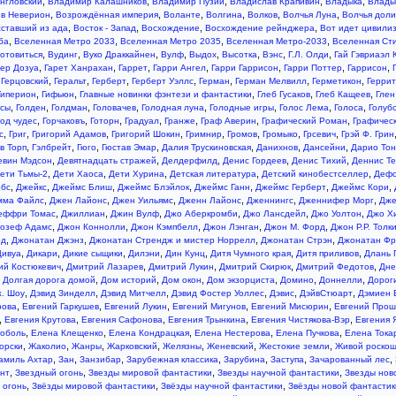
,
,
,
,
,
нгловский
Владимир Калашников
Владимир Пузий
Владислав Крапивин
Владыка
Влады
,
,
,
,
,
,
в Неверион
Возрождённая империя
Воланте
Волгина
Волков
Волчья Луна
Волчья дол
,
,
,
,
ставший из ада
Восток - Запад
Восхождение
Восхождение рейнджера
Вот идет цивили
,
,
,
,
ба
Вселенная Метро 2033
Вселенная Метро 2035
Вселенная Метро-2033
Вселенная Ст
,
,
,
,
,
,
,
,
готовиться
Вудинг
Вуко Драккайнен
Вулф
Выдох
Высотка
Вэнс
Г.Л. Олди
Гай Гэвриаэл 
,
,
,
,
,
,
,
ер Дозуа
Гарет Ханрахан
Гаррет
Гарри Ангел
Гарри Гаррисон
Гарри Поттер
Гаррисон
,
,
,
,
,
,
,
 Герцовский
Геральт
Герберт
Герберт Уэллс
Герман
Герман Мелвилл
Герметикон
Герри
,
,
,
,
,
Гиперион
Гифьюн
Главные новинки фэнтези и фантастики
Глеб Гусаков
Глеб Кащеев
Глен
,
,
,
,
,
,
,
,
ысы
Голден
Голдман
Головачев
Голодная луна
Голодные игры
Голос Лема
Голоса
Голуб
,
,
,
,
,
,
,
од чудес
Горчаковъ
Готорн
Градуал
Гранже
Граф Аверин
Графический Роман
Графичес
,
,
,
,
,
,
,
,
с
Григ
Григорий Адамов
Григорий Шокин
Гримнир
Громов
Громыко
Грсевич
Грэй Ф. Грин
,
,
,
,
,
,
,
в Торп
Гэлбрейт
Гюго
Гюстав Эмар
Далия Трускиновская
Данихнов
Дансейни
Дарио То
,
,
,
,
,
евин Мэдсон
Девятнадцать стражей
Делдерфилд
Денис Гордеев
Денис Тихий
Деннис Т
,
,
,
,
,
ети Тьмы-2
Дети Хаоса
Дети Хурина
Детская литература
Детский кинобестселлер
Деф
,
,
,
,
,
,
,
обс
Джейкс
Джеймс Блиш
Джеймс Блэйлок
Джеймс Ганн
Джеймс Герберт
Джеймс Кори
,
,
,
,
,
,
мма Файлс
Джен Лайонс
Джен Уильямс
Дженн Лайонс
Дженнингс
Дженнифер Морг
Дже
,
,
,
,
,
,
еффри Томас
Джиллиан
Джин Вулф
Джо Аберкромби
Джо Лансдейл
Джо Уолтон
Джо Х
,
,
,
,
,
озеф Адамс
Джон Коннолли
Джон Кэмпбелл
Джон Лэнган
Джон М. Форд
Джон Р.Р. Толк
,
,
,
,
рд
Джонатан Джэнз
Джонатан Стрендж и мистер Норрелл
Джонатан Стрэн
Джонатан Фр
,
,
,
,
,
,
,
Дивуа
Дикари
Дикие сыщики
Дилэни
Дин Кунц
Дитя Чумного края
Дитя приливов
Длань 
,
,
,
,
,
ий Костюкевич
Дмитрий Лазарев
Дмитрий Лукин
Дмитрий Скирюк
Дмитрий Федотов
Дне
,
,
,
,
,
,
,
Долгая дорога домой
Дом историй
Дом окон
Дом экзорциста
Домино
Доннелли
Дорог
,
,
,
,
,
,
ж. Шоу
Дэвид Зинделл
Дэвид Митчелл
Дэвид Фостер Уоллес
Дэвис
ДэйвСтюарт
Дэмиен 
,
,
,
,
,
рова
Евгений Гаркушев
Евгений Лукин
Евгений Мигунов
Евгений Мисюрин
Евгений Прош
,
,
,
,
,
Евгения Крутова
Евгения Сафонова
Евгения Трынкина
Евгения Чистякова-Вэр
Евгения 
,
,
,
,
,
Соболь
Елена Клещенко
Елена Кондрацкая
Елена Нестерова
Елена Пучкова
Елена Тока
,
,
,
,
,
,
,
орски
Жаколио
Жанры
Жарковский
Желязны
Женевский
Жестокие земли
Живой роско
,
,
,
,
,
,
,
амиль Ахтар
Зан
Занзибар
Зарубежная классика
Зарубина
Заступа
Зачарованный лес
,
,
,
,
нт
Звездный огонь
Звезды мировой фантастики
Звезды научной фантастики
Звезды нов
,
,
,
 огонь
Звёзды мировой фантастики
Звёзды научной фантастики
Звёзды новой фантастик