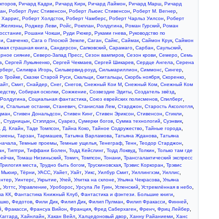
,
,
,
,
,
кторов
Ричард Кадри
Ричард Кирк
Ричард Лаймон
Ричард Марш
Ричард
,
,
,
,
дан
Роберт Луис Стивенсон
Роберт Льюис Стивенсон
Роберт М. Вегнер
,
,
,
,
 Харрис
Роберт Холдсток
Роберт Чамберс
Роберт Чарльз Уилсон
Роберт
,
,
,
,
,
,
 Желязны
Роджер Леви
Ройс
Рокплан
Ролдугина
Роман Гурский
Роман
,
,
,
,
Восстание
Рошани Чокши
Руди Рюкер
Руками гнева
Руководство по
,
,
,
,
,
,
,
ни
Савченко
Сага о Плоской Земле
Саган
Сайкс
Саймак
Саймон Крук
Саймон
,
,
,
,
,
,
мая страшная книга
Сандерсон
Сапковский
Сарамаго
Сарбан
Саульский
,
,
,
,
,
рное сияние
Северо-Запад Пресс
Сезон вампиров
Сезон крови
Семеро
Семь
,
,
,
,
,
а
Сергей Лукьяненко
Сергей Чекмаев
Сергей Шикарев
Сердце Ангела
Серена
,
,
,
,
,
,
рберг
Силивра Игорь
Сильвервид-роуд
Сильмариллион
Симмонс
Сингер
,
,
,
,
,
,
 о Тройке
Сказки Старой Руси
Скальци
Скитальцы
Скорбь ноября
Скоренко
,
,
,
,
,
,
,
айт
Смит
Снайдер
Снег
Снегов
Снежный Кои М
Снежный Ком
Снежный Ком
,
,
,
,
,
едству
Собирая осколки
Сожжение
Созвездие Эдиты
Создатель звёзд
,
,
,
,
 Ролдугина
Социальная фантастика
Союз еврейских полисменов
Спилберг
,
,
,
,
,
,
ги
Стальные останки
Станевич
Станислав Лем
Старджон
Старость Аксолотля
,
,
,
,
,
,
дман
Стивен Дональдсон
Стивен Кинг
Стивен Эриксон
Стивенсон
Стикли
,
,
,
,
,
,
,
н
Студницын
Стэплдон
Суарез
Сумерки богов
Сумма технологий
Суэнвик
,
,
,
,
,
Э. Д. Клайн
Таде Томпсон
Тайна Коко
Тайное Содружество
Тайные города
,
,
,
,
,
риены
Тарзан
Тармашев
Татьяна Варламова
Татьяна Жданова
Татьяна
,
,
,
,
,
,
начала
Темные проемы
Темные ущелья
Тенеграф
Тенн
Теодор Старджон
,
,
,
,
,
,
ан
Типтри
Тиффани Болен
Тодд Кейслинг
Тодд Локвуд
Толкин
Только там где
,
,
,
,
,
ейчак
Томаш Низиньский
Томич
Томпсон
Тонани
Трансгалактический экспресс
,
,
,
,
Трилогия места
Трудно быть богом
Трускиновская
Трэвис Коркоран
Трэвис
,
,
,
,
,
,
,
,
,
 Мьюир
Тёрни
УАСС
Уайет
Уайт
Уикс
Уилбур Смит
Уиллингхэм
Уиллис
,
,
,
,
,
,
интер
Уинтерс
Укрытие
Улей
Улитка на склоне
Ульяна Чекрасова
Ульяна
,
,
,
,
,
,
,
Уоттс
Управление
Уроборос
Урсула Ле Гуин
Успенский
Устремлённая в небо
,
,
,
ка КК
Фантастика Книжный Клуб
Фантастика и фэнтези. Большие книги
,
,
,
,
,
,
,
шко
Федотов
Фили Дик
Филип Дик
Филип Пулман
Филип Фракасси
Финней
,
,
,
,
,
,
,
й
Фракасси
Франсуа Вийон
Франция
Фред Саберхаген
Френч
Фриц Лейбер
,
,
,
,
,
Хаггард
Хайнлайн
Хакан Вейл
Халцедоновый двор
Ханну Райаниеми
Ханс