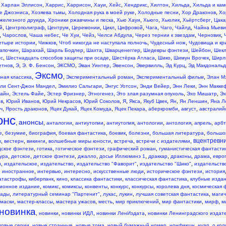
,
,
,
,
,
,
,
,
,
Харлан Эллисон
Харрис
Харрисон
Хауи
Хейс
Хендрикс
Хилтон
Хильда
Хильда и ка
,
,
,
,
,
е Джоэниса
Хозяева тьмы
Холодная рука в моей руке
Холодные песни
Хор Драконов
Хо
,
,
,
,
,
,
железного друида
Хроники ржавчины и песка
Хью Хауи
Хьюго
Хьюлик
Хьёртсберг
Цака
,
,
,
,
,
,
,
,
,
й
Центрполиграф
Центрум
Церемонии
Цикл
Цифровой
Чага
Чаго
Чайлд
Чайна Мьеви
,
,
,
,
,
,
,
,
Чарослов
Чаша небес
Че Хуи
Чейз
Челси Абдула
Через тернии к звездам
Черновик
,
,
,
,
етыре истории
Чижков
Чтоб никогда не наступала полночь
Чудесный нож
Чудовища и кр
,
,
,
,
,
,
,
апочкин
Шарахай
Шарль Бодлер
Шахта
Шварценеггер
Шедевры фэнтези
Шейбон
Шек
,
,
,
,
,
мс
Шестнадцать способов защиты при осаде
Шестёрка Атласа
Шико
Шимун Врочек
Ширл
,
,
,
,
,
,
,
,
етнов
Э
Э. Ф. Бенсон
ЭКСМО
Эван Уинтер
Эвенсон
Эвервилль
Эд Курц
Эд Макдональд
Эксмо
,
,
,
,
ная классика
Экспериментальный роман
Экспериментальный фильм
Элан М
,
,
,
,
,
ли Сент-Джон Мандел
Эмилио Сальгари
Энгус Уотсон
Энди Вейер
Энн Леки
Энн Макке
,
,
,
,
,
,
лайн
Эстель Файе
Эстер Фризнер
Этногенез
Это злая разумная опухоль
Эхо Мишатр
Эх
,
,
,
,
,
,
,
,
,
ов
Юрий Иванов
Юрий Некрасов
Юрий Соколов
Я
Якса
Якуб Цвек
Ян
Ян Леншин
Яна Л
,
,
,
,
,
,
,
ч
Ярость драконов
Яцек Дукай
Яцек Комуда
Яцек Пекара
аберкромби
август
австралий
онс
анонсы
,
,
,
,
,
,
,
,
анталогии
антиутопии
антиутопия
антологии
антология
апрель
арбт
,
,
,
,
,
,
,
е
безумие
биография
боевая фантастика
боевик
болезни
большая литература
большо
вцентревн
,
,
,
,
,
,
ы
вестерн
викинги
волшебные миры юности
встреча
встречи с издателями
,
,
,
,
дское фэнтези
готика
готическое фэнтези
графический роман
гуманистическая фантасти
,
,
,
,
,
,
,
,
ура
детское
детское фэнтези
джалло
досье Иллюминэ 1
драккар
драконы
драма
евро
,
,
,
,
,
и
издательское
издательство
издательство "Фаворит"
издательство "Шико"
издательств
,
,
,
,
,
,
иностранное
интервью
интересно
искусственные люди
историческое фэнтези
история
,
,
,
,
,
атастрофы
киберпанк
кино
классика фантастики
классическая фантастика
клубные изда
,
,
,
,
,
,
,
ционное издание
комикс
комиксы
конвенты
конкурс
конкурсы
королева дня
космическая 
,
,
,
,
,
нады
литературный семинар "Партенит"
лукас
лукин
лучшая советская фантастика
магич
,
,
,
,
,
,
,
маски
мастер-классы
мастера ужасов
месть
мир приключений
мир фантастики
мирф
м
новинка
,
,
,
,
новинки
новинки ИДЛ
новинки ЛенИздата
новинки Ленинградского издат
,
,
,
,
,
,
новые серии
новые странные
новые тома
новый бумажный номер
нонфикшн
нуар
о кол