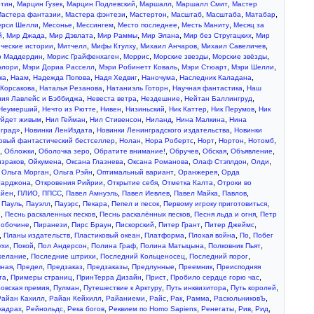
,
,
,
,
,
тин
Марцин Гузек
Марцин Подлевский
Маршалл
Маршалл Смит
Мастер
,
,
,
,
,
,
астера фантазии
Мастера фэнтези
Мастертон
Масштаб
Масштабa
Матабар
,
,
,
,
,
ерси Шелли
Месонье
Мессингем
Место последнее
Месть Маниту
Месяц за
,
,
,
,
,
,
й
Мир Джада
Мир Дэвлата
Мир Раммы
Мир Элана
Мир без Стругацких
Мир
,
,
,
,
,
ческие истории
Митчелл
Мифы Ктулху
Михаил Анчаров
Михаил Савеличев
,
,
,
,
,
 Маддердин
Морис Грайфенхаген
Моррис
Морские звезды
Морские звёзды
,
,
,
,
,
элори
Мэри Дориа Расселл
Мэри Робинетт Коваль
Мэри Стюарт
Мэри Шелли
,
,
,
,
,
,
ка
Наам
Надежда Попова
Надя Хедвиг
Наночума
Наследник Каладана
,
,
,
,
 Корсакова
Наталья Резанова
Натаниэль Готорн
Научная фантастика
Наш
,
,
,
,
ия Лавлейс и Бэббиджа
Невеста ветра
Нездешние
Нейтан Баллингруд
,
,
,
,
,
,
Неумерший
Нечто из Рютте
Нивен
Низиньский
Ник Каттер
Ник Перумов
Ник
,
,
,
,
,
уйдет живым
Нил Гейман
Нил Стивенсон
Ниланд
Нина Малкина
Нина
,
,
,
нград»
Новинки ЛенИздата
Новинки Ленинградского издательства
Новинки
,
,
,
,
,
,
овый фантастический бестселлер
Нолан
Нора Робертс
Норт
Нортон
Нотомб
,
,
,
,
,
,
,
Обложки
Оболочка зеро
Обратите внимание!
Обручев
Обская
Объявление
,
,
,
,
,
,
израков
Ойкумена
Оксана Глазнева
Оксана Романова
Олаф Стэплдон
Олди
,
,
,
,
,
Ольга Морган
Ольга Рэйн
Оптимальный вариант
Оранжерея
Орда
,
,
,
,
тарджона
Откровения Рийрии
Открытие себя
Отметка Калта
Отроки во
,
,
,
,
,
,
,
айен
ПЛИО
ППСС
Павел Амнуэль
Павел Иевлев
Павел Майка
Павлов
,
,
,
,
,
,
,
Пауль
Пауэлл
Пауэрс
Пекара
Пепел и песок
Первому игроку приготовиться
,
,
,
,
и
Песнь раскаленных песков
Песнь раскалённых песков
Песня льда и огня
Петр
,
,
,
,
,
,
 обочине
Пиранези
Пирс Браун
Пискорский
Питер Грант
Питер Джеймс
,
,
,
,
,
,
Планы издательств
Пластиковый океан
Платформа
Плохая война
По
Побег
,
,
,
,
,
,
ухи
Покой
Пол Андерсон
Полина Граф
Полина Матыцына
Полковник Пьят
,
,
,
,
желание
Последние штрихи
Последний Кольценосец
Последний порог
,
,
,
,
,
,
чная
Предел
Предзаказ
Предзаказы
Предлунные
Преемник
Преисподняя
,
,
,
,
,
та
Примеры страниц
ПринТерра Дизайн
Прист
Пробило сердце горю час
,
,
,
,
,
овская премия
Пулман
Путешествие к Арктуру
Путь инквизитора
Путь королей
,
,
,
,
,
,
,
Райан Кахилл
Райан Кейхилл
Райаниеми
Райс
Рак
Рамма
РаскольниковЪ
,
,
,
,
,
,
,
кадрах
Рейнольдс
Река богов
Реквием по Homo Sapiens
Ренегаты
Рив
Рид