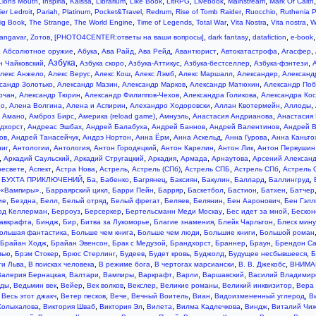
,
,
,
,
,
,
,
,
Lions Mouth
Inspiria
Kaissa
Librarium
Like Book
LitRPG
Livebook
Mainstream
Mark Of Calth
,
,
,
,
,
,
,
ier Ledroit
Pariah
Platinum
Pocket&Travel
Redrum
Rise of Tomb Raider
Ruocchio
Ruthenia P
,
,
,
,
,
,
,
ig Book
The Strange
The World Engine
Time of Legends
Total War
Vita Nostra
Vita nostra
W
,
,
,
,
,
angavar
Zотов
[PHOTO4CENTER:ответы на ваши вопросы]
dark fantasy
datafiction
e-book
,
,
,
,
,
,
,
,
Абсолютное оружие
Абука
Ава Райд
Ава Рейд
Авантюрист
Автокатастрофа
Агасфер
Азбука
,
,
,
,
,
,
н Чайковский
Азбука скоро
Азбука-Аттикус
Азбука-бестселлер
Азбука-фэнтези
,
,
,
,
,
,
лекс Анжело
Алекс Верус
Алекс Кош
Алекс Лэмб
Алекс Маршалл
Александер
Александ
,
,
,
,
сандр Золотько
Александр Мазин
Александр Марков
Александр Матюхин
Александр По
,
,
,
,
очан
Александр Тюрин
Александр Филиппов-Чехов
Александра Голикова
Александра Ко
,
,
,
,
,
,
ио
Алена Волгина
Алена и Аспирин
Алехандро Ходоровски
Аллан Квотермейн
Аллоды
,
,
,
,
,
,
Амано
Амброз Бирс
Америка (reload game)
Амнуэль
Анастасия Андрианова
Анастасия 
,
,
,
,
,
дхорст
Андреас Эшбах
Андрей Балабуха
Андрей Баннов
Андрей Валентинов
Андрей В
,
,
,
,
,
,
ов
Андрей Танасейчук
Андрэ Нортон
Анна Ёрм
Анна Аскельд
Анна Гурова
Анна Каньто
,
,
,
,
,
,
ниг
Антологии
Антология
Антон Городецкий
Антон Карелин
Антон Лик
Антон Первушин
,
,
,
,
,
,
Аркадий Саульский
Аркадий Стругацкий
Аркадия
Армада
Арнаутова
Арсений Александ
,
,
,
,
,
,
,
ресвете
Аспект
Астра Нова
Астрель
Астрель (СПб)
Астрель СПБ
Астрель СПб
Астрель 
,
,
,
,
,
,
,
,
,
БУХТА ПРИКЛЮЧЕНИЙ
Ба
Бабенко
Багрянец
Баксиян
Бакулин
Баллард
Баллингруд
,
,
,
,
,
,
,
 «Вампиры».
Барраярский цикл
Барри Пейн
Барряр
Баскетбол
Бастион
Батхен
Батчер
,
,
,
,
,
,
,
,
ие
Бездна
Белл
Белый отряд
Белый фрегат
Беляев
Белянин
Бен Ааронович
Бен Гэлл
,
,
,
,
,
рд Келлерман
Берроуз
Берсеркер
Бертельсманн Меди Москау
Бес идет за мной
Бескон
,
,
,
,
,
,
авкрафта
Биндж
Бир
Битва за Лукоморье
Благие знамения
Блейк Чарльтон
Блеск мин
,
,
,
,
ольшая фантастика
Больше чем книга
Больше чем люди
Большие книги
Большой роман
,
,
,
,
,
,
Брайан Ходж
Брайан Эвенсон
Брак с Медузой
Брандхорст
Браннер
Браун
Брендон С
,
,
,
,
,
,
,
лью
Брэм Стокер
Брюс Стерлинг
Будеев
Будет кровь
Буджолд
Будущее несбывшееся
Б
,
,
,
,
,
ти Льва
В поисках человека
В режиме бога
В чертогах марсиански
В. В. Джекобс
ВНИМА
,
,
,
,
,
,
Валерия Бернацкая
Валтари
Вампиры
Варкрафт
Варли
Варшавский
Василий Владимир
,
,
,
,
,
,
,
нды
Ведьмин век
Вейер
Век волков
Векслер
Великие романы
Великий инквизитор
Вера
,
,
,
,
,
,
,
Весь этот джакч
Ветер песков
Вече
Вечный Воитель
Виан
Видоизмененный углерод
В
,
,
,
,
,
,
Колыхалова
Виктория Шваб
Виктория Эл
Вилета
Вилма Кадлечкова
Виндж
Виталий Чиж