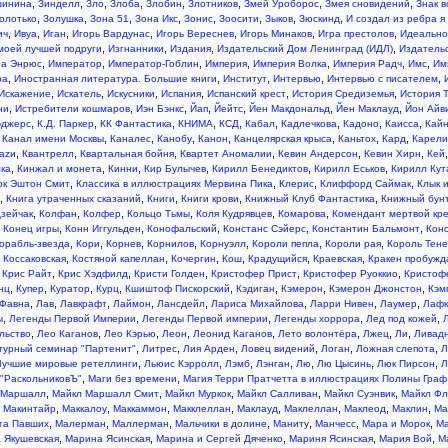
,
,
,
,
,
,
,
,
шинина
Зинделл
Зло
Злоба
Злобин
Злотников
Змей Уроборос
Змея сновидений
Знак 
,
,
,
,
,
,
,
,
олотько
Золушка
Зона 51
Зона Икс
Зонис
Зоосити
Зыков
Зюскинд
И создал из ребра я
,
,
,
,
,
,
,
ич
Ивуа
Иган
Игорь Вардунас
Игорь Вереснев
Игорь Минаков
Игра престолов
Идеально
,
,
,
,
моей лучшей подруги
Изгнанники
Издания
Издательский Дом Ленинград (ИДЛ)
Издатель
,
,
,
,
,
,
,
а Энрюс
Император
Император-Гоблин
Империя
Империя Волка
Империя Радч
Имс
Им
,
,
,
,
,
ра
Иностранная литература. Большие книги
Институт
Интервью
Интервью с писателем
,
,
,
,
,
,
Искажение
Искатель
Искусники
Испания
Испанский крест
История Средиземья
История 
,
,
,
,
,
,
,
ни
Истребители кошмаров
Иэн Бэнкс
Йап
Йейтс
Йен Макдональд
Йен Маклауд
Йон Айв
,
,
,
,
,
,
,
,
,
эджерс
К.Д. Паркер
КК Фантастика
КНИМА
КСД
Кабал
Кадлечкова
Кадоно
Каисса
Кай
,
,
,
,
,
,
,
,
Канал имени Москвы
Каналес
Канобу
Канон
Канцелярская крыса
Каньтох
Кард
Карели
,
,
,
,
,
,
аzи
Квантрелл
Квартальная бойня
Квартет Аномалии
Кевин Андерсон
Кевин Хирн
Кей
,
,
,
,
,
,
лка
Кинжал и монета
Кинни
Кир Булычев
Кирилл Бенедиктов
Кирилл Еськов
Кирилл Кут
,
,
,
,
рк Эштон Смит
Классика в иллюстрациях Мервина Пика
Клерис
Клиффорд Саймак
Клык и
,
,
,
,
,
Книга утраченных сказаний
Книги
Книги крови
Книжный Клуб Фантастика
Книжный бун
,
,
,
,
,
,
зейчак
Колфан
Колфер
Кольцо Тьмы
Коля Кудрявцев
Комарова
Комендант мертвой кр
,
,
,
,
,
,
Конец игры
Конн Иггульден
Конофальский
Констанс Сэйерс
Константин Бальмонт
Кон
,
,
,
,
,
,
,
орабль-звезда
Кори
Корнев
Корнилов
Корнуэлл
Короли пепла
Короли рая
Король Тен
,
,
,
,
,
,
,
Коссаковская
Костяной капеллан
Кочергин
Кош
Крадущийся
Краевская
Кракен пробужд
,
,
,
,
,
,
Крис Райт
Крис Хэдфилд
Кристи Голден
Кристофер Прист
Кристофер Руоккио
Кристоф
,
,
,
,
,
,
,
,
нц
Купер
Куратор
Курц
Кшиштоф Пискорский
Кэдиган
Кэмерон
Кэмерон Джонстон
Кэм
,
,
,
,
,
,
,
,
 Фавна
Лав
Лавкрафт
Лаймон
Лансдейл
Лариса Михайлова
Ларри Нивен
Лаумер
Лафк
,
,
,
,
,
ы
Легенды Первой Империи
Легенды Первой империи
Легенды хоррора
Лед под кожей
,
,
,
,
,
,
,
,
льство
Лео Каганов
Лео Кэрью
Леон
Леонид Каганов
Лето волонтёра
Лжец
Ли
Ливад
,
,
,
,
,
,
турный семинар "Партенит"
Литрес
Лия Арден
Ловец видений
Логан
Ложная слепота
Л
,
,
,
,
,
,
,
Лучшие мировые ретеллинги
Льюис Кэрролл
Лэмб
Лэнган
Лю
Лю Цысинь
Люк Пирсон
Л
,
,
"РаскольниковЪ"
Маги без времени
Магия Терри Пратчетта в иллюстрациях Полины Граф
,
,
,
,
,
 Маршалл
Майкл Маршалл Смит
Майкл Муркок
Майкл Салливан
Майкл Суэнвик
Майкл Фл
,
,
,
,
,
,
,
,
,
Макинтайр
Маккалоу
Маккаммон
Макклеллан
Маклауд
Маклеллан
Маклеод
Маклин
Ма
,
,
,
,
,
,
,
га Павших
Малерман
Маллерман
Мальчики в долине
Маниту
Манчесс
Мара и Морок
Ма
,
,
,
,
,
 Якушевская
Марина Ясинская
Марина и Сергей Дяченко
Мариня Ясинская
Мария Вой
М