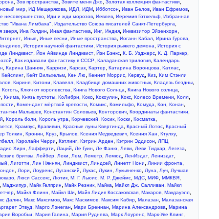
,
,
,
,
ворона
Зов пространства
Зовите меня Джо
Золотая коллекция фантастики
,
,
,
,
,
,
,
 новый мир
ИД Мещерякова
ИДЛ
ИДМ
Ибботсон
Иван Белов
Иван Ефремов
,
,
,
,
е несовершенство
Иди и жди морозов
Иевлев
Иеремия Готхельф
Избранная
,
,
ство "Ивана Лимбаха"
Издательство Союза писателей Санкт-Петербурга
,
,
,
,
,
,
я зверя
Ина Голдин
Иная фантастика
Инг
Индия
Инквизитор Эйзенхорн
,
,
,
,
,
,
Интернет
Иные
Иные песни
Иные пространства
Иоганн Кабал
Ирина Гурова
,
,
,
Тенделео
История научной фантастики
История рыжего демона
История с
,
,
,
,
,
иде Линдквист
Йон Айвинде Линдквист
Йэн Бэнкс
К. Б. Уэджерс
К. Д. Паркер
,
,
,
ноzой
Как издавали фантастику в СССР
Каладанская трилогия
Календарь
,
,
,
,
,
,
,
н
Карина Шаинян
Карризи
Карсак
Картер
Катарина Воронцова
Катлас
,
,
,
,
,
,
,
Кейслинг
Кейт Вильхельм
Кен Лю
Кеннет Моррис
Кервуд
Киз
Ким Стэнли
,
,
,
,
,
,
алов
Кириня
Китони
Клавелл
Кладбище домашних животных
Кладезь бездны
,
,
,
,
 Коготь
Ключ от королевства
Книга Нового Солнца
Книга Нового солнца
,
,
,
,
,
,
,
,
,
т
Книма
Князь пустоты
КоЛибри
Коко
Кокоулин
Кокс
Колесо Времени
Колл
,
,
,
,
,
,
,
епости
Комендант мёртвой крепости
Комикс
Комильфо
Комуда
Кон
Конан
,
,
,
,
стантин Малышев
Константин Соловьев
Конторович
Координаты фантастики
,
,
,
,
,
,
,
ей
Король боли
Король утра
Корчевский
Косик
Коски
Косматка
,
,
,
,
,
ается
Крампус
Крапивин
Красные луны Квертинда
Красный Лотос
Красный
,
,
,
,
,
,
,
ер Толкин
Кронин
Круз
Крылов
Ксения Медведевич
Ксения Хан
Ктулху
,
,
,
,
,
пбелл
Кэролайн Черри
Кэтлинг
Кэтрин Арден
Кэтрин Эддисон
ЛПЦ
,
,
,
,
,
,
,
,
адио Хирн
Лафферти
Лаций
Ле Гуин
Ле Фаню
Леви
Леви Тидхар
Легеза
,
,
,
,
,
,
,
,
Лезвие бритвы
Лейбер
Леки
Лем
Леметр
Лемюд
ЛенИздат
Лениздат
,
,
,
,
,
,
,
ный
Лиготти
Лин Няннян
Линдквист
Линдсей
Линетт Нони
Линии фронта
,
,
,
,
,
,
,
,
,
ондон
Лори
Лоуренс
Луганский
Лукас
Лукин
Лукьяненко
Луна
Луч
Лучшая
,
,
,
,
,
,
,
,
юказо
Люси Сассекс
Лютик
М. Г. Льюис
М. Р. Джеймс
МДС
МИФ
ММКВЯ
,
,
,
,
,
,
Маджипур
Майк Гелприн
Майк Резник
Майка
Майкл Дж. Салливан
Майкл
,
,
,
,
,
,
етчер
Майкл Флинн
Майкл Ши
Майя Лидия Коссаковская
Макаров
Макдауэлл
,
,
,
,
,
кс Далин
Макс Максимов
Макс Маскимов
Максим Кабир
Малазан
Малазанская
,
,
,
,
ргарет Этвуд
Марго Лэнеган
Мари Бреннан
Марина Александрова
Марина
,
,
,
,
,
ария Воробьи
Мария Галина
Мария Руднева
Марк Лоуренс
Марк-Уве Клинг