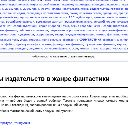
,
,
,
,
,
,
азиты
параллельные миры
первый контакт
перевод
переводы
переводы с польского
пер
,
,
,
,
,
,
аны 2024
планы 2026
планы Азбуки
планы издательств
планы издательства
подборка
п
,
,
,
,
,
,
,
,
и
поляки
помадки
попаданцы
постапокалиптика
поход
почитать летом
праздники
предз
,
,
,
,
,
циальный хоррор
проекты
проклятые места
псс АБС
публикации
путешествия во времен
,
,
,
,
,
ика
российское фэнтези
румынское фэнтези
русская фантастика
русский хоррор
русско
,
,
,
,
артенит"
серия «Бастион»
серия «Короли ночи»
серия «Короли ночи».
серия «Настояща
,
,
,
ское фэнтези
собрание сочинений
современное российское фэнтези
социальная фантаст
,
,
,
,
,
,
речная зона
супергерои
сюрреализм
театр
текущая информация
темное фэнтези
техн
фантастика
,
,
,
,
,
ужасы в лесу
ужасы космоса
ушла в печать
фантастик
фантастика в ле
,
,
,
,
,
,
,
ика
фобии
французская фантастика
французское фэнтези
функционал
фэнтези
харлок
,
,
,
,
,
,
ания
энциклопедия
эпидемии
эпическое фэнтези
эссе
южная готика
юмористическая фа
либо поиск по названию статьи или автору:
ы издательств в жанре фантастики
 новостям
фантастического
книгоиздания на русском языке. Планы издательств, обло
ли — всё это будет в единой рубрике. Также в последних числах каждого месяц
на наш взгляд книг, запланированных на следующий месяц.
ейся к фантастической, есть следующие рубрики:
ература, Young Adult