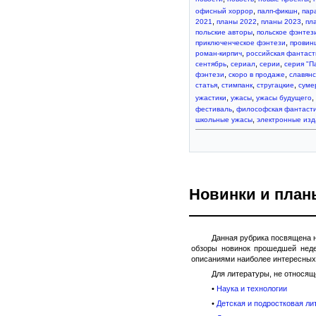
,
,
офисный хоррор
палп-фикшн
пар
,
,
,
2021
планы 2022
планы 2023
пл
,
польские авторы
польское фэнтез
,
приключенческое фэнтези
провин
,
роман-кирпич
российская фантаст
,
,
,
сентябрь
сериал
серии
серия "П
,
,
фэнтези
скоро в продаже
славян
,
,
,
статья
стимпанк
стругацкие
суме
,
,
,
ужастики
ужасы
ужасы будущего
,
фестиваль
философская фантаст
,
школьные ужасы
электронные изд
Новинки и план
Данная рубрика посвящена
обзоры новинок прошедшей неде
описаниями наиболее интересных 
Для литературы, не относящ
•
Наука и технологии
•
Детская и подростковая лит