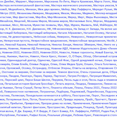
,
,
,
,
,
,
он Джеймс
Марриет
Марсианин
Марсианка Ло-Лита
Марта Краевская
Марта Уэллс
Мар
,
,
,
Мастера интеллектуальной фантастики
Мастера магического реализма
Мастера ужасов
М
,
,
,
,
,
,
,
ловей
МедиаКнига
Меекхан
Меж двух времен
Мейер
Мер Лафферти
Мередит Рузью
М
,
,
,
,
,
,
,
Метро 2033
Механизмы Империи
Мещеряков
Миазм
Миазмы
Мидянин
Миллер-младши
,
,
,
,
,
,
,
нтастики
Мир фантастикм
Мир-Вок
Мир-Механизм
Мирер
Мирт
Миры Фьоновара
Мисти
,
,
,
,
,
,
Михайлов
Мицелий
Мозаика Миров
Мозаика миров
Молчаливые боги
Морган
Мордимер
,
,
,
,
,
,
,
,
,
,
орожевые
Мосс
Мочалов
Мужество похвалы
Мун
Мур
Муркок
Мьевиль
Мэй
Мэйберри
М
,
,
,
,
,
,
зэр
Н. К. Джемисин
Н.К. Джемисин
НФ
НФ-космоопера
На Запад от Запада
На волне шо
,
,
,
,
Настоящий Киберпанк
Настоящий киберпанк
Натали Абражевич
Наталия Осояну
Наталья
,
,
,
,
,
стика
Не демонтировать
Небесная собака
Неверион
Невернесс
Невероятные приключен
,
,
,
,
,
ик
Непорочная пустота
Непристойное предложение
Непристойные предложения
Несбё
,
,
,
,
,
,
рин
Николай Караев
Николай Немытов
Николас Биндж
Николас Эймерик
Никс
Никто не 
,
,
,
,
винка
Новинки
Новинки ИД Ленинград
Новинки ИДЛ
Новинки Издательского Дома «Лени
,
,
,
,
,
,
,
в
Новинки-2022
Новинки-2023
Новинки-2024
Новости
Новые горизонты
Новый Бангор
Н
,
,
,
,
,
,
,
,
,
енор
Ньюман
Ньютон
Нэвилл
Нэнси Кресс
Нэсмит
О
О'Лири
Обзор
Обитаемый остров
,
,
,
,
,
имая
Одиннадцатый доктор
Одиночка
Одиссей Фокс
Одной дождливой ночью
Озеро пр
,
,
,
,
,
,
номарёв
Оливи Блейк
Оливье Ледруа
Олма
Олма Медиа Групп
Олшен
Ольга Голотвина
,
,
,
,
,
,
огня
Орловский
Осояну
Острандер
Отблески Этерны
Ответы на вопросы
Откровение С
,
,
,
,
г
Охотники за мирами
Охотники за мирами. Темное фэнтези
Очень странные дела
О’Бр
,
,
,
,
,
,
,
енора
Пандем
Панктаун
Пария
Паркер
Партенит
Патрик Ротфусс
Патриция Маккиллип
,
,
,
,
,
рте
Пернский цикл
Перси Биши Шелли
Перумов
Песнь льда и огня
Песнь льда и пламен
,
,
,
,
,
хов
Печальная история братьев Гроссбарт
Печать ворона
Пещера
Пиккирилли
Пикник на
,
,
,
,
,
,
ер Ньюман
Питер Страуб
Питер Уоттс
Планета обезьян
Планы
Планы 2021
Планы 2022
,
,
,
,
,
,
ей
Поверхностное натяжение
Пограничье
Подборка
Подлевский
Поднебесная
Подсолн
,
,
,
,
,
тастика
Полянская
Понедельник начинается в субботу
Поостранство
Порог
Последнее 
,
,
,
,
,
,
,
яков
Потерянные боги
Поток
Похититель детей
Правда зеркала
Прайс
Пратчетт
Праче
,
,
,
,
,
рестон
Прибытие
Привратник
Призрак дома на холме
Приключения
Приключения Гарре
,
,
,
,
,
,
оклятый капитан
Пролет фантазии
Пространство
Прядильщик
Птицеед
Пузий
Пулитцер
,
,
,
,
,
,
,
ятая волна
Р. Дж. Баркер
Р. Р. Вирди
Р. Скотт Бэккер
Р.А. Лафферти
РИПОЛ
Радек Рак
,
,
,
,
,
 Республики
Раткевич
Рафал Косик
Реальные ублюдки
Ребекка Куанг
Революция в стоп-