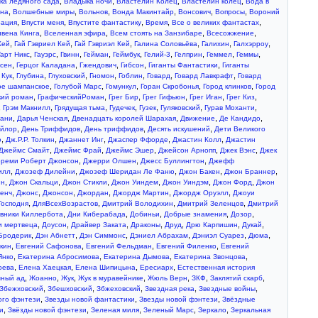
,
,
,
,
ка ледяного сада
Владыка ночи
Властелин Колец
Властелин колец
Вода в
,
,
,
,
,
,
ина
Волшебные миры
Вольнов
Вонда Макинтайр
Вонсович
Вопросы
Вороний
,
,
,
,
,
зация
Впусти меня
Впустите фантастику
Время
Все о великих фантастах
,
,
,
,
ивена Кинга
Вселенная эфира
Всем стоять на Занзибаре
Всесожжение
,
,
,
,
,
,
Кей
Гай Гэвриел Кей
Гай Гэвриэл Кей
Галина Соловьёва
Галихин
Галхэрроу
,
,
,
,
,
,
,
,
,
Гарт Никс
Гауэрс
Гвинн
Гейман
Геймбук
Гелий-3
Гелприн
Геммел
Геммы
,
,
,
,
,
тсен
Герцог Каладана
Гжендович
Гибсон
Гиганты Фантастики
Гиганты
,
,
,
,
,
,
,
 Кук
Глубина
Глуховский
Гномон
Гоблин
Говард
Говард Лавкрафт
Говард
,
,
,
,
,
ое шампанское
Голубой Марс
Гомункул
Горан Скробонья
Город клинков
Город
,
,
,
,
,
,
кий роман
ГрафическийРоман
Грег Бир
Грег Гифьюн
Грег Иган
Грег Киз
,
,
,
,
,
,
,
Грэм Макнилл
Грядущая тьма
Гудечек
Гузек
Гуляковский
Гурав Моханти
,
,
,
,
,
нани
Дарья Ченская
Двенадцать королей Шарахая
Движение
Де Кандидо
,
,
,
,
ейлор
День Триффидов
День триффидов
Десять искушений
Дети Великого
,
,
,
,
,
о
Дж.Р.Р. Толкин
Джаннет Инг
Джаспер Ффорде
Джастин Колл
Джастин
,
,
,
,
,
Джеймс Смайт
Джеймс Фрай
Джеймс Эшер
Джейсон Арнопп
Джек Вэнс
Джек
,
,
,
реми Роберт Джонсон
Джерри Олшен
Джесс Буллингтон
Джефф
,
,
,
,
,
илл
Джозеф Дилейни
Джозеф Шеридан Ле Фаню
Джон Бакен
Джон Браннер
,
,
,
,
,
,
ин
Джон Скальци
Джон Стикли
Джон Уиндем
Джон Уиндэм
Джон Форд
Джон
,
,
,
,
,
,
енч
Джонс
Джонсон
Джордан
Джордж Мартин
Джордж Оруэлл
Джоуи
,
,
,
,
Господня
ДляВсехВозрастов
Дмитрий Володихин
Дмитрий Зеленцов
Дмитрий
,
,
,
,
,
вники Киллербота
Дни Киберабада
Добиньи
Добрые знамения
Дозор
,
,
,
,
,
,
,
и мертвеца
Доусон
Драйвер Заката
Драконы
Друд
Дрю Карпишин
Дукай
,
,
,
,
,
,
Бродерик
Дэн Абнетт
Дэн Симмонс
Дэниел Абрахам
Дэниэл Суарез
Дюма
,
,
,
,
кин
Евгений Сафонова
Евгений Фельдман
Евгений Филенко
Евгений
,
,
,
,
Янко
Екатерина Абросимова
Екатерина Дымова
Екатерина Звонцова
,
,
,
,
рева
Елена Хаецкая
Елена Шипицына
Ересиарх
Естественная история
,
,
,
,
,
,
,
шный ад
Жоанно
Жук
Жук в муравейнике
Жюль Верн
ЗКФ
Заклятий скарб
,
,
,
,
,
Збежховский
Збешховский
Збжеховский
Звездная река
Звездные войны
,
,
,
ого фэнтези
Звезды новой фантастики
Звезды новой фэнтези
Звёздные
,
,
,
,
,
и
Звёзды новой фэнтези
Зеленая миля
Зеленый Марс
Зеркало
Зеркальная