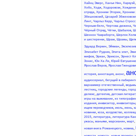
,
,
Хайнц Эверс
Ханъи Нин
Харкуэй
,
,
,
Хобо
Ходж
Ходоровски
Хождени
,
,
отряда
Хроники Этории
Хроники 
,
Збешховский
Цезарий Збжеховски
,
,
Линт
Чарльз Керр
Чарльз Стросс
,
,
Черным-бело
Чертова дюжина
Ч
,
,
,
Чёрный Отряд
Чётки
Шабалов
Ш
,
Шеннон Чакраборти
Шерлок Хол
,
,
,
и шестеренки
Шрам
Шрамы
Щеп
,
,
Эдуард Веркин
Эйкман
Эксклюзив
,
,
Элизабет Рудник
Элита элит
Эми
,
,
,
мифов
Эриан
Эриксон
Эрнест К
,
,
Зонис
Юн Ха Ли
Юрий Евтушенк
,
Ярослав Веров
Ярослав Гжендови
ан
,
,
,
история
аннотация
анонc
,
аудиосериал
бегущий в лабиринт
,
вархаммер отечественный
ведьм
,
,
лестниц
городские легенды
горо
,
,
делюкс
детектив
детская литерат
,
игры на выживание
из типографи
,
,
издания
инквизитор
инквизиторы
,
,
,
ищем переводчиков
июль
июнь
к
,
,
,
новинки
коза
колдовство
коллек
,
,
2015
литература
литература Ка
,
,
,
,
ужасы
маньяки
марсианин
март
,
,
новая книга Романецкого
новика
,
,
,
новости
новость
новые проекты