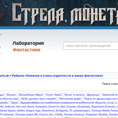
Лаборатория
Фантастики
antLab
>
Рубрика «Новинки и планы издательств в жанре фантастики»
Поиск стат
,
,
,
,
,
,
нды"
"Воины"
"Волшебные Миры"
"Голос Лема"
"Гроза" в зените
"Душница"
"Заклятый кл
,
,
,
ая Фантастика"
"Небо должно быть нашим!"
"Нептунова арфа"
"Порох из драконовых кост
,
,
,
,
убийц"
"Шико"
#дашкиев#фантастика#библиотекаприключений#анонс#
#короли_ночи
1 
,
,
,
,
,
,
,
Art
Artbook
Ash and Sand
Assassins Creed VI
Ben Counter
Bookmate
Byzantium Endures
,
,
,
,
,
,
,
,
Dead Space
Delibri
Dragon Age
Eisenhorn
Endgame
FL рекомендует
Fantasy World
Fanta
,
,
,
,
,
-Fi Universe. Лучшая новая НФ
Fanzon.doc
Firefly
Firestar Universe
Forgotten Realms
Games