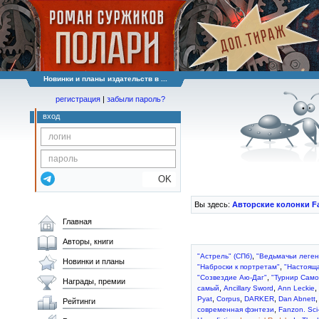
Новинки и планы издательств в ...
регистрация
|
забыли пароль?
вход
OK
Вы здесь:
Авторские колонки F
Главная
Авторы, книги
,
"Астрель" (СПб)
"Ведьмачьи леге
Новинки и планы
,
"Наброски к портретам"
"Настоящ
,
"Созвездие Аю-Даг"
"Турнир Само
Награды, премии
,
,
,
самый
Ancillary Sword
Ann Leckie
,
,
,
Pyat
Corpus
DARKER
Dan Abnett
Рейтинги
,
современная фэнтези
Fanzon. Sci