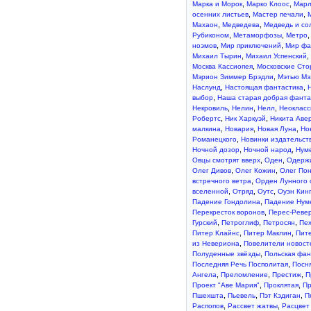
,
,
Марка и Морок
Марко Клоос
Марл
,
,
осенних листьев
Мастер печали
,
,
Махаон
Медведева
Медведь и со
,
,
Рубиконом
Метаморфозы
Метро
,
,
ноэмов
Мир приключений
Мир фа
,
,
Михаил Тырин
Михаил Успенский
,
Москва Кассиопея
Московские Ст
,
Мэрион Зиммер Брэдли
Мэтью Мэ
,
,
Наслунд
Настоящая фантастика
,
выбор
Наша старая добрая фанта
,
,
,
Некровиль
Нелин
Нелл
Неокласс
,
,
Робертс
Ник Харкуэй
Никита Аве
,
,
,
малкина
Новария
Новая Луна
Но
,
Романецкого
Новинки издательст
,
,
Ночной дозор
Ночной народ
Нум
,
,
Овцы смотрят вверх
Оден
Одерж
,
,
Олег Дивов
Олег Кожин
Олег По
,
встречного ветра
Орден Лунного 
,
,
,
вселенной
Отряд
Оутс
Оуэн Кин
,
Падение Гондолина
Падение Нум
,
Перекресток воронов
Перес-Реве
,
,
,
Гурский
Петроглиф
Петросян
Пе
,
,
Питер Клайнс
Питер Маклин
Пит
,
из Невериона
Повелители новост
,
Полуденные звёзды
Польская фан
,
Последняя Речь Посполитая
Посн
,
,
,
Ангела
Преломление
Престиж
П
,
,
Проект "Аве Мария"
Проклятая
Пр
,
,
,
Пшехшта
Пьевель
Пэт Кэдиган
П
,
,
Распопов
Рассвет жатвы
Расцвет