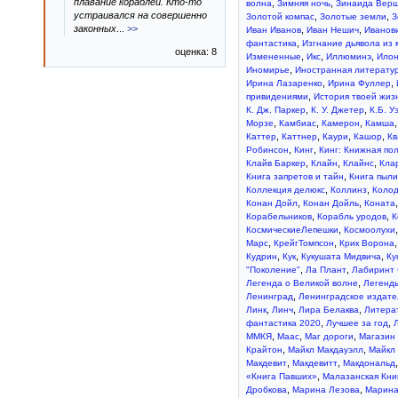
плавание кораблей. Кто-то
,
,
волна
Зимняя ночь
Зинаида Вер
устраивался на совершенно
,
,
Золотой компас
Золотые земли
З
законных
...
>>
,
,
Иван Иванов
Иван Нешич
Иванов
,
фантастика
Изгнание дьявола из 
оценка: 8
,
,
,
Измененные
Икс
Иллюминэ
Илон
,
Иномирье
Иностранная литерату
,
,
Ирина Лазаренко
Ирина Фуллер
,
привидениями
История твоей жиз
,
,
К. Дж. Паркер
К. У. Джетер
К.Б. У
,
,
,
Морзе
Камбиас
Камерон
Камша
,
,
,
,
Каттер
Каттнер
Каури
Кашор
Кв
,
,
Робинсон
Кинг
Кинг: Книжная по
,
,
,
Клайв Баркер
Клайн
Клайнс
Кла
,
Книга запретов и тайн
Книга пыли
,
,
Коллекция делюкс
Коллинз
Колод
,
,
Конан Дойл
Конан Дойль
Коната
,
,
Корабельников
Корабль уродов
К
,
КосмическиеЛепешки
Космоолухи
,
,
Марс
КрейгТомпсон
Крик Ворона
,
,
,
Кудрин
Кук
Кукушата Мидвича
Ку
,
,
"Поколение"
Ла Плант
Лабиринт
,
Легенда о Великой волне
Легенд
,
Ленинград
Ленинградское издате
,
,
,
Линк
Линч
Лира Белаква
Литера
,
,
фантастика 2020
Лучшее за год
,
,
,
ММКЯ
Маас
Маг дороги
Магазин 
,
,
Крайтон
Майкл Макдауэлл
Майкл
,
,
Макдевит
Макдевитт
Макдональд
,
«Книга Павших»
Малазанская Кни
,
,
Дробкова
Марина Лезова
Марина