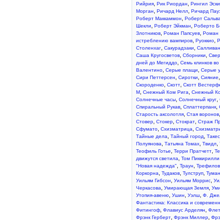
,
,
Рийрия
Рик Риордан
Рингил Эск
,
,
Морган
Ричард Нелл
Ричард Пау
,
Роберт Маккаммон
Роберт Сальв
,
,
Шекли
Роберт Эйкман
Роберто Б
,
,
Злотников
Роман Папсуев
Роман 
,
,
истреблению вампиров
Руоккио
Р
,
,
Столенхаг
Сакурадзаки
Саллива
,
,
Саша Кругосветов
Сборники
Све
,
дней до Мегиддо
Семь клинков во
,
,
Валентино
Серые плащи
Серые 
,
,
Сири Петтерсен
Сиротки
Сияние
,
,
Скороденко
Скотт
Скотт Вестерф
,
,
М
Снежный Ком Рига
Снежный К
,
,
Солнечные часы
Солнечный круг
,
,
Спиральный Рукав
Сплаттерпанк
,
Старость аксолотля
Стая воронов
,
,
,
Стовер
Стокер
Стократ
Страж П
,
,
Сфумато
Схизматрица
Схизматр
,
,
Тайные дела
Тайный город
Такес
,
,
,
Полуянова
Татьяна Томах
Твидл
,
,
Теофиль Готье
Терри Пратчетт
Те
,
движутся светила
Том Пиккирилли
,
,
"Новая надежда"
Траун
Трефилов
,
,
,
Коркорна
Тудаков
Тулструп
Тума
,
,
Уильям Гибсон
Уильям Моррис
Уи
,
,
Черкасова
Умирающая Земля
Ум
,
,
,
Утопия-авеню
Ушин
Уэлш
Ф. Дже
Фантастика: Классика и современ
,
,
Фитингоф
Флавиус Арделян
Флет
,
,
Фрэнк Герберт
Фрэнк Миллер
Фрэ