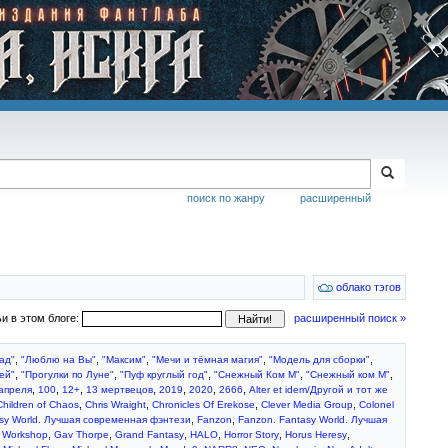
поиск по жанру
расширенный
облако тэгов
ьи в этом блоге:
расширенный поиск »
,
,
,
,
,
ад"
"Люблю на Вы"
"Максим"
"Мечи и тёмная магия"
"Модель для сборки"
,
,
,
,
,
ей"
"Прогулки по Луне"
"Пуф круглый год"
"Снежный Ком М"
"Снежный ком М"
,
,
,
,
,
,
,
апреля
100
12+
13 мертвецов
2019
2020
2666
Alter et idem/Другой и тот же
,
,
,
,
Children of Chaos
Chris Wraight
Chronicles Of Erekose
Clever Media Group
Colonel
,
,
sy World. Лучшая современная фэнтези
Fanzon
Fanzon. Fantasy World. Лучшая
,
,
,
,
,
,
 Workshop
Gav Thorpe
Grand Fantasy
HALO
Horror Story
Horus Heresy