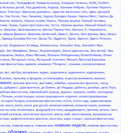
,
,
,
,
,
,
менный лес
Хильдафолк
Химмельстранд
Хладные легионы
Хобб
Хоббит
,
,
,
,
р больных детей
Хор драконов
Хоррор
Хроники Рийрии
Хроники Чёрного
,
,
,
риас Топелиус: Шкатулка домового.
Царство железных слёз
Цвек
Цезарий
,
,
,
,
,
,
ль
Чак Хоган
Чан
Чандлер
Чарльз Брокден Браун
Чарльз Весс
Чарльз Де
,
,
,
,
,
Черное зеркало
Черное знамя
Черны
Черные крылья
Черный человек
,
,
,
,
,
,
итики
Чужак
Чужие пространства
Чутта
Чёрные крылья
Чёрный Новый год
,
,
,
,
,
ли
Шекспир
Шекспирименты
Шелли Паркер-Чан
Шеннон А. Чакраборти
,
,
,
,
,
,
,
,
и
Ширли Джексон
Широков
Шлёнский
Шмитт
Шолох
Шон Дэнкер
Шоу
Шпаги
,
,
,
,
,
,
,
Эдвард Бульвер-Литтон
Эдгар По
Эддисон
Эдем
Эдисон
Эдита Гельзен
,
,
,
,
,
эстай
Элджернон Блэквуд
Элементали
Элизабет Бир
Элизабет Мун
,
,
,
,
,
,
фри
Энн Маккфери
Эннис
Энциклопедии
Эпоха единорогов
Эра мечей
Эра
,
,
,
,
,
опраксия
Эшбах
Юкио Мисима
Юлиана Лебединская
Юлия Бойкова
Юлия
,
,
,
,
,
ехчина
Янтарные глаза
Янтарный телескоп
Япония
Ярослав Барсуков
,
,
,
,
ская фантастика
адамов
альманах "Полдень"
альпака
альтернативная
,
,
,
,
,
,
,
,
ук
арт
артбук
артуриана
аудио
аудиокнига
аудиокниги
аудиороман
,
,
,
,
,
,
й роман
булычёв
в продаже
в типографии
в центре внимания
важное
имания
,
,
,
,
,
высокое фэнтези
выставки
геймбук
героическое фэнтези
город
,
,
,
,
,
,
,
,
ка
дайджест
дарк фэнтези
де Бомон
де Рюддер
дебюты
декабрь
дель Торо
,
,
,
,
,
,
пейская фантастика
европейский хоррор
журнал
зеркала
зомби
зоохоррор
,
,
,
о Полынь
иллюстрации
иллюстрированное издание
иллюстрированные
,
,
,
,
,
,
история Полдня
итальянская фантастика
итоги
итоги года
ищем авторов
,
,
,
,
,
,
ния
книга
книги
книги для детей
книжная новинка
книжная серия
книжные
,
,
,
,
,
,
фантастика
космоопера
крадущийся в тени
краудфандинг
критика
культы
лето
,
,
,
,
,
еский реализм
магическое фэнтези
магия
май
малотиражка
мальчишечьи
,
,
,
,
,
истика
мифологическое фэнтези
монстры
мэри стюарт
научная фантастика
новинки недели
,
,
,
,
,
ельства
новинки марта
новинки мая
новинки фантастики
обложка
,
,
,
,
,
,
,
онке
обложки
октябрь 2014
опросы
отечественная
отзывы