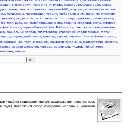
,
,
,
,
,
,
еиздание
пирс Браун
пирс энтони
планы
планы 2019
планы 2020
планы
,
,
,
,
одростковое
полное собрание сочинений АБС
полуорки
польская фантастика
,
,
,
,
,
,
,
аказ
предзаказы
презентации
премия
пресс-релизы
призраки
приключения
,
,
,
,
,
,
,
и
рекомендую
релизы
ретеллинги
ретро-хоррор
рецензии
роман папсуев
,
,
,
,
,
,
,
,
е фэнтези
русы
с/c
самая страшная книга
сборник
сборники
секты
семинар
,
,
,
,
я фантастика»
серия «Снежный Ком: Backup»
серлин
сказки
скандинавское
,
,
,
,
,
,
ика
социальный хоррор
сплаттерпанк
справочник
средневековье
статьи
,
,
,
,
,
,
,
,
охоррор
тираж
требования
триллер
туризм
тюрьмы
тёмное фэнтези
ужас
,
,
,
,
,
вом кармане
фантастиковедение
фантастическое кино
фантдетектив
февраль
,
,
,
,
,
,
хоррор
хоррор-фольклор
хорроры
хранители
чушики
чёрный юмор
,
нтастика
январь
жки к ещё не вышедшим книгам, издательские пресс-релизы,
а будет появляться обзор «ожидания месяца» с краткими