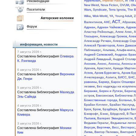
,
,
Hyperfiction
Imperial Radch
In The 
Рекомендации
,
,
,
New Weird
Nova Fiction
OVUM
Oliv
Посетители
,
,
,
Wars
Syndicate
Terra Ignota
The B
,
,
,
,
Wika
Wok-World
YA
Young Adult
Z
Авторские колонки
АСТ
,
,
,
Валентинов
АНС
Абрахам
Форум
,
,
Адриан
Адриан Чайковски
Адриа
,
,
Аластер Рейнольдс
Алекс Алис
А
,
,
Глазырин
Александр Громов
Алек
,
Александр Речкин
Александр Сор
информация, новости
,
Алексей Провоторов
Ален Дамаз
,
,
Паблишерс
Альпака
Альфа-книга
7 августа 2026 г.
,
Анджей Сапковский
Андреас Бран
Составлена библиография
Оливера
,
Андрей Ливадный
Андрей Столяр
К. Лэнгмида
,
,
,
Аноним
Анонс
Анонсы
Анонсы к
,
,
Аренев
Аристилл
Аркади Мартин
6 августа 2026 г.
,
,
Агеев
Архив Буресвета
Архив Бу
Составлена библиография
Вероники
,
,
,
Аччелерандо
Аэлита
БИСС
БНС
Дж. Генри
,
,
равнины
Баркер
Барон Олшеври
,
лезвию
Без надежды на искуплен
5 августа 2026 г.
,
,
Беранже
Берен и Лутиэн
Бернга
Составлена библиография
Махмуда
,
,
остров
Бжезинская
Библиотека Л
Эль-Сайеда
,
,
Божественные города
Боланьо
Б
,
,
Брайан Кэтлинг
Брайан Наслунд
4 августа 2026 г.
,
,
,
Брок
Бром
Брэдбери
Брэдли Бе
Составлена библиография
Маркуса
,
,
,
Бэнкрофт
Бэнкс
Бёрдслей
В Пас
Кливера
,
,
Пылаев
Валерио Эванджелисти
,
Ведьмак Геральт
Ведьмачьи леге
3 августа 2026 г.
,
,
,
Версум
Вертячки
Весс
Вестерос
Составлена библиография
Моники
,
,
Липка
Виктор Пелевин
Виктория 
Ким