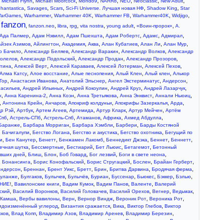
,
,
,
,
,
,
,
,
Michael Flynn
Michael Moorcock
Mondo9
NARR8
NEO
Neoclassic
New Adult
,
,
,
,
,
hantastica
Savages
Scars
Sci-Fi Universe. Лучшая новая НФ
Shadow King
Star
,
,
,
,
,
,
arGames
Warhammer
Warhammer 40K
Warhammer FB
Warhammer40K
Widjigo
fanzon
,
,
,
,
,
,
,
,
fanzon.neo
libra
rpg
vita nostra
young adult
«Воин-пророк»
А.
,
,
,
,
,
,
Ада Палмер
Адам Нэвилл
Адам Пшехшта
Адам Робертс
Адамс
Адмирал
,
,
,
,
,
,
,
Айзек Азимов
Айлингтон
Академия
Аква
Алан Кубатиев
Алан Ли
Алан Мур
,
,
,
,
р Бачило
Александр Беляев
Александр Варакин
Александр Волков
Александр
,
,
,
,
болелов
Александр Подольский
Александр Продан
Александр Прозоров
,
,
,
,
,
стина
Алексей Верт
Алексей Караваев
Алексей Лотерман
Алексей Пехов
,
,
,
,
,
Алма Катсу
Алое восстание
Алые песнопения
Алый Клен
Алый клен
Алькор
,
,
,
,
,
Гор
Анастасия Иванова
Анатолий Эльснер
Ангел Экстерминатус
Андерсон
,
,
,
,
,
асильев
Андрей Ильиных
Андрей Кокоулин
Андрей Круз
Андрей Лазарчук
,
,
,
,
,
,
х
Анна Каренина-2
Анна Коэн
Анна Третьякова
Анна Энквист
Аннали Ньюиц
,
,
,
,
,
,
Антонина Крейн
Анчаров
Апокриф колдуньи
Апокрифы Зазеркалья
Арда
,
,
,
,
,
,
р Рэй
Артбук
Артем Агеев
Артемида
Артур Кларк
Артур Мейчен
Артём
,
,
,
,
,
,
Спб
Астрель-СПб
Астрель-Спб
Атаманов
Африка
Ахмед Абдулла
,
,
,
,
Баранже
Барбара Морриган
Барбара Хэмбли
Барбери
Барды Костяной
,
,
,
,
,
Бачигалупи
Бегство Логана
Бегство и акустика
Бегство охотника
Бегущий по
,
,
,
,
,
,
,
и
Бен Канутер
Бенетт
Бенжамен Лакомб
Беннедикт Джэка
Беннет
Беннетт
,
,
,
,
,
ечная шутка
Бессмертные
Бестиарий
Бет Льюис
Бетагемот
Бетонный
,
,
,
,
,
,
увших дней
Блиш
Блон
Боб Говард
Бог лезвий
Боги в свете неона
,
,
,
,
,
,
Бонансинга
Борис Конофальский
Борис Стругацкий
Бослен
Брайан Герберт
,
,
,
,
,
,
,
андерсон
Бреннан
Брент Уикс
Бретт
Брин
Бритва Дарвина
Бродячая ферма
,
,
,
,
,
,
,
,
,
уланже
Булгаков
Булычев
Булычёв
Буриан
Буссенар
Бьюкес
Бэккер
Бэлью
,
,
,
,
,
НИЕ!
Вавилонские книги
Вадим Кумок
Вадим Панов
Валенте
Валерий
,
,
,
,
,
,
ский
Василий Воронков
Василий Головачев
Василий Орехов
Вегнер
Ведьмак
,
,
,
,
,
,
 Камша
Вербы вавилоны
Верн
Вернор Виндж
Вероник Рот
Вероника Рот
,
,
,
,
идоизменённый углерод
Византия сражается
Вика
Виктор Глебов
Виктор
,
,
,
,
,
ков
Влад Копп
Владимир Азов
Владимир Аренев
Владимир Березин