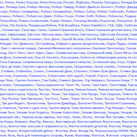
,
,
,
,
,
,
,
иат
Рипол
Рипол Классик
Рипол-Классик
Ритуал
Рифтеры
Рихальт Галхэрроу
Ричард Ви
,
,
,
,
,
эрс
Ричард Суон
Роберт Вегнер
Роберт Говард
Роберт Джексон Беннетт
Роберт Джор
,
,
,
,
,
аторе
Роберт Силверберг
Роберт Сильверберг
Роберт Сойер
Роберт Хайнлайн
Роберт
,
,
,
,
,
,
,
оланьо
Робертс
Робертсон Дэвис
Робин Слоун
Робин Хобб
Робинс
Робинсон
Роджер
,
,
,
,
,
Танасейчук
Роман-головоломка
Ромен Люказо
Рональд Малфи
Роузуотер
Роузуотер. 
,
,
,
,
,
,
,
утгер
Рух Бучила
Рыцарь-разбойник
Рэй Брэдбери
Рэмси Кэмпбелл
ССК
США
Сабати
,
,
,
,
,
,
н
Сальваторе
Сальгари
Салье
Самая Страшная Книга
Самая страшная детская книга
Са
,
,
,
,
,
,
,
ржин
Сверхновая
Светлов
Светлые века
Светлячок
Светоносец
Святослав Логинов
Севе
,
,
,
,
,
,
 мраке
Семёнова
Сенкевич
Сент-Джон
Сергей Волков
Сергей Жарковский
Сергей Легез
,
,
,
,
,
ублюдки
Сет Дикинсон
Сеттерфилд
Сефира и другие предательства
Сидни Пудуа
Силве
,
,
,
,
Сказ о змеином сердце
Сказания Меекханского пограничья
Сказания Трензалора
Сказка
,
,
,
,
,
,
,
ельд
Скотт Линч
Скотт Оден
Скрут
Славянская мистика
Сломанный миф
Слуги Меча
См
,
,
,
,
ом-Дети
Снежный ком
Сны об Уэссексе
Сны разума
Снятся ли гиберноидам шлюхи по сос
,
,
,
,
,
Соль Саракша
Сопряженные миры
Соскальзывая в небытие
Сотканный мир
Соул
Софья
,
,
,
,
Спрэг де Камп
Спутник и другие фантасмагории
Средиземье
Сроки службы
Стальные бо
,
,
,
,
,
,
,
Стейвли
Стейнейль
Стекло
Стеклянный Джек
Стерлинг
Стивен Грэм Джонс
Стивен Де
,
,
,
,
,
,
,
рестола
Странник
Странность
Странствие трёх царей
Страуб
Стросс
Стругацкие
Стрэ
,
,
,
,
,
,
ица Плюс
Сьюзен Коллинз
Сэм Сайкс
Сэмюел Дилэни
Сэр Найджел
Сюзанна Кларк
Т. 
,
,
,
,
,
,
,
и Ковач
Таксидермист
Танец марионеток
Танит Ли
Танни
Таня Свон
Таня Хафф
Тарга
,
,
,
,
,
Теги: планы издательств
Тед Чан
Темная Башня
Темная башня
Темная материя
Темные 
,
,
,
,
,
,
,
рритория страха
Террор
Тессье
Тилье
Тим Каррэн
Тим Пауэрс
Тим Скоренко
Тимоти З
,
,
,
,
,
,
,
Том Поллок
Том Светерлич
Том Холт
Томас
Томас Лиготти
Томас Тессье
Томаш Колодз
,
,
,
,
,
,
Три дня Индиго
Трилистники
Трилогия Дэвабада
Трилогия Логана
Трилогия Странника
,
,
,
,
,
ны Авалона
Тысяча и одна ночь
Тысяча миров
Тьма прежних времен
Тэд Уильямс
Тэмсин
,
,
,
,
,
,
льям Тенн
Уильям Хоуп Ходжсон
Уильям Хьёртсберг
Уильям Шекспир
Уиндем
Уиндэм
У
,
,
,
,
,
,
ирающий свет
Умрешь когда умрешь
Уна Харт
Уокер
Уоллес
Уолтер Йон Уильямс
Уолтон
,
,
,
,
,
,
,
ли Кларк
Фаворит
ФанCity
Фанзон
Фантаверсум
Фантассамблея
Фантастика
Фантасти
,
,
,
,
ность
Фантастика: классика и современность
Фантастический детектив
Фантом
Федор Че
,
,
,
,
,
,
,
чер
Флинн
Флорентийский дублет
Флэтчер
Фокс
Фонда Ли
Форзац-нахзац SHOW
Фра
,
,
,
,
,
,
нсис Кель
Фуга для темнеющего острова
Функе
Фьоновар
Фэнтези
Фэнтези: открытие