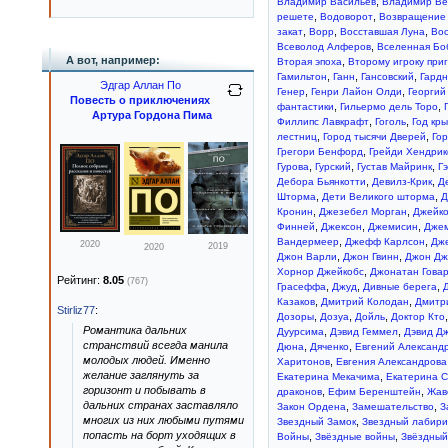
,
Владимир Васильев
Владимир Ве
,
,
решете
Водоворот
Возвращение 
,
,
,
закат
Ворр
Восставшая Луна
Вос
,
Всеволод Алферов
Вселенная Бо
А вот, например:
,
Вторая эпоха
Второму игроку при
,
,
,
Гамильтон
Ганн
Гансовский
Гардн
Эдгар Аллан По
,
,
Генер
Генри Лайон Олди
Георгий
Повесть о приключениях
,
,
фантастики
Гильермо дель Торо
Артура Гордона Пима
,
,
Филлипс Лавкрафт
Гоголь
Год кр
,
,
лестниц
Город тысячи Дверей
Гор
,
Грегори Бенфорд
Грейди Хендрик
,
,
,
Гурова
Гурский
Густав Майринк
Гэ
,
,
Дебора Бьянкотти
Девилз-Крик
Д
,
,
Шторма
Дети Великого шторма
Д
,
,
Кронин
Джезебел Морган
Джейк
,
,
,
Финней
Джексон
Джемисин
Дже
,
,
Вандермеер
Джефф Карлсон
Дж
2020
2019
2020
,
,
Джон Варли
Джон Гвинн
Джон Дж
,
Хорнор Джейкобс
Джонатан Гова
Рейтинг:
8.05
(767)
,
,
,
Грасеффа
Джуд
Дивные берега
,
,
Казаков
Дмитрий Колодан
Дмитр
Stirliz77
:
,
,
,
Дозоры
Дозуа
Дойль
Доктор Кто
Романтика дальних
,
,
Дуурсима
Дэвид Геммел
Дэвид Д
странствий всегда манила
,
,
Дюна
Дяченко
Евгений Александ
молодых людей. Именно
,
Харитонов
Евгения Александрова
желание заглянуть за
,
Екатерина Мекачима
Екатерина 
горизонт и побывать в
,
,
драконов
Ефим Беренштейн
Жав
дальних странах заставляло
,
,
Закон Ордена
Замешательство
З
многих из них любыми путями
,
Звездный Замок
Звездный лабири
попасть на борт уходящих в
,
,
Войны
Звёздные войны
Звёздный