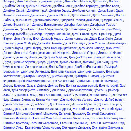
,
,
,
,
,
,
Ффорде
Джастин Колл
Джастин Кронин
Джезебел Морган
Джейкобс
Джейкс
,
,
,
,
,
Джеймс Блиш
Джеймс Блэйлок
Джеймс Ганн
Джеймс Герберт
Джеймс Кори
,
,
,
,
,
Джеймс Смайт
Джеймс Фрай
Джеймс Эшер
Джейсон Арнопп
Джек Вэнс
Джек
,
,
,
,
,
,
Финней
Джексон
Джемисин
Джемма Файлс
Джен Лайонс
Джен Уильямс
Дженн
,
,
,
,
,
Лайонс
Дженнингс
Дженнифер Морг
Джереми Роберт Джонсон
Джерри Олшен
,
,
,
,
Джесс Буллингтон
Джефф Вандермеер
Джефф Карлсон
Джеффри Томас
,
,
,
,
,
,
Джиллиан
Джин Вулф
Джо Аберкромби
Джо Лансдейл
Джо Уолтон
Джо Хилл
,
,
,
,
Джозеф Дилейни
Джозеф Шеридан Ле Фаню
Джон Бакен
Джон Браннер
Джон
,
,
,
,
,
Варли
Джон Гвинн
Джон Джозеф Адамс
Джон Коннолли
Джон Кэмпбелл
Джон
,
,
,
,
,
,
Лэнган
Джон М. Форд
Джон Р.Р. Толкин
Джон Скальци
Джон Стикли
Джон Уиндем
,
,
,
,
Джон Уиндэм
Джон Форд
Джон Хорнор Джейкобс
Джонатан Говард
Джонатан
,
,
,
,
Джэнз
Джонатан Стрендж и мистер Норрелл
Джонатан Стрэн
Джонатан Френч
,
,
,
,
,
,
Джонс
Джонсон
Джордан
Джордж Мартин
Джордж Оруэлл
Джоуи Грасеффа
,
,
,
,
,
,
,
Джуд
Дивные берега
Дивуа
Дикари
Дикие сыщики
Дилэни
Дин Кунц
Дитя
,
,
,
,
Чумного края
Дитя приливов
Длань Господня
ДляВсехВозрастов
Дмитрий
,
,
,
,
Володихин
Дмитрий Зеленцов
Дмитрий Казаков
Дмитрий Колодан
Дмитрий
,
,
,
,
Костюкевич
Дмитрий Лазарев
Дмитрий Лукин
Дмитрий Скирюк
Дмитрий
,
,
,
,
,
Федотов
Дневники Киллербота
Дни Киберабада
Добиньи
Добрые знамения
,
,
,
,
,
,
,
Дозор
Дозоры
Дозуа
Дойль
Доктор Кто
Долгая дорога домой
Дом историй
Дом
,
,
,
,
,
,
окон
Дом экзорциста
Домино
Доннелли
Дороги мертвеца
Доусон
Драйвер
,
,
,
,
,
,
,
Заката
Драконы
Друд
Дрю Карпишин
Дукай
Дуурсима
Дэвид Геммел
Дэвид Дж.
,
,
,
,
,
,
Шоу
Дэвид Зинделл
Дэвид Митчелл
Дэвид Фостер Уоллес
Дэвис
ДэйвСтюарт
,
,
,
,
,
Дэмиен Бродерик
Дэн Абнетт
Дэн Симмонс
Дэниел Абрахам
Дэниэл Суарез
,
,
,
,
,
,
Дюма
Дюна
Дяченко
Евгений Александрова
Евгений Гаркушев
Евгений Лукин
,
,
,
,
Евгений Мигунов
Евгений Мисюрин
Евгений Прошкин
Евгений Сафонова
,
,
,
,
Евгений Фельдман
Евгений Филенко
Евгений Харитонов
Евгения Александрова
,
,
,
,
Евгения Крутова
Евгения Сафонова
Евгения Трынкина
Евгения Чистякова-Вэр
,
,
,
,
Евгения Янко
Екатерина Абросимова
Екатерина Дымова
Екатерина Звонцова