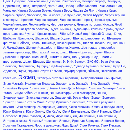
,
,
,
,
,
Цвек
Цезарий Збешховский
Цезарий Збжеховский
Центрполиграф
Центрум
,
,
,
,
,
,
,
,
,
Церемонии
Цикл
Цифровой
Чага
Чаго
Чайлд
Чайна Мьевиль
Чак Хоган
Чан
,
,
,
,
,
Чандлер
Чарльз Брокден Браун
Чарльз Весс
Чарльз Де Линт
Чарльз Керр
,
,
,
,
,
,
Чарльз Стросс
Чарослов
Чаша небес
Че Хуи
Чейз
Челси Абдула
Через тернии
,
,
,
,
,
,
к звездам
Черновик
Черное зеркало
Черное знамя
Черны
Черные крылья
,
,
,
,
,
Черный человек
Черным-бело
Чертова дюжина
Четыре истории
Чижков
Чтоб
,
,
,
,
никогда не наступала полночь
Чудесный нож
Чудовища и критики
Чужак
Чужие
,
,
,
,
,
,
пространства
Чутта
Чёрные крылья
Чёрный Новый год
Чёрный Отряд
Чётки
,
,
,
,
,
,
Шабалов
Шапочкин
Шарахай
Шарль Бодлер
Шахта
Шварценеггер
Шедевры
,
,
,
,
,
,
фэнтези
Шейбон
Шекли
Шекспир
Шекспирименты
Шелли Паркер-Чан
Шеннон
,
,
,
А. Чакраборти
Шеннон Чакраборти
Шерлок Холмс
Шестнадцать способов
,
,
,
,
,
защиты при осаде
Шестёрка Атласа
Шико
Шимун Врочек
Ширли
Ширли
,
,
,
,
,
,
,
Джексон
Широков
Шлёнский
Шмитт
Шолох
Шон Дэнкер
Шоу
Шпаги и
,
,
,
,
,
,
,
,
шестеренки
Шрам
Шрамы
Щепетнов
Э
Э. Ф. Бенсон
ЭКСМО
Эван Уинтер
,
,
,
,
,
,
Эвенсон
Эвервилль
Эд Курц
Эд Макдональд
Эдвард Бульвер-Литтон
Эдгар По
,
,
,
,
,
,
Эддисон
Эдем
Эдисон
Эдита Гельзен
Эдуард Веркин
Эйкман
Эксклюзивная
Эксмо
,
,
,
,
классика
Экспериментальный роман
Экспериментальный фильм
,
,
,
,
,
Элан Мэстай
Элджернон Блэквуд
Элементали
Элизабет Бир
Элизабет Мун
,
,
,
,
Элизабет Рудник
Элита элит
Эмили Сент-Джон Мандел
Эмилио Сальгари
Энгус
,
,
,
,
,
,
Уотсон
Энди Вейер
Энн Леки
Энн Маккефри
Энн Маккфери
Эннис
,
,
,
,
,
,
Энциклопедии
Эпоха единорогов
Эра мечей
Эра мифов
Эриан
Эриксон
,
,
,
,
Эрнест Клайн
Эстель Файе
Эстер Фризнер
Этногенез
Это злая разумная
,
,
,
,
,
,
опухоль
Эхо Мишатр
Эхопраксия
Эшбах
Юкио Мисима
Юлиана Лебединская
,
,
,
,
,
Юлия Бойкова
Юлия Зонис
Юн Ха Ли
Юрий Евтушенков
Юрий Иванов
Юрий
,
,
,
,
,
,
,
,
Некрасов
Юрий Соколов
Я
Якса
Якуб Цвек
Ян
Ян Леншин
Яна Лехчина
,
,
,
,
,
Янтарные глаза
Янтарный телескоп
Япония
Ярослав Барсуков
Ярослав Веров
,
,
,
,
,
Ярослав Гжендович
Ярость драконов
Яцек Дукай
Яцек Комуда
Яцек Пекара