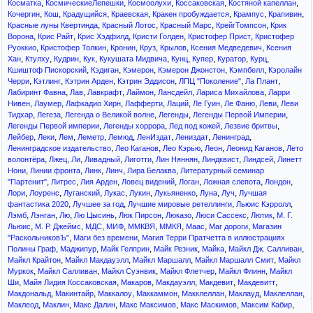
,
,
,
,
,
Косматка
КосмическиеЛепешки
Космоолухи
Коссаковская
Костяной капеллан
,
,
,
,
,
,
,
Кочергин
Кош
Крадущийся
Краевская
Кракен пробуждается
Крампус
Крапивин
,
,
,
,
Красные луны Квертинда
Красный Лотос
Красный Марс
КрейгТомпсон
Крик
,
,
,
,
,
Ворона
Крис Райт
Крис Хэдфилд
Кристи Голден
Кристофер Прист
Кристофер
,
,
,
,
,
,
Руоккио
Кристофер Толкин
Кронин
Круз
Крылов
Ксения Медведевич
Ксения
,
,
,
,
,
,
,
,
,
Хан
Ктулху
Кудрин
Кук
Кукушата Мидвича
Кунц
Купер
Куратор
Курц
,
,
,
,
,
Кшиштоф Пискорский
Кэдиган
Кэмерон
Кэмерон Джонстон
Кэмпбелл
Кэролайн
,
,
,
,
,
,
Черри
Кэтлинг
Кэтрин Арден
Кэтрин Эддисон
ЛПЦ "Поколение"
Ла Плант
,
,
,
,
,
,
Лабиринт Фавна
Лав
Лавкрафт
Лаймон
Лансдейл
Лариса Михайлова
Ларри
,
,
,
,
,
,
,
,
Нивен
Лаумер
Лафкадио Хирн
Лафферти
Лаций
Ле Гуин
Ле Фаню
Леви
Леви
,
,
,
,
,
Тидхар
Легеза
Легенда о Великой волне
Легенды
Легенды Первой Империи
,
,
,
,
Легенды Первой империи
Легенды хоррора
Лед под кожей
Лезвие бритвы
,
,
,
,
,
,
,
,
Лейбер
Леки
Лем
Леметр
Лемюд
ЛенИздат
Лениздат
Ленинград
,
,
,
,
,
Ленинградское издательство
Лео Каганов
Лео Кэрью
Леон
Леонид Каганов
Лето
,
,
,
,
,
,
,
,
волонтёра
Лжец
Ли
Ливадный
Лиготти
Лин Няннян
Линдквист
Линдсей
Линетт
,
,
,
,
,
Нони
Линии фронта
Линк
Линч
Лира Белаква
Литературный семинар
,
,
,
,
,
,
,
"Партенит"
Литрес
Лия Арден
Ловец видений
Логан
Ложная слепота
Лондон
,
,
,
,
,
,
,
,
Лори
Лоуренс
Луганский
Лукас
Лукин
Лукьяненко
Луна
Луч
Лучшая
,
,
,
,
фантастика 2020
Лучшее за год
Лучшие мировые ретеллинги
Льюис Кэрролл
,
,
,
,
,
,
,
,
Лэмб
Лэнган
Лю
Лю Цысинь
Люк Пирсон
Люказо
Люси Сассекс
Лютик
М. Г.
,
,
,
,
,
,
,
,
Льюис
М. Р. Джеймс
МДС
МИФ
ММКВЯ
ММКЯ
Маас
Маг дороги
Магазин
,
,
"РаскольниковЪ"
Маги без времени
Магия Терри Пратчетта в иллюстрациях
,
,
,
,
,
,
Полины Граф
Маджипур
Майк Гелприн
Майк Резник
Майка
Майкл Дж. Салливан
,
,
,
,
Майкл Крайтон
Майкл Макдауэлл
Майкл Маршалл
Майкл Маршалл Смит
Майкл
,
,
,
,
,
Муркок
Майкл Салливан
Майкл Суэнвик
Майкл Флетчер
Майкл Флинн
Майкл
,
,
,
,
,
,
Ши
Майя Лидия Коссаковская
Макаров
Макдауэлл
Макдевит
Макдевитт
,
,
,
,
,
,
,
Макдональд
Макинтайр
Маккалоу
Маккаммон
Макклеллан
Маклауд
Маклеллан
,
,
,
,
,
,
Маклеод
Маклин
Макс Далин
Макс Максимов
Макс Маскимов
Максим Кабир