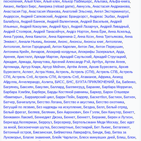
,
,
,
,
,
,
песнопения
Алый Клен
Алый клен
Алькор Паблишерс
Альпака
Альфа-книга
,
,
,
,
,
Амано
Амброз Бирс
Америка (reload game)
Амнуэль
Анастасия Андрианова
,
,
,
,
Анастасия Гор
Анастасия Иванова
Анатолий Эльснер
Ангел Экстерминатус
,
,
,
,
Андерсон
Анджей Сапковский
Андреас Брандхорст
Андреас Эшбах
Андрей
,
,
,
,
Балабуха
Андрей Баннов
Андрей Валентинов
Андрей Васильев
Андрей
,
,
,
,
,
Ильиных
Андрей Кокоулин
Андрей Круз
Андрей Лазарчук
Андрей Ливадный
,
,
,
,
,
Андрей Столяров
Андрей Танасейчук
Андрэ Нортон
Анна Ёрм
Анна Аскельд
,
,
,
,
,
Анна Гурова
Анна Каньтох
Анна Каренина-2
Анна Коэн
Анна Третьякова
Анна
,
,
,
,
,
,
,
Энквист
Аннали Ньюиц
Аноним
Анонс
Анонсы
Анонсы книг
Антологии
,
,
,
,
,
Антология
Антон Городецкий
Антон Карелин
Антон Лик
Антон Первушин
,
,
,
,
,
Антонина Крейн
Анчаров
Апокриф колдуньи
Апокрифы Зазеркалья
Арда
,
,
,
,
,
Аренев
Аристилл
Аркади Мартин
Аркадий Саульский
Аркадий Стругацкий
,
,
,
,
,
,
Аркадия
Армада
Арнаутова
Арсений Александр Рэй
Артбук
Артем Агеев
,
,
,
,
,
Артемида
Артур Кларк
Артур Мейчен
Артём Агеев
Архив Буресвета
Архив
,
,
,
,
,
,
Буресвете
Аспект
Астра Нова
Астрель
Астрель (СПб)
Астрель СПБ
Астрель
,
,
,
,
,
,
СПб
Астрель Спб
Астрель-СПб
Астрель-Спб
Атаманов
Африка
Ахмед
,
,
,
,
,
,
,
,
Абдулла
Аччелерандо
Аэлита
БИСС
БНС
БУХТА ПРИКЛЮЧЕНИЙ
Ба
Бабенко
,
,
,
,
,
,
,
Багрянец
Баксиян
Бакулин
Баллард
Баллингруд
Баранже
Барбара Морриган
,
,
,
,
Барбара Хэмбли
Барбери
Барды Костяной равнины
Баркер
Барон Олшеври
,
,
,
,
,
,
,
«Вампиры».
Барраярский цикл
Барри Пейн
Барряр
Баскетбол
Бастион
Батхен
,
,
,
,
,
Батчер
Бачигалупи
Бегство Логана
Бегство и акустика
Бегство охотника
,
,
,
,
,
Бегущий по лезвию
Без надежды на искупление
Бездна
Белл
Белый отряд
,
,
,
,
,
,
,
Белый фрегат
Беляев
Белянин
Бен Ааронович
Бен Гэлли
Бен Канутер
Бенетт
,
,
,
,
,
,
Бенжамен Лакомб
Беннедикт Джэка
Беннет
Беннетт
Беранже
Берен и Лутиэн
,
,
,
,
Бернгард Келлерман
Берроуз
Берсеркер
Бертельсманн Меди Москау
Бес идет
,
,
,
,
,
,
за мной
Бесконечная шутка
Бессмертные
Бестиарий
Бет Льюис
Бетагемот
,
,
,
,
,
Бетонный остров
Бжезинская
Библиотека Лавкрафта
Биндж
Бир
Битва за
,
,
,
,
,
,
Лукоморье
Благие знамения
Блейк Чарльтон
Блеск минувших дней
Блиш
Блон