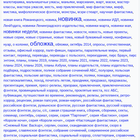
,
,
,
,
,
,
малотиражка
мальчишечьи ужасы
маньяки
марсианин
март
маски
мастер-
,
,
,
,
,
,
классы
мастера ужасов
месть
мир приключений
мир фантастики
мирф
,
,
,
,
,
мистика
мифологическое фэнтези
монстры
мэри стюарт
научная фантастика
новинка
,
,
,
,
,
новая книга Романецкого
новика
новинки
новинки ИДЛ
новинки
,
,
,
,
ЛенИздата
новинки Ленинградского издательства
новинки марта
новинки мая
новинки недели
,
,
,
,
,
новинки фантастики
новости
новость
новые проекты
,
,
,
,
,
новые серии
новые странные
новые тома
новый бумажный номер
нонфикшн
обложка
,
,
,
,
,
,
,
нуар
о колонке
обложки
октябрь 2014
опросы
отечественная
,
,
,
,
,
отзывы
офисный хоррор
палп-фикшн
паразиты
параллельные миры
первый
,
,
,
,
,
,
контакт
перевод
переводы
переводы с польского
переиздание
пирс Браун
пирс
,
,
,
,
,
,
,
энтони
планы
планы 2019
планы 2020
планы 2021
планы 2022
планы 2023
,
,
,
,
,
планы 2024
планы 2026
планы Азбуки
планы издательств
планы издательства
,
,
,
,
подборка
подростковое
полное собрание сочинений АБС
полуорки
польская
,
,
,
,
,
,
фантастика
польские авторы
польское фэнтези
поляки
помадки
попаданцы
,
,
,
,
,
,
постапокалиптика
поход
почитать летом
праздники
предзаказ
предзаказы
,
,
,
,
,
презентации
премия
пресс-релизы
призраки
приключения
приключенческое
,
,
,
,
,
фэнтези
провинциальный хоррор
проекты
проклятые места
псс АБС
,
,
,
,
,
публикации
путешествия во времени
рекомендую
релизы
ретеллинги
ретро-
,
,
,
,
,
хоррор
рецензии
роман папсуев
роман-кирпич
российская фантастика
,
,
,
,
российское фэнтези
румынское фэнтези
русская фантастика
русский хоррор
,
,
,
,
,
,
,
русское фэнтези
русы
с/c
самая страшная книга
сборник
сборники
секты
,
,
,
,
,
,
семинар
сентябрь
сериал
серии
серия "Партенит"
серия «Бастион»
серия
,
,
,
«Короли ночи»
серия «Короли ночи».
серия «Настоящая фантастика»
серия
,
,
,
,
«Снежный Ком: Backup»
серлин
сказки
скандинавское фэнтези
скоро в
,
,
,
продаже
славянское фэнтези
собрание сочинений
современное российское
,
,
,
,
,
фэнтези
социальная фантастика
социальный хоррор
сплаттерпанк
справочник