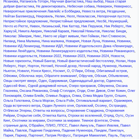
,
,
,
,
Резанова
Натаниэль Готорн
Научная фантастика
Наш выбор
Наша старая
,
,
,
,
,
добрая фантастика
Не демонтировать
Небесная собака
Неверион
Невернесс
,
,
,
Невероятные приключения Лавлейс и Бэббиджа
Невеста ветра
Нездешние
,
,
,
,
,
,
Нейтан Баллингруд
Некровиль
Нелин
Нелл
Неоклассик
Непорочная пустота
,
,
,
,
Непристойное предложение
Непристойные предложения
Несбё
Неумерший
,
,
,
,
,
,
Нечто из Рютте
Нивен
Низиньский
Ник Каттер
Ник Перумов
Ник Робертс
Ник
,
,
,
,
,
Харкуэй
Никита Аверин
Николай Караев
Николай Немытов
Николас Биндж
,
,
,
,
,
Николас Эймерик
Никс
Никто не уйдет живым
Нил Гейман
Нил Стивенсон
,
,
,
,
,
,
,
Ниланд
Нина Малкина
Нина малкина
Новария
Новая Луна
Новинка
Новинки
,
,
,
Новинки ИД Ленинград
Новинки ИДЛ
Новинки Издательского Дома «Ленинград»
,
,
,
Новинки ЛенИздата
Новинки Ленинградского издательства
Новинки Романецкого
,
,
,
,
,
Новинки издательств
Новинки-2022
Новинки-2023
Новинки-2024
Новости
,
,
,
,
Новые горизонты
Новый Бангор
Новый фантастический бестселлер
Нолан
Нора
,
,
,
,
,
,
,
,
Робертс
Норт
Нортон
Нотомб
Ночной дозор
Ночной народ
Нуменор
Ньюман
,
,
,
,
,
,
,
,
Ньютон
Нэвилл
Нэнси Кресс
Нэсмит
О
О'Лири
Обзор
Обитаемый остров
,
,
,
,
,
,
Обложки
Оболочка зеро
Обратите внимание!
Обручев
Обская
Объявление
,
,
,
,
,
Овцы смотрят вверх
Оден
Одержимая
Одиннадцатый доктор
Одиночка
,
,
,
,
Одиссей Фокс
Одной дождливой ночью
Озеро призраков
Ойкумена
Оксана
,
,
,
,
,
,
Глазнева
Оксана Романова
Олаф Стэплдон
Олди
Олег Дивов
Олег Кожин
Олег
,
,
,
,
,
,
Пономарёв
Оливи Блейк
Оливье Ледруа
Олма
Олма Медиа Групп
Олшен
,
,
,
,
,
Ольга Голотвина
Ольга Морган
Ольга Рэйн
Оптимальный вариант
Оранжерея
,
,
,
,
,
Орда встречного ветра
Орден Лунного огня
Орловский
Осояну
Острандер
,
,
,
Отблески Этерны
Ответы на вопросы
Откровение Старджона
Откровения
,
,
,
,
,
,
Рийрии
Открытие себя
Отметка Калта
Отроки во вселенной
Отряд
Оутс
Оуэн
,
,
,
Кинг
Охотники за мирами
Охотники за мирами. Темное фэнтези
Очень
,
,
,
,
,
,
странные дела
О’Брайен
ПЛИО
ППСС
Павел Амнуэль
Павел Иевлев
Павел
,
,
,
,
,
,
Майка
Павлов
Падение Гондолина
Падение Нуменора
Пандем
Панктаун
,
,
,
,
,
,
,
Пария
Паркер
Партенит
Патрик Ротфусс
Патриция Маккиллип
Пауль
Пауэлл