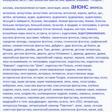
,
,
,
,
,
аберкромби
август
австралийская фантастика
адамов
альманах "Полдень"
анонс
анонсы
,
,
,
,
,
,
альпака
альтернативная история
аннотация
анонc
,
,
,
,
,
,
,
,
анталогии
антиутопии
антиутопия
антологии
антология
апрель
арбтук
арт
,
,
,
,
,
,
,
артбук
артуриана
аудио
аудиокнига
аудиокниги
аудиороман
аудиосериал
,
,
,
,
,
,
бегущий в лабиринте
безумие
биография
боевая фантастика
боевик
болезни
,
,
,
,
,
большая литература
большой роман
булычёв
в продаже
в типографии
в центре
,
,
,
,
,
,
внимания
важное
вархаммер отечественный
ведьмы
вестерн
викинги
вцентревнимания
,
,
,
,
волшебные миры юности
встреча
встречи с издателями
,
,
,
,
,
высокое фэнтези
выставки
геймбук
героическое фэнтези
город лестниц
,
,
,
,
городские легенды
городское фэнтези
готика
готическое фэнтези
графический
,
,
,
,
,
роман
гуманистическая фантастика
дайджест
дарк фэнтези
де Бомон
де
,
,
,
,
,
,
,
Рюддер
дебюты
декабрь
дель Торо
делюкс
детектив
детская литература
,
,
,
,
,
,
,
детское
детское фэнтези
джалло
досье Иллюминэ 1
драккар
драконы
драма
,
,
,
,
,
,
европейская фантастика
европейский хоррор
журнал
зеркала
зомби
зоохоррор
,
,
,
,
игры на выживание
из типографии
издательское
издательство
издательство
,
,
,
,
"Фаворит"
издательство "Шико"
издательство Полынь
иллюстрации
,
,
,
иллюстрированное издание
иллюстрированные издания
инквизитор
,
,
,
,
,
инквизиторы
иностранное
интервью
интересно
искусственные люди
,
,
,
,
,
историческое фэнтези
история
история Полдня
итальянская фантастика
итоги
,
,
,
,
,
,
итоги года
ищем авторов
ищем переводчиков
июль
июнь
катастрофы
,
,
,
,
киберпанк
кино
классика фантастики
классическая фантастика
клубные
,
,
,
,
,
,
издания
книга
книги
книги для детей
книжная новинка
книжная серия
книжные
,
,
,
,
,
,
,
новинки
коза
колдовство
коллекционное издание
комикс
комиксы
конвенты
,
,
,
,
,
конкурс
конкурсы
королева дня
космическая фантастика
космоопера
,
,
,
,
,
,
крадущийся в тени
краудфандинг
критика
культы
лето 2015
литература
,
,
,
,
литература Канады
литературный семинар "Партенит"
лукас
лукин
лучшая
,
,
,
,
,
советская фантастика
магический реализм
магическое фэнтези
магия
май