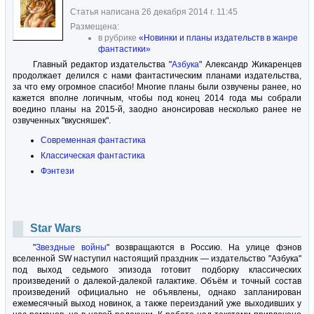
Статья написана 26 декабря 2014 г. 11:45
Размещена:
в рубрике
«Новинки и планы издательств в жанре
фантастики»
Главный редактор издательства "
Азбука
" Александр Жикаренцев
продолжает делился с нами фантастическим планами издательства,
за что ему огромное спасибо! Многие планы были озвучены ранее, но
кажется вполне логичным, чтобы под конец 2014 года мы собрали
воедино планы на 2015-й, заодно анонсировав несколько ранее не
озвученных "вкусняшек".
Современная фантастика
Классическая фантастика
Фэнтези
Star Wars
"
Звездные войны
" возвращаются в Россию. На улице фэнов
вселенной SW наступил настоящий праздник — издательство "Азбука"
под выход седьмого эпизода готовит подборку классических
произведений о далекой-далекой галактике. Объём и точный состав
произведений официально не объявлены, однако запланирован
ежемесячный выход новинок, а также переизданий уже выходивших у