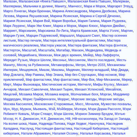
,
,
,
,
Малазан
Малазанская «Книга Павших»
Малазанская Книга Павших
Малерман
,
,
,
,
,
,
Маллерман
Мальчики в долине
Маниту
Манчесс
Мара и Морок
Маргарет Этвуд
,
,
,
,
Марго Лэнеган
Мари Бреннан
Марина Александрова
Марина Дробкова
Марина
,
,
,
,
Лезова
Марина Якушевская
Марина Ясинская
Марина и Сергей Дяченко
,
,
,
,
,
Мариня Ясинская
Мария Вой
Мария Воробьи
Мария Галина
Мария Руднева
,
,
,
,
,
Марк Лоуренс
Марк-Уве Клинг
Марка и Морок
Марко Клоос
Марлон Джеймс
,
,
,
,
,
,
Марриет
Марсианин
Марсианка Ло-Лита
Марта Краевская
Марта Уэллс
Мартин
,
,
,
,
Марцин Гузек
Марцин Подлевский
Маршалл
Маршалл Смит
Мастер осенних
,
,
,
листьев
Мастер печали
Мастера интеллектуальной фантастики
Мастера
,
,
,
,
магического реализма
Мастера ужасов
Мастера фантазии
Мастера фэнтези
,
,
,
,
,
,
Мастертон
Масштаб
Масштабa
Матабар
Махаон
Медведева
Медведь и
,
,
,
,
,
,
соловей
МедиаКнига
Меекхан
Меж двух времен
Мейер
Мер Лафферти
,
,
,
,
,
Мередит Рузью
Мерси Шелли
Месонье
Мессингем
Место последнее
Месть
,
,
,
,
,
Маниту
Месяц за Рубиконом
Метаморфозы
Метро
Метро 2033
Механизмы
,
,
,
,
,
,
,
Империи
Мещеряков
Миазм
Миазмы
Мидянин
Миллер-младший
Мир Джада
,
,
,
,
,
Мир Дэвлата
Мир Раммы
Мир Элана
Мир без Стругацких
Мир ноэмов
Мир
,
,
,
,
,
,
приключений
Мир фантастики
Мир фантастикм
Мир-Вок
Мир-Механизм
Мирер
,
,
,
,
,
Мирт
Миры Фьоновара
Мистические истории
Митчелл
Мифы Ктулху
Михаил
,
,
,
,
,
Анчаров
Михаил Савеличев
Михаил Тырин
Михаил Успенский
Михайлов
,
,
,
,
,
Мицелий
Мозаика Миров
Мозаика миров
Молчаливые боги
Морган
Мордимер
,
,
,
,
,
Маддердин
Морис Грайфенхаген
Моррис
Морские звезды
Морские звёзды
,
,
,
,
,
Москва Кассиопея
Московские Сторожевые
Мосс
Мочалов
Мужество похвалы
,
,
,
,
,
,
,
,
Мун
Мур
Муркок
Мьевиль
Мэй
Мэйберри
Мэлори
Мэри Дориа Расселл
Мэри
,
,
,
,
Робинетт Коваль
Мэри Стюарт
Мэри Шелли
Мэрион Зиммер Брэдли
Мэтью
,
,
,
,
,
,
Мэзэр
Н. К. Джемисин
Н.К. Джемисин
НФ
НФ-космоопера
На Запад от Запада
,
,
,
,
,
На волне шока
Наам
Надежда Попова
Надя Хедвиг
Наночума
Наследник
,
,
,
,
Каладана
Наслунд
Настоящая фантастика
Настоящий Киберпанк
Настоящий
,
,
,
,
киберпанк
Натали Абражевич
Наталия Осояну
Наталья Корсакова
Наталья