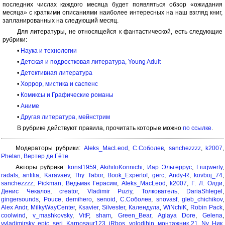
последних числах каждого месяца будет появляться обзор «ожидания
месяца» с краткими описаниями наиболее интересных на наш взгляд книг,
запланированных на следующий месяц.
Для литературы, не относящейся к фантастической, есть следующие
рубрики:
•
Наука и технологии
•
Детская и подростковая литература, Young Adult
•
Детективная литература
•
Хоррор, мистика и саспенс
•
Комиксы и Графические романы
•
Аниме
•
Другая литература, мейнстрим
В рубрике действуют правила, прочитать которые можно
по ссылке
.
Модераторы рубрики:
Aleks_MacLeod
,
С.Соболев
,
sanchezzzz
,
k2007
,
Phelan
,
Вертер де Гёте
Авторы рубрики:
konst1959
,
AkihitoKonnichi
,
Иар Эльтеррус
,
Liuqwerty
,
radals
,
antilia
,
Karavaev
,
Thy Tabor
,
Book_Expertof
,
gerc
,
Andy-R
,
kovboj_74
,
sanchezzzz
,
Pickman
,
Ведьмак Герасим
,
Aleks_MacLeod
,
k2007
,
Г. Л. Олди
,
Денис Чекалов
,
creator
,
Vladimir Puziy
,
Толкователь
,
DariaShlegel
,
gingersounds
,
Pouce
,
demihero
,
senoid
,
С.Соболев
,
snovasf
,
gleb_chichikov
,
Alex Andr
,
MilkyWayCenter
,
Ksavier
,
Silvester
,
Календула
,
WiNchiK
,
Robin Pack
,
coolwind
,
v_mashkovsky
,
VitP
,
sham
,
Green_Bear
,
Aglaya Dore
,
Gelena
,
vvladimirsky
,
epic_serj
,
Karnosaur123
,
iRbos
,
volodihin
,
монтажник 21
,
Ny
,
Ник.