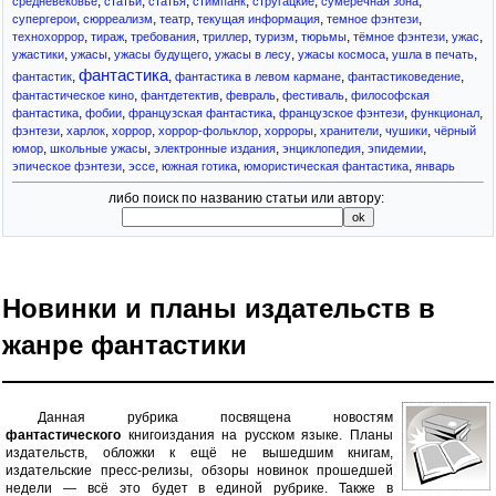
,
,
,
,
,
,
средневековье
статьи
статья
стимпанк
стругацкие
сумеречная зона
,
,
,
,
,
супергерои
сюрреализм
театр
текущая информация
темное фэнтези
,
,
,
,
,
,
,
,
технохоррор
тираж
требования
триллер
туризм
тюрьмы
тёмное фэнтези
ужас
,
,
,
,
,
,
ужастики
ужасы
ужасы будущего
ужасы в лесу
ужасы космоса
ушла в печать
фантастика
,
,
,
,
фантастик
фантастика в левом кармане
фантастиковедение
,
,
,
,
фантастическое кино
фантдетектив
февраль
фестиваль
философская
,
,
,
,
,
фантастика
фобии
французская фантастика
французское фэнтези
функционал
,
,
,
,
,
,
,
фэнтези
харлок
хоррор
хоррор-фольклор
хорроры
хранители
чушики
чёрный
,
,
,
,
,
юмор
школьные ужасы
электронные издания
энциклопедия
эпидемии
,
,
,
,
эпическое фэнтези
эссе
южная готика
юмористическая фантастика
январь
либо поиск по названию статьи или автору:
Новинки и планы издательств в
жанре фантастики
Данная рубрика посвящена новостям
фантастического
книгоиздания на русском языке. Планы
издательств, обложки к ещё не вышедшим книгам,
издательские пресс-релизы, обзоры новинок прошедшей
недели — всё это будет в единой рубрике. Также в