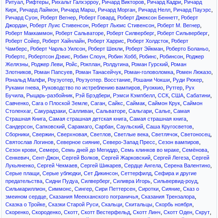
,
,
,
,
,
Ритуал
Рифтеры
Рихальт Галхэрроу
Ричард Викторов
Ричард Кадри
Ричард
,
,
,
,
,
,
Кирк
Ричард Лаймон
Ричард Марш
Ричард Морган
Ричард Нелл
Ричард Пауэрс
,
,
,
,
Ричард Суон
Роберт Вегнер
Роберт Говард
Роберт Джексон Беннетт
Роберт
,
,
,
,
Джордан
Роберт Луис Стивенсон
Роберт Льюис Стивенсон
Роберт М. Вегнер
,
,
,
,
Роберт Маккаммон
Роберт Сальваторе
Роберт Силверберг
Роберт Сильверберг
,
,
,
,
Роберт Сойер
Роберт Хайнлайн
Роберт Харрис
Роберт Холдсток
Роберт
,
,
,
,
,
Чамберс
Роберт Чарльз Уилсон
Роберт Шекли
Роберт Эйкман
Роберто Боланьо
,
,
,
,
,
,
Робертс
Робертсон Дэвис
Робин Слоун
Робин Хобб
Робинс
Робинсон
Роджер
,
,
,
,
,
,
Желязны
Роджер Леви
Ройс
Рокплан
Ролдугина
Роман Гурский
Роман
,
,
,
,
,
Злотников
Роман Папсуев
Роман Танасейчук
Роман-головоломка
Ромен Люказо
,
,
,
,
,
Рональд Малфи
Роузуотер
Роузуотер. Восстание
Рошани Чокши
Руди Рюкер
,
,
,
,
Руками гнева
Руководство по истреблению вампиров
Руоккио
Рутгер
Рух
,
,
,
,
,
,
,
Бучила
Рыцарь-разбойник
Рэй Брэдбери
Рэмси Кэмпбелл
ССК
США
Сабатини
,
,
,
,
,
,
Савченко
Сага о Плоской Земле
Саган
Сайкс
Саймак
Саймон Крук
Саймон
,
,
,
,
,
,
Столенхаг
Сакурадзаки
Салливан
Сальваторе
Сальгари
Салье
Самая
,
,
,
Страшная Книга
Самая страшная детская книга
Самая страшная книга
,
,
,
,
,
,
Сандерсон
Сапковский
Сарамаго
Сарбан
Саульский
Саша Кругосветов
,
,
,
,
,
,
,
Сборники
Свержин
Сверхновая
Светлов
Светлые века
Светлячок
Светоносец
,
,
,
,
Святослав Логинов
Северное сияние
Северо-Запад Пресс
Сезон вампиров
,
,
,
,
,
Сезон крови
Семеро
Семь дней до Мегиддо
Семь клинков во мраке
Семёнова
,
,
,
,
,
Сенкевич
Сент-Джон
Сергей Волков
Сергей Жарковский
Сергей Легеза
Сергей
,
,
,
,
,
Лукьяненко
Сергей Чекмаев
Сергей Шикарев
Сердце Ангела
Серена Валентино
,
,
,
,
Серые плащи
Серые ублюдки
Сет Дикинсон
Сеттерфилд
Сефира и другие
,
,
,
,
,
предательства
Сидни Пудуа
Силверберг
Силивра Игорь
Сильвервид-роуд
,
,
,
,
,
,
Сильмариллион
Симмонс
Сингер
Сири Петтерсен
Сиротки
Сияние
Сказ о
,
,
,
змеином сердце
Сказания Меекханского пограничья
Сказания Трензалора
,
,
,
,
,
Сказка о Тройке
Сказки Старой Руси
Скальци
Скитальцы
Скорбь ноября
,
,
,
,
,
,
,
Скоренко
Скороденко
Скотт
Скотт Вестерфельд
Скотт Линч
Скотт Оден
Скрут