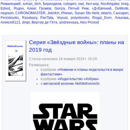
Романецкий
,
suhan_ilich
,
Берендеев
,
cubapro
,
vad
,
Кел-кор
,
Noctivigator
,
breg
,
Edred
,
Родон
,
Алекс Громов
,
Gonza
,
Пятый Рим
,
=Д=Евгений
,
DeMorte
,
negrash
,
CHRONOMASTER
,
Jekritch
,
Phelan
,
Susan Sto Helit
,
oktarin
,
Санскрит
,
Fenixbooks
,
Rasskazy
,
PanTata
,
Voyual
,
polynbooks
,
Rogal_Dorn
,
Альпака
,
Алексей121
,
dmpl
,
Вертер де Гёте
,
andreevaaa
,
Alex Provod
Серия «Звёздные войны»: планы на
AkihitoKonnic
2019 год
hi
Статья написана 18 января 2019 г. 16:29
Размещена:
в рубрике
«Новинки и планы издательств в жанре
фантастики»
в рубрике
«Издательство «Азбука»
в
авторской колонке AkihitoKonnichi