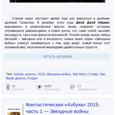
Совсем скоро настанет время ещё раз вернуться в далёкую-
далёкую Галактику. В декабре этого года
Джей Джей Абрамс
,
вернувшись в режиссёрское кресло, вновь повернёт историю,
случившуюся давным-давно, в новое русло, что, само собой, вызовет
как радость, так и гнев фанатов вселенной. Чтение всегда лучше любых
баталий – звёздных или в интернете: новые книги серии «Звёздные
войны» помогут примириться с тем, куда ведёт новый Канон этот
огромный мир, населённый мириадами удивительных существ.
читать целиком
Тэги:
Азбука
,
анонсы
,
2019
,
Звёздные войны
,
Star Wars
,
Стовер
,
Зан
,
Фрай
,
Доусон
,
Голден
43
3456
17
спасибо!
просмотры
комментарии
Фантастическая «Азбука» 2015.
Dark Andrew
часть 1 — Звездные войны