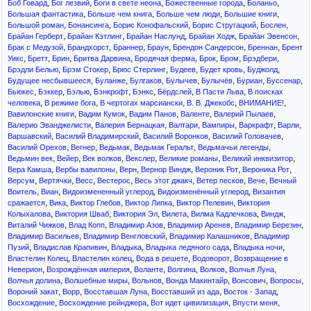
,
,
,
,
,
Боб Говард
Бог лезвий
Боги в свете неона
Божественные города
Боланьо
,
,
,
,
Большая фантастика
Больше чем книга
Больше чем люди
Большие книги
,
,
,
,
,
Большой роман
Бонансинга
Борис Конофальский
Борис Стругацкий
Бослен
,
,
,
,
,
Брайан Герберт
Брайан Кэтлинг
Брайан Наслунд
Брайан Ходж
Брайан Эвенсон
,
,
,
,
,
,
Брак с Медузой
Брандхорст
Браннер
Браун
Брендон Сандерсон
Бреннан
Брент
,
,
,
,
,
,
,
,
Уикс
Бретт
Брин
Бритва Дарвина
Бродячая ферма
Брок
Бром
Брэдбери
,
,
,
,
,
,
Брэдли Белью
Брэм Стокер
Брюс Стерлинг
Будеев
Будет кровь
Буджолд
,
,
,
,
,
,
,
Будущее несбывшееся
Буланже
Булгаков
Булычев
Булычёв
Буриан
Буссенар
,
,
,
,
,
,
,
Бьюкес
Бэккер
Бэлью
Бэнкрофт
Бэнкс
Бёрдслей
В Пасти Льва
В поисках
,
,
,
,
,
человека
В режиме бога
В чертогах марсиански
В. В. Джекобс
ВНИМАНИЕ!
,
,
,
,
,
Вавилонские книги
Вадим Кумок
Вадим Панов
Валенте
Валерий Пылаев
,
,
,
,
,
,
Валерио Эванджелисти
Валерия Бернацкая
Валтари
Вампиры
Варкрафт
Варли
,
,
,
,
Варшавский
Василий Владимирский
Василий Воронков
Василий Головачев
,
,
,
,
,
Василий Орехов
Вегнер
Ведьмак
Ведьмак Геральт
Ведьмачьи легенды
,
,
,
,
,
,
Ведьмин век
Вейер
Век волков
Векслер
Великие романы
Великий инквизитор
,
,
,
,
,
,
Вера Камша
Вербы вавилоны
Верн
Вернор Виндж
Вероник Рот
Вероника Рот
,
,
,
,
,
,
,
Версум
Вертячки
Весс
Вестерос
Весь этот джакч
Ветер песков
Вече
Вечный
,
,
,
,
Воитель
Виан
Видоизмененный углерод
Видоизменённый углерод
Византия
,
,
,
,
,
сражается
Вика
Виктор Глебов
Виктор Липка
Виктор Пелевин
Виктория
,
,
,
,
,
,
Колыхалова
Виктория Шваб
Виктория Эл
Вилета
Вилма Кадлечкова
Виндж
,
,
,
,
,
Виталий Чижков
Влад Копп
Владимир Азов
Владимир Аренев
Владимир Березин
,
,
,
Владимир Васильев
Владимир Венгловский
Владимир Калашников
Владимир
,
,
,
,
,
Пузий
Владислав Крапивин
Владыка
Владыка ледяного сада
Владыка ночи
,
,
,
,
Властелин Колец
Властелин колец
Вода в решете
Водоворот
Возвращение в
,
,
,
,
,
,
Неверион
Возрождённая империя
Воланте
Волгина
Волков
Волчья Луна
,
,
,
,
,
,
Волчья долина
Волшебные миры
Вольнов
Вонда Макинтайр
Вонсович
Вопросы
,
,
,
,
,
Вороний закат
Ворр
Восставшая Луна
Восставший из ада
Восток - Запад
,
,
,
,
Восхождение
Восхождение рейнджера
Вот идет цивилизация
Впусти меня