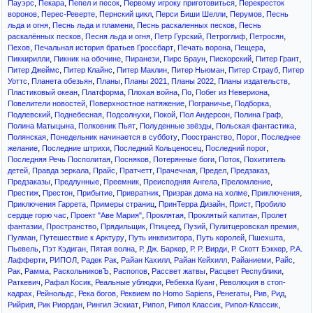
,
,
,
,
Пауэрс
Пекара
Пепел и песок
Первому игроку приготовиться
Перекресток
,
,
,
,
,
воронов
Перес-Реверте
Пернский цикл
Перси Биши Шелли
Перумов
Песнь
,
,
,
льда и огня
Песнь льда и пламени
Песнь раскаленных песков
Песнь
,
,
,
,
,
раскалённых песков
Песня льда и огня
Петр Гурский
Петроглиф
Петросян
,
,
,
,
Пехов
Печальная история братьев Гроссбарт
Печать ворона
Пещера
,
,
,
,
,
,
Пиккирилли
Пикник на обочине
Пиранези
Пирс Браун
Пискорский
Питер Грант
,
,
,
,
,
Питер Джеймс
Питер Клайнс
Питер Маклин
Питер Ньюман
Питер Страуб
Питер
,
,
,
,
,
,
Уоттс
Планета обезьян
Планы
Планы 2021
Планы 2022
Планы издательств
,
,
,
,
,
Пластиковый океан
Платформа
Плохая война
По
Побег из Невериона
,
,
,
,
Повелители новостей
Поверхностное натяжение
Пограничье
Подборка
,
,
,
,
,
,
Подлевский
Поднебесная
Подсолнухи
Покой
Пол Андерсон
Полина Граф
,
,
,
,
Полина Матыцына
Полковник Пьят
Полуденные звёзды
Польская фантастика
,
,
,
,
Полянская
Понедельник начинается в субботу
Поостранство
Порог
Последнее
,
,
,
,
желание
Последние штрихи
Последний Кольценосец
Последний порог
,
,
,
,
Последняя Речь Посполитая
Посняков
Потерянные боги
Поток
Похититель
,
,
,
,
,
,
,
детей
Правда зеркала
Прайс
Пратчетт
Прачечная
Предел
Предзаказ
,
,
,
,
,
Предзаказы
Предлунные
Преемник
Преисподняя Ангела
Преломление
,
,
,
,
,
,
Престиж
Престон
Прибытие
Привратник
Призрак дома на холме
Приключения
,
,
,
,
Приключения Гаррета
Примеры страниц
ПринТерра Дизайн
Прист
Пробило
,
,
,
,
сердце горю час
Проект "Аве Мария"
Проклятая
Проклятый капитан
Пролет
,
,
,
,
,
,
фантазии
Пространство
Прядильщик
Птицеед
Пузий
Пулитцеровская премия
,
,
,
,
,
Пулман
Путешествие к Арктуру
Путь инквизитора
Путь королей
Пшехшта
,
,
,
,
,
,
Пьевель
Пэт Кэдиган
Пятая волна
Р. Дж. Баркер
Р. Р. Вирди
Р. Скотт Бэккер
Р.А.
,
,
,
,
,
,
,
Лафферти
РИПОЛ
Радек Рак
Райан Кахилл
Райан Кейхилл
Райаниеми
Райс
,
,
,
,
,
,
Рак
Рамма
РаскольниковЪ
Распопов
Рассвет жатвы
Расцвет Республики
,
,
,
,
Раткевич
Рафал Косик
Реальные ублюдки
Ребекка Куанг
Революция в стоп-
,
,
,
,
,
,
,
кадрах
Рейнольдс
Река богов
Реквием по Homo Sapiens
Ренегаты
Рив
Рид
,
,
,
,
,
,
Рийрия
Рик Риордан
Рингил Эскиат
Рипол
Рипол Классик
Рипол-Классик