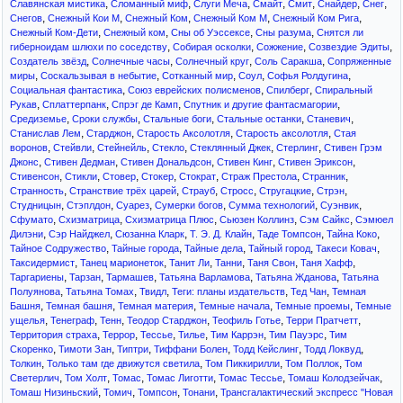
,
,
,
,
,
,
,
Славянская мистика
Сломанный миф
Слуги Меча
Смайт
Смит
Снайдер
Снег
,
,
,
,
,
Снегов
Снежный Кои М
Снежный Ком
Снежный Ком М
Снежный Ком Рига
,
,
,
,
Снежный Ком-Дети
Снежный ком
Сны об Уэссексе
Сны разума
Снятся ли
,
,
,
,
гиберноидам шлюхи по соседству
Собирая осколки
Сожжение
Созвездие Эдиты
,
,
,
,
Создатель звёзд
Солнечные часы
Солнечный круг
Соль Саракша
Сопряженные
,
,
,
,
,
миры
Соскальзывая в небытие
Сотканный мир
Соул
Софья Ролдугина
,
,
,
Социальная фантастика
Союз еврейских полисменов
Спилберг
Спиральный
,
,
,
,
Рукав
Сплаттерпанк
Спрэг де Камп
Спутник и другие фантасмагории
,
,
,
,
,
Средиземье
Сроки службы
Стальные боги
Стальные останки
Станевич
,
,
,
,
Станислав Лем
Старджон
Старость Аксолотля
Старость аксолотля
Стая
,
,
,
,
,
,
воронов
Стейвли
Стейнейль
Стекло
Стеклянный Джек
Стерлинг
Стивен Грэм
,
,
,
,
,
Джонс
Стивен Дедман
Стивен Дональдсон
Стивен Кинг
Стивен Эриксон
,
,
,
,
,
,
,
Стивенсон
Стикли
Стовер
Стокер
Стократ
Страж Престола
Странник
,
,
,
,
,
,
Странность
Странствие трёх царей
Страуб
Стросс
Стругацкие
Стрэн
,
,
,
,
,
,
Студницын
Стэплдон
Суарез
Сумерки богов
Сумма технологий
Суэнвик
,
,
,
,
,
Сфумато
Схизматрица
Схизматрица Плюс
Сьюзен Коллинз
Сэм Сайкс
Сэмюел
,
,
,
,
,
,
Дилэни
Сэр Найджел
Сюзанна Кларк
Т. Э. Д. Клайн
Таде Томпсон
Тайна Коко
,
,
,
,
,
Тайное Содружество
Тайные города
Тайные дела
Тайный город
Такеси Ковач
,
,
,
,
,
,
Таксидермист
Танец марионеток
Танит Ли
Танни
Таня Свон
Таня Хафф
,
,
,
,
,
Таргариены
Тарзан
Тармашев
Татьяна Варламова
Татьяна Жданова
Татьяна
,
,
,
,
,
Полуянова
Татьяна Томах
Твидл
Теги: планы издательств
Тед Чан
Темная
,
,
,
,
,
Башня
Темная башня
Темная материя
Темные начала
Темные проемы
Темные
,
,
,
,
,
,
ущелья
Тенеграф
Тенн
Теодор Старджон
Теофиль Готье
Терри Пратчетт
,
,
,
,
,
,
Территория страха
Террор
Тессье
Тилье
Тим Каррэн
Тим Пауэрс
Тим
,
,
,
,
,
,
Скоренко
Тимоти Зан
Типтри
Тиффани Болен
Тодд Кейслинг
Тодд Локвуд
,
,
,
,
Толкин
Только там где движутся светила
Том Пиккирилли
Том Поллок
Том
,
,
,
,
,
,
Светерлич
Том Холт
Томас
Томас Лиготти
Томас Тессье
Томаш Колодзейчак
,
,
,
,
Томаш Низиньский
Томич
Томпсон
Тонани
Трансгалактический экспресс "Новая