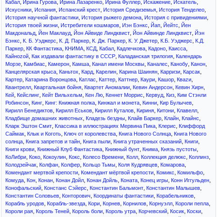
,
,
,
,
,
,
Кабал
Ирина Гурова
Ирина Лазаренко
Ирина Фуллер
Искажение
Искатель
,
,
,
,
,
Искусники
Испания
Испанский крест
История Средиземья
История Тенделео
,
,
,
История научной фантастики
История рыжего демона
История с привидениями
,
,
,
,
,
История твоей жизни
Истребители кошмаров
Иэн Бэнкс
Йап
Йейтс
Йен
,
,
,
,
Макдональд
Йен Маклауд
Йон Айвиде Линдквист
Йон Айвинде Линдквист
Йэн
,
,
,
,
,
,
Бэнкс
К. Б. Уэджерс
К. Д. Паркер
К. Дж. Паркер
К. У. Джетер
К.Б. Уэджерс
К.Д.
,
,
,
,
,
,
,
,
Паркер
КК Фантастика
КНИМА
КСД
Кабал
Кадлечкова
Кадоно
Каисса
,
,
,
Кайноzой
Как издавали фантастику в СССР
Каладанская трилогия
Календарь
,
,
,
,
,
,
,
,
Морзе
Камбиас
Камерон
Камша
Канал имени Москвы
Каналес
Канобу
Канон
,
,
,
,
,
,
,
Канцелярская крыса
Каньтох
Кард
Карелин
Карина Шаинян
Карризи
Карсак
,
,
,
,
,
,
,
,
Картер
Катарина Воронцова
Катлас
Каттер
Каттнер
Каури
Кашор
Кваzи
,
,
,
,
,
Квантрелл
Квартальная бойня
Квартет Аномалии
Кевин Андерсон
Кевин Хирн
,
,
,
,
,
,
,
Кей
Кейслинг
Кейт Вильхельм
Кен Лю
Кеннет Моррис
Кервуд
Киз
Ким Стэнли
,
,
,
,
,
,
Робинсон
Кинг
Кинг: Книжная полка
Кинжал и монета
Кинни
Кир Булычев
,
,
,
,
,
,
Кирилл Бенедиктов
Кирилл Еськов
Кирилл Куталов
Кириня
Китони
Клавелл
,
,
,
,
,
Кладбище домашних животных
Кладезь бездны
Клайв Баркер
Клайн
Клайнс
,
,
,
Кларк Эштон Смит
Классика в иллюстрациях Мервина Пика
Клерис
Клиффорд
,
,
,
,
Саймак
Клык и Коготь
Ключ от королевства
Книга Нового Солнца
Книга Нового
,
,
,
,
,
солнца
Книга запретов и тайн
Книга пыли
Книга утраченных сказаний
Книги
,
,
,
,
,
Книги крови
Книжный Клуб Фантастика
Книжный бунт
Книма
Князь пустоты
,
,
,
,
,
,
,
,
КоЛибри
Коко
Кокоулин
Кокс
Колесо Времени
Колл
Коллекция делюкс
Коллинз
,
,
,
,
,
,
Колодзейчак
Колфан
Колфер
Кольцо Тьмы
Коля Кудрявцев
Комарова
,
,
,
,
Комендант мертвой крепости
Комендант мёртвой крепости
Комикс
Комильфо
,
,
,
,
,
,
,
,
Комуда
Кон
Конан
Конан Дойл
Конан Дойль
Коната
Конец игры
Конн Иггульден
,
,
,
,
Конофальский
Констанс Сэйерс
Константин Бальмонт
Константин Малышев
,
,
,
,
Константин Соловьев
Конторович
Координаты фантастики
Корабельников
,
,
,
,
,
,
,
Корабль уродов
Корабль-звезда
Кори
Корнев
Корнилов
Корнуэлл
Короли пепла
,
,
,
,
,
,
,
Короли рая
Король Теней
Король боли
Король утра
Корчевский
Косик
Коски