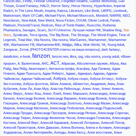
,
,
,
,
,
Fanzon.doc
Firefly
Firestar Universe
Forgotten Realms
Games Workshop
Gav
,
,
,
,
,
,
Thorpe
Grand Fantasy
HALO
Horror Story
Horus Heresy
Hyperfiction
Imperial
,
,
,
,
,
,
,
,
Radch
In The Lions Mouth
Inspiria
Kaissa
Librarium
Like Book
LitRPG
Livebook
,
,
,
,
,
,
,
Mainstream
Mark Of Calth
Michael Flynn
Michael Moorcock
Mondo9
NARR8
NEO
,
,
,
,
,
,
,
Neoclassic
New Adult
New Weird
Nova Fiction
OVUM
Olivier Ledroit
Pariah
,
,
,
,
,
Platinum
Pocket&Travel
Redrum
Rise of Tomb Raider
Ruocchio
Ruthenia
,
,
,
,
,
Phantastica
Savages
Scars
Sci-Fi Universe. Лучшая новая НФ
Shadow King
Star
,
,
,
,
,
,
Wars
Syndicate
Terra Ignota
The Big Book
The Strange
The World Engine
Time of
,
,
,
,
,
,
Legends
Total War
Vita Nostra
Vita nostra
WarGames
Warhammer
Warhammer
,
,
,
,
,
,
,
,
40K
Warhammer FB
Warhammer40K
Widjigo
Wika
Wok-World
YA
Young Adult
,
,
,
,
Zangavar
Zотов
[PHOTO4CENTER:ответы на ваши вопросы]
dark fantasy
fanzon
,
,
,
,
,
,
,
,
datafiction
e-book
fanzon.neo
libra
rpg
vita nostra
young adult
«Воин-
АСТ
,
,
,
,
,
,
,
пророк»
А. Валентинов
АНС
Абрахам
Абсолютное оружие
Абука
Ава
,
,
,
,
,
,
Райд
Ава Рейд
Авантюрист
Автокатастрофа
Агасфер
Ада Палмер
Адам
,
,
,
,
,
,
Нэвилл
Адам Пшехшта
Адам Робертс
Адамс
Адмирал
Адриан
Адриан
Азбука
,
,
,
,
,
Чайковски
Адриан Чайковский
Азбука скоро
Азбука-Аттикус
Азбука-
,
,
,
,
,
,
бестселлер
Азбука-фэнтези
Айзек Азимов
Айлингтон
Академия
Аква
Алан
,
,
,
,
,
,
Кубатиев
Алан Ли
Алан Мур
Аластер Рейнольдс
Алекс Алис
Алекс Анжело
,
,
,
,
,
Алекс Верус
Алекс Кош
Алекс Лэмб
Алекс Маршалл
Александер
Александр
,
,
,
,
Бачило
Александр Беляев
Александр Варакин
Александр Волков
Александр
,
,
,
,
Глазырин
Александр Громов
Александр Золотько
Александр Мазин
Александр
,
,
,
,
Марков
Александр Матюхин
Александр Поболелов
Александр Подольский
,
,
,
,
Александр Продан
Александр Прозоров
Александр Речкин
Александр Сорочан
,
,
,
Александр Тюрин
Александр Филиппов-Чехов
Александра Голикова
Александра
,
,
,
,
,
Костина
Алексей Верт
Алексей Караваев
Алексей Лотерман
Алексей Пехов
,
,
,
,
Алексей Провоторов
Ален Дамазио
Алена Волгина
Алена и Аспирин
Алехандро
,
,
,
,
,
Ходоровски
Аллан Квотермейн
Аллоды
Алма Катсу
Алое восстание
Алые