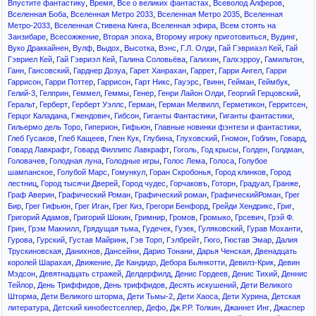
,
,
,
,
Впустите фантастику
Время
Все о великих фантастах
Всеволод Алферов
,
,
,
Вселенная Боба
Вселенная Метро 2033
Вселенная Метро 2035
Вселенная
,
,
,
Метро-2033
Вселенная Стивена Кинга
Вселенная эфира
Всем стоять на
,
,
,
,
,
Занзибаре
Всесожжение
Вторая эпоха
Второму игроку приготовиться
Вудинг
,
,
,
,
,
,
,
Вуко Драккайнен
Вулф
Выдох
Высотка
Вэнс
Г.Л. Олди
Гай Гэвриаэл Кей
Гай
,
,
,
,
,
,
Гэвриел Кей
Гай Гэвриэл Кей
Галина Соловьёва
Галихин
Галхэрроу
Гамильтон
,
,
,
,
,
,
Ганн
Гансовский
Гарднер Дозуа
Гарет Ханрахан
Гаррет
Гарри Ангел
Гарри
,
,
,
,
,
,
,
,
Гаррисон
Гарри Поттер
Гаррисон
Гарт Никс
Гауэрс
Гвинн
Гейман
Геймбук
,
,
,
,
,
,
,
Гелий-3
Гелприн
Геммел
Геммы
Генер
Генри Лайон Олди
Георгий Герцовский
,
,
,
,
,
,
,
Геральт
Герберт
Герберт Уэллс
Герман
Герман Мелвилл
Герметикон
Герритсен
,
,
,
,
,
Герцог Каладана
Гжендович
Гибсон
Гиганты Фантастики
Гиганты фантастики
,
,
,
,
Гильермо дель Торо
Гиперион
Гифьюн
Главные новинки фэнтези и фантастики
,
,
,
,
,
,
,
,
Глеб Гусаков
Глеб Кащеев
Глен Кук
Глубина
Глуховский
Гномон
Гоблин
Говард
,
,
,
,
,
,
Говард Лавкрафт
Говард Филлипс Лавкрафт
Гоголь
Год крысы
Голден
Голдман
,
,
,
,
,
Головачев
Голодная луна
Голодные игры
Голос Лема
Голоса
Голубое
,
,
,
,
,
шампанское
Голубой Марс
Гомункул
Горан Скробонья
Город клинков
Город
,
,
,
,
,
,
,
лестниц
Город тысячи Дверей
Город чудес
Горчаковъ
Готорн
Градуал
Гранже
,
,
,
,
Граф Аверин
Графический Роман
Графический роман
ГрафическийРоман
Грег
,
,
,
,
,
,
,
Бир
Грег Гифьюн
Грег Иган
Грег Киз
Грегори Бенфорд
Грейди Хендрикс
Григ
,
,
,
,
,
,
Григорий Адамов
Григорий Шокин
Гримнир
Громов
Громыко
Грсевич
Грэй Ф.
,
,
,
,
,
,
,
Грин
Грэм Макнилл
Грядущая тьма
Гудечек
Гузек
Гуляковский
Гурав Моханти
,
,
,
,
,
,
,
Гурова
Гурский
Густав Майринк
Гэв Торп
Гэлбрейт
Гюго
Гюстав Эмар
Далия
,
,
,
,
,
Трускиновская
Данихнов
Дансейни
Дарио Тонани
Дарья Ченская
Двенадцать
,
,
,
,
,
королей Шарахая
Движение
Де Кандидо
Дебора Бьянкотти
Девилз-Крик
Девин
,
,
,
,
,
Мэдсон
Девятнадцать стражей
Делдерфилд
Денис Гордеев
Денис Тихий
Деннис
,
,
,
,
Тейлор
День Триффидов
День триффидов
Десять искушений
Дети Великого
,
,
,
,
,
Шторма
Дети Великого шторма
Дети Тьмы-2
Дети Хаоса
Дети Хурина
Детская
,
,
,
,
,
литература
Детский кинобестселлер
Дефо
Дж.Р.Р. Толкин
Джаннет Инг
Джаспер