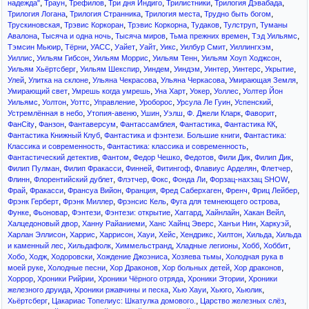
,
,
,
,
,
,
надежда"
Траун
Трефилов
Три дня Индиго
Трилистники
Трилогия Дэвабада
,
,
,
,
Трилогия Логана
Трилогия Странника
Трилогия места
Трудно быть богом
,
,
,
,
,
Трускиновская
Трэвис Коркоран
Трэвис Коркорна
Тудаков
Тулструп
Туманы
,
,
,
,
,
Авалона
Тысяча и одна ночь
Тысяча миров
Тьма прежних времен
Тэд Уильямс
,
,
,
,
,
,
,
,
Тэмсин Мьюир
Тёрни
УАСС
Уайет
Уайт
Уикс
Уилбур Смит
Уиллингхэм
,
,
,
,
,
Уиллис
Уильям Гибсон
Уильям Моррис
Уильям Тенн
Уильям Хоуп Ходжсон
,
,
,
,
,
,
,
Уильям Хьёртсберг
Уильям Шекспир
Уиндем
Уиндэм
Уинтер
Уинтерс
Укрытие
,
,
,
,
,
Улей
Улитка на склоне
Ульяна Чекрасова
Ульяна Черкасова
Умирающая Земля
,
,
,
,
,
Умирающий свет
Умрешь когда умрешь
Уна Харт
Уокер
Уоллес
Уолтер Йон
,
,
,
,
,
,
,
Уильямс
Уолтон
Уоттс
Управление
Уроборос
Урсула Ле Гуин
Успенский
,
,
,
,
,
,
Устремлённая в небо
Утопия-авеню
Ушин
Уэлш
Ф. Джели Кларк
Фаворит
,
,
,
,
,
,
ФанCity
Фанзон
Фантаверсум
Фантассамблея
Фантастика
Фантастика КК
,
,
Фантастика Книжный Клуб
Фантастика и фэнтези. Большие книги
Фантастика:
,
,
Классика и современность
Фантастика: классика и современность
,
,
,
,
,
,
Фантастический детектив
Фантом
Федор Чешко
Федотов
Фили Дик
Филип Дик
,
,
,
,
,
,
Филип Пулман
Филип Фракасси
Финней
Фитингоф
Флавиус Арделян
Флетчер
,
,
,
,
,
,
Флинн
Флорентийский дублет
Флэтчер
Фокс
Фонда Ли
Форзац-нахзац SHOW
,
,
,
,
,
,
,
Фрай
Фракасси
Франсуа Вийон
Франция
Фред Саберхаген
Френч
Фриц Лейбер
,
,
,
,
Фрэнк Герберт
Фрэнк Миллер
Фрэнсис Кель
Фуга для темнеющего острова
,
,
,
,
,
,
,
Функе
Фьоновар
Фэнтези
Фэнтези: открытие
Хаггард
Хайнлайн
Хакан Вейл
,
,
,
,
,
Халцедоновый двор
Ханну Райаниеми
Ханс Хайнц Эверс
Ханъи Нин
Харкуэй
,
,
,
,
,
,
,
,
Харлан Эллисон
Харрис
Харрисон
Хауи
Хейс
Хендрикс
Хилтон
Хильда
Хильда
,
,
,
,
,
,
и каменный лес
Хильдафолк
Химмельстранд
Хладные легионы
Хобб
Хоббит
,
,
,
,
,
Хобо
Ходж
Ходоровски
Хождение Джоэниса
Хозяева тьмы
Холодная рука в
,
,
,
,
,
моей руке
Холодные песни
Хор Драконов
Хор больных детей
Хор драконов
,
,
,
,
Хоррор
Хроники Рийрии
Хроники Чёрного отряда
Хроники Этории
Хроники
,
,
,
,
,
железного друида
Хроники ржавчины и песка
Хью Хауи
Хьюго
Хьюлик
,
,
,
Хьёртсберг
Цакариас Топелиус: Шкатулка домового.
Царство железных слёз