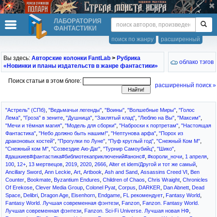
ЛАБОРАТОРИЯ
ФАНТАСТИКИ
поиск по жанру
расширенный
Вы здесь:
Авторские колонки FantLab
>
Рубрика
облако тэгов
«Новинки и планы издательств в жанре фантастики»
Поиск статьи в этом блоге:
расширенный поиск »
,
,
,
,
"Астрель" (СПб)
"Ведьмачьи легенды"
"Воины"
"Волшебные Миры"
"Голос
,
,
,
,
,
,
Лема"
"Гроза" в зените
"Душница"
"Заклятый клад"
"Люблю на Вы"
"Максим"
,
,
,
"Мечи и тёмная магия"
"Модель для сборки"
"Наброски к портретам"
"Настоящая
,
,
,
Фантастика"
"Небо должно быть нашим!"
"Нептунова арфа"
"Порох из
,
,
,
,
драконовых костей"
"Прогулки по Луне"
"Пуф круглый год"
"Снежный Ком М"
,
,
,
,
"Снежный ком М"
"Созвездие Аю-Даг"
"Турнир Самоубийц"
"Шико"
,
,
,
#дашкиев#фантастика#библиотекаприключений#анонс#
#короли_ночи
1 апреля
,
,
,
,
,
,
,
100
12+
13 мертвецов
2019
2020
2666
Alter et idem/Другой и тот же самый
,
,
,
,
,
,
Ancillary Sword
Ann Leckie
Art
Artbook
Ash and Sand
Assassins Creed VI
Ben
,
,
,
,
,
Counter
Bookmate
Byzantium Endures
Children of Chaos
Chris Wraight
Chronicles
,
,
,
,
,
,
Of Erekose
Clever Media Group
Colonel Pyat
Corpus
DARKER
Dan Abnett
Dead
,
,
,
,
,
,
,
Space
Delibri
Dragon Age
Eisenhorn
Endgame
FL рекомендует
Fantasy World
,
,
Fantasy World. Лучшая современная фэнтези
Fanzon
Fanzon. Fantasy World.
,
,
Лучшая современная фэнтези
Fanzon. Sci-Fi Universe. Лучшая новая НФ