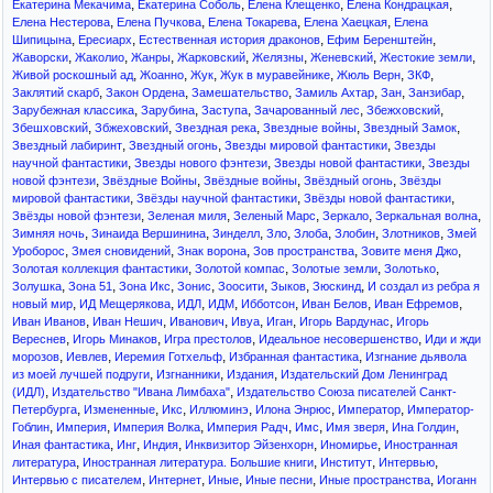
,
,
,
,
Екатерина Мекачима
Екатерина Соболь
Елена Клещенко
Елена Кондрацкая
,
,
,
,
Елена Нестерова
Елена Пучкова
Елена Токарева
Елена Хаецкая
Елена
,
,
,
,
Шипицына
Ересиарх
Естественная история драконов
Ефим Беренштейн
,
,
,
,
,
,
,
Жаворски
Жаколио
Жанры
Жарковский
Желязны
Женевский
Жестокие земли
,
,
,
,
,
,
Живой роскошный ад
Жоанно
Жук
Жук в муравейнике
Жюль Верн
ЗКФ
,
,
,
,
,
,
Заклятий скарб
Закон Ордена
Замешательство
Замиль Ахтар
Зан
Занзибар
,
,
,
,
,
Зарубежная классика
Зарубина
Заступа
Зачарованный лес
Збежховский
,
,
,
,
,
Збешховский
Збжеховский
Звездная река
Звездные войны
Звездный Замок
,
,
,
Звездный лабиринт
Звездный огонь
Звезды мировой фантастики
Звезды
,
,
,
научной фантастики
Звезды нового фэнтези
Звезды новой фантастики
Звезды
,
,
,
,
новой фэнтези
Звёздные Войны
Звёздные войны
Звёздный огонь
Звёзды
,
,
,
мировой фантастики
Звёзды научной фантастики
Звёзды новой фантастики
,
,
,
,
,
Звёзды новой фэнтези
Зеленая миля
Зеленый Марс
Зеркало
Зеркальная волна
,
,
,
,
,
,
,
Зимняя ночь
Зинаида Вершинина
Зинделл
Зло
Злоба
Злобин
Злотников
Змей
,
,
,
,
,
Уроборос
Змея сновидений
Знак ворона
Зов пространства
Зовите меня Джо
,
,
,
,
Золотая коллекция фантастики
Золотой компас
Золотые земли
Золотько
,
,
,
,
,
,
,
Золушка
Зона 51
Зона Икс
Зонис
Зоосити
Зыков
Зюскинд
И создал из ребра я
,
,
,
,
,
,
,
новый мир
ИД Мещерякова
ИДЛ
ИДМ
Ибботсон
Иван Белов
Иван Ефремов
,
,
,
,
,
,
Иван Иванов
Иван Нешич
Иванович
Ивуа
Иган
Игорь Вардунас
Игорь
,
,
,
,
Вереснев
Игорь Минаков
Игра престолов
Идеальное несовершенство
Иди и жди
,
,
,
,
морозов
Иевлев
Иеремия Готхельф
Избранная фантастика
Изгнание дьявола
,
,
,
из моей лучшей подруги
Изгнанники
Издания
Издательский Дом Ленинград
,
,
(ИДЛ)
Издательство "Ивана Лимбаха"
Издательство Союза писателей Санкт-
,
,
,
,
,
,
Петербурга
Измененные
Икс
Иллюминэ
Илона Энрюс
Император
Император-
,
,
,
,
,
,
,
Гоблин
Империя
Империя Волка
Империя Радч
Имс
Имя зверя
Ина Голдин
,
,
,
,
,
Иная фантастика
Инг
Индия
Инквизитор Эйзенхорн
Иномирье
Иностранная
,
,
,
,
литература
Иностранная литература. Большие книги
Институт
Интервью
,
,
,
,
,
Интервью с писателем
Интернет
Иные
Иные песни
Иные пространства
Иоганн