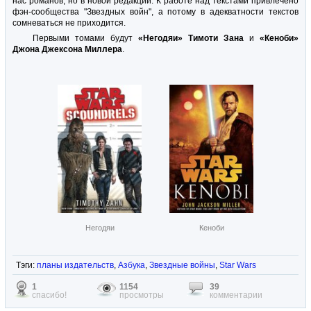
нас романов, но в новой редакции. К работе над текстами привлечено
фэн-сообщества "Звездных войн", а потому в адекватности текстов
сомневаться не приходится.
Первыми томами будут
«Негодяи» Тимоти Зана
и
«Кеноби»
Джона Джексона Миллера
.
Негодяи
Кеноби
Тэги:
планы издательств
,
Азбука
,
Звездные войны
,
Star Wars
1
1154
39
спасибо!
просмотры
комментарии