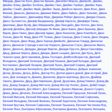
,
,
,
,
,
,
Ффорде
Джастин Колл
Джастин Кронин
Джезебел Морган
Джейкобс
Джейкс
,
,
,
,
,
Джеймс Блиш
Джеймс Блэйлок
Джеймс Ганн
Джеймс Герберт
Джеймс Кори
,
,
,
,
,
Джеймс Смайт
Джеймс Фрай
Джеймс Эшер
Джейсон Арнопп
Джек Вэнс
Джек
,
,
,
,
,
,
Финней
Джексон
Джемисин
Джемма Файлс
Джен Лайонс
Джен Уильямс
Дженн
,
,
,
,
,
Лайонс
Дженнингс
Дженнифер Морг
Джереми Роберт Джонсон
Джерри Олшен
,
,
,
,
Джесс Буллингтон
Джефф Вандермеер
Джефф Карлсон
Джеффри Томас
,
,
,
,
,
,
Джиллиан
Джин Вулф
Джо Аберкромби
Джо Лансдейл
Джо Уолтон
Джо Хилл
,
,
,
,
Джозеф Дилейни
Джозеф Шеридан Ле Фаню
Джон Бакен
Джон Браннер
Джон
,
,
,
,
,
Варли
Джон Гвинн
Джон Джозеф Адамс
Джон Коннолли
Джон Кэмпбелл
Джон
,
,
,
,
,
,
Лэнган
Джон М. Форд
Джон Р.Р. Толкин
Джон Скальци
Джон Стикли
Джон Уиндем
,
,
,
,
Джон Уиндэм
Джон Форд
Джон Хорнор Джейкобс
Джонатан Говард
Джонатан
,
,
,
,
Джэнз
Джонатан Стрендж и мистер Норрелл
Джонатан Стрэн
Джонатан Френч
,
,
,
,
,
,
Джонс
Джонсон
Джордан
Джордж Мартин
Джордж Оруэлл
Джоуи Грасеффа
,
,
,
,
,
,
,
Джуд
Дивные берега
Дивуа
Дикари
Дикие сыщики
Дилэни
Дин Кунц
Дитя
,
,
,
,
Чумного края
Дитя приливов
Длань Господня
ДляВсехВозрастов
Дмитрий
,
,
,
,
Володихин
Дмитрий Зеленцов
Дмитрий Казаков
Дмитрий Колодан
Дмитрий
,
,
,
,
Костюкевич
Дмитрий Лазарев
Дмитрий Лукин
Дмитрий Скирюк
Дмитрий
,
,
,
,
,
Федотов
Дневники Киллербота
Дни Киберабада
Добиньи
Добрые знамения
,
,
,
,
,
,
,
Дозор
Дозоры
Дозуа
Дойль
Доктор Кто
Долгая дорога домой
Дом историй
Дом
,
,
,
,
,
,
окон
Дом экзорциста
Домино
Доннелли
Дороги мертвеца
Доусон
Драйвер
,
,
,
,
,
,
,
Заката
Драконы
Друд
Дрю Карпишин
Дукай
Дуурсима
Дэвид Геммел
Дэвид Дж.
,
,
,
,
,
,
Шоу
Дэвид Зинделл
Дэвид Митчелл
Дэвид Фостер Уоллес
Дэвис
ДэйвСтюарт
,
,
,
,
,
Дэмиен Бродерик
Дэн Абнетт
Дэн Симмонс
Дэниел Абрахам
Дэниэл Суарез
,
,
,
,
,
,
Дюма
Дюна
Дяченко
Евгений Александрова
Евгений Гаркушев
Евгений Лукин
,
,
,
,
Евгений Мигунов
Евгений Мисюрин
Евгений Прошкин
Евгений Сафонова
,
,
,
,
Евгений Фельдман
Евгений Филенко
Евгений Харитонов
Евгения Александрова
,
,
,
,
Евгения Крутова
Евгения Сафонова
Евгения Трынкина
Евгения Чистякова-Вэр
,
,
,
,
Евгения Янко
Екатерина Абросимова
Екатерина Дымова
Екатерина Звонцова