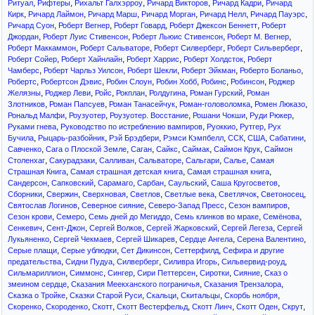
,
,
,
,
,
Ритуал
Рифтеры
Рихальт Галхэрроу
Ричард Викторов
Ричард Кадри
Ричард
,
,
,
,
,
,
Кирк
Ричард Лаймон
Ричард Марш
Ричард Морган
Ричард Нелл
Ричард Пауэрс
,
,
,
,
Ричард Суон
Роберт Вегнер
Роберт Говард
Роберт Джексон Беннетт
Роберт
,
,
,
,
Джордан
Роберт Луис Стивенсон
Роберт Льюис Стивенсон
Роберт М. Вегнер
,
,
,
,
Роберт Маккаммон
Роберт Сальваторе
Роберт Силверберг
Роберт Сильверберг
,
,
,
,
Роберт Сойер
Роберт Хайнлайн
Роберт Харрис
Роберт Холдсток
Роберт
,
,
,
,
,
Чамберс
Роберт Чарльз Уилсон
Роберт Шекли
Роберт Эйкман
Роберто Боланьо
,
,
,
,
,
,
Робертс
Робертсон Дэвис
Робин Слоун
Робин Хобб
Робинс
Робинсон
Роджер
,
,
,
,
,
,
Желязны
Роджер Леви
Ройс
Рокплан
Ролдугина
Роман Гурский
Роман
,
,
,
,
,
Злотников
Роман Папсуев
Роман Танасейчук
Роман-головоломка
Ромен Люказо
,
,
,
,
,
Рональд Малфи
Роузуотер
Роузуотер. Восстание
Рошани Чокши
Руди Рюкер
,
,
,
,
Руками гнева
Руководство по истреблению вампиров
Руоккио
Рутгер
Рух
,
,
,
,
,
,
,
Бучила
Рыцарь-разбойник
Рэй Брэдбери
Рэмси Кэмпбелл
ССК
США
Сабатини
,
,
,
,
,
,
Савченко
Сага о Плоской Земле
Саган
Сайкс
Саймак
Саймон Крук
Саймон
,
,
,
,
,
,
Столенхаг
Сакурадзаки
Салливан
Сальваторе
Сальгари
Салье
Самая
,
,
,
Страшная Книга
Самая страшная детская книга
Самая страшная книга
,
,
,
,
,
,
Сандерсон
Сапковский
Сарамаго
Сарбан
Саульский
Саша Кругосветов
,
,
,
,
,
,
,
Сборники
Свержин
Сверхновая
Светлов
Светлые века
Светлячок
Светоносец
,
,
,
,
Святослав Логинов
Северное сияние
Северо-Запад Пресс
Сезон вампиров
,
,
,
,
,
Сезон крови
Семеро
Семь дней до Мегиддо
Семь клинков во мраке
Семёнова
,
,
,
,
,
Сенкевич
Сент-Джон
Сергей Волков
Сергей Жарковский
Сергей Легеза
Сергей
,
,
,
,
,
Лукьяненко
Сергей Чекмаев
Сергей Шикарев
Сердце Ангела
Серена Валентино
,
,
,
,
Серые плащи
Серые ублюдки
Сет Дикинсон
Сеттерфилд
Сефира и другие
,
,
,
,
,
предательства
Сидни Пудуа
Силверберг
Силивра Игорь
Сильвервид-роуд
,
,
,
,
,
,
Сильмариллион
Симмонс
Сингер
Сири Петтерсен
Сиротки
Сияние
Сказ о
,
,
,
змеином сердце
Сказания Меекханского пограничья
Сказания Трензалора
,
,
,
,
,
Сказка о Тройке
Сказки Старой Руси
Скальци
Скитальцы
Скорбь ноября
,
,
,
,
,
,
,
Скоренко
Скороденко
Скотт
Скотт Вестерфельд
Скотт Линч
Скотт Оден
Скрут