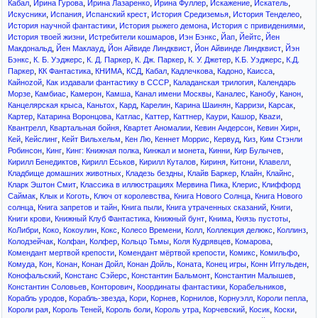
,
,
,
,
,
,
Кабал
Ирина Гурова
Ирина Лазаренко
Ирина Фуллер
Искажение
Искатель
,
,
,
,
,
Искусники
Испания
Испанский крест
История Средиземья
История Тенделео
,
,
,
История научной фантастики
История рыжего демона
История с привидениями
,
,
,
,
,
История твоей жизни
Истребители кошмаров
Иэн Бэнкс
Йап
Йейтс
Йен
,
,
,
,
Макдональд
Йен Маклауд
Йон Айвиде Линдквист
Йон Айвинде Линдквист
Йэн
,
,
,
,
,
,
Бэнкс
К. Б. Уэджерс
К. Д. Паркер
К. Дж. Паркер
К. У. Джетер
К.Б. Уэджерс
К.Д.
,
,
,
,
,
,
,
,
Паркер
КК Фантастика
КНИМА
КСД
Кабал
Кадлечкова
Кадоно
Каисса
,
,
,
Кайноzой
Как издавали фантастику в СССР
Каладанская трилогия
Календарь
,
,
,
,
,
,
,
,
Морзе
Камбиас
Камерон
Камша
Канал имени Москвы
Каналес
Канобу
Канон
,
,
,
,
,
,
,
Канцелярская крыса
Каньтох
Кард
Карелин
Карина Шаинян
Карризи
Карсак
,
,
,
,
,
,
,
,
Картер
Катарина Воронцова
Катлас
Каттер
Каттнер
Каури
Кашор
Кваzи
,
,
,
,
,
Квантрелл
Квартальная бойня
Квартет Аномалии
Кевин Андерсон
Кевин Хирн
,
,
,
,
,
,
,
Кей
Кейслинг
Кейт Вильхельм
Кен Лю
Кеннет Моррис
Кервуд
Киз
Ким Стэнли
,
,
,
,
,
,
Робинсон
Кинг
Кинг: Книжная полка
Кинжал и монета
Кинни
Кир Булычев
,
,
,
,
,
,
Кирилл Бенедиктов
Кирилл Еськов
Кирилл Куталов
Кириня
Китони
Клавелл
,
,
,
,
,
Кладбище домашних животных
Кладезь бездны
Клайв Баркер
Клайн
Клайнс
,
,
,
Кларк Эштон Смит
Классика в иллюстрациях Мервина Пика
Клерис
Клиффорд
,
,
,
,
Саймак
Клык и Коготь
Ключ от королевства
Книга Нового Солнца
Книга Нового
,
,
,
,
,
солнца
Книга запретов и тайн
Книга пыли
Книга утраченных сказаний
Книги
,
,
,
,
,
Книги крови
Книжный Клуб Фантастика
Книжный бунт
Книма
Князь пустоты
,
,
,
,
,
,
,
,
КоЛибри
Коко
Кокоулин
Кокс
Колесо Времени
Колл
Коллекция делюкс
Коллинз
,
,
,
,
,
,
Колодзейчак
Колфан
Колфер
Кольцо Тьмы
Коля Кудрявцев
Комарова
,
,
,
,
Комендант мертвой крепости
Комендант мёртвой крепости
Комикс
Комильфо
,
,
,
,
,
,
,
,
Комуда
Кон
Конан
Конан Дойл
Конан Дойль
Коната
Конец игры
Конн Иггульден
,
,
,
,
Конофальский
Констанс Сэйерс
Константин Бальмонт
Константин Малышев
,
,
,
,
Константин Соловьев
Конторович
Координаты фантастики
Корабельников
,
,
,
,
,
,
,
Корабль уродов
Корабль-звезда
Кори
Корнев
Корнилов
Корнуэлл
Короли пепла
,
,
,
,
,
,
,
Короли рая
Король Теней
Король боли
Король утра
Корчевский
Косик
Коски