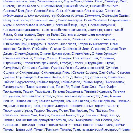
,
,
,
,
,
,
,
Славянская мистика
Сломанный миф
Слуги Меча
Смайт
Смит
Снайдер
Снег
,
,
,
,
,
Снегов
Снежный Кои М
Снежный Ком
Снежный Ком М
Снежный Ком Рига
,
,
,
,
Снежный Ком-Дети
Снежный ком
Сны об Уэссексе
Сны разума
Снятся ли
,
,
,
,
гиберноидам шлюхи по соседству
Собирая осколки
Сожжение
Созвездие Эдиты
,
,
,
,
Создатель звёзд
Солнечные часы
Солнечный круг
Соль Саракша
Сопряженные
,
,
,
,
,
миры
Соскальзывая в небытие
Сотканный мир
Соул
Софья Ролдугина
,
,
,
Социальная фантастика
Союз еврейских полисменов
Спилберг
Спиральный
,
,
,
,
Рукав
Сплаттерпанк
Спрэг де Камп
Спутник и другие фантасмагории
,
,
,
,
,
Средиземье
Сроки службы
Стальные боги
Стальные останки
Станевич
,
,
,
,
Станислав Лем
Старджон
Старость Аксолотля
Старость аксолотля
Стая
,
,
,
,
,
,
воронов
Стейвли
Стейнейль
Стекло
Стеклянный Джек
Стерлинг
Стивен Грэм
,
,
,
,
,
Джонс
Стивен Дедман
Стивен Дональдсон
Стивен Кинг
Стивен Эриксон
,
,
,
,
,
,
,
Стивенсон
Стикли
Стовер
Стокер
Стократ
Страж Престола
Странник
,
,
,
,
,
,
Странность
Странствие трёх царей
Страуб
Стросс
Стругацкие
Стрэн
,
,
,
,
,
,
Студницын
Стэплдон
Суарез
Сумерки богов
Сумма технологий
Суэнвик
,
,
,
,
,
Сфумато
Схизматрица
Схизматрица Плюс
Сьюзен Коллинз
Сэм Сайкс
Сэмюел
,
,
,
,
,
,
Дилэни
Сэр Найджел
Сюзанна Кларк
Т. Э. Д. Клайн
Таде Томпсон
Тайна Коко
,
,
,
,
,
Тайное Содружество
Тайные города
Тайные дела
Тайный город
Такеси Ковач
,
,
,
,
,
,
Таксидермист
Танец марионеток
Танит Ли
Танни
Таня Свон
Таня Хафф
,
,
,
,
,
Таргариены
Тарзан
Тармашев
Татьяна Варламова
Татьяна Жданова
Татьяна
,
,
,
,
,
Полуянова
Татьяна Томах
Твидл
Теги: планы издательств
Тед Чан
Темная
,
,
,
,
,
Башня
Темная башня
Темная материя
Темные начала
Темные проемы
Темные
,
,
,
,
,
,
ущелья
Тенеграф
Тенн
Теодор Старджон
Теофиль Готье
Терри Пратчетт
,
,
,
,
,
,
Территория страха
Террор
Тессье
Тилье
Тим Каррэн
Тим Пауэрс
Тим
,
,
,
,
,
,
Скоренко
Тимоти Зан
Типтри
Тиффани Болен
Тодд Кейслинг
Тодд Локвуд
,
,
,
,
Толкин
Только там где движутся светила
Том Пиккирилли
Том Поллок
Том
,
,
,
,
,
,
Светерлич
Том Холт
Томас
Томас Лиготти
Томас Тессье
Томаш Колодзейчак
,
,
,
,
Томаш Низиньский
Томич
Томпсон
Тонани
Трансгалактический экспресс "Новая