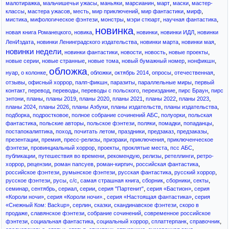
,
,
,
,
,
,
малотиражка
мальчишечьи ужасы
маньяки
марсианин
март
маски
мастер-
,
,
,
,
,
,
классы
мастера ужасов
месть
мир приключений
мир фантастики
мирф
,
,
,
,
,
мистика
мифологическое фэнтези
монстры
мэри стюарт
научная фантастика
новинка
,
,
,
,
,
новая книга Романецкого
новика
новинки
новинки ИДЛ
новинки
,
,
,
,
ЛенИздата
новинки Ленинградского издательства
новинки марта
новинки мая
новинки недели
,
,
,
,
,
новинки фантастики
новости
новость
новые проекты
,
,
,
,
,
новые серии
новые странные
новые тома
новый бумажный номер
нонфикшн
обложка
,
,
,
,
,
,
,
нуар
о колонке
обложки
октябрь 2014
опросы
отечественная
,
,
,
,
,
отзывы
офисный хоррор
палп-фикшн
паразиты
параллельные миры
первый
,
,
,
,
,
,
контакт
перевод
переводы
переводы с польского
переиздание
пирс Браун
пирс
,
,
,
,
,
,
,
энтони
планы
планы 2019
планы 2020
планы 2021
планы 2022
планы 2023
,
,
,
,
,
планы 2024
планы 2026
планы Азбуки
планы издательств
планы издательства
,
,
,
,
подборка
подростковое
полное собрание сочинений АБС
полуорки
польская
,
,
,
,
,
,
фантастика
польские авторы
польское фэнтези
поляки
помадки
попаданцы
,
,
,
,
,
,
постапокалиптика
поход
почитать летом
праздники
предзаказ
предзаказы
,
,
,
,
,
презентации
премия
пресс-релизы
призраки
приключения
приключенческое
,
,
,
,
,
фэнтези
провинциальный хоррор
проекты
проклятые места
псс АБС
,
,
,
,
,
публикации
путешествия во времени
рекомендую
релизы
ретеллинги
ретро-
,
,
,
,
,
хоррор
рецензии
роман папсуев
роман-кирпич
российская фантастика
,
,
,
,
российское фэнтези
румынское фэнтези
русская фантастика
русский хоррор
,
,
,
,
,
,
,
русское фэнтези
русы
с/c
самая страшная книга
сборник
сборники
секты
,
,
,
,
,
,
семинар
сентябрь
сериал
серии
серия "Партенит"
серия «Бастион»
серия
,
,
,
«Короли ночи»
серия «Короли ночи».
серия «Настоящая фантастика»
серия
,
,
,
,
«Снежный Ком: Backup»
серлин
сказки
скандинавское фэнтези
скоро в
,
,
,
продаже
славянское фэнтези
собрание сочинений
современное российское
,
,
,
,
,
фэнтези
социальная фантастика
социальный хоррор
сплаттерпанк
справочник