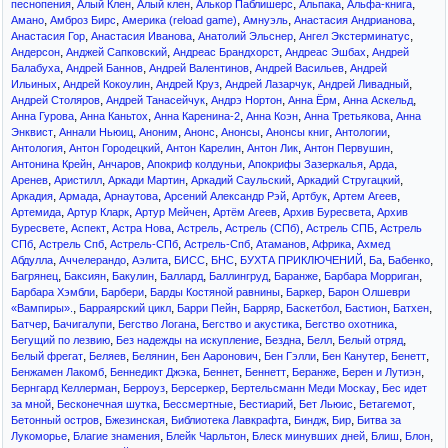
,
,
,
,
,
,
песнопения
Алый Клен
Алый клен
Алькор Паблишерс
Альпака
Альфа-книга
,
,
,
,
,
Амано
Амброз Бирс
Америка (reload game)
Амнуэль
Анастасия Андрианова
,
,
,
,
Анастасия Гор
Анастасия Иванова
Анатолий Эльснер
Ангел Экстерминатус
,
,
,
,
Андерсон
Анджей Сапковский
Андреас Брандхорст
Андреас Эшбах
Андрей
,
,
,
,
Балабуха
Андрей Баннов
Андрей Валентинов
Андрей Васильев
Андрей
,
,
,
,
,
Ильиных
Андрей Кокоулин
Андрей Круз
Андрей Лазарчук
Андрей Ливадный
,
,
,
,
,
Андрей Столяров
Андрей Танасейчук
Андрэ Нортон
Анна Ёрм
Анна Аскельд
,
,
,
,
,
Анна Гурова
Анна Каньтох
Анна Каренина-2
Анна Коэн
Анна Третьякова
Анна
,
,
,
,
,
,
,
Энквист
Аннали Ньюиц
Аноним
Анонс
Анонсы
Анонсы книг
Антологии
,
,
,
,
,
Антология
Антон Городецкий
Антон Карелин
Антон Лик
Антон Первушин
,
,
,
,
,
Антонина Крейн
Анчаров
Апокриф колдуньи
Апокрифы Зазеркалья
Арда
,
,
,
,
,
Аренев
Аристилл
Аркади Мартин
Аркадий Саульский
Аркадий Стругацкий
,
,
,
,
,
,
Аркадия
Армада
Арнаутова
Арсений Александр Рэй
Артбук
Артем Агеев
,
,
,
,
,
Артемида
Артур Кларк
Артур Мейчен
Артём Агеев
Архив Буресвета
Архив
,
,
,
,
,
,
Буресвете
Аспект
Астра Нова
Астрель
Астрель (СПб)
Астрель СПБ
Астрель
,
,
,
,
,
,
СПб
Астрель Спб
Астрель-СПб
Астрель-Спб
Атаманов
Африка
Ахмед
,
,
,
,
,
,
,
,
Абдулла
Аччелерандо
Аэлита
БИСС
БНС
БУХТА ПРИКЛЮЧЕНИЙ
Ба
Бабенко
,
,
,
,
,
,
,
Багрянец
Баксиян
Бакулин
Баллард
Баллингруд
Баранже
Барбара Морриган
,
,
,
,
Барбара Хэмбли
Барбери
Барды Костяной равнины
Баркер
Барон Олшеври
,
,
,
,
,
,
,
«Вампиры».
Барраярский цикл
Барри Пейн
Барряр
Баскетбол
Бастион
Батхен
,
,
,
,
,
Батчер
Бачигалупи
Бегство Логана
Бегство и акустика
Бегство охотника
,
,
,
,
,
Бегущий по лезвию
Без надежды на искупление
Бездна
Белл
Белый отряд
,
,
,
,
,
,
,
Белый фрегат
Беляев
Белянин
Бен Ааронович
Бен Гэлли
Бен Канутер
Бенетт
,
,
,
,
,
,
Бенжамен Лакомб
Беннедикт Джэка
Беннет
Беннетт
Беранже
Берен и Лутиэн
,
,
,
,
Бернгард Келлерман
Берроуз
Берсеркер
Бертельсманн Меди Москау
Бес идет
,
,
,
,
,
,
за мной
Бесконечная шутка
Бессмертные
Бестиарий
Бет Льюис
Бетагемот
,
,
,
,
,
Бетонный остров
Бжезинская
Библиотека Лавкрафта
Биндж
Бир
Битва за
,
,
,
,
,
,
Лукоморье
Благие знамения
Блейк Чарльтон
Блеск минувших дней
Блиш
Блон