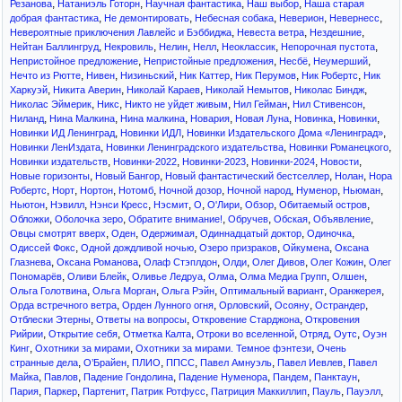
,
,
,
,
Резанова
Натаниэль Готорн
Научная фантастика
Наш выбор
Наша старая
,
,
,
,
,
добрая фантастика
Не демонтировать
Небесная собака
Неверион
Невернесс
,
,
,
Невероятные приключения Лавлейс и Бэббиджа
Невеста ветра
Нездешние
,
,
,
,
,
,
Нейтан Баллингруд
Некровиль
Нелин
Нелл
Неоклассик
Непорочная пустота
,
,
,
,
Непристойное предложение
Непристойные предложения
Несбё
Неумерший
,
,
,
,
,
,
Нечто из Рютте
Нивен
Низиньский
Ник Каттер
Ник Перумов
Ник Робертс
Ник
,
,
,
,
,
Харкуэй
Никита Аверин
Николай Караев
Николай Немытов
Николас Биндж
,
,
,
,
,
Николас Эймерик
Никс
Никто не уйдет живым
Нил Гейман
Нил Стивенсон
,
,
,
,
,
,
,
Ниланд
Нина Малкина
Нина малкина
Новария
Новая Луна
Новинка
Новинки
,
,
,
Новинки ИД Ленинград
Новинки ИДЛ
Новинки Издательского Дома «Ленинград»
,
,
,
Новинки ЛенИздата
Новинки Ленинградского издательства
Новинки Романецкого
,
,
,
,
,
Новинки издательств
Новинки-2022
Новинки-2023
Новинки-2024
Новости
,
,
,
,
Новые горизонты
Новый Бангор
Новый фантастический бестселлер
Нолан
Нора
,
,
,
,
,
,
,
,
Робертс
Норт
Нортон
Нотомб
Ночной дозор
Ночной народ
Нуменор
Ньюман
,
,
,
,
,
,
,
,
Ньютон
Нэвилл
Нэнси Кресс
Нэсмит
О
О'Лири
Обзор
Обитаемый остров
,
,
,
,
,
,
Обложки
Оболочка зеро
Обратите внимание!
Обручев
Обская
Объявление
,
,
,
,
,
Овцы смотрят вверх
Оден
Одержимая
Одиннадцатый доктор
Одиночка
,
,
,
,
Одиссей Фокс
Одной дождливой ночью
Озеро призраков
Ойкумена
Оксана
,
,
,
,
,
,
Глазнева
Оксана Романова
Олаф Стэплдон
Олди
Олег Дивов
Олег Кожин
Олег
,
,
,
,
,
,
Пономарёв
Оливи Блейк
Оливье Ледруа
Олма
Олма Медиа Групп
Олшен
,
,
,
,
,
Ольга Голотвина
Ольга Морган
Ольга Рэйн
Оптимальный вариант
Оранжерея
,
,
,
,
,
Орда встречного ветра
Орден Лунного огня
Орловский
Осояну
Острандер
,
,
,
Отблески Этерны
Ответы на вопросы
Откровение Старджона
Откровения
,
,
,
,
,
,
Рийрии
Открытие себя
Отметка Калта
Отроки во вселенной
Отряд
Оутс
Оуэн
,
,
,
Кинг
Охотники за мирами
Охотники за мирами. Темное фэнтези
Очень
,
,
,
,
,
,
странные дела
О’Брайен
ПЛИО
ППСС
Павел Амнуэль
Павел Иевлев
Павел
,
,
,
,
,
,
Майка
Павлов
Падение Гондолина
Падение Нуменора
Пандем
Панктаун
,
,
,
,
,
,
,
Пария
Паркер
Партенит
Патрик Ротфусс
Патриция Маккиллип
Пауль
Пауэлл