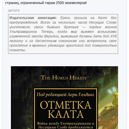
страниц, ограниченный тираж 2500 экземпляров!
цитата
Издательская аннотация:
Ересь пришла на Калт без
предупреждения. Всего за несколько часов Несущие Слово
уничтожили своих бывших братьев — гордых воинов
Ультрамаринов. Теперь, когда мир выжжен вспышками
изувеченной звезды Веридии, выжившие должны дать бой XVII
легиону и их бесчестным союзникам или встретить свое
проклятие в мрачных убежищах аркологий под поверхностью
планеты.