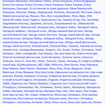
,
,
,
,
Екатерина Мекачима
Екатерина Соболь
Елена Клещенко
Елена Кондрацкая
,
,
,
,
Елена Нестерова
Елена Пучкова
Елена Токарева
Елена Хаецкая
Елена
,
,
,
,
Шипицына
Ересиарх
Естественная история драконов
Ефим Беренштейн
,
,
,
,
,
,
,
Жаворски
Жаколио
Жанры
Жарковский
Желязны
Женевский
Жестокие земли
,
,
,
,
,
,
Живой роскошный ад
Жоанно
Жук
Жук в муравейнике
Жюль Верн
ЗКФ
,
,
,
,
,
,
Заклятий скарб
Закон Ордена
Замешательство
Замиль Ахтар
Зан
Занзибар
,
,
,
,
,
Зарубежная классика
Зарубина
Заступа
Зачарованный лес
Збежховский
,
,
,
,
,
Збешховский
Збжеховский
Звездная река
Звездные войны
Звездный Замок
,
,
,
Звездный лабиринт
Звездный огонь
Звезды мировой фантастики
Звезды
,
,
,
научной фантастики
Звезды нового фэнтези
Звезды новой фантастики
Звезды
,
,
,
,
новой фэнтези
Звёздные Войны
Звёздные войны
Звёздный огонь
Звёзды
,
,
,
мировой фантастики
Звёзды научной фантастики
Звёзды новой фантастики
,
,
,
,
,
Звёзды новой фэнтези
Зеленая миля
Зеленый Марс
Зеркало
Зеркальная волна
,
,
,
,
,
,
,
Зимняя ночь
Зинаида Вершинина
Зинделл
Зло
Злоба
Злобин
Злотников
Змей
,
,
,
,
,
Уроборос
Змея сновидений
Знак ворона
Зов пространства
Зовите меня Джо
,
,
,
,
Золотая коллекция фантастики
Золотой компас
Золотые земли
Золотько
,
,
,
,
,
,
,
Золушка
Зона 51
Зона Икс
Зонис
Зоосити
Зыков
Зюскинд
И создал из ребра я
,
,
,
,
,
,
,
новый мир
ИД Мещерякова
ИДЛ
ИДМ
Ибботсон
Иван Белов
Иван Ефремов
,
,
,
,
,
,
Иван Иванов
Иван Нешич
Иванович
Ивуа
Иган
Игорь Вардунас
Игорь
,
,
,
,
Вереснев
Игорь Минаков
Игра престолов
Идеальное несовершенство
Иди и жди
,
,
,
,
морозов
Иевлев
Иеремия Готхельф
Избранная фантастика
Изгнание дьявола
,
,
,
из моей лучшей подруги
Изгнанники
Издания
Издательский Дом Ленинград
,
,
(ИДЛ)
Издательство "Ивана Лимбаха"
Издательство Союза писателей Санкт-
,
,
,
,
,
,
Петербурга
Измененные
Икс
Иллюминэ
Илона Энрюс
Император
Император-
,
,
,
,
,
,
,
Гоблин
Империя
Империя Волка
Империя Радч
Имс
Имя зверя
Ина Голдин
,
,
,
,
,
Иная фантастика
Инг
Индия
Инквизитор Эйзенхорн
Иномирье
Иностранная
,
,
,
,
литература
Иностранная литература. Большие книги
Институт
Интервью
,
,
,
,
,
Интервью с писателем
Интернет
Иные
Иные песни
Иные пространства
Иоганн