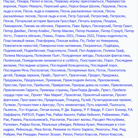
,
,
,
,
Пауэрс
Пекара
Пепел и песок
Первому игроку приготовиться
Перекресток
,
,
,
,
,
воронов
Перес-Реверте
Пернский цикл
Перси Биши Шелли
Перумов
Песнь
,
,
,
льда и огня
Песнь льда и пламени
Песнь раскаленных песков
Песнь
,
,
,
,
,
раскалённых песков
Песня льда и огня
Петр Гурский
Петроглиф
Петросян
,
,
,
,
Пехов
Печальная история братьев Гроссбарт
Печать ворона
Пещера
,
,
,
,
,
,
Пиккирилли
Пикник на обочине
Пиранези
Пирс Браун
Пискорский
Питер Грант
,
,
,
,
,
Питер Джеймс
Питер Клайнс
Питер Маклин
Питер Ньюман
Питер Страуб
Питер
,
,
,
,
,
,
Уоттс
Планета обезьян
Планы
Планы 2021
Планы 2022
Планы издательств
,
,
,
,
,
Пластиковый океан
Платформа
Плохая война
По
Побег из Невериона
,
,
,
,
Повелители новостей
Поверхностное натяжение
Пограничье
Подборка
,
,
,
,
,
,
Подлевский
Поднебесная
Подсолнухи
Покой
Пол Андерсон
Полина Граф
,
,
,
,
Полина Матыцына
Полковник Пьят
Полуденные звёзды
Польская фантастика
,
,
,
,
Полянская
Понедельник начинается в субботу
Поостранство
Порог
Последнее
,
,
,
,
желание
Последние штрихи
Последний Кольценосец
Последний порог
,
,
,
,
Последняя Речь Посполитая
Посняков
Потерянные боги
Поток
Похититель
,
,
,
,
,
,
,
детей
Правда зеркала
Прайс
Пратчетт
Прачечная
Предел
Предзаказ
,
,
,
,
,
Предзаказы
Предлунные
Преемник
Преисподняя Ангела
Преломление
,
,
,
,
,
,
Престиж
Престон
Прибытие
Привратник
Призрак дома на холме
Приключения
,
,
,
,
Приключения Гаррета
Примеры страниц
ПринТерра Дизайн
Прист
Пробило
,
,
,
,
сердце горю час
Проект "Аве Мария"
Проклятая
Проклятый капитан
Пролет
,
,
,
,
,
,
фантазии
Пространство
Прядильщик
Птицеед
Пузий
Пулитцеровская премия
,
,
,
,
,
Пулман
Путешествие к Арктуру
Путь инквизитора
Путь королей
Пшехшта
,
,
,
,
,
,
Пьевель
Пэт Кэдиган
Пятая волна
Р. Дж. Баркер
Р. Р. Вирди
Р. Скотт Бэккер
Р.А.
,
,
,
,
,
,
,
Лафферти
РИПОЛ
Радек Рак
Райан Кахилл
Райан Кейхилл
Райаниеми
Райс
,
,
,
,
,
,
Рак
Рамма
РаскольниковЪ
Распопов
Рассвет жатвы
Расцвет Республики
,
,
,
,
Раткевич
Рафал Косик
Реальные ублюдки
Ребекка Куанг
Революция в стоп-
,
,
,
,
,
,
,
кадрах
Рейнольдс
Река богов
Реквием по Homo Sapiens
Ренегаты
Рив
Рид
,
,
,
,
,
,
Рийрия
Рик Риордан
Рингил Эскиат
Рипол
Рипол Классик
Рипол-Классик