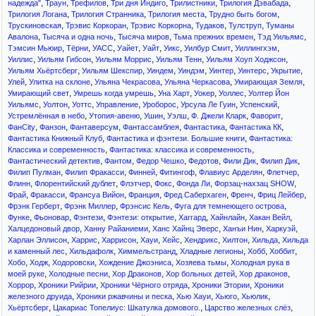
,
,
,
,
,
,
надежда"
Траун
Трефилов
Три дня Индиго
Трилистники
Трилогия Дэвабада
,
,
,
,
Трилогия Логана
Трилогия Странника
Трилогия места
Трудно быть богом
,
,
,
,
,
Трускиновская
Трэвис Коркоран
Трэвис Коркорна
Тудаков
Тулструп
Туманы
,
,
,
,
,
Авалона
Тысяча и одна ночь
Тысяча миров
Тьма прежних времен
Тэд Уильямс
,
,
,
,
,
,
,
,
Тэмсин Мьюир
Тёрни
УАСС
Уайет
Уайт
Уикс
Уилбур Смит
Уиллингхэм
,
,
,
,
,
Уиллис
Уильям Гибсон
Уильям Моррис
Уильям Тенн
Уильям Хоуп Ходжсон
,
,
,
,
,
,
,
Уильям Хьёртсберг
Уильям Шекспир
Уиндем
Уиндэм
Уинтер
Уинтерс
Укрытие
,
,
,
,
,
Улей
Улитка на склоне
Ульяна Чекрасова
Ульяна Черкасова
Умирающая Земля
,
,
,
,
,
Умирающий свет
Умрешь когда умрешь
Уна Харт
Уокер
Уоллес
Уолтер Йон
,
,
,
,
,
,
,
Уильямс
Уолтон
Уоттс
Управление
Уроборос
Урсула Ле Гуин
Успенский
,
,
,
,
,
,
Устремлённая в небо
Утопия-авеню
Ушин
Уэлш
Ф. Джели Кларк
Фаворит
,
,
,
,
,
,
ФанCity
Фанзон
Фантаверсум
Фантассамблея
Фантастика
Фантастика КК
,
,
Фантастика Книжный Клуб
Фантастика и фэнтези. Большие книги
Фантастика:
,
,
Классика и современность
Фантастика: классика и современность
,
,
,
,
,
,
Фантастический детектив
Фантом
Федор Чешко
Федотов
Фили Дик
Филип Дик
,
,
,
,
,
,
Филип Пулман
Филип Фракасси
Финней
Фитингоф
Флавиус Арделян
Флетчер
,
,
,
,
,
,
Флинн
Флорентийский дублет
Флэтчер
Фокс
Фонда Ли
Форзац-нахзац SHOW
,
,
,
,
,
,
,
Фрай
Фракасси
Франсуа Вийон
Франция
Фред Саберхаген
Френч
Фриц Лейбер
,
,
,
,
Фрэнк Герберт
Фрэнк Миллер
Фрэнсис Кель
Фуга для темнеющего острова
,
,
,
,
,
,
,
Функе
Фьоновар
Фэнтези
Фэнтези: открытие
Хаггард
Хайнлайн
Хакан Вейл
,
,
,
,
,
Халцедоновый двор
Ханну Райаниеми
Ханс Хайнц Эверс
Ханъи Нин
Харкуэй
,
,
,
,
,
,
,
,
Харлан Эллисон
Харрис
Харрисон
Хауи
Хейс
Хендрикс
Хилтон
Хильда
Хильда
,
,
,
,
,
,
и каменный лес
Хильдафолк
Химмельстранд
Хладные легионы
Хобб
Хоббит
,
,
,
,
,
Хобо
Ходж
Ходоровски
Хождение Джоэниса
Хозяева тьмы
Холодная рука в
,
,
,
,
,
моей руке
Холодные песни
Хор Драконов
Хор больных детей
Хор драконов
,
,
,
,
Хоррор
Хроники Рийрии
Хроники Чёрного отряда
Хроники Этории
Хроники
,
,
,
,
,
железного друида
Хроники ржавчины и песка
Хью Хауи
Хьюго
Хьюлик
,
,
,
Хьёртсберг
Цакариас Топелиус: Шкатулка домового.
Царство железных слёз