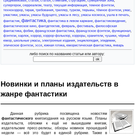
,
,
,
,
,
,
средневековье
статьи
статья
стимпанк
стругацкие
сумеречная зона
,
,
,
,
,
супергерои
сюрреализм
театр
текущая информация
темное фэнтези
,
,
,
,
,
,
,
,
технохоррор
тираж
требования
триллер
туризм
тюрьмы
тёмное фэнтези
ужас
,
,
,
,
,
,
ужастики
ужасы
ужасы будущего
ужасы в лесу
ужасы космоса
ушла в печать
фантастика
,
,
,
,
фантастик
фантастика в левом кармане
фантастиковедение
,
,
,
,
фантастическое кино
фантдетектив
февраль
фестиваль
философская
,
,
,
,
,
фантастика
фобии
французская фантастика
французское фэнтези
функционал
,
,
,
,
,
,
,
фэнтези
харлок
хоррор
хоррор-фольклор
хорроры
хранители
чушики
чёрный
,
,
,
,
,
юмор
школьные ужасы
электронные издания
энциклопедия
эпидемии
,
,
,
,
эпическое фэнтези
эссе
южная готика
юмористическая фантастика
январь
либо поиск по названию статьи или автору:
Новинки и планы издательств в
жанре фантастики
Данная рубрика посвящена новостям
фантастического
книгоиздания на русском языке. Планы
издательств, обложки к ещё не вышедшим книгам,
издательские пресс-релизы, обзоры новинок прошедшей
недели — всё это будет в единой рубрике. Также в