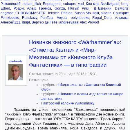
Романецкий
,
suhan_ilich
,
Берендеев
,
cubapro
,
vad
,
Кел-кор
,
Noctivigator
,
breg
,
Edred
,
Родон
,
Алекс Громов
,
Gonza
,
Пятый Рим
,
=Д=Евгений
,
DeMorte
,
negrash
,
CHRONOMASTER
,
Jekritch
,
Phelan
,
Susan Sto Helit
,
oktarin
,
Санскрит
,
Fenixbooks
,
Rasskazy
,
PanTata
,
Voyual
,
polynbooks
,
Rogal_Dorn
,
Альпака
,
Алексей121
,
dmpl
,
Вертер де Гёте
,
andreevaaa
,
Alex Provod
Новинки книжного «Warhammer`а»:
«Отметка Калта» и «Мир-
Механизм» от «Книжного Клуба
vvladimirsky
Фантастика» — в типографии
Статья написана 28 января 2016 г. 15:31
Размещена:
в рубрике
«Издательство «Фантастика Книжный
Клуб»
в рубрике
«Новинки и планы издательств в жанре
фантастики»
в
авторской колонке vvladimirsky
Праздник на улице поклонников "Вархаммера" продолжается!
"Книжный Клуб Фантастика" отправил в типографию две новые книги.
Первая из них — антология "ОТМЕТКА КАЛТА" из цикла "Ересь Хоруса"
под редакцией Лори Голдинга и с участием Дэна Абнетта, Аарона
Дембски-Боудена, Грэма Макнилла, Роба Сандерса и других. 448