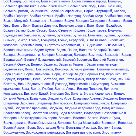
,
,
,
,
,
Боб Говард
Бог лезвий
Боги в свете неона
Божественные города
Боланьо
,
,
,
,
Большая фантастика
Больше чем книга
Больше чем люди
Большие книги
,
,
,
,
,
Большой роман
Бонансинга
Борис Конофальский
Борис Стругацкий
Бослен
,
,
,
,
,
Брайан Герберт
Брайан Кэтлинг
Брайан Наслунд
Брайан Ходж
Брайан Эвенсон
,
,
,
,
,
,
Брак с Медузой
Брандхорст
Браннер
Браун
Брендон Сандерсон
Бреннан
Брент
,
,
,
,
,
,
,
,
Уикс
Бретт
Брин
Бритва Дарвина
Бродячая ферма
Брок
Бром
Брэдбери
,
,
,
,
,
,
Брэдли Белью
Брэм Стокер
Брюс Стерлинг
Будеев
Будет кровь
Буджолд
,
,
,
,
,
,
,
Будущее несбывшееся
Буланже
Булгаков
Булычев
Булычёв
Буриан
Буссенар
,
,
,
,
,
,
,
Бьюкес
Бэккер
Бэлью
Бэнкрофт
Бэнкс
Бёрдслей
В Пасти Льва
В поисках
,
,
,
,
,
человека
В режиме бога
В чертогах марсиански
В. В. Джекобс
ВНИМАНИЕ!
,
,
,
,
,
Вавилонские книги
Вадим Кумок
Вадим Панов
Валенте
Валерий Пылаев
,
,
,
,
,
,
Валерио Эванджелисти
Валерия Бернацкая
Валтари
Вампиры
Варкрафт
Варли
,
,
,
,
Варшавский
Василий Владимирский
Василий Воронков
Василий Головачев
,
,
,
,
,
Василий Орехов
Вегнер
Ведьмак
Ведьмак Геральт
Ведьмачьи легенды
,
,
,
,
,
,
Ведьмин век
Вейер
Век волков
Векслер
Великие романы
Великий инквизитор
,
,
,
,
,
,
Вера Камша
Вербы вавилоны
Верн
Вернор Виндж
Вероник Рот
Вероника Рот
,
,
,
,
,
,
,
Версум
Вертячки
Весс
Вестерос
Весь этот джакч
Ветер песков
Вече
Вечный
,
,
,
,
Воитель
Виан
Видоизмененный углерод
Видоизменённый углерод
Византия
,
,
,
,
,
сражается
Вика
Виктор Глебов
Виктор Липка
Виктор Пелевин
Виктория
,
,
,
,
,
,
Колыхалова
Виктория Шваб
Виктория Эл
Вилета
Вилма Кадлечкова
Виндж
,
,
,
,
,
Виталий Чижков
Влад Копп
Владимир Азов
Владимир Аренев
Владимир Березин
,
,
,
Владимир Васильев
Владимир Венгловский
Владимир Калашников
Владимир
,
,
,
,
,
Пузий
Владислав Крапивин
Владыка
Владыка ледяного сада
Владыка ночи
,
,
,
,
Властелин Колец
Властелин колец
Вода в решете
Водоворот
Возвращение в
,
,
,
,
,
,
Неверион
Возрождённая империя
Воланте
Волгина
Волков
Волчья Луна
,
,
,
,
,
,
Волчья долина
Волшебные миры
Вольнов
Вонда Макинтайр
Вонсович
Вопросы
,
,
,
,
,
Вороний закат
Ворр
Восставшая Луна
Восставший из ада
Восток - Запад
,
,
,
,
Восхождение
Восхождение рейнджера
Вот идет цивилизация
Впусти меня