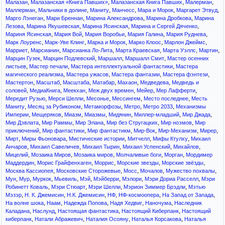
,
,
,
,
Малазан
Малазанская «Книга Павших»
Малазанская Книга Павших
Малерман
,
,
,
,
,
,
Маллерман
Мальчики в долине
Маниту
Манчесс
Мара и Морок
Маргарет Этвуд
,
,
,
,
Марго Лэнеган
Мари Бреннан
Марина Александрова
Марина Дробкова
Марина
,
,
,
,
Лезова
Марина Якушевская
Марина Ясинская
Марина и Сергей Дяченко
,
,
,
,
,
Мариня Ясинская
Мария Вой
Мария Воробьи
Мария Галина
Мария Руднева
,
,
,
,
,
Марк Лоуренс
Марк-Уве Клинг
Марка и Морок
Марко Клоос
Марлон Джеймс
,
,
,
,
,
,
Марриет
Марсианин
Марсианка Ло-Лита
Марта Краевская
Марта Уэллс
Мартин
,
,
,
,
Марцин Гузек
Марцин Подлевский
Маршалл
Маршалл Смит
Мастер осенних
,
,
,
листьев
Мастер печали
Мастера интеллектуальной фантастики
Мастера
,
,
,
,
магического реализма
Мастера ужасов
Мастера фантазии
Мастера фэнтези
,
,
,
,
,
,
Мастертон
Масштаб
Масштабa
Матабар
Махаон
Медведева
Медведь и
,
,
,
,
,
,
соловей
МедиаКнига
Меекхан
Меж двух времен
Мейер
Мер Лафферти
,
,
,
,
,
Мередит Рузью
Мерси Шелли
Месонье
Мессингем
Место последнее
Месть
,
,
,
,
,
Маниту
Месяц за Рубиконом
Метаморфозы
Метро
Метро 2033
Механизмы
,
,
,
,
,
,
,
Империи
Мещеряков
Миазм
Миазмы
Мидянин
Миллер-младший
Мир Джада
,
,
,
,
,
Мир Дэвлата
Мир Раммы
Мир Элана
Мир без Стругацких
Мир ноэмов
Мир
,
,
,
,
,
,
приключений
Мир фантастики
Мир фантастикм
Мир-Вок
Мир-Механизм
Мирер
,
,
,
,
,
Мирт
Миры Фьоновара
Мистические истории
Митчелл
Мифы Ктулху
Михаил
,
,
,
,
,
Анчаров
Михаил Савеличев
Михаил Тырин
Михаил Успенский
Михайлов
,
,
,
,
,
Мицелий
Мозаика Миров
Мозаика миров
Молчаливые боги
Морган
Мордимер
,
,
,
,
,
Маддердин
Морис Грайфенхаген
Моррис
Морские звезды
Морские звёзды
,
,
,
,
,
Москва Кассиопея
Московские Сторожевые
Мосс
Мочалов
Мужество похвалы
,
,
,
,
,
,
,
,
Мун
Мур
Муркок
Мьевиль
Мэй
Мэйберри
Мэлори
Мэри Дориа Расселл
Мэри
,
,
,
,
Робинетт Коваль
Мэри Стюарт
Мэри Шелли
Мэрион Зиммер Брэдли
Мэтью
,
,
,
,
,
,
Мэзэр
Н. К. Джемисин
Н.К. Джемисин
НФ
НФ-космоопера
На Запад от Запада
,
,
,
,
,
На волне шока
Наам
Надежда Попова
Надя Хедвиг
Наночума
Наследник
,
,
,
,
Каладана
Наслунд
Настоящая фантастика
Настоящий Киберпанк
Настоящий
,
,
,
,
киберпанк
Натали Абражевич
Наталия Осояну
Наталья Корсакова
Наталья