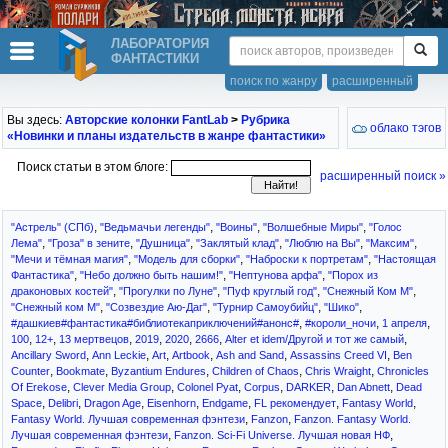
ЛАБОРАТОРИЯ
ФАНТАСТИКИ
поиск по жанру
расширенный
Вы здесь:
Авторские колонки FantLab
>
Рубрика
облако тэгов
«Новинки и планы издательств в жанре фантастики»
Поиск статьи в этом блоге:
расширенный поиск »
,
,
,
,
"Астрель" (СПб)
"Ведьмачьи легенды"
"Воины"
"Волшебные Миры"
"Голос
,
,
,
,
,
,
Лема"
"Гроза" в зените
"Душница"
"Заклятый клад"
"Люблю на Вы"
"Максим"
,
,
,
"Мечи и тёмная магия"
"Модель для сборки"
"Наброски к портретам"
"Настоящая
,
,
,
Фантастика"
"Небо должно быть нашим!"
"Нептунова арфа"
"Порох из
,
,
,
,
драконовых костей"
"Прогулки по Луне"
"Пуф круглый год"
"Снежный Ком М"
,
,
,
,
"Снежный ком М"
"Созвездие Аю-Даг"
"Турнир Самоубийц"
"Шико"
,
,
,
#дашкиев#фантастика#библиотекаприключений#анонс#
#короли_ночи
1 апреля
,
,
,
,
,
,
,
100
12+
13 мертвецов
2019
2020
2666
Alter et idem/Другой и тот же самый
,
,
,
,
,
,
Ancillary Sword
Ann Leckie
Art
Artbook
Ash and Sand
Assassins Creed VI
Ben
,
,
,
,
,
Counter
Bookmate
Byzantium Endures
Children of Chaos
Chris Wraight
Chronicles
,
,
,
,
,
,
Of Erekose
Clever Media Group
Colonel Pyat
Corpus
DARKER
Dan Abnett
Dead
,
,
,
,
,
,
,
Space
Delibri
Dragon Age
Eisenhorn
Endgame
FL рекомендует
Fantasy World
,
,
Fantasy World. Лучшая современная фэнтези
Fanzon
Fanzon. Fantasy World.
,
,
Лучшая современная фэнтези
Fanzon. Sci-Fi Universe. Лучшая новая НФ