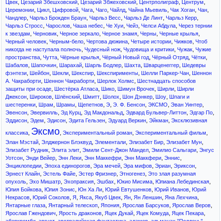
,
,
,
,
,
Цвек
Цезарий Збешховский
Цезарий Збжеховский
Центрполиграф
Центрум
,
,
,
,
,
,
,
,
,
Церемонии
Цикл
Цифровой
Чага
Чаго
Чайлд
Чайна Мьевиль
Чак Хоган
Чан
,
,
,
,
,
Чандлер
Чарльз Брокден Браун
Чарльз Весс
Чарльз Де Линт
Чарльз Керр
,
,
,
,
,
,
Чарльз Стросс
Чарослов
Чаша небес
Че Хуи
Чейз
Челси Абдула
Через тернии
,
,
,
,
,
,
к звездам
Черновик
Черное зеркало
Черное знамя
Черны
Черные крылья
,
,
,
,
,
Черный человек
Черным-бело
Чертова дюжина
Четыре истории
Чижков
Чтоб
,
,
,
,
никогда не наступала полночь
Чудесный нож
Чудовища и критики
Чужак
Чужие
,
,
,
,
,
,
пространства
Чутта
Чёрные крылья
Чёрный Новый год
Чёрный Отряд
Чётки
,
,
,
,
,
,
Шабалов
Шапочкин
Шарахай
Шарль Бодлер
Шахта
Шварценеггер
Шедевры
,
,
,
,
,
,
фэнтези
Шейбон
Шекли
Шекспир
Шекспирименты
Шелли Паркер-Чан
Шеннон
,
,
,
А. Чакраборти
Шеннон Чакраборти
Шерлок Холмс
Шестнадцать способов
,
,
,
,
,
защиты при осаде
Шестёрка Атласа
Шико
Шимун Врочек
Ширли
Ширли
,
,
,
,
,
,
,
Джексон
Широков
Шлёнский
Шмитт
Шолох
Шон Дэнкер
Шоу
Шпаги и
,
,
,
,
,
,
,
,
шестеренки
Шрам
Шрамы
Щепетнов
Э
Э. Ф. Бенсон
ЭКСМО
Эван Уинтер
,
,
,
,
,
,
Эвенсон
Эвервилль
Эд Курц
Эд Макдональд
Эдвард Бульвер-Литтон
Эдгар По
,
,
,
,
,
,
Эддисон
Эдем
Эдисон
Эдита Гельзен
Эдуард Веркин
Эйкман
Эксклюзивная
Эксмо
,
,
,
,
классика
Экспериментальный роман
Экспериментальный фильм
,
,
,
,
,
Элан Мэстай
Элджернон Блэквуд
Элементали
Элизабет Бир
Элизабет Мун
,
,
,
,
Элизабет Рудник
Элита элит
Эмили Сент-Джон Мандел
Эмилио Сальгари
Энгус
,
,
,
,
,
,
Уотсон
Энди Вейер
Энн Леки
Энн Маккефри
Энн Маккфери
Эннис
,
,
,
,
,
,
Энциклопедии
Эпоха единорогов
Эра мечей
Эра мифов
Эриан
Эриксон
,
,
,
,
Эрнест Клайн
Эстель Файе
Эстер Фризнер
Этногенез
Это злая разумная
,
,
,
,
,
,
опухоль
Эхо Мишатр
Эхопраксия
Эшбах
Юкио Мисима
Юлиана Лебединская
,
,
,
,
,
Юлия Бойкова
Юлия Зонис
Юн Ха Ли
Юрий Евтушенков
Юрий Иванов
Юрий
,
,
,
,
,
,
,
,
Некрасов
Юрий Соколов
Я
Якса
Якуб Цвек
Ян
Ян Леншин
Яна Лехчина
,
,
,
,
,
Янтарные глаза
Янтарный телескоп
Япония
Ярослав Барсуков
Ярослав Веров
,
,
,
,
,
Ярослав Гжендович
Ярость драконов
Яцек Дукай
Яцек Комуда
Яцек Пекара