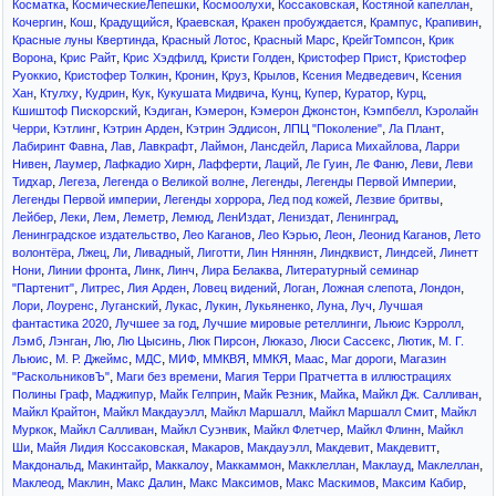
,
,
,
,
,
Косматка
КосмическиеЛепешки
Космоолухи
Коссаковская
Костяной капеллан
,
,
,
,
,
,
,
Кочергин
Кош
Крадущийся
Краевская
Кракен пробуждается
Крампус
Крапивин
,
,
,
,
Красные луны Квертинда
Красный Лотос
Красный Марс
КрейгТомпсон
Крик
,
,
,
,
,
Ворона
Крис Райт
Крис Хэдфилд
Кристи Голден
Кристофер Прист
Кристофер
,
,
,
,
,
,
Руоккио
Кристофер Толкин
Кронин
Круз
Крылов
Ксения Медведевич
Ксения
,
,
,
,
,
,
,
,
,
Хан
Ктулху
Кудрин
Кук
Кукушата Мидвича
Кунц
Купер
Куратор
Курц
,
,
,
,
,
Кшиштоф Пискорский
Кэдиган
Кэмерон
Кэмерон Джонстон
Кэмпбелл
Кэролайн
,
,
,
,
,
,
Черри
Кэтлинг
Кэтрин Арден
Кэтрин Эддисон
ЛПЦ "Поколение"
Ла Плант
,
,
,
,
,
,
Лабиринт Фавна
Лав
Лавкрафт
Лаймон
Лансдейл
Лариса Михайлова
Ларри
,
,
,
,
,
,
,
,
Нивен
Лаумер
Лафкадио Хирн
Лафферти
Лаций
Ле Гуин
Ле Фаню
Леви
Леви
,
,
,
,
,
Тидхар
Легеза
Легенда о Великой волне
Легенды
Легенды Первой Империи
,
,
,
,
Легенды Первой империи
Легенды хоррора
Лед под кожей
Лезвие бритвы
,
,
,
,
,
,
,
,
Лейбер
Леки
Лем
Леметр
Лемюд
ЛенИздат
Лениздат
Ленинград
,
,
,
,
,
Ленинградское издательство
Лео Каганов
Лео Кэрью
Леон
Леонид Каганов
Лето
,
,
,
,
,
,
,
,
волонтёра
Лжец
Ли
Ливадный
Лиготти
Лин Няннян
Линдквист
Линдсей
Линетт
,
,
,
,
,
Нони
Линии фронта
Линк
Линч
Лира Белаква
Литературный семинар
,
,
,
,
,
,
,
"Партенит"
Литрес
Лия Арден
Ловец видений
Логан
Ложная слепота
Лондон
,
,
,
,
,
,
,
,
Лори
Лоуренс
Луганский
Лукас
Лукин
Лукьяненко
Луна
Луч
Лучшая
,
,
,
,
фантастика 2020
Лучшее за год
Лучшие мировые ретеллинги
Льюис Кэрролл
,
,
,
,
,
,
,
,
Лэмб
Лэнган
Лю
Лю Цысинь
Люк Пирсон
Люказо
Люси Сассекс
Лютик
М. Г.
,
,
,
,
,
,
,
,
Льюис
М. Р. Джеймс
МДС
МИФ
ММКВЯ
ММКЯ
Маас
Маг дороги
Магазин
,
,
"РаскольниковЪ"
Маги без времени
Магия Терри Пратчетта в иллюстрациях
,
,
,
,
,
,
Полины Граф
Маджипур
Майк Гелприн
Майк Резник
Майка
Майкл Дж. Салливан
,
,
,
,
Майкл Крайтон
Майкл Макдауэлл
Майкл Маршалл
Майкл Маршалл Смит
Майкл
,
,
,
,
,
Муркок
Майкл Салливан
Майкл Суэнвик
Майкл Флетчер
Майкл Флинн
Майкл
,
,
,
,
,
,
Ши
Майя Лидия Коссаковская
Макаров
Макдауэлл
Макдевит
Макдевитт
,
,
,
,
,
,
,
Макдональд
Макинтайр
Маккалоу
Маккаммон
Макклеллан
Маклауд
Маклеллан
,
,
,
,
,
,
Маклеод
Маклин
Макс Далин
Макс Максимов
Макс Маскимов
Максим Кабир