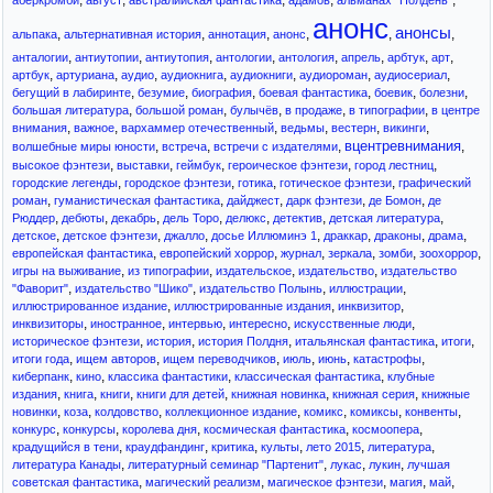
,
,
,
,
,
аберкромби
август
австралийская фантастика
адамов
альманах "Полдень"
анонс
анонсы
,
,
,
,
,
,
альпака
альтернативная история
аннотация
анонc
,
,
,
,
,
,
,
,
анталогии
антиутопии
антиутопия
антологии
антология
апрель
арбтук
арт
,
,
,
,
,
,
,
артбук
артуриана
аудио
аудиокнига
аудиокниги
аудиороман
аудиосериал
,
,
,
,
,
,
бегущий в лабиринте
безумие
биография
боевая фантастика
боевик
болезни
,
,
,
,
,
большая литература
большой роман
булычёв
в продаже
в типографии
в центре
,
,
,
,
,
,
внимания
важное
вархаммер отечественный
ведьмы
вестерн
викинги
вцентревнимания
,
,
,
,
волшебные миры юности
встреча
встречи с издателями
,
,
,
,
,
высокое фэнтези
выставки
геймбук
героическое фэнтези
город лестниц
,
,
,
,
городские легенды
городское фэнтези
готика
готическое фэнтези
графический
,
,
,
,
,
роман
гуманистическая фантастика
дайджест
дарк фэнтези
де Бомон
де
,
,
,
,
,
,
,
Рюддер
дебюты
декабрь
дель Торо
делюкс
детектив
детская литература
,
,
,
,
,
,
,
детское
детское фэнтези
джалло
досье Иллюминэ 1
драккар
драконы
драма
,
,
,
,
,
,
европейская фантастика
европейский хоррор
журнал
зеркала
зомби
зоохоррор
,
,
,
,
игры на выживание
из типографии
издательское
издательство
издательство
,
,
,
,
"Фаворит"
издательство "Шико"
издательство Полынь
иллюстрации
,
,
,
иллюстрированное издание
иллюстрированные издания
инквизитор
,
,
,
,
,
инквизиторы
иностранное
интервью
интересно
искусственные люди
,
,
,
,
,
историческое фэнтези
история
история Полдня
итальянская фантастика
итоги
,
,
,
,
,
,
итоги года
ищем авторов
ищем переводчиков
июль
июнь
катастрофы
,
,
,
,
киберпанк
кино
классика фантастики
классическая фантастика
клубные
,
,
,
,
,
,
издания
книга
книги
книги для детей
книжная новинка
книжная серия
книжные
,
,
,
,
,
,
,
новинки
коза
колдовство
коллекционное издание
комикс
комиксы
конвенты
,
,
,
,
,
конкурс
конкурсы
королева дня
космическая фантастика
космоопера
,
,
,
,
,
,
крадущийся в тени
краудфандинг
критика
культы
лето 2015
литература
,
,
,
,
литература Канады
литературный семинар "Партенит"
лукас
лукин
лучшая
,
,
,
,
,
советская фантастика
магический реализм
магическое фэнтези
магия
май