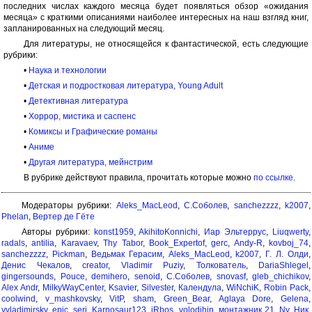
последних числах каждого месяца будет появляться обзор «ожидания
месяца» с краткими описаниями наиболее интересных на наш взгляд книг,
запланированных на следующий месяц.
Для литературы, не относящейся к фантастической, есть следующие
рубрики:
•
Наука и технологии
•
Детская и подростковая литература, Young Adult
•
Детективная литература
•
Хоррор, мистика и саспенс
•
Комиксы и Графические романы
•
Аниме
•
Другая литература, мейнстрим
В рубрике действуют правила, прочитать которые можно
по ссылке
.
Модераторы рубрики:
Aleks_MacLeod
,
С.Соболев
,
sanchezzzz
,
k2007
,
Phelan
,
Вертер де Гёте
Авторы рубрики:
konst1959
,
AkihitoKonnichi
,
Иар Эльтеррус
,
Liuqwerty
,
radals
,
antilia
,
Karavaev
,
Thy Tabor
,
Book_Expertof
,
gerc
,
Andy-R
,
kovboj_74
,
sanchezzzz
,
Pickman
,
Ведьмак Герасим
,
Aleks_MacLeod
,
k2007
,
Г. Л. Олди
,
Денис Чекалов
,
creator
,
Vladimir Puziy
,
Толкователь
,
DariaShlegel
,
gingersounds
,
Pouce
,
demihero
,
senoid
,
С.Соболев
,
snovasf
,
gleb_chichikov
,
Alex Andr
,
MilkyWayCenter
,
Ksavier
,
Silvester
,
Календула
,
WiNchiK
,
Robin Pack
,
coolwind
,
v_mashkovsky
,
VitP
,
sham
,
Green_Bear
,
Aglaya Dore
,
Gelena
,
vvladimirsky
,
epic_serj
,
Karnosaur123
,
iRbos
,
volodihin
,
монтажник 21
,
Ny
,
Ник.