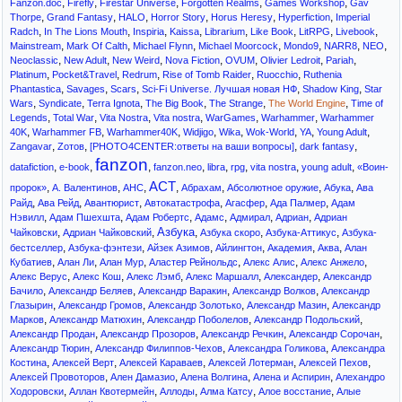
,
,
,
,
,
Fanzon.doc
Firefly
Firestar Universe
Forgotten Realms
Games Workshop
Gav
,
,
,
,
,
,
Thorpe
Grand Fantasy
HALO
Horror Story
Horus Heresy
Hyperfiction
Imperial
,
,
,
,
,
,
,
,
Radch
In The Lions Mouth
Inspiria
Kaissa
Librarium
Like Book
LitRPG
Livebook
,
,
,
,
,
,
,
Mainstream
Mark Of Calth
Michael Flynn
Michael Moorcock
Mondo9
NARR8
NEO
,
,
,
,
,
,
,
Neoclassic
New Adult
New Weird
Nova Fiction
OVUM
Olivier Ledroit
Pariah
,
,
,
,
,
Platinum
Pocket&Travel
Redrum
Rise of Tomb Raider
Ruocchio
Ruthenia
,
,
,
,
,
Phantastica
Savages
Scars
Sci-Fi Universe. Лучшая новая НФ
Shadow King
Star
,
,
,
,
,
,
Wars
Syndicate
Terra Ignota
The Big Book
The Strange
The World Engine
Time of
,
,
,
,
,
,
Legends
Total War
Vita Nostra
Vita nostra
WarGames
Warhammer
Warhammer
,
,
,
,
,
,
,
,
40K
Warhammer FB
Warhammer40K
Widjigo
Wika
Wok-World
YA
Young Adult
,
,
,
,
Zangavar
Zотов
[PHOTO4CENTER:ответы на ваши вопросы]
dark fantasy
fanzon
,
,
,
,
,
,
,
,
datafiction
e-book
fanzon.neo
libra
rpg
vita nostra
young adult
«Воин-
АСТ
,
,
,
,
,
,
,
пророк»
А. Валентинов
АНС
Абрахам
Абсолютное оружие
Абука
Ава
,
,
,
,
,
,
Райд
Ава Рейд
Авантюрист
Автокатастрофа
Агасфер
Ада Палмер
Адам
,
,
,
,
,
,
Нэвилл
Адам Пшехшта
Адам Робертс
Адамс
Адмирал
Адриан
Адриан
Азбука
,
,
,
,
,
Чайковски
Адриан Чайковский
Азбука скоро
Азбука-Аттикус
Азбука-
,
,
,
,
,
,
бестселлер
Азбука-фэнтези
Айзек Азимов
Айлингтон
Академия
Аква
Алан
,
,
,
,
,
,
Кубатиев
Алан Ли
Алан Мур
Аластер Рейнольдс
Алекс Алис
Алекс Анжело
,
,
,
,
,
Алекс Верус
Алекс Кош
Алекс Лэмб
Алекс Маршалл
Александер
Александр
,
,
,
,
Бачило
Александр Беляев
Александр Варакин
Александр Волков
Александр
,
,
,
,
Глазырин
Александр Громов
Александр Золотько
Александр Мазин
Александр
,
,
,
,
Марков
Александр Матюхин
Александр Поболелов
Александр Подольский
,
,
,
,
Александр Продан
Александр Прозоров
Александр Речкин
Александр Сорочан
,
,
,
Александр Тюрин
Александр Филиппов-Чехов
Александра Голикова
Александра
,
,
,
,
,
Костина
Алексей Верт
Алексей Караваев
Алексей Лотерман
Алексей Пехов
,
,
,
,
Алексей Провоторов
Ален Дамазио
Алена Волгина
Алена и Аспирин
Алехандро
,
,
,
,
,
Ходоровски
Аллан Квотермейн
Аллоды
Алма Катсу
Алое восстание
Алые