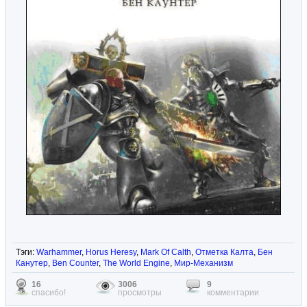
Тэги:
Warhammer
,
Horus Heresy
,
Mark Of Calth
,
Отметка Калта
,
Бен
Канутер
,
Ben Counter
,
The World Engine
,
Мир-Механизм
16
3006
9
спасибо!
просмотры
комментарии