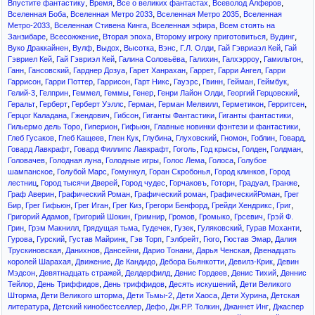
,
,
,
,
Впустите фантастику
Время
Все о великих фантастах
Всеволод Алферов
,
,
,
Вселенная Боба
Вселенная Метро 2033
Вселенная Метро 2035
Вселенная
,
,
,
Метро-2033
Вселенная Стивена Кинга
Вселенная эфира
Всем стоять на
,
,
,
,
,
Занзибаре
Всесожжение
Вторая эпоха
Второму игроку приготовиться
Вудинг
,
,
,
,
,
,
,
Вуко Драккайнен
Вулф
Выдох
Высотка
Вэнс
Г.Л. Олди
Гай Гэвриаэл Кей
Гай
,
,
,
,
,
,
Гэвриел Кей
Гай Гэвриэл Кей
Галина Соловьёва
Галихин
Галхэрроу
Гамильтон
,
,
,
,
,
,
Ганн
Гансовский
Гарднер Дозуа
Гарет Ханрахан
Гаррет
Гарри Ангел
Гарри
,
,
,
,
,
,
,
,
Гаррисон
Гарри Поттер
Гаррисон
Гарт Никс
Гауэрс
Гвинн
Гейман
Геймбук
,
,
,
,
,
,
,
Гелий-3
Гелприн
Геммел
Геммы
Генер
Генри Лайон Олди
Георгий Герцовский
,
,
,
,
,
,
,
Геральт
Герберт
Герберт Уэллс
Герман
Герман Мелвилл
Герметикон
Герритсен
,
,
,
,
,
Герцог Каладана
Гжендович
Гибсон
Гиганты Фантастики
Гиганты фантастики
,
,
,
,
Гильермо дель Торо
Гиперион
Гифьюн
Главные новинки фэнтези и фантастики
,
,
,
,
,
,
,
,
Глеб Гусаков
Глеб Кащеев
Глен Кук
Глубина
Глуховский
Гномон
Гоблин
Говард
,
,
,
,
,
,
Говард Лавкрафт
Говард Филлипс Лавкрафт
Гоголь
Год крысы
Голден
Голдман
,
,
,
,
,
Головачев
Голодная луна
Голодные игры
Голос Лема
Голоса
Голубое
,
,
,
,
,
шампанское
Голубой Марс
Гомункул
Горан Скробонья
Город клинков
Город
,
,
,
,
,
,
,
лестниц
Город тысячи Дверей
Город чудес
Горчаковъ
Готорн
Градуал
Гранже
,
,
,
,
Граф Аверин
Графический Роман
Графический роман
ГрафическийРоман
Грег
,
,
,
,
,
,
,
Бир
Грег Гифьюн
Грег Иган
Грег Киз
Грегори Бенфорд
Грейди Хендрикс
Григ
,
,
,
,
,
,
Григорий Адамов
Григорий Шокин
Гримнир
Громов
Громыко
Грсевич
Грэй Ф.
,
,
,
,
,
,
,
Грин
Грэм Макнилл
Грядущая тьма
Гудечек
Гузек
Гуляковский
Гурав Моханти
,
,
,
,
,
,
,
Гурова
Гурский
Густав Майринк
Гэв Торп
Гэлбрейт
Гюго
Гюстав Эмар
Далия
,
,
,
,
,
Трускиновская
Данихнов
Дансейни
Дарио Тонани
Дарья Ченская
Двенадцать
,
,
,
,
,
королей Шарахая
Движение
Де Кандидо
Дебора Бьянкотти
Девилз-Крик
Девин
,
,
,
,
,
Мэдсон
Девятнадцать стражей
Делдерфилд
Денис Гордеев
Денис Тихий
Деннис
,
,
,
,
Тейлор
День Триффидов
День триффидов
Десять искушений
Дети Великого
,
,
,
,
,
Шторма
Дети Великого шторма
Дети Тьмы-2
Дети Хаоса
Дети Хурина
Детская
,
,
,
,
,
литература
Детский кинобестселлер
Дефо
Дж.Р.Р. Толкин
Джаннет Инг
Джаспер