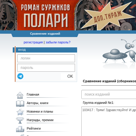
Сравнение изданий
регистрация
|
забыли пароль?
вход
OK
Сравнение изданий (сборников
Главная
Группа изданий №1:
Авторы, книги
Новинки и планы
Награды, премии
Рейтинги