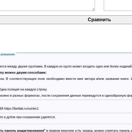
ьзованию
тся между двумя группами. В каждую из групп может входить одно или более изданий
ппу можно двумя способами:
ка. В соответствующее поле необходимо ввести имя автора и/или название книги. 
дна позиция на каждую строку.
 можно в разных форматах, после сохранения данные переведутся в однообразную фо
https://fantlab.ru/edition22368 https://fantlab.ru/series1
е и дубли при сохранении удалятся.
ать панель редактирования"
в правом верхнем углу экрана, можно спрятать панель 