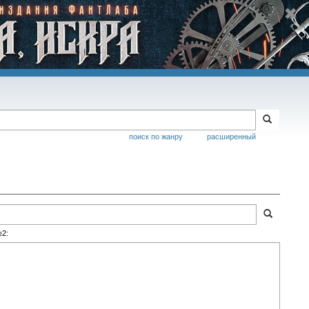
поиск по жанру
расширенный
№2: