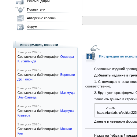
Рекомендации
Посетители
Авторские колонки
Форум
информация, новости
7 августа 2026 г.
Инструкция по испол
Составлена библиография
Оливера
К. Лэнгмида
Сравнение изданий проводи
6 августа 2026 г.
Составлена библиография
Вероники
Добавить издание в гру
Дж. Генри
1. С помощью строки поис
соответственно.
5 августа 2026 г.
Составлена библиография
Махмуда
2. Вручную через формы. О
Эль-Сайеда
Заносить данные в строки
4 августа 2026 г.
26236
Составлена библиография
Маркуса
Кливера
Данные в неверном формат
3 августа 2026 г.
Составлена библиография
Моники
Ким
Нажав на
"убрать / показ