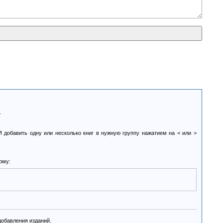
.
И добавить одну или несколько книг в нужную группу нажатием на < или >
рму:
добавления изданий.