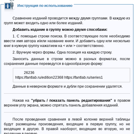
Инструкция по использованию
Сравнение изданий проводится между двумя группами. В каждую из
групп может входить одно или более изданий.
Добавить издание в группу можно двумя способами:
1. С помощью строки поиска. В соответствующее поле необходимо
ввести имя автора и/или название книги. И добавить одну или несколько
книг в нужную группу нажатием на < или > соответственно.
2. Вручную через формы. Одна позиция на каждую строку.
Заносить данные в строки можно в разных форматах, после
сохранения данные переведутся в однообразную форму:
26236
https://fantlab.ru/edition22368 https://fantlab.ru/series1
Данные в неверном формате и дубли при сохранении удалятся.
Нажав на
"убрать / показать панель редактирования"
в правом
верхнем углу экрана, можно спрятать панель добавления изданий.
После проведения сравнения в левой колонке верхней таблицы
будут размещены произведения, входящие в первую группу, но не
входящие в другую. В правой наоборот, входящие во вторую, но не
входящие в первую.