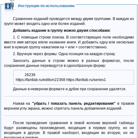
Инструкция по использованию
Сравнение изданий проводится между двумя группами. В каждую из
групп может входить одно или более изданий.
Добавить издание в группу можно двумя способами:
1. С помощью строки поиска. В соответствующее поле необходимо
ввести имя автора и/или название книги. И добавить одну или несколько
книг в нужную группу нажатием на < или > соответственно.
2. Вручную через формы. Одна позиция на каждую строку.
Заносить данные в строки можно в разных форматах, после
сохранения данные переведутся в однообразную форму:
26236
https://fantlab.ru/edition22368 https://fantlab.ru/series1
Данные в неверном формате и дубли при сохранении удалятся.
Нажав на
"убрать / показать панель редактирования"
в правом
верхнем углу экрана, можно спрятать панель добавления изданий.
После проведения сравнения в левой колонке верхней таблицы
будут размещены произведения, входящие в первую группу, но не
входящие в другую. В правой наоборот, входящие во вторую, но не
входящие в первую.