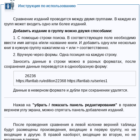
Инструкция по использованию
Сравнение изданий проводится между двумя группами. В каждую из
групп может входить одно или более изданий.
Добавить издание в группу можно двумя способами:
1. С помощью строки поиска. В соответствующее поле необходимо
ввести имя автора и/или название книги. И добавить одну или несколько
книг в нужную группу нажатием на < или > соответственно.
2. Вручную через формы. Одна позиция на каждую строку.
Заносить данные в строки можно в разных форматах, после
сохранения данные переведутся в однообразную форму:
26236
https://fantlab.ru/edition22368 https://fantlab.ru/series1
Данные в неверном формате и дубли при сохранении удалятся.
Нажав на
"убрать / показать панель редактирования"
в правом
верхнем углу экрана, можно спрятать панель добавления изданий.
После проведения сравнения в левой колонке верхней таблицы
будут размещены произведения, входящие в первую группу, но не
входящие в другую. В правой наоборот, входящие во вторую, но не
входящие в первую.