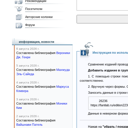
Рекомендации
Посетители
Авторские колонки
Форум
информация, новости
6 августа 2026 г.
Инструкция по испол
Составлена библиография
Вероники
Дж. Генри
Сравнение изданий проводи
5 августа 2026 г.
Составлена библиография
Махмуда
Добавить издание в гру
Эль-Сайеда
1. С помощью строки поис
соответственно.
4 августа 2026 г.
Составлена библиография
Маркуса
2. Вручную через формы. О
Кливера
Заносить данные в строки
3 августа 2026 г.
26236
Составлена библиография
Моники
Ким
Данные в неверном формат
2 августа 2026 г.
Составлена библиография
Вайшнави Патель
Нажав на
"убрать / показ