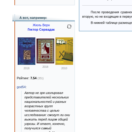
После проведения сравнен
вторую, но не входящие в перву
А вот, например:
В нижней таблице размеще
Жюль Верн
Гектор Сервадак
2016
2018
2010
Рейтинг:
7.54
(351)
god54
:
Автор не зря изолировал
представителей нескольких
национальностей и разных
возрастных групп
человечества с целью
исследования: смогут ли они
выжить перед лицом общей
угрозы. И ответ, конечно,
получился самый