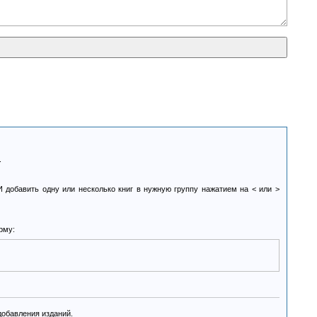
.
И добавить одну или несколько книг в нужную группу нажатием на < или >
рму:
добавления изданий.