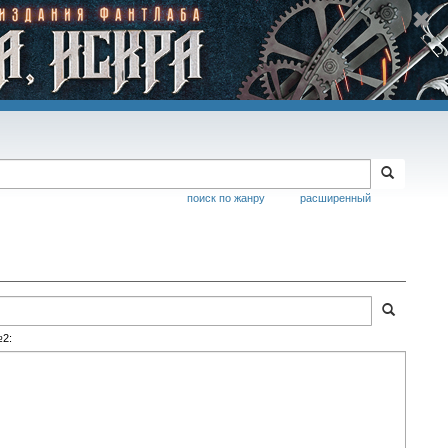
поиск по жанру
расширенный
№2: