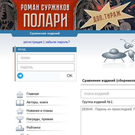
Сравнение изданий
регистрация
|
забыли пароль?
вход
OK
Сравнение изданий (сборников
Главная
Группа изданий №1:
Авторы, книги
Новинки и планы
Награды, премии
Рейтинги