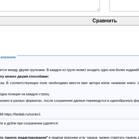
ьзованию
тся между двумя группами. В каждую из групп может входить одно или более изданий
ппу можно двумя способами:
ка. В соответствующее поле необходимо ввести имя автора и/или название книги. 
дна позиция на каждую строку.
 можно в разных форматах, после сохранения данные переведутся в однообразную фо
https://fantlab.ru/edition22368 https://fantlab.ru/series1
е и дубли при сохранении удалятся.
ать панель редактирования"
в правом верхнем углу экрана, можно спрятать панель 