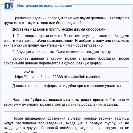
Инструкция по использованию
Сравнение изданий проводится между двумя группами. В каждую из
групп может входить одно или более изданий.
Добавить издание в группу можно двумя способами:
1. С помощью строки поиска. В соответствующее поле необходимо
ввести имя автора и/или название книги. И добавить одну или несколько
книг в нужную группу нажатием на < или > соответственно.
2. Вручную через формы. Одна позиция на каждую строку.
Заносить данные в строки можно в разных форматах, после
сохранения данные переведутся в однообразную форму:
26236
https://fantlab.ru/edition22368 https://fantlab.ru/series1
Данные в неверном формате и дубли при сохранении удалятся.
Нажав на
"убрать / показать панель редактирования"
в правом
верхнем углу экрана, можно спрятать панель добавления изданий.
После проведения сравнения в левой колонке верхней таблицы
будут размещены произведения, входящие в первую группу, но не
входящие в другую. В правой наоборот, входящие во вторую, но не
входящие в первую.