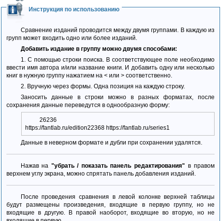
Инструкция по использованию
Сравнение изданий проводится между двумя группами. В каждую из
групп может входить одно или более изданий.
Добавить издание в группу можно двумя способами:
1. С помощью строки поиска. В соответствующее поле необходимо
ввести имя автора и/или название книги. И добавить одну или несколько
книг в нужную группу нажатием на < или > соответственно.
2. Вручную через формы. Одна позиция на каждую строку.
Заносить данные в строки можно в разных форматах, после
сохранения данные переведутся в однообразную форму:
26236
https://fantlab.ru/edition22368 https://fantlab.ru/series1
Данные в неверном формате и дубли при сохранении удалятся.
Нажав на
"убрать / показать панель редактирования"
в правом
верхнем углу экрана, можно спрятать панель добавления изданий.
После проведения сравнения в левой колонке верхней таблицы
будут размещены произведения, входящие в первую группу, но не
входящие в другую. В правой наоборот, входящие во вторую, но не
входящие в первую.