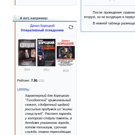
После проведения сравнен
вторую, но не входящие в перву
А вот, например:
В нижней таблице размеще
Данил Корецкий
Оперативный псевдоним
2015
2011
2010
Рейтинг:
7.95
(211)
URRRiy
:
Характерный для Корецкого
"Тиходонский" криминальный
сюжет, сдобренный щедрой
россыпью придумок из "жизни
спецслужб". Растет паренёк,
у которого стёрли память, в
детдоме указанного города,
потом техникум, срочная
служба, плавно переходящая