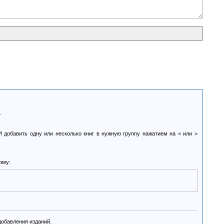
.
И добавить одну или несколько книг в нужную группу нажатием на < или >
рму:
добавления изданий.