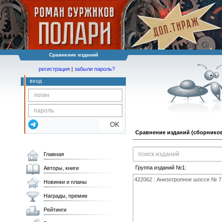
Сравнение изданий
регистрация
|
забыли пароль?
вход
OK
Сравнение изданий (сборников
Главная
Группа изданий №1:
Авторы, книги
Новинки и планы
Награды, премии
Рейтинги