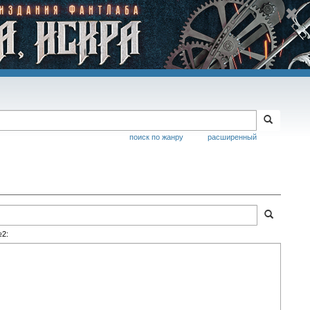
поиск по жанру
расширенный
№2: