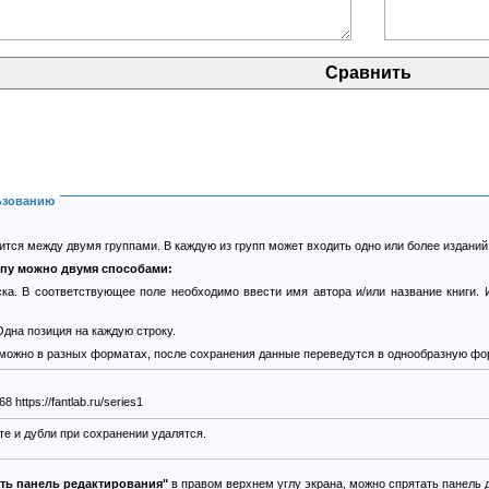
ьзованию
тся между двумя группами. В каждую из групп может входить одно или более изданий
ппу можно двумя способами:
ка. В соответствующее поле необходимо ввести имя автора и/или название книги. 
дна позиция на каждую строку.
 можно в разных форматах, после сохранения данные переведутся в однообразную фо
https://fantlab.ru/edition22368 https://fantlab.ru/series1
е и дубли при сохранении удалятся.
ать панель редактирования"
в правом верхнем углу экрана, можно спрятать панель 