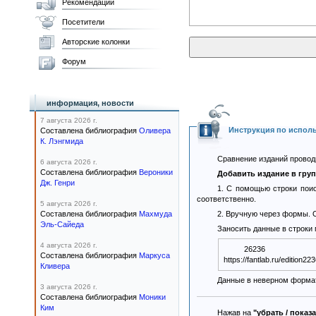
Рекомендации
Посетители
Авторские колонки
Форум
информация, новости
7 августа 2026 г.
Инструкция по испол
Составлена библиография
Оливера
К. Лэнгмида
Сравнение изданий проводи
6 августа 2026 г.
Составлена библиография
Вероники
Добавить издание в гру
Дж. Генри
1. С помощью строки поис
соответственно.
5 августа 2026 г.
Составлена библиография
Махмуда
2. Вручную через формы. О
Эль-Сайеда
Заносить данные в строки
4 августа 2026 г.
26236
Составлена библиография
Маркуса
Кливера
Данные в неверном формат
3 августа 2026 г.
Составлена библиография
Моники
Ким
Нажав на
"убрать / показ