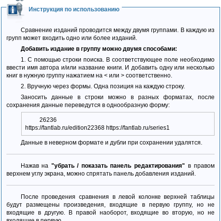
Инструкция по использованию
Сравнение изданий проводится между двумя группами. В каждую из
групп может входить одно или более изданий.
Добавить издание в группу можно двумя способами:
1. С помощью строки поиска. В соответствующее поле необходимо
ввести имя автора и/или название книги. И добавить одну или несколько
книг в нужную группу нажатием на < или > соответственно.
2. Вручную через формы. Одна позиция на каждую строку.
Заносить данные в строки можно в разных форматах, после
сохранения данные переведутся в однообразную форму:
26236
https://fantlab.ru/edition22368 https://fantlab.ru/series1
Данные в неверном формате и дубли при сохранении удалятся.
Нажав на
"убрать / показать панель редактирования"
в правом
верхнем углу экрана, можно спрятать панель добавления изданий.
После проведения сравнения в левой колонке верхней таблицы
будут размещены произведения, входящие в первую группу, но не
входящие в другую. В правой наоборот, входящие во вторую, но не
входящие в первую.