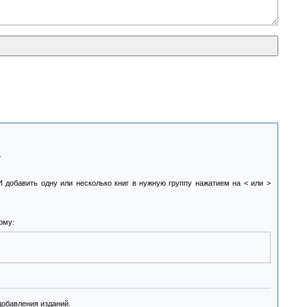
.
И добавить одну или несколько книг в нужную группу нажатием на < или >
рму:
добавления изданий.