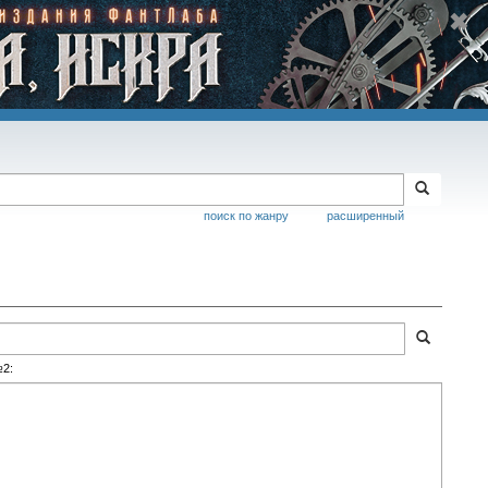
поиск по жанру
расширенный
№2: