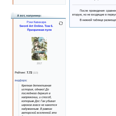
После проведения сравнен
вторую, но не входящие в перву
А вот, например:
В нижней таблице размеще
Рэки Кавахара
Sword Art Online. Том 6.
Призрачная пуля
2017
Рейтинг:
7.72
(113)
видфара
:
Крепкая детективная
история, однако! До
последнего держит в
напряжении, и способ,
которым Дес Ган убивал
игроков вовсе не кажется
надуманным. В рамках
авторской вселенной это