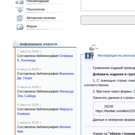
Рекомендации
Посетители
Авторские колонки
Форум
информация, новости
7 августа 2026 г.
Инструкция по испол
Составлена библиография
Оливера
К. Лэнгмида
Сравнение изданий проводи
6 августа 2026 г.
Составлена библиография
Вероники
Добавить издание в гру
Дж. Генри
1. С помощью строки поис
соответственно.
5 августа 2026 г.
Составлена библиография
Махмуда
2. Вручную через формы. О
Эль-Сайеда
Заносить данные в строки
4 августа 2026 г.
26236
Составлена библиография
Маркуса
Кливера
Данные в неверном формат
3 августа 2026 г.
Составлена библиография
Моники
Ким
Нажав на
"убрать / показ