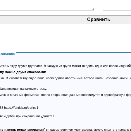
ьзованию
тся между двумя группами. В каждую из групп может входить одно или более изданий
ппу можно двумя способами:
ка. В соответствующее поле необходимо ввести имя автора и/или название книги. 
дна позиция на каждую строку.
 можно в разных форматах, после сохранения данные переведутся в однообразную фо
https://fantlab.ru/edition22368 https://fantlab.ru/series1
е и дубли при сохранении удалятся.
ать панель редактирования"
в правом верхнем углу экрана, можно спрятать панель 