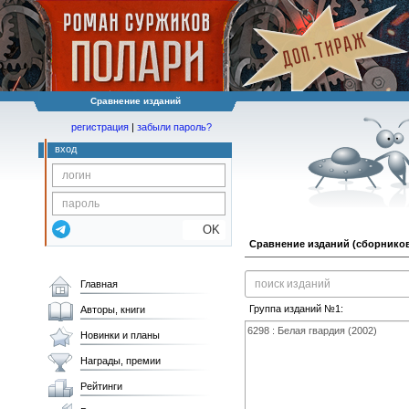
Сравнение изданий
регистрация
|
забыли пароль?
вход
OK
Сравнение изданий (сборников
Главная
Группа изданий №1:
Авторы, книги
Новинки и планы
Награды, премии
Рейтинги