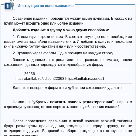
Инструкция по использованию
Сравнение изданий проводится между двумя группами. В каждую из
групп может входить одно или более изданий.
Добавить издание в группу можно двумя способами:
1. С помощью строки поиска. В соответствующее поле необходимо
ввести имя автора и/или название книги. И добавить одну или несколько
книг в нужную группу нажатием на < или > соответственно.
2. Вручную через формы. Одна позиция на каждую строку.
Заносить данные в строки можно в разных форматах, после
сохранения данные переведутся в однообразную форму:
26236
https://fantlab.ru/edition22368 https://fantlab.ru/series1
Данные в неверном формате и дубли при сохранении удалятся.
Нажав на
"убрать / показать панель редактирования"
в правом
верхнем углу экрана, можно спрятать панель добавления изданий.
После проведения сравнения в левой колонке верхней таблицы
будут размещены произведения, входящие в первую группу, но не
входящие в другую. В правой наоборот, входящие во вторую, но не
входящие в первую.