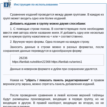
Инструкция по использованию
Сравнение изданий проводится между двумя группами. В каждую из
групп может входить одно или более изданий.
Добавить издание в группу можно двумя способами:
1. С помощью строки поиска. В соответствующее поле необходимо
ввести имя автора и/или название книги. И добавить одну или несколько
книг в нужную группу нажатием на < или > соответственно.
2. Вручную через формы. Одна позиция на каждую строку.
Заносить данные в строки можно в разных форматах, после
сохранения данные переведутся в однообразную форму:
26236
https://fantlab.ru/edition22368 https://fantlab.ru/series1
Данные в неверном формате и дубли при сохранении удалятся.
Нажав на
"убрать / показать панель редактирования"
в правом
верхнем углу экрана, можно спрятать панель добавления изданий.
После проведения сравнения в левой колонке верхней таблицы
будут размещены произведения, входящие в первую группу, но не
входящие в другую. В правой наоборот, входящие во вторую, но не
входящие в первую.