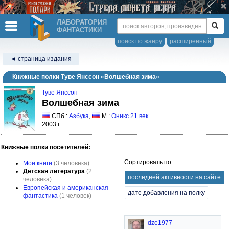
ЛАБОРАТОРИЯ
ФАНТАСТИКИ
поиск по жанру
расширенный
◄ страница издания
Книжные полки Туве Янссон «Волшебная зима»
Туве Янссон
Волшебная зима
СПб.:
Азбука
,
М.:
Оникс 21 век
2003 г.
Книжные полки посетителей:
Сортировать по:
Мои книги
(3 человека)
Детская литература
(2
последней активности на сайте
человека)
Европейская и американская
дате добавления на полку
фантастика
(1 человек)
dze1977