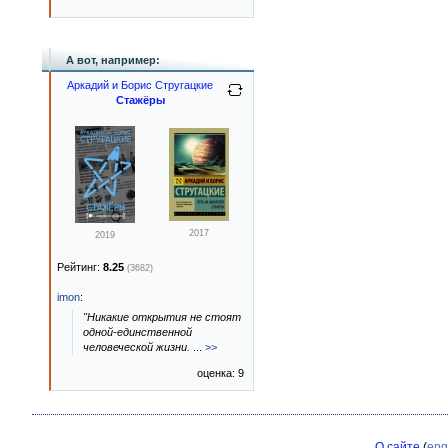
А вот, например:
Аркадий и Борис Стругацкие
Стажёры
2017
2019
Рейтинг:
8.25
(3682)
imon
:
"Никакие открытия не стоят
одной-единственной
человеческой жизни.
...
>>
оценка: 9
О сайте
(
eng