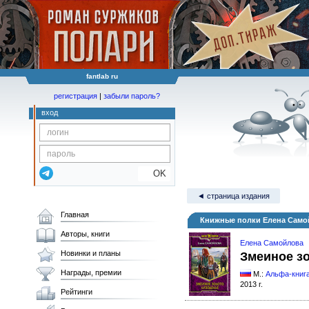
fantlab ru
регистрация
|
забыли пароль?
вход
OK
◄ страница издания
Главная
Книжные полки Елена Само
Авторы, книги
Елена Самойлова
Новинки и планы
Змеиное з
Награды, премии
М.:
Альфа-книг
2013 г.
Рейтинги