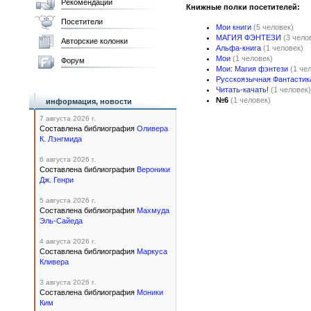
Рекомендации
Книжные полки посетителей:
Посетители
Мои книги
(5 человек)
МАГИЯ ФЭНТЕЗИ
(3 чело
Авторские колонки
Альфа-книга
(1 человек)
Мои
(1 человек)
Форум
Мои: Магия фэнтези
(1 че
Русскоязычная Фантастик
Читать-качать!
(1 человек)
№6
(1 человек)
информация, новости
7 августа 2026 г.
Составлена библиография
Оливера
К. Лэнгмида
6 августа 2026 г.
Составлена библиография
Вероники
Дж. Генри
5 августа 2026 г.
Составлена библиография
Махмуда
Эль-Сайеда
4 августа 2026 г.
Составлена библиография
Маркуса
Кливера
3 августа 2026 г.
Составлена библиография
Моники
Ким