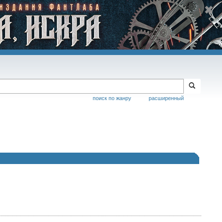
поиск по жанру
расширенный