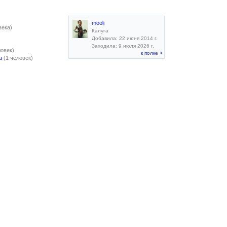
mooli
века)
Калуга
Добавила: 22 июня 2014 г.
Заходила: 9 июля 2026 г.
ловек)
к полке >
а
(1 человек)