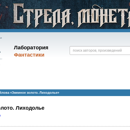
Лаборатория
Фантастики
йлова «Змеиное золото. Лиходолье»
олото. Лиходолье
а