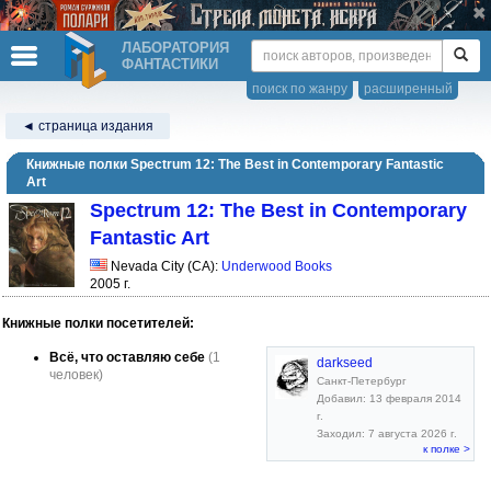
ЛАБОРАТОРИЯ
ФАНТАСТИКИ
поиск по жанру
расширенный
◄ страница издания
Книжные полки Spectrum 12: The Best in Contemporary Fantastic
Art
Spectrum 12: The Best in Contemporary
Fantastic Art
Nevada City (CA):
Underwood Books
2005 г.
Книжные полки посетителей:
Всё, что оставляю себе
(1
darkseed
человек)
Санкт-Петербург
Добавил: 13 февраля 2014
г.
Заходил: 7 августа 2026 г.
к полке >