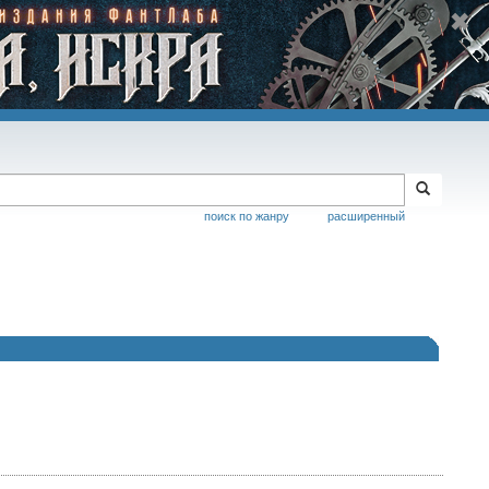
поиск по жанру
расширенный