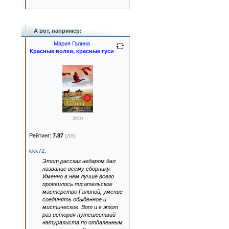
А вот, например:
Мария Галина
Красные волки, красные гуси
2010
Рейтинг:
7.87
(203)
kkk72
:
Этот рассказ недаром дал
название всему сборнику.
Именно в нем лучше всего
проявилось писательское
мастерство Галиной, умение
соединять обыденное и
мистическое. Вот и в этот
раз история путешествий
натуралиста по отдаленным