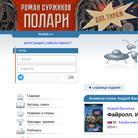
fantlab ru
регистрация
|
забыли пароль?
вход
OK
◄ страница издания
Главная
Книжные полки Андрей Васи
Авторы, книги
Андрей Васильев
Новинки и планы
Файролл. И
Награды, премии
М.:
Альфа-книг
2014 г.
Рейтинги