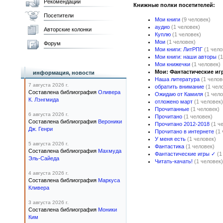
Рекомендации
Книжные полки посетителей:
Посетители
Мои книги
(9 человек)
аудио
(1 человек)
Авторские колонки
Куплю
(1 человек)
Мои
(1 человек)
Форум
Мои книги: ЛитРПГ
(1 чело
Мои книги: наши авторы
(
Мои книжечки
(1 человек)
Мои: Фантастические иг
информация, новости
Наша литература
(1 челов
7 августа 2026 г.
обратить внимание
(1 чел
Составлена библиография
Оливера
Ожидаю от Камиля
(1 чело
К. Лэнгмида
отложено март
(1 человек)
Прочитанные
(1 человек)
6 августа 2026 г.
Прочитано
(1 человек)
Составлена библиография
Вероники
Прочитано 2012-2018
(1 ч
Дж. Генри
Прочитано в интернете
(1
У меня есть
(1 человек)
5 августа 2026 г.
Фантастика
(1 человек)
Составлена библиография
Махмуда
Фантастические игры ✓
(1
Эль-Сайеда
Читать-качать!
(1 человек)
4 августа 2026 г.
Составлена библиография
Маркуса
Кливера
3 августа 2026 г.
Составлена библиография
Моники
Ким