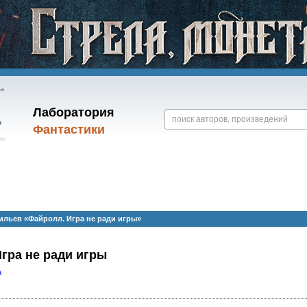
Лаборатория
Фантастики
льев «Файролл. Игра не ради игры»
гра не ради игры
а