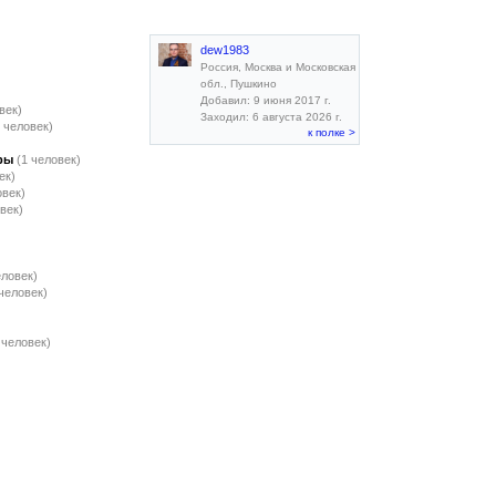
dew1983
Россия, Москва и Московская
обл., Пушкино
Добавил: 9 июня 2017 г.
век)
Заходил: 6 августа 2026 г.
1 человек)
к полке >
ры
(1 человек)
ек)
овек)
век)
еловек)
 человек)
 человек)