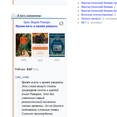
Фантастический боевик п
Фантастический боевик ✓
Фантастический боевик.Ко
Фэнтези отечественное
(1
А вот, например:
Читать-качать!
(1 человек)
Эрих Мария Ремарк
№7
(1 человек)
Время жить и время умирать
2026
2024
2025
Рейтинг:
8.67
(551)
Julia_smile
:
Время жить и время умирать
Эти слова могут стать
эпиграфом почти к каждой
книге Ремарка. Это без
сомнения самый
реалистичный писатель
своего времени. Он не боится
поднимать сложные темы
Сильное произведение,