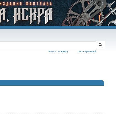
поиск по жанру
расширенный