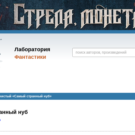
Лаборатория
Фантастики
нистый «Самый странный нуб»
анный нуб
а