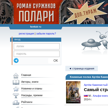
fantlab ru
регистрация
|
забыли пароль?
вход
OK
◄ страница издания
Главная
Книжные полки Артём Каме
Авторы, книги
Артём Каменистый
Новинки и планы
Самый стр
Награды, премии
М.:
Альфа-книг
2014 г.
Рейтинги