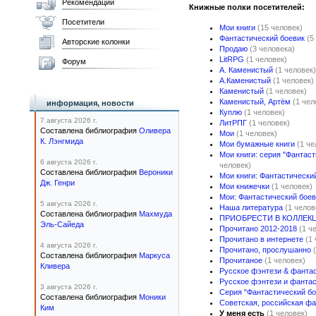
Рекомендации
Книжные полки посетителей:
Посетители
Мои книги
(15 человек)
Фантастический боевик
(5
Авторские колонки
Продаю
(3 человека)
LitRPG
(1 человек)
Форум
А. Каменистый
(1 человек)
А.Каменистый
(1 человек)
Каменистый
(1 человек)
Каменистый, Артём
(1 чел
информация, новости
Куплю
(1 человек)
7 августа 2026 г.
ЛитРПГ
(1 человек)
Составлена библиография
Оливера
Мои
(1 человек)
К. Лэнгмида
Мои бумажные книги
(1 че
Мои книги: серия "Фантаст
6 августа 2026 г.
человек)
Составлена библиография
Вероники
Мои книги: Фантастически
Дж. Генри
Мои книжечки
(1 человек)
Мои: Фантастический боев
5 августа 2026 г.
Наша литература
(1 челов
Составлена библиография
Махмуда
ПРИОБРЕСТИ В КОЛЛЕК
Эль-Сайеда
Прочитано 2012-2018
(1 ч
Прочитано в интернете
(1
4 августа 2026 г.
Прочитано, прослушанно
Составлена библиография
Маркуса
Прочитаное
(1 человек)
Кливера
Русское фэнтези & фанта
Русское фэнтези и фанта
3 августа 2026 г.
Серия "Фантастический бо
Составлена библиография
Моники
Советская, российская фа
Ким
У меня есть
(1 человек)