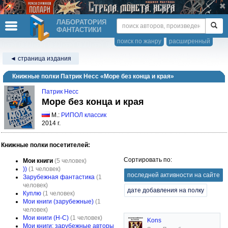
ЛАБОРАТОРИЯ
ФАНТАСТИКИ
поиск по жанру
расширенный
◄ страница издания
Книжные полки Патрик Несс «Море без конца и края»
Патрик Несс
Море без конца и края
М.:
РИПОЛ классик
2014 г.
Книжные полки посетителей:
Сортировать по:
Мои книги
(5 человек)
))
(1 человек)
последней активности на сайте
Зарубежная фантастика
(1
человек)
дате добавления на полку
Куплю
(1 человек)
Мои книги (зарубежные)
(1
человек)
Мои книги (Н-С)
(1 человек)
Kons
Мои книги: зарубежные авторы