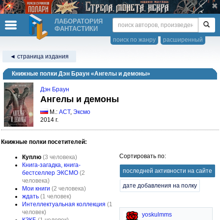
ЛАБОРАТОРИЯ
ФАНТАСТИКИ
поиск по жанру
расширенный
◄ страница издания
Книжные полки Дэн Браун «Ангелы и демоны»
Дэн Браун
Ангелы и демоны
М.:
АСТ
,
Эксмо
2014 г.
Книжные полки посетителей:
Сортировать по:
Куплю
(3 человека)
Книга-загадка, книга-
последней активности на сайте
бестселлер ЭКСМО
(2
человека)
дате добавления на полку
Мои книги
(2 человека)
ждать
(1 человек)
Интеллектуальная коллекция
(1
человек)
yoskulmms