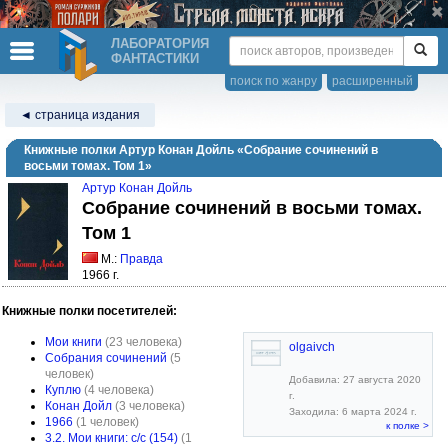
ЛАБОРАТОРИЯ
ФАНТАСТИКИ
поиск по жанру
расширенный
◄ страница издания
Книжные полки Артур Конан Дойль «Собрание сочинений в
восьми томах. Том 1»
Артур Конан Дойль
Собрание сочинений в восьми томах.
Том 1
М.:
Правда
1966 г.
Книжные полки посетителей:
Мои книги
(23 человека)
olgaivch
Собрания сочинений
(5
человек)
Добавила: 27 августа 2020
Куплю
(4 человека)
г.
Конан Дойл
(3 человека)
Заходила: 6 марта 2024 г.
1966
(1 человек)
к полке >
3.2. Мои книги: с/с (154)
(1