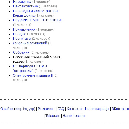
На заметку
(1 человек)
Не фантастика
(1 человек)
Переводы и иллюстраторы
Конан-Дойла
(1 человек)
ПОДАРИТЕ МНЕ ЭТИ КНИГИ!
(1 человек)
Приключения
(1 человек)
Продаю
(1 человек)
Прочитала
(1 человек)
собрание сочинений
(1
человек)
Собрания
(1 человек)
Собрания сочинений 50-60х
годов.
(1 человек)
СС периода СССР и
"антресоли".
(1 человек)
Электронные издания II
(1
человек)
О сайте
(
eng
,
fra
,
укр
) |
Регламент
|
FAQ
|
Контакты
|
Наши награды
|
ВКонтакте
|
Telegram
|
Наши товары