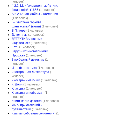
человек)
4.2.1. Мои "электронные" книги:
[полные] с/с (1655
(1 человек)
А и А Конан-Дойлы и Компания
(1 человек)
Библиотека "Архива
фантастики" (книги)
(1 человек)
В Питере
(1 человек)
Детективы
(1 человек)
ДЕТЕКТИВЫ разных
издательств
(1 человек)
Есть
(1 человек)
Заруб.Лит многотомники
Продажа
(1 человек)
Зарубежный детектив
(1
человек)
И не фантастика
(1 человек)
иностранная литература
(1
человек)
иностранные книги
(1 человек)
К. Дойл
(1 человек)
Классика
(1 человек)
Классика и неформат
(1
человек)
Книги моего детства
(1 человек)
книги приключений и
путешествий
(1 человек)
Купить (собрания сочинений)
(1