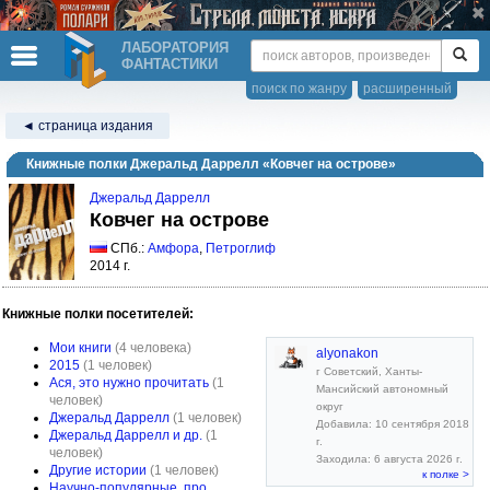
ЛАБОРАТОРИЯ
ФАНТАСТИКИ
поиск по жанру
расширенный
◄ страница издания
Книжные полки Джеральд Даррелл «Ковчег на острове»
Джеральд Даррелл
Ковчег на острове
СПб.:
Амфора
,
Петроглиф
2014 г.
Книжные полки посетителей:
Мои книги
(4 человека)
alyonakon
2015
(1 человек)
г Советский, Ханты-
Ася, это нужно прочитать
(1
Мансийский автономный
человек)
округ
Джеральд Даррелл
(1 человек)
Добавила: 10 сентября 2018
Джеральд Даррелл и др.
(1
г.
человек)
Заходила: 6 августа 2026 г.
Другие истории
(1 человек)
к полке >
Научно-популярные, про