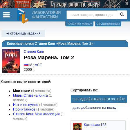
ЛАБОРАТОРИЯ
ФАНТАСТИКИ
поиск по жанру
расширенный
◄ страница издания
Книжные полки Стивен Кинг «Роза Марена. Том 2»
Стивен Кинг
Роза Марена. Том 2
М.:
АСТ
2000 г.
Книжные полки посетителей:
Сортировать по:
Мои книги
(4 человека)
Миры Стивена Кинга
(1
последней активности на сайте
человек)
Нет и не нужно
(1 человек)
дате добавления на полку
Прочитанное
(1 человек)
Стивен Кинг. Моя коллекция
(1
человек)
Karnosaur123