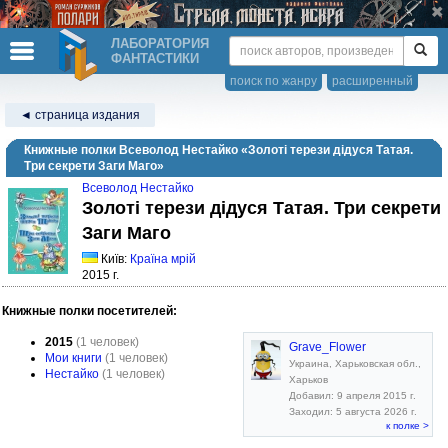
ЛАБОРАТОРИЯ
ФАНТАСТИКИ
поиск по жанру
расширенный
◄ страница издания
Книжные полки Всеволод Нестайко «Золоті терези дідуся Татая.
Три секрети Заги Маго»
Всеволод Нестайко
Золоті терези дідуся Татая. Три секрети
Заги Маго
Київ:
Країна мрій
2015 г.
Книжные полки посетителей:
2015
(1 человек)
Grave_Flower
Мои книги
(1 человек)
Украина, Харьковская обл.,
Нестайко
(1 человек)
Харьков
Добавил: 9 апреля 2015 г.
Заходил: 5 августа 2026 г.
к полке >