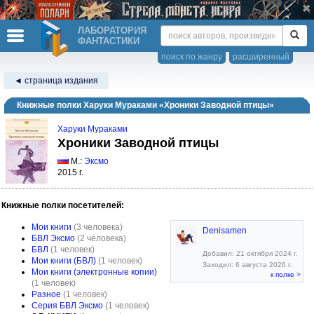
ЛАБОРАТОРИЯ
ФАНТАСТИКИ
поиск по жанру
расширенный
◄ страница издания
Книжные полки Харуки Мураками «Хроники Заводной птицы»
Харуки Мураками
Хроники Заводной птицы
М.:
Эксмо
2015 г.
Книжные полки посетителей:
Мои книги
(3 человека)
Denisamen
БВЛ Эксмо
(2 человека)
БВЛ
(1 человек)
Добавил: 21 октября 2024 г.
Мои книги (БВЛ)
(1 человек)
Заходил: 6 августа 2026 г.
Мои книги (электронные копии)
к полке >
(1 человек)
Разное
(1 человек)
Серия БВЛ Эксмо
(1 человек)