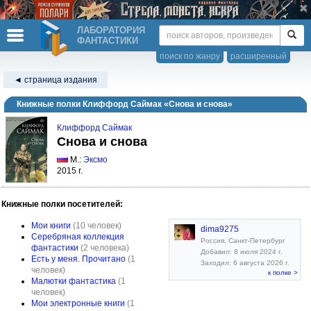
ЛАБОРАТОРИЯ
ФАНТАСТИКИ
поиск по жанру
расширенный
◄ страница издания
Книжные полки Клиффорд Саймак «Снова и снова»
Клиффорд Саймак
Снова и снова
М.:
Эксмо
2015 г.
Книжные полки посетителей:
Мои книги
(10 человек)
dima9275
Серебряная коллекция
Россия, Санкт-Петербург
фантастики
(2 человека)
Добавил: 8 июля 2024 г.
Есть у меня. Прочитано
(1
Заходил: 6 августа 2026 г.
человек)
к полке >
Малютки фантастика
(1
человек)
Мои электронные книги
(1