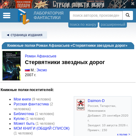
ЛАБОРАТОРИЯ
ФАНТАСТИКИ
поиск по жанру
расширенный
◄ страница издания
Книжные полки Роман Афанасьев «Стервятники звездных дорог»
Роман Афанасьев
Стервятники звездных дорог
М.:
Эксмо
2007 г.
Книжные полки посетителей:
Мои книги
(9 человек)
Daimon-D
Русская фантастика
(2
Россия, Татарстан,
человека)
Нижнекамск
Библиотека
(1 человек)
Добавил: 25 сентября 2020
Куплю
(1 человек)
г.
Может быть
(1 человек)
Заходил: 10 августа 2026 г.
МОИ КНИГИ (ОБЩИЙ СПИСОК)
Примеч.: 150
(1 человек)
к полке >