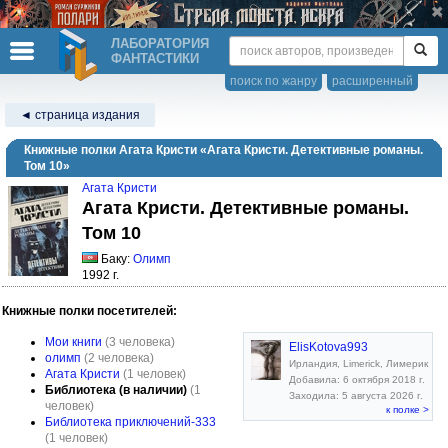
ЛАБОРАТОРИЯ
ФАНТАСТИКИ
поиск по жанру
расширенный
◄ страница издания
Книжные полки Агата Кристи «Агата Кристи. Детективные романы.
Том 10»
Агата Кристи
Агата Кристи. Детективные романы.
Том 10
Баку:
Олимп
1992 г.
Книжные полки посетителей:
Мои книги
(3 человека)
ElisKotova993
олимп
(2 человека)
Ирландия, Limerick, Лимерик
Агата Кристи
(1 человек)
Добавила: 6 октября 2018 г.
Библиотека (в наличии)
(1
Заходила: 5 августа 2026 г.
человек)
к полке >
Библиотека приключений-333
(1 человек)