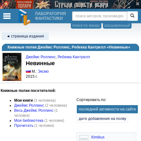
ЛАБОРАТОРИЯ
ФАНТАСТИКИ
поиск по жанру
расширенный
◄ страница издания
Книжные полки Джеймс Роллинс, Ребекка Кантрелл «Невинные»
Джеймс Роллинс
,
Ребекка Кантрелл
Невинные
М.:
Эксмо
2015 г.
Книжные полки посетителей:
Сортировать по:
Мои книги
(3 человека)
Джеймс Роллинс
(2 человека)
последней активности на сайте
Весь Джеймс Роллинс
(1
человек)
дате добавления на полку
Моя библиотека
(1 человек)
Прочитать
(1 человек)
Ximikus