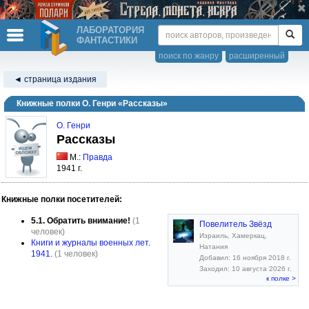
ЛАБОРАТОРИЯ
ФАНТАСТИКИ
поиск по жанру
расширенный
◄ страница издания
Книжные полки О. Генри «Рассказы»
О. Генри
Рассказы
М.:
Правда
1941 г.
Книжные полки посетителей:
5.1. Обратить внимание!
(1
Повелитель Звёзд
человек)
Израиль, Хамеркац,
Книги и журналы военных лет.
Натания
1941.
(1 человек)
Добавил: 16 ноября 2018 г.
Заходил: 10 августа 2026 г.
к полке >