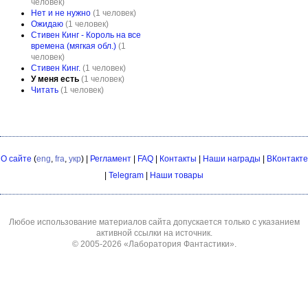
человек)
Нет и не нужно
(1 человек)
Ожидаю
(1 человек)
Стивен Кинг - Король на все
времена (мягкая обл.)
(1
человек)
Стивен Кинг.
(1 человек)
У меня есть
(1 человек)
Читать
(1 человек)
О сайте
(
eng
,
fra
,
укр
) |
Регламент
|
FAQ
|
Контакты
|
Наши награды
|
ВКонтакте
|
Telegram
|
Наши товары
Любое использование материалов сайта допускается только с указанием
активной ссылки на источник.
© 2005-2026
«Лаборатория Фантастики»
.