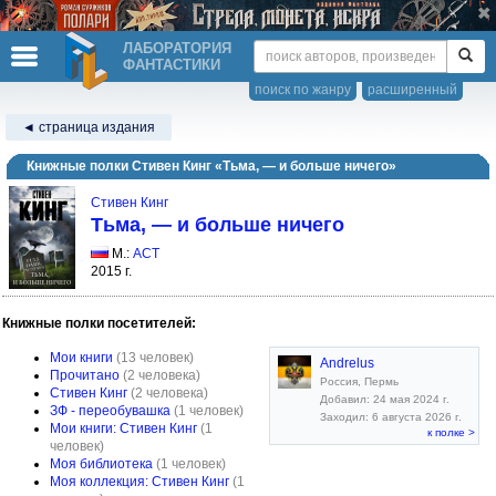
ЛАБОРАТОРИЯ
ФАНТАСТИКИ
поиск по жанру
расширенный
◄ страница издания
Книжные полки Стивен Кинг «Тьма, — и больше ничего»
Стивен Кинг
Тьма, — и больше ничего
М.:
АСТ
2015 г.
Книжные полки посетителей:
Мои книги
(13 человек)
Andrelus
Прочитано
(2 человека)
Россия, Пермь
Стивен Кинг
(2 человека)
Добавил: 24 мая 2024 г.
ЗФ - переобувашка
(1 человек)
Заходил: 6 августа 2026 г.
Мои книги: Стивен Кинг
(1
к полке >
человек)
Моя библиотека
(1 человек)
Моя коллекция: Стивен Кинг
(1