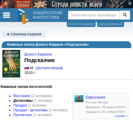
ЛАБОРАТОРИЯ
ФАНТАСТИКИ
поиск по жанру
расширенный
◄ страница издания
Книжные полки Донато Карризи «Подсказчик»
Донато Карризи
Подсказчик
М.:
Центрполиграф
2010 г.
Книжные полки посетителей:
Мои книги
(2 человека)
Ефросиния
Детективы
(1 человек)
Россия, Москва
Продаю
(1 человек)
Добавила: 22 апреля 2016 г.
Продаю - детективы
(1 человек)
Заходила: 20 ноября 2025 г.
Прочитано
(1 человек)
к полке >