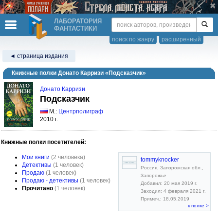
ЛАБОРАТОРИЯ
ФАНТАСТИКИ
поиск по жанру
расширенный
◄ страница издания
Книжные полки Донато Карризи «Подсказчик»
Донато Карризи
Подсказчик
М.:
Центрполиграф
2010 г.
Книжные полки посетителей:
Мои книги
(2 человека)
tommyknocker
Детективы
(1 человек)
Россия, Запорожская обл.,
Продаю
(1 человек)
Запорожье
Продаю - детективы
(1 человек)
Добавил: 20 мая 2019 г.
Прочитано
(1 человек)
Заходил: 4 февраля 2021 г.
Примеч.: 18.05.2019
к полке >