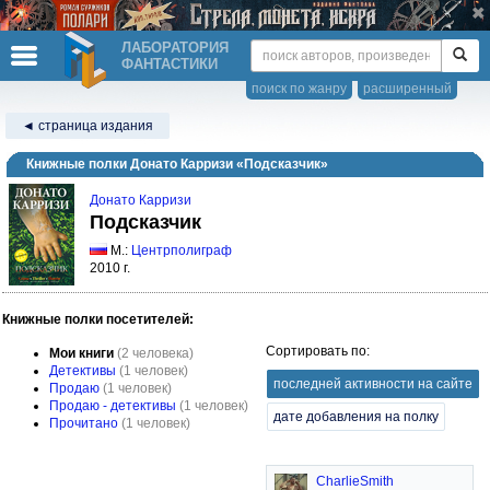
ЛАБОРАТОРИЯ
ФАНТАСТИКИ
поиск по жанру
расширенный
◄ страница издания
Книжные полки Донато Карризи «Подсказчик»
Донато Карризи
Подсказчик
М.:
Центрполиграф
2010 г.
Книжные полки посетителей:
Сортировать по:
Мои книги
(2 человека)
Детективы
(1 человек)
последней активности на сайте
Продаю
(1 человек)
Продаю - детективы
(1 человек)
дате добавления на полку
Прочитано
(1 человек)
CharlieSmith