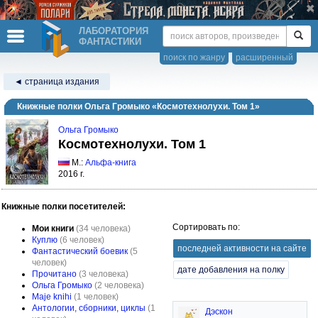
ЛАБОРАТОРИЯ
ФАНТАСТИКИ
поиск по жанру
расширенный
◄ страница издания
Книжные полки Ольга Громыко «Космотехнолухи. Том 1»
Ольга Громыко
Космотехнолухи. Том 1
М.:
Альфа-книга
2016 г.
Книжные полки посетителей:
Сортировать по:
Мои книги
(34 человека)
Куплю
(6 человек)
последней активности на сайте
Фантастический боевик
(5
человек)
дате добавления на полку
Прочитано
(3 человека)
Ольга Громыко
(2 человека)
Maje knihi
(1 человек)
Антологии, сборники, циклы
(1
Дэскон