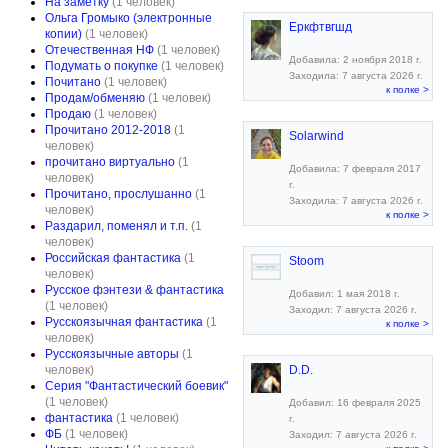
На заметку
(1 человек)
Ольга Громыко (электронные
Еркфтвгшд
копии)
(1 человек)
Отечественная НФ
(1 человек)
Добавила: 2 ноября 2018 г.
Подумать о покупке
(1 человек)
Заходила: 7 августа 2026 г.
Почитано
(1 человек)
к полке >
Продам/обменяю
(1 человек)
Продаю
(1 человек)
Прочитано 2012-2018
(1
Solarwind
человек)
прочитано виртуально
(1
Добавила: 7 февраля 2017
человек)
г.
Прочитано, прослушанно
(1
Заходила: 7 августа 2026 г.
человек)
к полке >
Раздарил, поменял и т.п.
(1
человек)
Российская фантастика
(1
Stoom
человек)
Русское фэнтези & фантастика
Добавил: 1 мая 2018 г.
(1 человек)
Заходил: 7 августа 2026 г.
Русскоязычная фантастика
(1
к полке >
человек)
Русскоязычные авторы
(1
человек)
D.D.
Серия "Фантастический боевик"
(1 человек)
Добавил: 16 февраля 2025
фантастика
(1 человек)
г.
ФБ
(1 человек)
Заходил: 7 августа 2026 г.