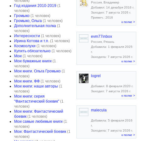
человек)
Россия, Владимир
Год издания 2010-2019
(1
Добавил: 14 декабря 2016 г.
человек)
Заходил: 7 августа 2026 г.
Громыко
(1 человек)
Примеч.: 2016
Громыко, Ольга
(1 человек)
к полке >
Дополнительная полка
(1
человек)
Интересности
(1 человек)
evm77inbox
Ирина Котова и т.п.
(1 человек)
Россия, Рязань
Космоолухи
(1 человек)
Добавила: 1 февраля 2025
Купить обязательно
(1 человек)
г.
Мои
(1 человек)
Заходила: 7 августа 2026 г.
Мои бумажные книги
(1
к полке >
человек)
Мои книги. Ольга Громыко
(1
logrel
человек)
Мои книги. ФФ
(1 человек)
Мои книги: наши авторы
(1
Добавил: 8 февраля 2020 г.
человек)
Заходил: 7 августа 2026 г.
к полке >
Мои книги: серия
"Фантастический боевик"
(1
человек)
malecula
Мои книги: Фантастический
боевик
(1 человек)
Добавила: 5 февраля 2016
Мои самые любимые книги
(1
г.
человек)
Заходила: 7 августа 2026 г.
Мои: Фантастический боевик
(1
к полке >
человек)