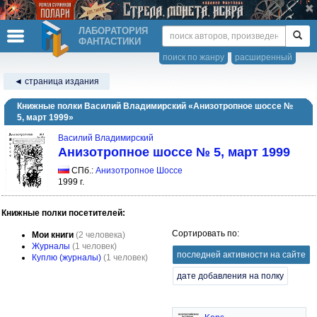
ЛАБОРАТОРИЯ
ФАНТАСТИКИ
поиск по жанру
расширенный
◄ страница издания
Книжные полки Василий Владимирский «Анизотропное шоссе №
5, март 1999»
Василий Владимирский
Анизотропное шоссе № 5, март 1999
СПб.:
Анизотропное Шоссе
1999 г.
Книжные полки посетителей:
Сортировать по:
Мои книги
(2 человека)
Журналы
(1 человек)
последней активности на сайте
Куплю (журналы)
(1 человек)
дате добавления на полку