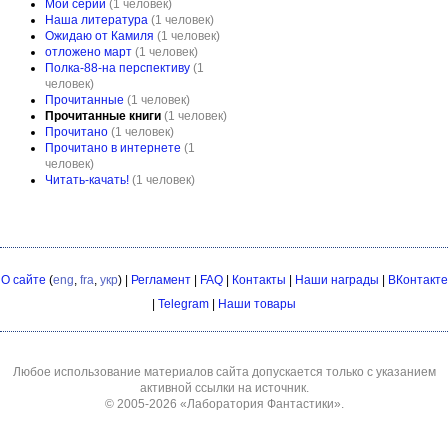
Мои серии
(1 человек)
Наша литература
(1 человек)
Ожидаю от Камиля
(1 человек)
отложено март
(1 человек)
Полка-88-на перспективу
(1
человек)
Прочитанные
(1 человек)
Прочитанные книги
(1 человек)
Прочитано
(1 человек)
Прочитано в интернете
(1
человек)
Читать-качать!
(1 человек)
О сайте
(
eng
,
fra
,
укр
) |
Регламент
|
FAQ
|
Контакты
|
Наши награды
|
ВКонтакте
|
Telegram
|
Наши товары
Любое использование материалов сайта допускается только с указанием
активной ссылки на источник.
© 2005-2026
«Лаборатория Фантастики»
.