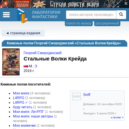
ЛАБОРАТОРИЯ
ФАНТАСТИКИ
поиск по жанру
расширенный
◄ страница издания
Книжные полки Георгий Смородинский «Стальные Волки Крейда»
Георгий Смородинский
Стальные Волки Крейда
М.:
Э
2016 г.
Книжные полки посетителей:
Мои книги
(4 человека)
Sniff
LitRPG
(3 человека)
LitRPG ✓
(1 человек)
Добавил: 10 сентября 2020
буду читать
(1 человек)
г.
Мои книги: ЛитРПГ
(1 человек)
Заходил: 3 июня 2026 г.
Мои книги: наши авторы
(1
к полке >
человек)
Мои книжечки
(1 человек)