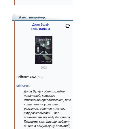
А вот, например:
Джин Вулф
Тень палача
2022
Рейтинг:
7.52
(791)
primorec
:
Джин Вулф - один из редких
писателей, которые
изначально предполагают, что
читатель - существо
разумное, а потому, нечего
ему разжевывать - все
поймет сам по ходу действия.
Поэтому, как правило, кидает
он нас в самую гущу событий,