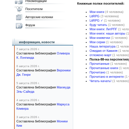
Рекомендации
Книжные полки посетителей:
Посетители
Мои книги
(4 человека)
LitRPG
(3 человека)
Авторские колонки
LitRPG ✓
(1 человек)
буду читать
(1 человек)
Форум
Мои книги: ЛитРПГ
(1 чело
Мои книги: наши авторы
(
Мои книжечки
(1 человек)
информация, новости
Мои серии
(1 человек)
Наша литература
(1 челов
7 августа 2026 г.
Ожидаю от Камиля
(1 чело
Составлена библиография
Оливера
отложено март
(1 человек)
К. Лэнгмида
Полка-88-на перспектив
Прочитанные
(1 человек)
6 августа 2026 г.
Прочитанные книги
(1 чел
Составлена библиография
Вероники
Прочитано
(1 человек)
Дж. Генри
Прочитано в интернете
(1
Читать-качать!
(1 человек)
5 августа 2026 г.
Составлена библиография
Махмуда
Эль-Сайеда
4 августа 2026 г.
Составлена библиография
Маркуса
Кливера
3 августа 2026 г.
Составлена библиография
Моники
Ким