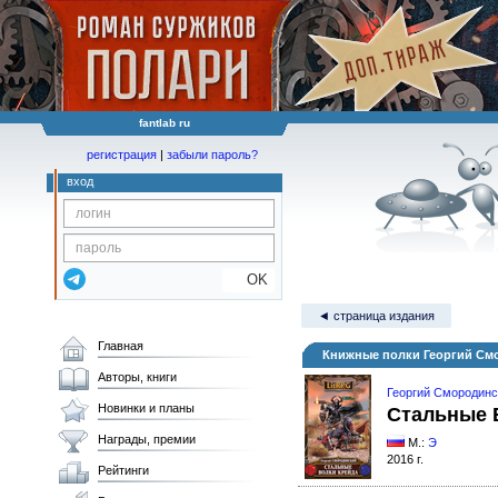
fantlab ru
регистрация
|
забыли пароль?
вход
OK
◄ страница издания
Главная
Книжные полки Георгий См
Авторы, книги
Георгий Смородинс
Новинки и планы
Стальные 
Награды, премии
М.:
Э
2016 г.
Рейтинги