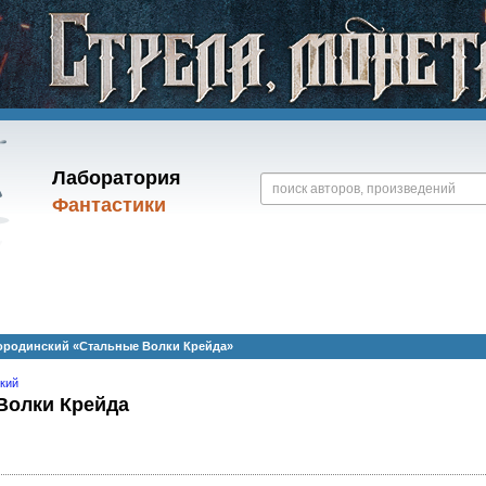
Лаборатория
Фантастики
ородинский «Стальные Волки Крейда»
кий
Волки Крейда