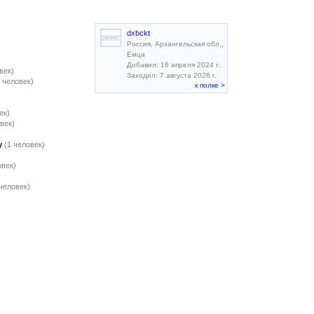
dxbckt
Россия, Архангельская обл.,
Емца
Добавил: 16 апреля 2024 г.
век)
Заходил: 7 августа 2026 г.
1 человек)
к полке >
ек)
век)
у
(1 человек)
овек)
 человек)