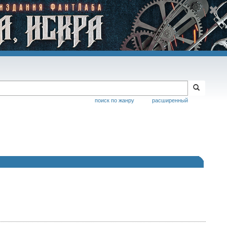
поиск по жанру
расширенный